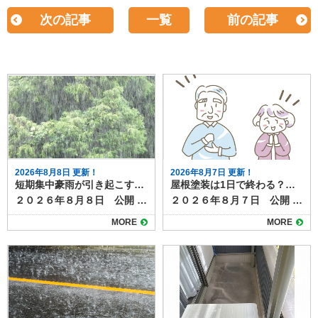
次の記事
一覧
前の記事
2026年8月8日 更新！
2026年8月7日 更新！
短期集中豪雨が引き起こす雨漏りリスクと劣化症状
屋根塗装は1日で終わる？工事期間と注意点
２０２６年８月８日 公開 近年、夏場を中心にゲリラ豪雨や短期集中豪雨が増加しています。突然の強い雨は、普段は問題のない屋根や外壁でも、雨漏りを引き起こすきっかけになることがあります。 ここでは、豪雨による雨漏りの仕組みと、事前にチェックすべき劣化症状、そして台風との違いや被害パターンについて解説します。 目次豪雨が雨漏りを悪化させる理由台風と豪雨の違いと被害パターン雨漏りを招く劣化症状屋根材のひび割れや欠け棟板金や金属部分の浮き外壁のクラック（ひび）シーリング（コーキング）の剥がれや硬化屋上やベランダ防水層の劣化豪雨後にチェックすべきサイン集中豪雨の季節が来る前にお家の点検を 豪雨が雨漏りを悪化させる理由 短時間に大量の雨が降ると、通常の排水機能では処理しきれず長時間同じ場所に水がとどまるため、屋根や外壁の隙間から水が侵入しやすくなります。 さらに、風を伴う豪雨では雨水が横から吹き込み、普段は濡れない箇所にまで到達することもあります。その結果、軽微なひび割れやコーキングの劣化が一気に雨漏りへと発展する可能性が高まります。 台風と豪雨の違いと被害パターン 台風は長時間にわたり強い風雨が続くため、屋根材の飛散や外壁材の破損など、構造的な被害が出やすい傾向があります。 一方、短期集中豪雨は局地的かつ短時間で大量の雨を降らせるため、排水不良や小さな隙間からの水の侵入が主な原因になります。 つまり、台風は「風＋雨」で大きな破損をもたらし、豪雨は「水量」によって既存の弱点を突くのが特徴です。 雨漏りを招く劣化症状 豪雨時に雨漏りが発生しやすいのは、以下のような劣化症状が見られます。ゲリラ豪雨や台風時期が到来する前に今一度確認しましょう。 屋根材のひび割れや欠け 瓦やスレートの割れ目から水が浸入し、下地を傷めます。 棟板金や金属部分の浮き 風雨の影響で金属部が浮き上がり、雨水が入り込む経路になります。 外壁のクラック（ひび） 0.3mm程度の細いひびでも、豪雨時には水が勢いよく侵入します。 シーリング（コーキング）の剥がれや硬化 窓枠や外壁のつなぎ目の防水材が劣化すると、隙間から水が入りやすくなります。 屋上やベランダ防水層の劣化 防水層のひびや剥がれは、豪雨で一気に雨漏りを悪化させます。 豪雨後にチェックすべきサイン 短期集中豪雨の後、以下のような症状が見られる場合は、すでに雨水が内部に侵入し雨漏りが進行している可能性があります。 天井や壁のシミ クロスや壁紙の浮き・剥がれ 室内のカビ臭 屋根裏の湿気や濡れ跡 雨漏りは勝手に直ることはありません。放置すると、木材の腐食や断熱材の劣化が進行し、お家の耐久性に影響が出たり、腐食部材の修理費が高額になったりと、お家にとって多くのデメリットとリスクがあります。 集中豪雨の季節が来る前にお家の点検を 短期集中豪雨は、わずかな劣化でも雨漏りを引き起こす危険性があります。台風のような大規模被害とは違い、小さな不具合を突く形で被害が広がるため、日頃の点検が欠かせません。屋根や外壁、シーリング、防水層の状態を定期的に確認し、早めの補修で豪雨被害を防ぎましょう。 塗り達では、雨漏り点検のほか、外壁や屋根の劣化診断・補修施工提案など随時承っています。 豪雨や台風の季節の前に一度お家の健康診断をしませんか？ご相談は下記よりお気軽にどうぞ
２０２６年８月７日 公開 屋根塗装の工事について、「作業は何日かかるのか」「1日で終わるのか」が気になる方も多いでしょう。 たしかに工事期間が短ければうれしいかもしれませんが、きちんと施工できていなければ意味がありませんよね。 結論から言うと、屋根塗装をしっかりと行う場合、1日で完了することはほとんどありません。ここでは、屋根塗装の一般的な工程と日数、1日で終わらせる場合の条件や注意点を解説します。 目次屋根塗装の一般的な工期足場組立高圧洗浄下地処理・補修下塗り中塗り・上塗り仕上げ・点検・足場解体1日で終わる場合の条件無理に1日で終わらせるリスク塗膜の耐久性低下仕上がりのムラ屋根塗装は正しい施工で高品質メンテナンスになります 屋根塗装の一般的な工期 屋根塗装は下地処理から仕上げまで複数工程があり、通常は５〜7日程度かかります。工程は以下の通りです。 足場組立 屋根塗装は高所作業のため、必ず足場を組みます。足場組みは半日～１日で完了します。 高圧洗浄 屋根表面の汚れやコケ、古い塗膜を水圧で洗い落とします。洗浄後はしっかり乾燥させる必要があり、この時点で1日かかります。 下地処理・補修 ひび割れ補修や板金部分のケレン作業など、塗装前の準備を行います。屋根の大きさや劣化の程度によって作業量が異なりますか、およそ半日～１日かけて行います。 下塗り 塗料の密着性を高めるための下塗りを行います。乾燥時間は数時間〜1日必要です。 中塗り・上塗り 色付けと耐久性を高めるため、同じ塗料を2回塗り重ねます。塗り重ねの間にも乾燥時間を取ります。中塗り・上塗りともにしっかり乾燥時間を設けるので、最低でも２日以上はかかります。 仕上げ・点検・足場解体 塗り残しやムラのチェック、清掃などを行って完了です。 1日で終わる場合の条件 前項で見てきたように、屋根塗装の一般的な工程をすべて踏むとすると、１日で作業が終わることはありません。 部分補修のみなど特殊な条件の塗装であれば、1日で作業が終わるケースもあります。 ただし、これらはあくまで例外であり、耐久性や美観を長く保ちたい場合には不向きです。 無理に1日で終わらせるリスク 屋根塗装を早く終わらせたい！と無理やり１日で終わらせると次のようなリスク・デメリットがあります。 塗膜の耐久性低下 乾燥時間を十分に取らないと塗料の性能が発揮できず、剥がれやすくなります。グレードの高い塗料であれば耐久年数は２０年にもなりますが、施工不良によってわずか数年ではがれてきてしまうというケースも。 仕上がりのムラ 急いで塗ることで塗りムラや厚み不足が起こりやすくなります。厚み不足は塗膜が均一でない証拠なので、部分的に早く劣化したり、美観性が損なわれたりする原因になります。 屋根塗装は正しい施工で高品質メンテナンスになります 屋根塗装は品質を守るために、基本的には数日かけて行うのが理想です。1日で終わらせることは可能な場合もありますが、その多くは部分塗装や応急処置に限られます。長持ちする塗装を求めるなら、日数に余裕を持ち、しっかりと工程を踏む業者を選びましょう。 塗り達では、各工程を写真におさめ、正しい施工を遵守しています。高品質な屋根塗装なら塗り達にお任せください！
MORE
MORE