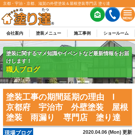
京都・宇治・京都、滋賀の外壁塗装＆屋根塗装専門店 塗り達
MENU
会社案内
塗装メニュー
施工事例
ショールーム
塗装に関するマメ知識やイベントなど最新情報をお届
けします！
職人ブログ
塗装工事の期間延期の理由 l
京都府 宇治市 外壁塗装 屋根
塗装 雨漏り 専門店 塗り達
2020.04.06 (Mon) 更新
現場ブログ