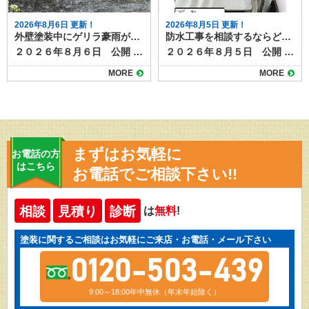
2026年8月6日 更新！
2026年8月5日 更新！
外壁塗装中にゲリラ豪雨が降ったら？工事への影響と対応方法
防水工事を相談するならどこに？状況別の相談先と選び方
２０２６年８月６日 公開 夏場を中心に増えているゲリラ豪雨は、外壁塗装工事にも大きな影響を与えます。 短時間で強い雨が降ると、塗料の仕上がり不良や工期の延長につながるため、現場では慎重な判断が求められます。 本記事では、突然の雨が外壁塗装工事に与える影響と、業者が行う対策について解説します。 目次ゲリラ豪雨が工事に与える影響塗料の密着不良色ムラや白化現象工期の延長施工業者が行う雨対策天気予報の細かなチェック塗装前の作業判断養生やシートでの防護工事中にゲリラ豪雨が降った場合の流れ施主ができる心構えまとめ ゲリラ豪雨が工事に与える影響 工事中のゲリラ豪雨が与える仕上がりや耐久性への影響を確認しておきましょう。 塗料の密着不良 塗装面が濡れた状態で塗料が付着すると、乾燥後に剥がれやすくなります。特に下塗り前や塗料の乾燥途中に雨が降ると、仕上がりや耐久性に影響します。 色ムラや白化現象 塗料が完全に乾く前に雨水が付着すると、表面が白っぽく濁ったり色ムラが発生します。この状態になると塗り直しが必要です。 工期の延長 ゲリラ豪雨は予測が難しいため、作業を中断したり翌日以降に工程をずらすことがあります。乾燥時間の確保も必要なため、予定より工期が伸びる場合があります。 施工業者が行う雨対策 塗装工事の施工業者は、天気予報によって、 ①雨が降り出すまで作業し、降ってきたらすぐに中断する ②１日中降りそうなので、最初から今日の作業を中止する のいずれかの判断をします。 ゲリラ豪雨などお天気の具合は、予報を見ていてもなかなか予測がつきづらいものですが、施工業者は事前に次のような対策を行って、急な雨に備えています。 天気予報の細かなチェック 近年は1時間単位のピンポイント予報が利用でき、工事前や休憩時間にも確認して作業スケジュールを調整します。 塗装前の作業判断 雨雲レーダーで豪雨の可能性が高い場合は、塗装工程を行わず、養生や下地調整など雨の影響を受けにくい作業に切り替えます。 養生やシートでの防護 作業中に急な雨が降った際は、足場のメッシュシートやビニールで塗装面を覆い、雨水の付着を防ぎます。 工事中にゲリラ豪雨が降った場合の流れ 塗装工事中にゲリラ豪雨に見舞われた場合には、次のように対応するのが一般的です。 作業を即時中断し、塗装面を雨から守る 雨が止んだら塗装面の水分を拭き取り、乾燥を確認 必要に応じて、部分的に再塗装を実施 乾燥状態が確保できない場合は翌日以降に作業を延期 塗料は余分な水分が混ざると耐久性や仕上がりに影響ができます。乾燥前に雨にあたらないようにすることと、作業を再開する際には、雨の影響を確認し、必要に応じて再塗装するなど修正が必要になります。 乾燥時間をしっかりとり、次の工程に移るためにも、雨の日やその翌日はしっかりと時間をとりますので、工期が伸びることもあります。 施主ができる心構え ゲリラ豪雨に限らず、天候が塗装工事に与える影響について事前に知っておくと、不安にならずに過ごすことができます。 夏場や梅雨時期は、工期が天候に左右されやすいことを理解する 工期延長があっても無理に急がせず、品質重視で進めてもらう 工事前の打ち合わせで「雨天時の対応方針」を確認しておく など、「家の外の工事は天気次第。さらに塗装は雨の影響を受け耐久性や仕上がりにも影響がある」ことを知っておきましょう。 まとめ 外壁塗装は天候の影響を大きく受ける工事です。ゲリラ豪雨が発生すると作業が中断され、工期が延びることもありますが、品質を守るためには必要な判断です。信頼できる業者であれば、天候を見極めながら安全かつ丁寧に作業を進めてくれます。 雨天時の対応は、塗装工程の進み具合や、今どんなことを行っているかによっても個々のケースで異なります。 実際に工事をしている場合は、施工店に「雨の場合の作業はどうなるのか」事前に確認しておくとよいでしょう。
２０２６年８月５日 公開 屋上やベランダの防水層が劣化すると、雨漏りや建物内部の腐食につながります。そのため定期的なメンテナンスや必要な補修工事が必要になりますが、いざ防水工事を検討するとなると、「どこに相談すればよいのか分からない」という方は多いのではないでしょうか。 スムーズで意味のある防水工事を行うためには、相談先の選び方も大切です。 今回は、防水工事の相談先とその特徴を整理します。 目次防水工事の主な相談先防水工事専門業者外壁塗装・屋根工事業者ハウスメーカー・工務店管理会社（マンション・アパートの場合）防水工事の状況別のおすすめ相談先戸建住宅で雨漏りが発生している場合外壁や屋根の塗装時期と重なっている場合新築から数年以内の場合マンションやアパートの屋上防水相談前に準備しておくこと防水工事のご相談は塗り達！ 防水工事の主な相談先 防水工事の施工ができる業者や相談できる先として、次のようなところがあげられます。 防水工事専門業者 最も直接的で専門的な知識を持っているのが防水工事専門業者です。ウレタン防水、シート防水、FRP防水など各工法の特徴や費用感、耐用年数を具体的に説明してもらえます。 また、現地調査後に複数の工法を比較提案してくれる業者も多く、選択肢を広く持てます。 外壁塗装・屋根工事業者 防水工事を取り扱う塗装店や屋根業者もあります。外壁や屋根のメンテナンスと同時に依頼できるため、足場の共用で費用を抑えられる場合があります。ただし、防水専門ではない場合もあるため、施工実績や担当職人の資格を確認しましょう。 ハウスメーカー・工務店 新築時に依頼したハウスメーカーや工務店も相談先のひとつです。もともとの施工方法や、下地の種類、過去の施工履歴を把握しているため、適切な修繕方法を提案してもらえる可能性があります。ただし、下請け業者を通すため中間マージンが発生し、費用が割高になることがあります。 管理会社（マンション・アパートの場合） 集合住宅であれば、施工店へ直接連絡せず、まずは管理会社や管理組合に相談するのが基本です。共用部分の防水工事は所有者単独では決定できないため、調査や見積もりの手配も管理会社が行います。 防水工事の状況別のおすすめ相談先 防水工事は全面改修や部分改修のほか、表面のトップコートだけ塗り替える場合、雨漏りしていて下地事取り換える必要がる場合など、様々なケースがあります。下記に、事例を挙げておススメの相談先をご紹介します。 戸建住宅で雨漏りが発生している場合 防水工事専門業者に直接相談し、現地調査で原因を特定してもらうのが早道です。防水工事の補修のほか、雨漏り補修が必要になります。雨漏り専門店なども相談先になるでしょう。 外壁や屋根の塗装時期と重なっている場合 外壁塗装業者や屋根工事業者にまとめて依頼すると、塗装用に組む足場を使えるのでコストダウンになります。塗装工事店でも防水工事を扱っている施工店があるので、確認してみましょう。 新築から数年以内の場合 保証期間内であればハウスメーカーに相談し、無償修繕が可能か確認します。防水工事は５～１０年ほどの耐久性があるため、築後数年であれば、初期不良の可能性があります。 マンションやアパートの屋上防水 管理会社・管理組合経由で計画的に工事を進める必要があります。一戸だけ部分的な補修が必要になるケースもあれば、建物全体で一度にメンテナンスした方がよい場合もあります。ベランダやバルコニーの防水面に不安があれば、直接施工店に相談せず、まずは管理組合などへ連絡してみましょう。 相談前に準備しておくこと 防水工事のメンテナンスを相談する際には次のようなことをまとめて準備しておくと話がスムーズになります。 雨漏りや水たまりなどの症状がいつから発生しているか 範囲や程度が分かる写真 過去の修繕履歴や保証書 特に、過去に修繕したことがある場合は契約書や見積書などを見せられるとよいでしょう。 防水工事のご相談は塗り達！ 防水工事の相談先は状況や建物の種類によって異なります。戸建住宅であれば防水専門業者や塗装店、集合住宅なら管理会社を通すのが基本です。 どこに相談する場合でも、複数社から見積もりを取り、提案内容や保証期間を比較検討することが、後悔しない防水工事につながります。 塗り達では、塗装工事に加えて防水工事の施工も行っています。塗装工事と一緒の施工も可能ですし、防水工事のみの工事も承ります。まずはお気軽にご相談ください。
MORE
MORE
まずはお気軽に
お電話の方
はこちら
お電話でご相談下さい!!
相談
見積り
診断
は
無料
!
塗装に関するご相談はお気軽にご来店・お電話・メール下さい
0120-503-439
9:00～18:00年中無休（年末年始除く）