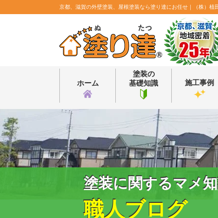
京都、滋賀の外壁塗装、屋根塗装なら塗り達にお任せ｜（株）植
塗装の
施工事例
ホーム
基礎知識
塗装に関するマメ知
職人ブログ