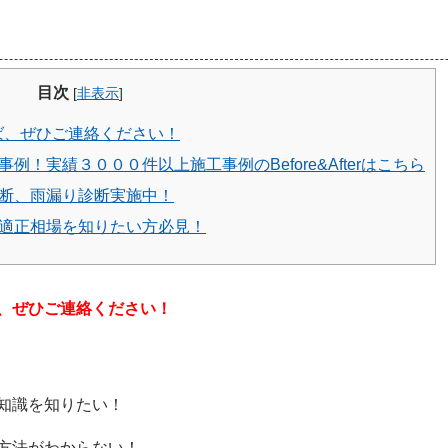
目次
[
非表示
]
ば、ぜひご連絡ください！
例！実績３０００件以上施工事例のBefore&Afterはこちら
断、雨漏り診断実施中！
適正相場を知りたい方必見！
、ぜひご連絡ください！
知識を知りたい！
方法がわからない！