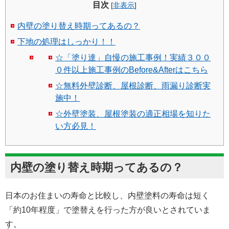
目次
[
非表示
]
内壁の塗り替え時期ってあるの？
下地の処理はしっかり！！
☆「塗り達」自慢の施工事例！実績３００
０件以上施工事例のBefore&Afterはこちら
☆無料外壁診断、屋根診断、雨漏り診断実
施中！
☆外壁塗装、屋根塗装の適正相場を知りた
い方必見！
内壁の塗り替え時期ってあるの？
日本のお住まいの寿命と比較し、内壁塗料の寿命は短く
「約10年程度」で塗替えを行った方が良いとされていま
す。