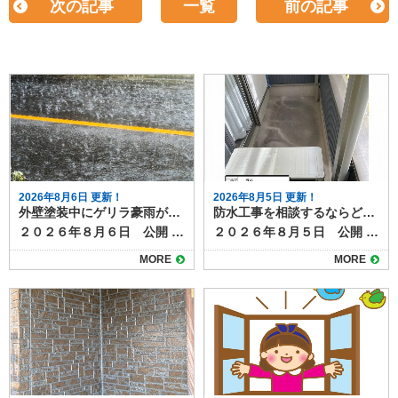
次の記事
一覧
前の記事
2026年8月6日 更新！
2026年8月5日 更新！
外壁塗装中にゲリラ豪雨が降ったら？工事への影響と対応方法
防水工事を相談するならどこに？状況別の相談先と選び方
２０２６年８月６日 公開 夏場を中心に増えているゲリラ豪雨は、外壁塗装工事にも大きな影響を与えます。 短時間で強い雨が降ると、塗料の仕上がり不良や工期の延長につながるため、現場では慎重な判断が求められます。 本記事では、突然の雨が外壁塗装工事に与える影響と、業者が行う対策について解説します。 目次ゲリラ豪雨が工事に与える影響塗料の密着不良色ムラや白化現象工期の延長施工業者が行う雨対策天気予報の細かなチェック塗装前の作業判断養生やシートでの防護工事中にゲリラ豪雨が降った場合の流れ施主ができる心構えまとめ ゲリラ豪雨が工事に与える影響 工事中のゲリラ豪雨が与える仕上がりや耐久性への影響を確認しておきましょう。 塗料の密着不良 塗装面が濡れた状態で塗料が付着すると、乾燥後に剥がれやすくなります。特に下塗り前や塗料の乾燥途中に雨が降ると、仕上がりや耐久性に影響します。 色ムラや白化現象 塗料が完全に乾く前に雨水が付着すると、表面が白っぽく濁ったり色ムラが発生します。この状態になると塗り直しが必要です。 工期の延長 ゲリラ豪雨は予測が難しいため、作業を中断したり翌日以降に工程をずらすことがあります。乾燥時間の確保も必要なため、予定より工期が伸びる場合があります。 施工業者が行う雨対策 塗装工事の施工業者は、天気予報によって、 ①雨が降り出すまで作業し、降ってきたらすぐに中断する ②１日中降りそうなので、最初から今日の作業を中止する のいずれかの判断をします。 ゲリラ豪雨などお天気の具合は、予報を見ていてもなかなか予測がつきづらいものですが、施工業者は事前に次のような対策を行って、急な雨に備えています。 天気予報の細かなチェック 近年は1時間単位のピンポイント予報が利用でき、工事前や休憩時間にも確認して作業スケジュールを調整します。 塗装前の作業判断 雨雲レーダーで豪雨の可能性が高い場合は、塗装工程を行わず、養生や下地調整など雨の影響を受けにくい作業に切り替えます。 養生やシートでの防護 作業中に急な雨が降った際は、足場のメッシュシートやビニールで塗装面を覆い、雨水の付着を防ぎます。 工事中にゲリラ豪雨が降った場合の流れ 塗装工事中にゲリラ豪雨に見舞われた場合には、次のように対応するのが一般的です。 作業を即時中断し、塗装面を雨から守る 雨が止んだら塗装面の水分を拭き取り、乾燥を確認 必要に応じて、部分的に再塗装を実施 乾燥状態が確保できない場合は翌日以降に作業を延期 塗料は余分な水分が混ざると耐久性や仕上がりに影響ができます。乾燥前に雨にあたらないようにすることと、作業を再開する際には、雨の影響を確認し、必要に応じて再塗装するなど修正が必要になります。 乾燥時間をしっかりとり、次の工程に移るためにも、雨の日やその翌日はしっかりと時間をとりますので、工期が伸びることもあります。 施主ができる心構え ゲリラ豪雨に限らず、天候が塗装工事に与える影響について事前に知っておくと、不安にならずに過ごすことができます。 夏場や梅雨時期は、工期が天候に左右されやすいことを理解する 工期延長があっても無理に急がせず、品質重視で進めてもらう 工事前の打ち合わせで「雨天時の対応方針」を確認しておく など、「家の外の工事は天気次第。さらに塗装は雨の影響を受け耐久性や仕上がりにも影響がある」ことを知っておきましょう。 まとめ 外壁塗装は天候の影響を大きく受ける工事です。ゲリラ豪雨が発生すると作業が中断され、工期が延びることもありますが、品質を守るためには必要な判断です。信頼できる業者であれば、天候を見極めながら安全かつ丁寧に作業を進めてくれます。 雨天時の対応は、塗装工程の進み具合や、今どんなことを行っているかによっても個々のケースで異なります。 実際に工事をしている場合は、施工店に「雨の場合の作業はどうなるのか」事前に確認しておくとよいでしょう。
２０２６年８月５日 公開 屋上やベランダの防水層が劣化すると、雨漏りや建物内部の腐食につながります。そのため定期的なメンテナンスや必要な補修工事が必要になりますが、いざ防水工事を検討するとなると、「どこに相談すればよいのか分からない」という方は多いのではないでしょうか。 スムーズで意味のある防水工事を行うためには、相談先の選び方も大切です。 今回は、防水工事の相談先とその特徴を整理します。 目次防水工事の主な相談先防水工事専門業者外壁塗装・屋根工事業者ハウスメーカー・工務店管理会社（マンション・アパートの場合）防水工事の状況別のおすすめ相談先戸建住宅で雨漏りが発生している場合外壁や屋根の塗装時期と重なっている場合新築から数年以内の場合マンションやアパートの屋上防水相談前に準備しておくこと防水工事のご相談は塗り達！ 防水工事の主な相談先 防水工事の施工ができる業者や相談できる先として、次のようなところがあげられます。 防水工事専門業者 最も直接的で専門的な知識を持っているのが防水工事専門業者です。ウレタン防水、シート防水、FRP防水など各工法の特徴や費用感、耐用年数を具体的に説明してもらえます。 また、現地調査後に複数の工法を比較提案してくれる業者も多く、選択肢を広く持てます。 外壁塗装・屋根工事業者 防水工事を取り扱う塗装店や屋根業者もあります。外壁や屋根のメンテナンスと同時に依頼できるため、足場の共用で費用を抑えられる場合があります。ただし、防水専門ではない場合もあるため、施工実績や担当職人の資格を確認しましょう。 ハウスメーカー・工務店 新築時に依頼したハウスメーカーや工務店も相談先のひとつです。もともとの施工方法や、下地の種類、過去の施工履歴を把握しているため、適切な修繕方法を提案してもらえる可能性があります。ただし、下請け業者を通すため中間マージンが発生し、費用が割高になることがあります。 管理会社（マンション・アパートの場合） 集合住宅であれば、施工店へ直接連絡せず、まずは管理会社や管理組合に相談するのが基本です。共用部分の防水工事は所有者単独では決定できないため、調査や見積もりの手配も管理会社が行います。 防水工事の状況別のおすすめ相談先 防水工事は全面改修や部分改修のほか、表面のトップコートだけ塗り替える場合、雨漏りしていて下地事取り換える必要がる場合など、様々なケースがあります。下記に、事例を挙げておススメの相談先をご紹介します。 戸建住宅で雨漏りが発生している場合 防水工事専門業者に直接相談し、現地調査で原因を特定してもらうのが早道です。防水工事の補修のほか、雨漏り補修が必要になります。雨漏り専門店なども相談先になるでしょう。 外壁や屋根の塗装時期と重なっている場合 外壁塗装業者や屋根工事業者にまとめて依頼すると、塗装用に組む足場を使えるのでコストダウンになります。塗装工事店でも防水工事を扱っている施工店があるので、確認してみましょう。 新築から数年以内の場合 保証期間内であればハウスメーカーに相談し、無償修繕が可能か確認します。防水工事は５～１０年ほどの耐久性があるため、築後数年であれば、初期不良の可能性があります。 マンションやアパートの屋上防水 管理会社・管理組合経由で計画的に工事を進める必要があります。一戸だけ部分的な補修が必要になるケースもあれば、建物全体で一度にメンテナンスした方がよい場合もあります。ベランダやバルコニーの防水面に不安があれば、直接施工店に相談せず、まずは管理組合などへ連絡してみましょう。 相談前に準備しておくこと 防水工事のメンテナンスを相談する際には次のようなことをまとめて準備しておくと話がスムーズになります。 雨漏りや水たまりなどの症状がいつから発生しているか 範囲や程度が分かる写真 過去の修繕履歴や保証書 特に、過去に修繕したことがある場合は契約書や見積書などを見せられるとよいでしょう。 防水工事のご相談は塗り達！ 防水工事の相談先は状況や建物の種類によって異なります。戸建住宅であれば防水専門業者や塗装店、集合住宅なら管理会社を通すのが基本です。 どこに相談する場合でも、複数社から見積もりを取り、提案内容や保証期間を比較検討することが、後悔しない防水工事につながります。 塗り達では、塗装工事に加えて防水工事の施工も行っています。塗装工事と一緒の施工も可能ですし、防水工事のみの工事も承ります。まずはお気軽にご相談ください。
MORE
MORE