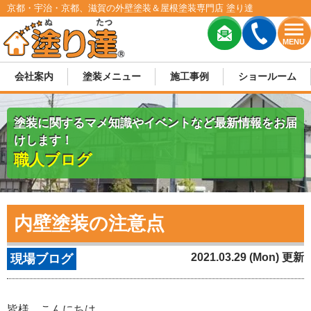
京都・宇治・京都、滋賀の外壁塗装＆屋根塗装専門店 塗り達
MENU
会社案内
塗装メニュー
施工事例
ショールーム
塗装に関するマメ知識やイベントなど最新情報をお届
けします！
職人ブログ
内壁塗装の注意点
2021.03.29 (Mon) 更新
現場ブログ
皆様、こんにちは