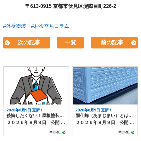
〒613-0915 京都市伏見区淀際目町226-2
#外壁塗装
#お役立ちコラム
次の記事
一覧
前の記事
2026年8月9日 更新！
2026年8月9日 更新！
後悔したくない！屋根塗装の業者選びでありがちな失敗例と対策
雨仕舞（あまじまい）とは？建物を雨水から守る重要な仕組み
２０２６年８月９日 公開 屋根塗装は高額な工事になることも多く、業者選びはとても重要です。 しかし、「しっかり調べたつもりだったのに…」「見積もりが安かったから決めたけど…」と、後悔してしまうケースも少なくありません。 今回は、屋根塗装の業者選びでよくある失敗例と、そうならないための対策についてご紹介します。 目次よくある失敗例①：金額だけで決めてしまったよくある失敗例②：実績や評判を確認しなかったよくある失敗例③：急かされ、よくわからないまま契約したよくある失敗例④：保証内容を確認していなかった納得の屋根塗装工事は、信頼できる業者選びから！ よくある失敗例①：金額だけで決めてしまった 「他社より10万円以上安かったから決めた」というように、費用だけで業者を選ぶと、必要な工程を省略されたり、品質の低い塗料が使われたりするケースがあります。 金額は大切な判断材料ですが、安さだけに飛びつくのはリスクも伴います。 ＜対策＞ 見積もりの内容を細かく確認し、価格だけでなく施工内容や保証、使用塗料などを比較しましょう。 2〜3社以上から相見積もりを取ることがおすすめです。 よくある失敗例②：実績や評判を確認しなかった 「近所で工事していると営業に来たから」「チラシを見たから」と、業者の実績や評判を調べずにとびついて契約してしまうと、後から「こんなはずじゃなかった」と感じることも。 施工後のトラブル対応が不十分だった、保証がなかったなどの声もよく聞かれます。 ＜対策＞ 施工事例や口コミ、Googleレビューなどを確認し、実績のある業者かどうかをチェックしましょう。ホームページやSNSでの発信も判断材料になります。近くで工事している業者の場合は、実際に施工した方に話をきくのも◎ よくある失敗例③：急かされ、よくわからないまま契約した 「今日契約すれば〇万円引きますよ！」というセールストークに流されたり、「とりあえず契約だけ！」「工事の日を押えるためにまずは契約を！」など、十分に検討できないまま契約してしまうケースもあります。 焦って決めてしまうと、確認が不十分になり、後悔につながる可能性が高まります。 ＜対策＞ 急かされても一度冷静になり、家族や第三者に相談する時間を確保しましょう。「その場で決めない」ことを意識すると失敗が防げます。 よくある失敗例④：保証内容を確認していなかった 施工後すぐに塗膜が剥がれたり、不具合が発生したときに「保証がなかった」「問い合わせても対応してくれない」といった問題が発覚することもあります。中には数年で施工店自体がなくなってしまっていることも。 耐久年数が１０年以上ある塗料の場合、お付き合いも長くなります。誠実な業者を選ぶのは、保証があるかどうかと並んで重要です。 ＜対策＞ 契約前に保証内容をしっかり確認し、口頭ではなく書面で取り交わしておくことが大切です。施工後のアフターフォロー体制も合わせて確認しましょう。 納得の屋根塗装工事は、信頼できる業者選びから！ 屋根塗装の失敗を防ぐためには、「価格」「実績」「口コミ」「保証内容」の4つをしっかりチェックすることがポイントです。 特に屋根塗装は見えにくい部分の工事となるため、信頼できる業者を選ぶことが何よりも大切です。地元で長年の実績がある専門業者であれば、地域の気候や建物の特徴を熟知しているため安心感もあります。 初めての屋根塗装でも、少しの注意と準備で失敗は防げます。焦らず、情報を集めて納得のいく業者選びを心がけましょう。 屋根塗装の事なら塗り達までお気軽にご相談ください！
２０２６年８月９日 公開 この記事では雨仕舞（あまじまい）について解説しています。 建物を長く快適に使うために欠かせないのが「雨仕舞（あまじまい）」です。普段の生活ではあまり耳にしない言葉ですが、屋根や外壁の性能を左右する重要な考え方です。 本記事では、雨仕舞の意味や役割、施工時のポイントをわかりやすく解説します。 目次雨仕舞の意味と役割雨仕舞が不十分だと起こる問題具体的な雨仕舞の例屋根の重なり水切り金物シーリング材笠木・役物まとめ 雨仕舞の意味と役割 雨仕舞とは、雨水を建物内部に浸入させないための工夫や仕組みを指します。 建築における防水対策の一種で、単純に「水を止める」のではなく、雨水を効率的に流し、逃がすことを目的としています。 たとえば、屋根の勾配や瓦の重なり、外壁のサッシ周りのシーリングなどはすべて雨仕舞の一部です。仮に外壁塗装で塗膜をきれいに仕上げても、雨仕舞が不十分だと雨漏りにつながってしまいます。 雨仕舞が不十分だと起こる問題 雨仕舞が適切でないと、雨漏りなどのリスクが増し、次のような不具合が発生しやすくなります。 屋根や外壁からの雨漏り 下地木材の腐食 断熱材や室内仕上げ材の劣化 カビやシミの発生 これらは建物の寿命を縮めるだけでなく、修繕費用も高額になるリスクがあります。 具体的な雨仕舞の例 雨仕舞は住宅の様々な場所で工夫を凝らして施工されており、それぞれが雨漏りを防ぐ役割を果たしています。 屋根の重なり 瓦やスレートを重ねて配置し、水を下方向に流すように葺かれています。 水切り金物 外壁の下端やサッシ下に取り付け、雨水を外へ逃がす。 シーリング材 窓枠や外壁材の隙間を埋め、雨水の侵入を防ぐぎます。 笠木・役物 ベランダや手すり上部に取り付け、上からの雨水を防御します。 まとめ 雨仕舞は、外壁塗装や屋根工事、防水工事と深く関わる重要な要素です。 単に「水を防ぐ」のではなく、「水を逃がす」設計が建物を長持ちさせる鍵になります。外壁塗装や屋根リフォームを検討する際は、仕上がりの美観だけでなく、雨仕舞の観点からも施工店に相談すると安心です。 外壁塗装や屋根塗装と一緒に雨仕舞のメンテナンスも可能です。塗り達までお気軽にご連絡下さい。
MORE
MORE