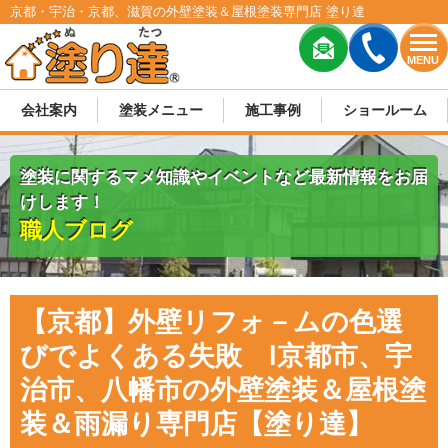
京都・宇治・京都、滋賀の外壁塗装＆屋根塗装専門店 塗り達
MENU
会社案内
塗装メニュー
施工事例
ショールーム
塗装に関するマメ知識やイベントなど最新情報をお届
けします！
職人ブログ
【京都】外壁リフォ－ムの色選
びでよくある失敗 l京都市、宇
治市、八幡市の外壁塗装＆屋根塗
装＆雨漏り専門店【塗り達】