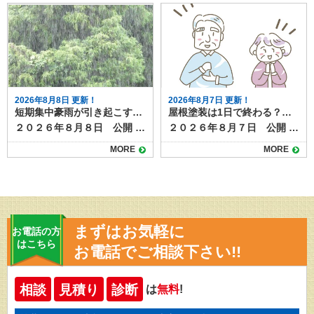
2026年8月8日 更新！
2026年8月7日 更新！
短期集中豪雨が引き起こす雨漏りリスクと劣化症状
屋根塗装は1日で終わる？工事期間と注意点
２０２６年８月８日 公開 近年、夏場を中心にゲリラ豪雨や短期集中豪雨が増加しています。突然の強い雨は、普段は問題のない屋根や外壁でも、雨漏りを引き起こすきっかけになることがあります。 ここでは、豪雨による雨漏りの仕組みと、事前にチェックすべき劣化症状、そして台風との違いや被害パターンについて解説します。 目次豪雨が雨漏りを悪化させる理由台風と豪雨の違いと被害パターン雨漏りを招く劣化症状屋根材のひび割れや欠け棟板金や金属部分の浮き外壁のクラック（ひび）シーリング（コーキング）の剥がれや硬化屋上やベランダ防水層の劣化豪雨後にチェックすべきサイン集中豪雨の季節が来る前にお家の点検を 豪雨が雨漏りを悪化させる理由 短時間に大量の雨が降ると、通常の排水機能では処理しきれず長時間同じ場所に水がとどまるため、屋根や外壁の隙間から水が侵入しやすくなります。 さらに、風を伴う豪雨では雨水が横から吹き込み、普段は濡れない箇所にまで到達することもあります。その結果、軽微なひび割れやコーキングの劣化が一気に雨漏りへと発展する可能性が高まります。 台風と豪雨の違いと被害パターン 台風は長時間にわたり強い風雨が続くため、屋根材の飛散や外壁材の破損など、構造的な被害が出やすい傾向があります。 一方、短期集中豪雨は局地的かつ短時間で大量の雨を降らせるため、排水不良や小さな隙間からの水の侵入が主な原因になります。 つまり、台風は「風＋雨」で大きな破損をもたらし、豪雨は「水量」によって既存の弱点を突くのが特徴です。 雨漏りを招く劣化症状 豪雨時に雨漏りが発生しやすいのは、以下のような劣化症状が見られます。ゲリラ豪雨や台風時期が到来する前に今一度確認しましょう。 屋根材のひび割れや欠け 瓦やスレートの割れ目から水が浸入し、下地を傷めます。 棟板金や金属部分の浮き 風雨の影響で金属部が浮き上がり、雨水が入り込む経路になります。 外壁のクラック（ひび） 0.3mm程度の細いひびでも、豪雨時には水が勢いよく侵入します。 シーリング（コーキング）の剥がれや硬化 窓枠や外壁のつなぎ目の防水材が劣化すると、隙間から水が入りやすくなります。 屋上やベランダ防水層の劣化 防水層のひびや剥がれは、豪雨で一気に雨漏りを悪化させます。 豪雨後にチェックすべきサイン 短期集中豪雨の後、以下のような症状が見られる場合は、すでに雨水が内部に侵入し雨漏りが進行している可能性があります。 天井や壁のシミ クロスや壁紙の浮き・剥がれ 室内のカビ臭 屋根裏の湿気や濡れ跡 雨漏りは勝手に直ることはありません。放置すると、木材の腐食や断熱材の劣化が進行し、お家の耐久性に影響が出たり、腐食部材の修理費が高額になったりと、お家にとって多くのデメリットとリスクがあります。 集中豪雨の季節が来る前にお家の点検を 短期集中豪雨は、わずかな劣化でも雨漏りを引き起こす危険性があります。台風のような大規模被害とは違い、小さな不具合を突く形で被害が広がるため、日頃の点検が欠かせません。屋根や外壁、シーリング、防水層の状態を定期的に確認し、早めの補修で豪雨被害を防ぎましょう。 塗り達では、雨漏り点検のほか、外壁や屋根の劣化診断・補修施工提案など随時承っています。 豪雨や台風の季節の前に一度お家の健康診断をしませんか？ご相談は下記よりお気軽にどうぞ
２０２６年８月７日 公開 屋根塗装の工事について、「作業は何日かかるのか」「1日で終わるのか」が気になる方も多いでしょう。 たしかに工事期間が短ければうれしいかもしれませんが、きちんと施工できていなければ意味がありませんよね。 結論から言うと、屋根塗装をしっかりと行う場合、1日で完了することはほとんどありません。ここでは、屋根塗装の一般的な工程と日数、1日で終わらせる場合の条件や注意点を解説します。 目次屋根塗装の一般的な工期足場組立高圧洗浄下地処理・補修下塗り中塗り・上塗り仕上げ・点検・足場解体1日で終わる場合の条件無理に1日で終わらせるリスク塗膜の耐久性低下仕上がりのムラ屋根塗装は正しい施工で高品質メンテナンスになります 屋根塗装の一般的な工期 屋根塗装は下地処理から仕上げまで複数工程があり、通常は５〜7日程度かかります。工程は以下の通りです。 足場組立 屋根塗装は高所作業のため、必ず足場を組みます。足場組みは半日～１日で完了します。 高圧洗浄 屋根表面の汚れやコケ、古い塗膜を水圧で洗い落とします。洗浄後はしっかり乾燥させる必要があり、この時点で1日かかります。 下地処理・補修 ひび割れ補修や板金部分のケレン作業など、塗装前の準備を行います。屋根の大きさや劣化の程度によって作業量が異なりますか、およそ半日～１日かけて行います。 下塗り 塗料の密着性を高めるための下塗りを行います。乾燥時間は数時間〜1日必要です。 中塗り・上塗り 色付けと耐久性を高めるため、同じ塗料を2回塗り重ねます。塗り重ねの間にも乾燥時間を取ります。中塗り・上塗りともにしっかり乾燥時間を設けるので、最低でも２日以上はかかります。 仕上げ・点検・足場解体 塗り残しやムラのチェック、清掃などを行って完了です。 1日で終わる場合の条件 前項で見てきたように、屋根塗装の一般的な工程をすべて踏むとすると、１日で作業が終わることはありません。 部分補修のみなど特殊な条件の塗装であれば、1日で作業が終わるケースもあります。 ただし、これらはあくまで例外であり、耐久性や美観を長く保ちたい場合には不向きです。 無理に1日で終わらせるリスク 屋根塗装を早く終わらせたい！と無理やり１日で終わらせると次のようなリスク・デメリットがあります。 塗膜の耐久性低下 乾燥時間を十分に取らないと塗料の性能が発揮できず、剥がれやすくなります。グレードの高い塗料であれば耐久年数は２０年にもなりますが、施工不良によってわずか数年ではがれてきてしまうというケースも。 仕上がりのムラ 急いで塗ることで塗りムラや厚み不足が起こりやすくなります。厚み不足は塗膜が均一でない証拠なので、部分的に早く劣化したり、美観性が損なわれたりする原因になります。 屋根塗装は正しい施工で高品質メンテナンスになります 屋根塗装は品質を守るために、基本的には数日かけて行うのが理想です。1日で終わらせることは可能な場合もありますが、その多くは部分塗装や応急処置に限られます。長持ちする塗装を求めるなら、日数に余裕を持ち、しっかりと工程を踏む業者を選びましょう。 塗り達では、各工程を写真におさめ、正しい施工を遵守しています。高品質な屋根塗装なら塗り達にお任せください！
MORE
MORE
まずはお気軽に
お電話の方
はこちら
お電話でご相談下さい!!
相談
見積り
診断
は
無料
!