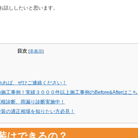
お話ししたいと思います。
目次
[
非表示
]
あれば、ぜひご連絡ください！
工事例！実績３０００件以上施工事例のBefore&Afterはこ
屋根診断、雨漏り診断実施中！
塗装の適正相場を知りたい方必見！
装はできるの？