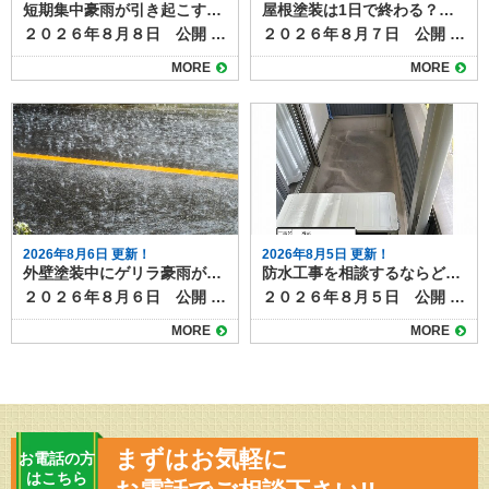
短期集中豪雨が引き起こす雨漏りリスクと劣化症状
屋根塗装は1日で終わる？工事期間と注意点
２０２６年８月８日 公開 近年、夏場を中心にゲリラ豪雨や短期集中豪雨が増加しています。突然の強い雨は、普段は問題のない屋根や外壁でも、雨漏りを引き起こすきっかけになることがあります。 ここでは、豪雨による雨漏りの仕組みと、事前にチェックすべき劣化症状、そして台風との違いや被害パターンについて解説します。 目次豪雨が雨漏りを悪化させる理由台風と豪雨の違いと被害パターン雨漏りを招く劣化症状屋根材のひび割れや欠け棟板金や金属部分の浮き外壁のクラック（ひび）シーリング（コーキング）の剥がれや硬化屋上やベランダ防水層の劣化豪雨後にチェックすべきサイン集中豪雨の季節が来る前にお家の点検を 豪雨が雨漏りを悪化させる理由 短時間に大量の雨が降ると、通常の排水機能では処理しきれず長時間同じ場所に水がとどまるため、屋根や外壁の隙間から水が侵入しやすくなります。 さらに、風を伴う豪雨では雨水が横から吹き込み、普段は濡れない箇所にまで到達することもあります。その結果、軽微なひび割れやコーキングの劣化が一気に雨漏りへと発展する可能性が高まります。 台風と豪雨の違いと被害パターン 台風は長時間にわたり強い風雨が続くため、屋根材の飛散や外壁材の破損など、構造的な被害が出やすい傾向があります。 一方、短期集中豪雨は局地的かつ短時間で大量の雨を降らせるため、排水不良や小さな隙間からの水の侵入が主な原因になります。 つまり、台風は「風＋雨」で大きな破損をもたらし、豪雨は「水量」によって既存の弱点を突くのが特徴です。 雨漏りを招く劣化症状 豪雨時に雨漏りが発生しやすいのは、以下のような劣化症状が見られます。ゲリラ豪雨や台風時期が到来する前に今一度確認しましょう。 屋根材のひび割れや欠け 瓦やスレートの割れ目から水が浸入し、下地を傷めます。 棟板金や金属部分の浮き 風雨の影響で金属部が浮き上がり、雨水が入り込む経路になります。 外壁のクラック（ひび） 0.3mm程度の細いひびでも、豪雨時には水が勢いよく侵入します。 シーリング（コーキング）の剥がれや硬化 窓枠や外壁のつなぎ目の防水材が劣化すると、隙間から水が入りやすくなります。 屋上やベランダ防水層の劣化 防水層のひびや剥がれは、豪雨で一気に雨漏りを悪化させます。 豪雨後にチェックすべきサイン 短期集中豪雨の後、以下のような症状が見られる場合は、すでに雨水が内部に侵入し雨漏りが進行している可能性があります。 天井や壁のシミ クロスや壁紙の浮き・剥がれ 室内のカビ臭 屋根裏の湿気や濡れ跡 雨漏りは勝手に直ることはありません。放置すると、木材の腐食や断熱材の劣化が進行し、お家の耐久性に影響が出たり、腐食部材の修理費が高額になったりと、お家にとって多くのデメリットとリスクがあります。 集中豪雨の季節が来る前にお家の点検を 短期集中豪雨は、わずかな劣化でも雨漏りを引き起こす危険性があります。台風のような大規模被害とは違い、小さな不具合を突く形で被害が広がるため、日頃の点検が欠かせません。屋根や外壁、シーリング、防水層の状態を定期的に確認し、早めの補修で豪雨被害を防ぎましょう。 塗り達では、雨漏り点検のほか、外壁や屋根の劣化診断・補修施工提案など随時承っています。 豪雨や台風の季節の前に一度お家の健康診断をしませんか？ご相談は下記よりお気軽にどうぞ
２０２６年８月７日 公開 屋根塗装の工事について、「作業は何日かかるのか」「1日で終わるのか」が気になる方も多いでしょう。 たしかに工事期間が短ければうれしいかもしれませんが、きちんと施工できていなければ意味がありませんよね。 結論から言うと、屋根塗装をしっかりと行う場合、1日で完了することはほとんどありません。ここでは、屋根塗装の一般的な工程と日数、1日で終わらせる場合の条件や注意点を解説します。 目次屋根塗装の一般的な工期足場組立高圧洗浄下地処理・補修下塗り中塗り・上塗り仕上げ・点検・足場解体1日で終わる場合の条件無理に1日で終わらせるリスク塗膜の耐久性低下仕上がりのムラ屋根塗装は正しい施工で高品質メンテナンスになります 屋根塗装の一般的な工期 屋根塗装は下地処理から仕上げまで複数工程があり、通常は５〜7日程度かかります。工程は以下の通りです。 足場組立 屋根塗装は高所作業のため、必ず足場を組みます。足場組みは半日～１日で完了します。 高圧洗浄 屋根表面の汚れやコケ、古い塗膜を水圧で洗い落とします。洗浄後はしっかり乾燥させる必要があり、この時点で1日かかります。 下地処理・補修 ひび割れ補修や板金部分のケレン作業など、塗装前の準備を行います。屋根の大きさや劣化の程度によって作業量が異なりますか、およそ半日～１日かけて行います。 下塗り 塗料の密着性を高めるための下塗りを行います。乾燥時間は数時間〜1日必要です。 中塗り・上塗り 色付けと耐久性を高めるため、同じ塗料を2回塗り重ねます。塗り重ねの間にも乾燥時間を取ります。中塗り・上塗りともにしっかり乾燥時間を設けるので、最低でも２日以上はかかります。 仕上げ・点検・足場解体 塗り残しやムラのチェック、清掃などを行って完了です。 1日で終わる場合の条件 前項で見てきたように、屋根塗装の一般的な工程をすべて踏むとすると、１日で作業が終わることはありません。 部分補修のみなど特殊な条件の塗装であれば、1日で作業が終わるケースもあります。 ただし、これらはあくまで例外であり、耐久性や美観を長く保ちたい場合には不向きです。 無理に1日で終わらせるリスク 屋根塗装を早く終わらせたい！と無理やり１日で終わらせると次のようなリスク・デメリットがあります。 塗膜の耐久性低下 乾燥時間を十分に取らないと塗料の性能が発揮できず、剥がれやすくなります。グレードの高い塗料であれば耐久年数は２０年にもなりますが、施工不良によってわずか数年ではがれてきてしまうというケースも。 仕上がりのムラ 急いで塗ることで塗りムラや厚み不足が起こりやすくなります。厚み不足は塗膜が均一でない証拠なので、部分的に早く劣化したり、美観性が損なわれたりする原因になります。 屋根塗装は正しい施工で高品質メンテナンスになります 屋根塗装は品質を守るために、基本的には数日かけて行うのが理想です。1日で終わらせることは可能な場合もありますが、その多くは部分塗装や応急処置に限られます。長持ちする塗装を求めるなら、日数に余裕を持ち、しっかりと工程を踏む業者を選びましょう。 塗り達では、各工程を写真におさめ、正しい施工を遵守しています。高品質な屋根塗装なら塗り達にお任せください！
MORE
MORE
2026年8月6日 更新！
2026年8月5日 更新！
外壁塗装中にゲリラ豪雨が降ったら？工事への影響と対応方法
防水工事を相談するならどこに？状況別の相談先と選び方
２０２６年８月６日 公開 夏場を中心に増えているゲリラ豪雨は、外壁塗装工事にも大きな影響を与えます。 短時間で強い雨が降ると、塗料の仕上がり不良や工期の延長につながるため、現場では慎重な判断が求められます。 本記事では、突然の雨が外壁塗装工事に与える影響と、業者が行う対策について解説します。 目次ゲリラ豪雨が工事に与える影響塗料の密着不良色ムラや白化現象工期の延長施工業者が行う雨対策天気予報の細かなチェック塗装前の作業判断養生やシートでの防護工事中にゲリラ豪雨が降った場合の流れ施主ができる心構えまとめ ゲリラ豪雨が工事に与える影響 工事中のゲリラ豪雨が与える仕上がりや耐久性への影響を確認しておきましょう。 塗料の密着不良 塗装面が濡れた状態で塗料が付着すると、乾燥後に剥がれやすくなります。特に下塗り前や塗料の乾燥途中に雨が降ると、仕上がりや耐久性に影響します。 色ムラや白化現象 塗料が完全に乾く前に雨水が付着すると、表面が白っぽく濁ったり色ムラが発生します。この状態になると塗り直しが必要です。 工期の延長 ゲリラ豪雨は予測が難しいため、作業を中断したり翌日以降に工程をずらすことがあります。乾燥時間の確保も必要なため、予定より工期が伸びる場合があります。 施工業者が行う雨対策 塗装工事の施工業者は、天気予報によって、 ①雨が降り出すまで作業し、降ってきたらすぐに中断する ②１日中降りそうなので、最初から今日の作業を中止する のいずれかの判断をします。 ゲリラ豪雨などお天気の具合は、予報を見ていてもなかなか予測がつきづらいものですが、施工業者は事前に次のような対策を行って、急な雨に備えています。 天気予報の細かなチェック 近年は1時間単位のピンポイント予報が利用でき、工事前や休憩時間にも確認して作業スケジュールを調整します。 塗装前の作業判断 雨雲レーダーで豪雨の可能性が高い場合は、塗装工程を行わず、養生や下地調整など雨の影響を受けにくい作業に切り替えます。 養生やシートでの防護 作業中に急な雨が降った際は、足場のメッシュシートやビニールで塗装面を覆い、雨水の付着を防ぎます。 工事中にゲリラ豪雨が降った場合の流れ 塗装工事中にゲリラ豪雨に見舞われた場合には、次のように対応するのが一般的です。 作業を即時中断し、塗装面を雨から守る 雨が止んだら塗装面の水分を拭き取り、乾燥を確認 必要に応じて、部分的に再塗装を実施 乾燥状態が確保できない場合は翌日以降に作業を延期 塗料は余分な水分が混ざると耐久性や仕上がりに影響ができます。乾燥前に雨にあたらないようにすることと、作業を再開する際には、雨の影響を確認し、必要に応じて再塗装するなど修正が必要になります。 乾燥時間をしっかりとり、次の工程に移るためにも、雨の日やその翌日はしっかりと時間をとりますので、工期が伸びることもあります。 施主ができる心構え ゲリラ豪雨に限らず、天候が塗装工事に与える影響について事前に知っておくと、不安にならずに過ごすことができます。 夏場や梅雨時期は、工期が天候に左右されやすいことを理解する 工期延長があっても無理に急がせず、品質重視で進めてもらう 工事前の打ち合わせで「雨天時の対応方針」を確認しておく など、「家の外の工事は天気次第。さらに塗装は雨の影響を受け耐久性や仕上がりにも影響がある」ことを知っておきましょう。 まとめ 外壁塗装は天候の影響を大きく受ける工事です。ゲリラ豪雨が発生すると作業が中断され、工期が延びることもありますが、品質を守るためには必要な判断です。信頼できる業者であれば、天候を見極めながら安全かつ丁寧に作業を進めてくれます。 雨天時の対応は、塗装工程の進み具合や、今どんなことを行っているかによっても個々のケースで異なります。 実際に工事をしている場合は、施工店に「雨の場合の作業はどうなるのか」事前に確認しておくとよいでしょう。
２０２６年８月５日 公開 屋上やベランダの防水層が劣化すると、雨漏りや建物内部の腐食につながります。そのため定期的なメンテナンスや必要な補修工事が必要になりますが、いざ防水工事を検討するとなると、「どこに相談すればよいのか分からない」という方は多いのではないでしょうか。 スムーズで意味のある防水工事を行うためには、相談先の選び方も大切です。 今回は、防水工事の相談先とその特徴を整理します。 目次防水工事の主な相談先防水工事専門業者外壁塗装・屋根工事業者ハウスメーカー・工務店管理会社（マンション・アパートの場合）防水工事の状況別のおすすめ相談先戸建住宅で雨漏りが発生している場合外壁や屋根の塗装時期と重なっている場合新築から数年以内の場合マンションやアパートの屋上防水相談前に準備しておくこと防水工事のご相談は塗り達！ 防水工事の主な相談先 防水工事の施工ができる業者や相談できる先として、次のようなところがあげられます。 防水工事専門業者 最も直接的で専門的な知識を持っているのが防水工事専門業者です。ウレタン防水、シート防水、FRP防水など各工法の特徴や費用感、耐用年数を具体的に説明してもらえます。 また、現地調査後に複数の工法を比較提案してくれる業者も多く、選択肢を広く持てます。 外壁塗装・屋根工事業者 防水工事を取り扱う塗装店や屋根業者もあります。外壁や屋根のメンテナンスと同時に依頼できるため、足場の共用で費用を抑えられる場合があります。ただし、防水専門ではない場合もあるため、施工実績や担当職人の資格を確認しましょう。 ハウスメーカー・工務店 新築時に依頼したハウスメーカーや工務店も相談先のひとつです。もともとの施工方法や、下地の種類、過去の施工履歴を把握しているため、適切な修繕方法を提案してもらえる可能性があります。ただし、下請け業者を通すため中間マージンが発生し、費用が割高になることがあります。 管理会社（マンション・アパートの場合） 集合住宅であれば、施工店へ直接連絡せず、まずは管理会社や管理組合に相談するのが基本です。共用部分の防水工事は所有者単独では決定できないため、調査や見積もりの手配も管理会社が行います。 防水工事の状況別のおすすめ相談先 防水工事は全面改修や部分改修のほか、表面のトップコートだけ塗り替える場合、雨漏りしていて下地事取り換える必要がる場合など、様々なケースがあります。下記に、事例を挙げておススメの相談先をご紹介します。 戸建住宅で雨漏りが発生している場合 防水工事専門業者に直接相談し、現地調査で原因を特定してもらうのが早道です。防水工事の補修のほか、雨漏り補修が必要になります。雨漏り専門店なども相談先になるでしょう。 外壁や屋根の塗装時期と重なっている場合 外壁塗装業者や屋根工事業者にまとめて依頼すると、塗装用に組む足場を使えるのでコストダウンになります。塗装工事店でも防水工事を扱っている施工店があるので、確認してみましょう。 新築から数年以内の場合 保証期間内であればハウスメーカーに相談し、無償修繕が可能か確認します。防水工事は５～１０年ほどの耐久性があるため、築後数年であれば、初期不良の可能性があります。 マンションやアパートの屋上防水 管理会社・管理組合経由で計画的に工事を進める必要があります。一戸だけ部分的な補修が必要になるケースもあれば、建物全体で一度にメンテナンスした方がよい場合もあります。ベランダやバルコニーの防水面に不安があれば、直接施工店に相談せず、まずは管理組合などへ連絡してみましょう。 相談前に準備しておくこと 防水工事のメンテナンスを相談する際には次のようなことをまとめて準備しておくと話がスムーズになります。 雨漏りや水たまりなどの症状がいつから発生しているか 範囲や程度が分かる写真 過去の修繕履歴や保証書 特に、過去に修繕したことがある場合は契約書や見積書などを見せられるとよいでしょう。 防水工事のご相談は塗り達！ 防水工事の相談先は状況や建物の種類によって異なります。戸建住宅であれば防水専門業者や塗装店、集合住宅なら管理会社を通すのが基本です。 どこに相談する場合でも、複数社から見積もりを取り、提案内容や保証期間を比較検討することが、後悔しない防水工事につながります。 塗り達では、塗装工事に加えて防水工事の施工も行っています。塗装工事と一緒の施工も可能ですし、防水工事のみの工事も承ります。まずはお気軽にご相談ください。
MORE
MORE
まずはお気軽に
お電話の方
はこちら