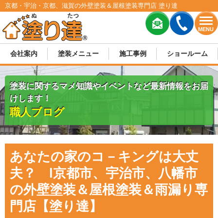
京都・宇治・京都、滋賀の外壁塗装＆屋根塗装専門店 塗り達
MENU
会社案内
塗装メニュー
施工事例
ショールーム
塗装に関するマメ知識やイベントなど最新情報をお届
けします！
職人ブログ
あなたの家のコ－キングは大丈
夫？ l京都市、宇治市、八幡市
の外壁塗装＆屋根塗装＆雨漏り専
門店【塗り達】