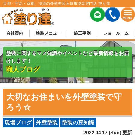
京都・宇治・京都、滋賀の外壁塗装＆屋根塗装専門店 塗り達
MENU
会社案内
塗装メニュー
施工事例
ショールーム
塗装に関するマメ知識やイベントなど最新情報をお届
けします！
職人ブログ
大切なお住まいを外壁塗装で守
ろう☆
現場ブログ
外壁塗装
塗装の豆知識
2022.04.17 (Sun) 更新