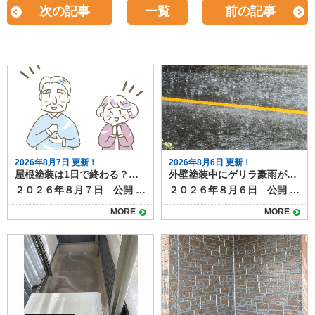
次の記事
一覧
前の記事
2026年8月7日 更新！
2026年8月6日 更新！
屋根塗装は1日で終わる？工事期間と注意点
外壁塗装中にゲリラ豪雨が降ったら？工事への影響と対応方法
２０２６年８月７日 公開 屋根塗装の工事について、「作業は何日かかるのか」「1日で終わるのか」が気になる方も多いでしょう。 たしかに工事期間が短ければうれしいかもしれませんが、きちんと施工できていなければ意味がありませんよね。 結論から言うと、屋根塗装をしっかりと行う場合、1日で完了することはほとんどありません。ここでは、屋根塗装の一般的な工程と日数、1日で終わらせる場合の条件や注意点を解説します。 目次屋根塗装の一般的な工期足場組立高圧洗浄下地処理・補修下塗り中塗り・上塗り仕上げ・点検・足場解体1日で終わる場合の条件無理に1日で終わらせるリスク塗膜の耐久性低下仕上がりのムラ屋根塗装は正しい施工で高品質メンテナンスになります 屋根塗装の一般的な工期 屋根塗装は下地処理から仕上げまで複数工程があり、通常は５〜7日程度かかります。工程は以下の通りです。 足場組立 屋根塗装は高所作業のため、必ず足場を組みます。足場組みは半日～１日で完了します。 高圧洗浄 屋根表面の汚れやコケ、古い塗膜を水圧で洗い落とします。洗浄後はしっかり乾燥させる必要があり、この時点で1日かかります。 下地処理・補修 ひび割れ補修や板金部分のケレン作業など、塗装前の準備を行います。屋根の大きさや劣化の程度によって作業量が異なりますか、およそ半日～１日かけて行います。 下塗り 塗料の密着性を高めるための下塗りを行います。乾燥時間は数時間〜1日必要です。 中塗り・上塗り 色付けと耐久性を高めるため、同じ塗料を2回塗り重ねます。塗り重ねの間にも乾燥時間を取ります。中塗り・上塗りともにしっかり乾燥時間を設けるので、最低でも２日以上はかかります。 仕上げ・点検・足場解体 塗り残しやムラのチェック、清掃などを行って完了です。 1日で終わる場合の条件 前項で見てきたように、屋根塗装の一般的な工程をすべて踏むとすると、１日で作業が終わることはありません。 部分補修のみなど特殊な条件の塗装であれば、1日で作業が終わるケースもあります。 ただし、これらはあくまで例外であり、耐久性や美観を長く保ちたい場合には不向きです。 無理に1日で終わらせるリスク 屋根塗装を早く終わらせたい！と無理やり１日で終わらせると次のようなリスク・デメリットがあります。 塗膜の耐久性低下 乾燥時間を十分に取らないと塗料の性能が発揮できず、剥がれやすくなります。グレードの高い塗料であれば耐久年数は２０年にもなりますが、施工不良によってわずか数年ではがれてきてしまうというケースも。 仕上がりのムラ 急いで塗ることで塗りムラや厚み不足が起こりやすくなります。厚み不足は塗膜が均一でない証拠なので、部分的に早く劣化したり、美観性が損なわれたりする原因になります。 屋根塗装は正しい施工で高品質メンテナンスになります 屋根塗装は品質を守るために、基本的には数日かけて行うのが理想です。1日で終わらせることは可能な場合もありますが、その多くは部分塗装や応急処置に限られます。長持ちする塗装を求めるなら、日数に余裕を持ち、しっかりと工程を踏む業者を選びましょう。 塗り達では、各工程を写真におさめ、正しい施工を遵守しています。高品質な屋根塗装なら塗り達にお任せください！
２０２６年８月６日 公開 夏場を中心に増えているゲリラ豪雨は、外壁塗装工事にも大きな影響を与えます。 短時間で強い雨が降ると、塗料の仕上がり不良や工期の延長につながるため、現場では慎重な判断が求められます。 本記事では、突然の雨が外壁塗装工事に与える影響と、業者が行う対策について解説します。 目次ゲリラ豪雨が工事に与える影響塗料の密着不良色ムラや白化現象工期の延長施工業者が行う雨対策天気予報の細かなチェック塗装前の作業判断養生やシートでの防護工事中にゲリラ豪雨が降った場合の流れ施主ができる心構えまとめ ゲリラ豪雨が工事に与える影響 工事中のゲリラ豪雨が与える仕上がりや耐久性への影響を確認しておきましょう。 塗料の密着不良 塗装面が濡れた状態で塗料が付着すると、乾燥後に剥がれやすくなります。特に下塗り前や塗料の乾燥途中に雨が降ると、仕上がりや耐久性に影響します。 色ムラや白化現象 塗料が完全に乾く前に雨水が付着すると、表面が白っぽく濁ったり色ムラが発生します。この状態になると塗り直しが必要です。 工期の延長 ゲリラ豪雨は予測が難しいため、作業を中断したり翌日以降に工程をずらすことがあります。乾燥時間の確保も必要なため、予定より工期が伸びる場合があります。 施工業者が行う雨対策 塗装工事の施工業者は、天気予報によって、 ①雨が降り出すまで作業し、降ってきたらすぐに中断する ②１日中降りそうなので、最初から今日の作業を中止する のいずれかの判断をします。 ゲリラ豪雨などお天気の具合は、予報を見ていてもなかなか予測がつきづらいものですが、施工業者は事前に次のような対策を行って、急な雨に備えています。 天気予報の細かなチェック 近年は1時間単位のピンポイント予報が利用でき、工事前や休憩時間にも確認して作業スケジュールを調整します。 塗装前の作業判断 雨雲レーダーで豪雨の可能性が高い場合は、塗装工程を行わず、養生や下地調整など雨の影響を受けにくい作業に切り替えます。 養生やシートでの防護 作業中に急な雨が降った際は、足場のメッシュシートやビニールで塗装面を覆い、雨水の付着を防ぎます。 工事中にゲリラ豪雨が降った場合の流れ 塗装工事中にゲリラ豪雨に見舞われた場合には、次のように対応するのが一般的です。 作業を即時中断し、塗装面を雨から守る 雨が止んだら塗装面の水分を拭き取り、乾燥を確認 必要に応じて、部分的に再塗装を実施 乾燥状態が確保できない場合は翌日以降に作業を延期 塗料は余分な水分が混ざると耐久性や仕上がりに影響ができます。乾燥前に雨にあたらないようにすることと、作業を再開する際には、雨の影響を確認し、必要に応じて再塗装するなど修正が必要になります。 乾燥時間をしっかりとり、次の工程に移るためにも、雨の日やその翌日はしっかりと時間をとりますので、工期が伸びることもあります。 施主ができる心構え ゲリラ豪雨に限らず、天候が塗装工事に与える影響について事前に知っておくと、不安にならずに過ごすことができます。 夏場や梅雨時期は、工期が天候に左右されやすいことを理解する 工期延長があっても無理に急がせず、品質重視で進めてもらう 工事前の打ち合わせで「雨天時の対応方針」を確認しておく など、「家の外の工事は天気次第。さらに塗装は雨の影響を受け耐久性や仕上がりにも影響がある」ことを知っておきましょう。 まとめ 外壁塗装は天候の影響を大きく受ける工事です。ゲリラ豪雨が発生すると作業が中断され、工期が延びることもありますが、品質を守るためには必要な判断です。信頼できる業者であれば、天候を見極めながら安全かつ丁寧に作業を進めてくれます。 雨天時の対応は、塗装工程の進み具合や、今どんなことを行っているかによっても個々のケースで異なります。 実際に工事をしている場合は、施工店に「雨の場合の作業はどうなるのか」事前に確認しておくとよいでしょう。
MORE
MORE