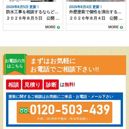
2026年8月5日 更新！
2026年8月4日 更新！
防水工事を相談するならどこに？状況別の相談先と選び方
外壁塗装で個性を演出する多彩工法とは？模様仕上げの魅力と特徴
２０２６年８月５日 公開 屋上やベランダの防水層が劣化すると、雨漏りや建物内部の腐食につながります。そのため定期的なメンテナンスや必要な補修工事が必要になりますが、いざ防水工事を検討するとなると、「どこに相談すればよいのか分からない」という方は多いのではないでしょうか。 スムーズで意味のある防水工事を行うためには、相談先の選び方も大切です。 今回は、防水工事の相談先とその特徴を整理します。 目次防水工事の主な相談先防水工事専門業者外壁塗装・屋根工事業者ハウスメーカー・工務店管理会社（マンション・アパートの場合）防水工事の状況別のおすすめ相談先戸建住宅で雨漏りが発生している場合外壁や屋根の塗装時期と重なっている場合新築から数年以内の場合マンションやアパートの屋上防水相談前に準備しておくこと防水工事のご相談は塗り達！ 防水工事の主な相談先 防水工事の施工ができる業者や相談できる先として、次のようなところがあげられます。 防水工事専門業者 最も直接的で専門的な知識を持っているのが防水工事専門業者です。ウレタン防水、シート防水、FRP防水など各工法の特徴や費用感、耐用年数を具体的に説明してもらえます。 また、現地調査後に複数の工法を比較提案してくれる業者も多く、選択肢を広く持てます。 外壁塗装・屋根工事業者 防水工事を取り扱う塗装店や屋根業者もあります。外壁や屋根のメンテナンスと同時に依頼できるため、足場の共用で費用を抑えられる場合があります。ただし、防水専門ではない場合もあるため、施工実績や担当職人の資格を確認しましょう。 ハウスメーカー・工務店 新築時に依頼したハウスメーカーや工務店も相談先のひとつです。もともとの施工方法や、下地の種類、過去の施工履歴を把握しているため、適切な修繕方法を提案してもらえる可能性があります。ただし、下請け業者を通すため中間マージンが発生し、費用が割高になることがあります。 管理会社（マンション・アパートの場合） 集合住宅であれば、施工店へ直接連絡せず、まずは管理会社や管理組合に相談するのが基本です。共用部分の防水工事は所有者単独では決定できないため、調査や見積もりの手配も管理会社が行います。 防水工事の状況別のおすすめ相談先 防水工事は全面改修や部分改修のほか、表面のトップコートだけ塗り替える場合、雨漏りしていて下地事取り換える必要がる場合など、様々なケースがあります。下記に、事例を挙げておススメの相談先をご紹介します。 戸建住宅で雨漏りが発生している場合 防水工事専門業者に直接相談し、現地調査で原因を特定してもらうのが早道です。防水工事の補修のほか、雨漏り補修が必要になります。雨漏り専門店なども相談先になるでしょう。 外壁や屋根の塗装時期と重なっている場合 外壁塗装業者や屋根工事業者にまとめて依頼すると、塗装用に組む足場を使えるのでコストダウンになります。塗装工事店でも防水工事を扱っている施工店があるので、確認してみましょう。 新築から数年以内の場合 保証期間内であればハウスメーカーに相談し、無償修繕が可能か確認します。防水工事は５～１０年ほどの耐久性があるため、築後数年であれば、初期不良の可能性があります。 マンションやアパートの屋上防水 管理会社・管理組合経由で計画的に工事を進める必要があります。一戸だけ部分的な補修が必要になるケースもあれば、建物全体で一度にメンテナンスした方がよい場合もあります。ベランダやバルコニーの防水面に不安があれば、直接施工店に相談せず、まずは管理組合などへ連絡してみましょう。 相談前に準備しておくこと 防水工事のメンテナンスを相談する際には次のようなことをまとめて準備しておくと話がスムーズになります。 雨漏りや水たまりなどの症状がいつから発生しているか 範囲や程度が分かる写真 過去の修繕履歴や保証書 特に、過去に修繕したことがある場合は契約書や見積書などを見せられるとよいでしょう。 防水工事のご相談は塗り達！ 防水工事の相談先は状況や建物の種類によって異なります。戸建住宅であれば防水専門業者や塗装店、集合住宅なら管理会社を通すのが基本です。 どこに相談する場合でも、複数社から見積もりを取り、提案内容や保証期間を比較検討することが、後悔しない防水工事につながります。 塗り達では、塗装工事に加えて防水工事の施工も行っています。塗装工事と一緒の施工も可能ですし、防水工事のみの工事も承ります。まずはお気軽にご相談ください。
２０２６年８月４日 公開 外壁塗装というと「単色で塗るだけ」というイメージを持つ人も多いですが、近年は色だけでなく模様をつける塗装も人気を集めています。 その代表的な塗装方法が「多彩工法」です。色と質感を組み合わせた独自の仕上がりが得られ、住まいの印象を大きく変えることができます。 目次多彩工法とは多彩工法のメリット高級感と個性を演出デザインの自由度が高い既存外壁の質感を活かせる汚れが目立ちにくい多彩工法の施工方法仕上がりのバリエーション注意点と費用の目安京都・滋賀で多彩工法なら塗り達にお任せ！ 多彩工法とは 多彩工法とは、２色又は３色の組み合わせ、自然な陰影をつけながら仕上げる塗装方法です。ベースとなる色の上から、粒状の塗料や異なる色の塗材を重ねることで、深みや立体感のある模様を作り出します。 サイディング外壁の凹凸を活かす施工方法なので、元々ある柄を以下shながら塗装したり、天然石調やレンガ調など高級感を演出することも可能です。 ▶多彩工法プラン 多彩工法のメリット 多彩工法を使った塗装には様々なメリットがあります。仕上がりの美しさだけではなくもちろん塗装工事としての耐久性もばっちりあります。 高級感と個性を演出 光の当たり方や見る角度によって表情が変わり、単色塗装では得られない高級感が生まれます。 #gallery-1 { margin: auto; } #gallery-1 .gallery-item { float: left; margin-top: 10px; text-align: center; width: 50%; } #gallery-1 img { border: 2px solid #cfcfcf; } #gallery-1 .gallery-caption { margin-left: 0; } /* see gallery_shortcode() in wp-includes/media.php */ 施工前 施工後 デザインの自由度が高い 色の組み合わせや粒の大きさ、模様の出し方などを調整できるため、周囲の家と差別化しやすくなります。 既存外壁の質感を活かせる サイディングの模様を残したまま色だけを変える「クリヤー仕上げ」や、上から模様を重ねる方法もあり、リフォームでも新築のような仕上がりにできます。 汚れが目立ちにくい 多色使いのため、雨だれや埃などの汚れが単色よりも目立ちにくいという特徴があります。 多彩工法の施工方法 多彩工法は特殊な専用ローラーを使って、多彩工法専用塗料を塗っていく施工方法です。 施工には通常の塗装よりも技術が必要で、塗料の販売元であるスズカファインの認定施工店でしか施工できない工法です。多彩工法をご希望の場合は、経験豊富な職人が在籍する認定施工店に依頼することが重要です。 仕上がりのバリエーション 多彩工法には、２色又は３色仕上げ、色の組み合わせによって天然石風・砂壁風・チップ入り・グラデーション調などさまざまなパターンがあります。 例えば、ベージュ系のベースにブラウンやホワイトのチップを加えると落ち着いた印象に、グレー系にブルーの粒を混ぜるとモダンな雰囲気になります。色の組み合わせ次第で和風にも洋風にも対応可能です。 注意点と費用の目安 多彩工法は通常の単色塗装よりも工程や材料が増えるため、費用は1.2〜1.5倍程度になる場合があります。 また、部分補修の際には模様を再現する必要があるため、同じ職人や塗料を使うことが望ましいでしょう。 玄関周りや外塀だけなど一部分への施工も可能です。認定施工店にぜひご相談ください。 ▶多彩工法の施工事例はこちら 京都・滋賀で多彩工法なら塗り達にお任せ！ 外壁塗装の模様仕上げ、とくに多彩工法は、住まいの個性を引き立てる魅力的な方法です。高級感やデザイン性を求める方にはぴったりの工法ですが、仕上がりの満足度は職人の腕に大きく左右されます。施工事例を確認しながら、自分の家に合ったデザインを検討することが大切です。 京都・滋賀で多彩工法をご希望なら、認定施工店の塗り達にご相談ください！施工実績も多数あります！
MORE
MORE
まずはお気軽に
お電話の方
はこちら
お電話でご相談下さい!!
相談
見積り
診断
は
無料
!
塗装に関するご相談はお気軽にご来店・お電話・メール下さい
0120-503-439
9:00～18:00年中無休（年末年始除く）