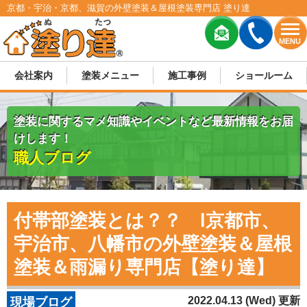
京都・宇治・京都、滋賀の外壁塗装＆屋根塗装専門店 塗り達
MENU
会社案内
塗装メニュー
施工事例
ショールーム
塗装に関するマメ知識やイベントなど最新情報をお届
けします！
職人ブログ
付帯部塗装とは？？ l京都市、
宇治市、八幡市の外壁塗装＆屋根
塗装＆雨漏り専門店【塗り達】
2022.04.13 (Wed) 更新
現場ブログ