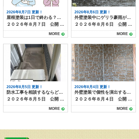
2026年8月7日 更新！
2026年8月6日 更新！
屋根塗装は1日で終わる？工事期間と注意点
外壁塗装中にゲリラ豪雨が降ったら？工事への影響と対応方法
２０２６年８月７日 公開 屋根塗装の工事について、「作業は何日かかるのか」「1日で終わるのか」が気になる方も多いでしょう。 たしかに工事期間が短ければうれしいかもしれませんが、きちんと施工できていなければ意味がありませんよね。 結論から言うと、屋根塗装をしっかりと行う場合、1日で完了することはほとんどありません。ここでは、屋根塗装の一般的な工程と日数、1日で終わらせる場合の条件や注意点を解説します。 目次屋根塗装の一般的な工期足場組立高圧洗浄下地処理・補修下塗り中塗り・上塗り仕上げ・点検・足場解体1日で終わる場合の条件無理に1日で終わらせるリスク塗膜の耐久性低下仕上がりのムラ屋根塗装は正しい施工で高品質メンテナンスになります 屋根塗装の一般的な工期 屋根塗装は下地処理から仕上げまで複数工程があり、通常は５〜7日程度かかります。工程は以下の通りです。 足場組立 屋根塗装は高所作業のため、必ず足場を組みます。足場組みは半日～１日で完了します。 高圧洗浄 屋根表面の汚れやコケ、古い塗膜を水圧で洗い落とします。洗浄後はしっかり乾燥させる必要があり、この時点で1日かかります。 下地処理・補修 ひび割れ補修や板金部分のケレン作業など、塗装前の準備を行います。屋根の大きさや劣化の程度によって作業量が異なりますか、およそ半日～１日かけて行います。 下塗り 塗料の密着性を高めるための下塗りを行います。乾燥時間は数時間〜1日必要です。 中塗り・上塗り 色付けと耐久性を高めるため、同じ塗料を2回塗り重ねます。塗り重ねの間にも乾燥時間を取ります。中塗り・上塗りともにしっかり乾燥時間を設けるので、最低でも２日以上はかかります。 仕上げ・点検・足場解体 塗り残しやムラのチェック、清掃などを行って完了です。 1日で終わる場合の条件 前項で見てきたように、屋根塗装の一般的な工程をすべて踏むとすると、１日で作業が終わることはありません。 部分補修のみなど特殊な条件の塗装であれば、1日で作業が終わるケースもあります。 ただし、これらはあくまで例外であり、耐久性や美観を長く保ちたい場合には不向きです。 無理に1日で終わらせるリスク 屋根塗装を早く終わらせたい！と無理やり１日で終わらせると次のようなリスク・デメリットがあります。 塗膜の耐久性低下 乾燥時間を十分に取らないと塗料の性能が発揮できず、剥がれやすくなります。グレードの高い塗料であれば耐久年数は２０年にもなりますが、施工不良によってわずか数年ではがれてきてしまうというケースも。 仕上がりのムラ 急いで塗ることで塗りムラや厚み不足が起こりやすくなります。厚み不足は塗膜が均一でない証拠なので、部分的に早く劣化したり、美観性が損なわれたりする原因になります。 屋根塗装は正しい施工で高品質メンテナンスになります 屋根塗装は品質を守るために、基本的には数日かけて行うのが理想です。1日で終わらせることは可能な場合もありますが、その多くは部分塗装や応急処置に限られます。長持ちする塗装を求めるなら、日数に余裕を持ち、しっかりと工程を踏む業者を選びましょう。 塗り達では、各工程を写真におさめ、正しい施工を遵守しています。高品質な屋根塗装なら塗り達にお任せください！
２０２６年８月６日 公開 夏場を中心に増えているゲリラ豪雨は、外壁塗装工事にも大きな影響を与えます。 短時間で強い雨が降ると、塗料の仕上がり不良や工期の延長につながるため、現場では慎重な判断が求められます。 本記事では、突然の雨が外壁塗装工事に与える影響と、業者が行う対策について解説します。 目次ゲリラ豪雨が工事に与える影響塗料の密着不良色ムラや白化現象工期の延長施工業者が行う雨対策天気予報の細かなチェック塗装前の作業判断養生やシートでの防護工事中にゲリラ豪雨が降った場合の流れ施主ができる心構えまとめ ゲリラ豪雨が工事に与える影響 工事中のゲリラ豪雨が与える仕上がりや耐久性への影響を確認しておきましょう。 塗料の密着不良 塗装面が濡れた状態で塗料が付着すると、乾燥後に剥がれやすくなります。特に下塗り前や塗料の乾燥途中に雨が降ると、仕上がりや耐久性に影響します。 色ムラや白化現象 塗料が完全に乾く前に雨水が付着すると、表面が白っぽく濁ったり色ムラが発生します。この状態になると塗り直しが必要です。 工期の延長 ゲリラ豪雨は予測が難しいため、作業を中断したり翌日以降に工程をずらすことがあります。乾燥時間の確保も必要なため、予定より工期が伸びる場合があります。 施工業者が行う雨対策 塗装工事の施工業者は、天気予報によって、 ①雨が降り出すまで作業し、降ってきたらすぐに中断する ②１日中降りそうなので、最初から今日の作業を中止する のいずれかの判断をします。 ゲリラ豪雨などお天気の具合は、予報を見ていてもなかなか予測がつきづらいものですが、施工業者は事前に次のような対策を行って、急な雨に備えています。 天気予報の細かなチェック 近年は1時間単位のピンポイント予報が利用でき、工事前や休憩時間にも確認して作業スケジュールを調整します。 塗装前の作業判断 雨雲レーダーで豪雨の可能性が高い場合は、塗装工程を行わず、養生や下地調整など雨の影響を受けにくい作業に切り替えます。 養生やシートでの防護 作業中に急な雨が降った際は、足場のメッシュシートやビニールで塗装面を覆い、雨水の付着を防ぎます。 工事中にゲリラ豪雨が降った場合の流れ 塗装工事中にゲリラ豪雨に見舞われた場合には、次のように対応するのが一般的です。 作業を即時中断し、塗装面を雨から守る 雨が止んだら塗装面の水分を拭き取り、乾燥を確認 必要に応じて、部分的に再塗装を実施 乾燥状態が確保できない場合は翌日以降に作業を延期 塗料は余分な水分が混ざると耐久性や仕上がりに影響ができます。乾燥前に雨にあたらないようにすることと、作業を再開する際には、雨の影響を確認し、必要に応じて再塗装するなど修正が必要になります。 乾燥時間をしっかりとり、次の工程に移るためにも、雨の日やその翌日はしっかりと時間をとりますので、工期が伸びることもあります。 施主ができる心構え ゲリラ豪雨に限らず、天候が塗装工事に与える影響について事前に知っておくと、不安にならずに過ごすことができます。 夏場や梅雨時期は、工期が天候に左右されやすいことを理解する 工期延長があっても無理に急がせず、品質重視で進めてもらう 工事前の打ち合わせで「雨天時の対応方針」を確認しておく など、「家の外の工事は天気次第。さらに塗装は雨の影響を受け耐久性や仕上がりにも影響がある」ことを知っておきましょう。 まとめ 外壁塗装は天候の影響を大きく受ける工事です。ゲリラ豪雨が発生すると作業が中断され、工期が延びることもありますが、品質を守るためには必要な判断です。信頼できる業者であれば、天候を見極めながら安全かつ丁寧に作業を進めてくれます。 雨天時の対応は、塗装工程の進み具合や、今どんなことを行っているかによっても個々のケースで異なります。 実際に工事をしている場合は、施工店に「雨の場合の作業はどうなるのか」事前に確認しておくとよいでしょう。
MORE
MORE
2026年8月5日 更新！
2026年8月4日 更新！
防水工事を相談するならどこに？状況別の相談先と選び方
外壁塗装で個性を演出する多彩工法とは？模様仕上げの魅力と特徴
２０２６年８月５日 公開 屋上やベランダの防水層が劣化すると、雨漏りや建物内部の腐食につながります。そのため定期的なメンテナンスや必要な補修工事が必要になりますが、いざ防水工事を検討するとなると、「どこに相談すればよいのか分からない」という方は多いのではないでしょうか。 スムーズで意味のある防水工事を行うためには、相談先の選び方も大切です。 今回は、防水工事の相談先とその特徴を整理します。 目次防水工事の主な相談先防水工事専門業者外壁塗装・屋根工事業者ハウスメーカー・工務店管理会社（マンション・アパートの場合）防水工事の状況別のおすすめ相談先戸建住宅で雨漏りが発生している場合外壁や屋根の塗装時期と重なっている場合新築から数年以内の場合マンションやアパートの屋上防水相談前に準備しておくこと防水工事のご相談は塗り達！ 防水工事の主な相談先 防水工事の施工ができる業者や相談できる先として、次のようなところがあげられます。 防水工事専門業者 最も直接的で専門的な知識を持っているのが防水工事専門業者です。ウレタン防水、シート防水、FRP防水など各工法の特徴や費用感、耐用年数を具体的に説明してもらえます。 また、現地調査後に複数の工法を比較提案してくれる業者も多く、選択肢を広く持てます。 外壁塗装・屋根工事業者 防水工事を取り扱う塗装店や屋根業者もあります。外壁や屋根のメンテナンスと同時に依頼できるため、足場の共用で費用を抑えられる場合があります。ただし、防水専門ではない場合もあるため、施工実績や担当職人の資格を確認しましょう。 ハウスメーカー・工務店 新築時に依頼したハウスメーカーや工務店も相談先のひとつです。もともとの施工方法や、下地の種類、過去の施工履歴を把握しているため、適切な修繕方法を提案してもらえる可能性があります。ただし、下請け業者を通すため中間マージンが発生し、費用が割高になることがあります。 管理会社（マンション・アパートの場合） 集合住宅であれば、施工店へ直接連絡せず、まずは管理会社や管理組合に相談するのが基本です。共用部分の防水工事は所有者単独では決定できないため、調査や見積もりの手配も管理会社が行います。 防水工事の状況別のおすすめ相談先 防水工事は全面改修や部分改修のほか、表面のトップコートだけ塗り替える場合、雨漏りしていて下地事取り換える必要がる場合など、様々なケースがあります。下記に、事例を挙げておススメの相談先をご紹介します。 戸建住宅で雨漏りが発生している場合 防水工事専門業者に直接相談し、現地調査で原因を特定してもらうのが早道です。防水工事の補修のほか、雨漏り補修が必要になります。雨漏り専門店なども相談先になるでしょう。 外壁や屋根の塗装時期と重なっている場合 外壁塗装業者や屋根工事業者にまとめて依頼すると、塗装用に組む足場を使えるのでコストダウンになります。塗装工事店でも防水工事を扱っている施工店があるので、確認してみましょう。 新築から数年以内の場合 保証期間内であればハウスメーカーに相談し、無償修繕が可能か確認します。防水工事は５～１０年ほどの耐久性があるため、築後数年であれば、初期不良の可能性があります。 マンションやアパートの屋上防水 管理会社・管理組合経由で計画的に工事を進める必要があります。一戸だけ部分的な補修が必要になるケースもあれば、建物全体で一度にメンテナンスした方がよい場合もあります。ベランダやバルコニーの防水面に不安があれば、直接施工店に相談せず、まずは管理組合などへ連絡してみましょう。 相談前に準備しておくこと 防水工事のメンテナンスを相談する際には次のようなことをまとめて準備しておくと話がスムーズになります。 雨漏りや水たまりなどの症状がいつから発生しているか 範囲や程度が分かる写真 過去の修繕履歴や保証書 特に、過去に修繕したことがある場合は契約書や見積書などを見せられるとよいでしょう。 防水工事のご相談は塗り達！ 防水工事の相談先は状況や建物の種類によって異なります。戸建住宅であれば防水専門業者や塗装店、集合住宅なら管理会社を通すのが基本です。 どこに相談する場合でも、複数社から見積もりを取り、提案内容や保証期間を比較検討することが、後悔しない防水工事につながります。 塗り達では、塗装工事に加えて防水工事の施工も行っています。塗装工事と一緒の施工も可能ですし、防水工事のみの工事も承ります。まずはお気軽にご相談ください。
２０２６年８月４日 公開 外壁塗装というと「単色で塗るだけ」というイメージを持つ人も多いですが、近年は色だけでなく模様をつける塗装も人気を集めています。 その代表的な塗装方法が「多彩工法」です。色と質感を組み合わせた独自の仕上がりが得られ、住まいの印象を大きく変えることができます。 目次多彩工法とは多彩工法のメリット高級感と個性を演出デザインの自由度が高い既存外壁の質感を活かせる汚れが目立ちにくい多彩工法の施工方法仕上がりのバリエーション注意点と費用の目安京都・滋賀で多彩工法なら塗り達にお任せ！ 多彩工法とは 多彩工法とは、２色又は３色の組み合わせ、自然な陰影をつけながら仕上げる塗装方法です。ベースとなる色の上から、粒状の塗料や異なる色の塗材を重ねることで、深みや立体感のある模様を作り出します。 サイディング外壁の凹凸を活かす施工方法なので、元々ある柄を以下shながら塗装したり、天然石調やレンガ調など高級感を演出することも可能です。 ▶多彩工法プラン 多彩工法のメリット 多彩工法を使った塗装には様々なメリットがあります。仕上がりの美しさだけではなくもちろん塗装工事としての耐久性もばっちりあります。 高級感と個性を演出 光の当たり方や見る角度によって表情が変わり、単色塗装では得られない高級感が生まれます。 #gallery-1 { margin: auto; } #gallery-1 .gallery-item { float: left; margin-top: 10px; text-align: center; width: 50%; } #gallery-1 img { border: 2px solid #cfcfcf; } #gallery-1 .gallery-caption { margin-left: 0; } /* see gallery_shortcode() in wp-includes/media.php */ 施工前 施工後 デザインの自由度が高い 色の組み合わせや粒の大きさ、模様の出し方などを調整できるため、周囲の家と差別化しやすくなります。 既存外壁の質感を活かせる サイディングの模様を残したまま色だけを変える「クリヤー仕上げ」や、上から模様を重ねる方法もあり、リフォームでも新築のような仕上がりにできます。 汚れが目立ちにくい 多色使いのため、雨だれや埃などの汚れが単色よりも目立ちにくいという特徴があります。 多彩工法の施工方法 多彩工法は特殊な専用ローラーを使って、多彩工法専用塗料を塗っていく施工方法です。 施工には通常の塗装よりも技術が必要で、塗料の販売元であるスズカファインの認定施工店でしか施工できない工法です。多彩工法をご希望の場合は、経験豊富な職人が在籍する認定施工店に依頼することが重要です。 仕上がりのバリエーション 多彩工法には、２色又は３色仕上げ、色の組み合わせによって天然石風・砂壁風・チップ入り・グラデーション調などさまざまなパターンがあります。 例えば、ベージュ系のベースにブラウンやホワイトのチップを加えると落ち着いた印象に、グレー系にブルーの粒を混ぜるとモダンな雰囲気になります。色の組み合わせ次第で和風にも洋風にも対応可能です。 注意点と費用の目安 多彩工法は通常の単色塗装よりも工程や材料が増えるため、費用は1.2〜1.5倍程度になる場合があります。 また、部分補修の際には模様を再現する必要があるため、同じ職人や塗料を使うことが望ましいでしょう。 玄関周りや外塀だけなど一部分への施工も可能です。認定施工店にぜひご相談ください。 ▶多彩工法の施工事例はこちら 京都・滋賀で多彩工法なら塗り達にお任せ！ 外壁塗装の模様仕上げ、とくに多彩工法は、住まいの個性を引き立てる魅力的な方法です。高級感やデザイン性を求める方にはぴったりの工法ですが、仕上がりの満足度は職人の腕に大きく左右されます。施工事例を確認しながら、自分の家に合ったデザインを検討することが大切です。 京都・滋賀で多彩工法をご希望なら、認定施工店の塗り達にご相談ください！施工実績も多数あります！
MORE
MORE