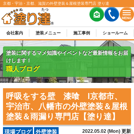
京都・宇治・京都、滋賀の外壁塗装＆屋根塗装専門店 塗り達
MENU
会社案内
塗装メニュー
施工事例
ショールーム
塗装に関するマメ知識やイベントなど最新情報をお届
けします！
職人ブログ
呼吸をする壁 漆喰 l京都市、
宇治市、八幡市の外壁塗装＆屋根
塗装＆雨漏り専門店【塗り達】
2022.05.02 (Mon) 更新
現場ブログ
外壁塗装