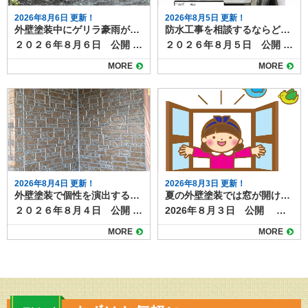
2026年8月6日 更新！
2026年8月5日 更新！
外壁塗装中にゲリラ豪雨が降ったら？工事への影響と対応方法
防水工事を相談するならどこに？状況別の相談先と選び方
２０２６年８月６日 公開 夏場を中心に増えているゲリラ豪雨は、外壁塗装工事にも大きな影響を与えます。 短時間で強い雨が降ると、塗料の仕上がり不良や工期の延長につながるため、現場では慎重な判断が求められます。 本記事では、突然の雨が外壁塗装工事に与える影響と、業者が行う対策について解説します。 目次ゲリラ豪雨が工事に与える影響塗料の密着不良色ムラや白化現象工期の延長施工業者が行う雨対策天気予報の細かなチェック塗装前の作業判断養生やシートでの防護工事中にゲリラ豪雨が降った場合の流れ施主ができる心構えまとめ ゲリラ豪雨が工事に与える影響 工事中のゲリラ豪雨が与える仕上がりや耐久性への影響を確認しておきましょう。 塗料の密着不良 塗装面が濡れた状態で塗料が付着すると、乾燥後に剥がれやすくなります。特に下塗り前や塗料の乾燥途中に雨が降ると、仕上がりや耐久性に影響します。 色ムラや白化現象 塗料が完全に乾く前に雨水が付着すると、表面が白っぽく濁ったり色ムラが発生します。この状態になると塗り直しが必要です。 工期の延長 ゲリラ豪雨は予測が難しいため、作業を中断したり翌日以降に工程をずらすことがあります。乾燥時間の確保も必要なため、予定より工期が伸びる場合があります。 施工業者が行う雨対策 塗装工事の施工業者は、天気予報によって、 ①雨が降り出すまで作業し、降ってきたらすぐに中断する ②１日中降りそうなので、最初から今日の作業を中止する のいずれかの判断をします。 ゲリラ豪雨などお天気の具合は、予報を見ていてもなかなか予測がつきづらいものですが、施工業者は事前に次のような対策を行って、急な雨に備えています。 天気予報の細かなチェック 近年は1時間単位のピンポイント予報が利用でき、工事前や休憩時間にも確認して作業スケジュールを調整します。 塗装前の作業判断 雨雲レーダーで豪雨の可能性が高い場合は、塗装工程を行わず、養生や下地調整など雨の影響を受けにくい作業に切り替えます。 養生やシートでの防護 作業中に急な雨が降った際は、足場のメッシュシートやビニールで塗装面を覆い、雨水の付着を防ぎます。 工事中にゲリラ豪雨が降った場合の流れ 塗装工事中にゲリラ豪雨に見舞われた場合には、次のように対応するのが一般的です。 作業を即時中断し、塗装面を雨から守る 雨が止んだら塗装面の水分を拭き取り、乾燥を確認 必要に応じて、部分的に再塗装を実施 乾燥状態が確保できない場合は翌日以降に作業を延期 塗料は余分な水分が混ざると耐久性や仕上がりに影響ができます。乾燥前に雨にあたらないようにすることと、作業を再開する際には、雨の影響を確認し、必要に応じて再塗装するなど修正が必要になります。 乾燥時間をしっかりとり、次の工程に移るためにも、雨の日やその翌日はしっかりと時間をとりますので、工期が伸びることもあります。 施主ができる心構え ゲリラ豪雨に限らず、天候が塗装工事に与える影響について事前に知っておくと、不安にならずに過ごすことができます。 夏場や梅雨時期は、工期が天候に左右されやすいことを理解する 工期延長があっても無理に急がせず、品質重視で進めてもらう 工事前の打ち合わせで「雨天時の対応方針」を確認しておく など、「家の外の工事は天気次第。さらに塗装は雨の影響を受け耐久性や仕上がりにも影響がある」ことを知っておきましょう。 まとめ 外壁塗装は天候の影響を大きく受ける工事です。ゲリラ豪雨が発生すると作業が中断され、工期が延びることもありますが、品質を守るためには必要な判断です。信頼できる業者であれば、天候を見極めながら安全かつ丁寧に作業を進めてくれます。 雨天時の対応は、塗装工程の進み具合や、今どんなことを行っているかによっても個々のケースで異なります。 実際に工事をしている場合は、施工店に「雨の場合の作業はどうなるのか」事前に確認しておくとよいでしょう。
２０２６年８月５日 公開 屋上やベランダの防水層が劣化すると、雨漏りや建物内部の腐食につながります。そのため定期的なメンテナンスや必要な補修工事が必要になりますが、いざ防水工事を検討するとなると、「どこに相談すればよいのか分からない」という方は多いのではないでしょうか。 スムーズで意味のある防水工事を行うためには、相談先の選び方も大切です。 今回は、防水工事の相談先とその特徴を整理します。 目次防水工事の主な相談先防水工事専門業者外壁塗装・屋根工事業者ハウスメーカー・工務店管理会社（マンション・アパートの場合）防水工事の状況別のおすすめ相談先戸建住宅で雨漏りが発生している場合外壁や屋根の塗装時期と重なっている場合新築から数年以内の場合マンションやアパートの屋上防水相談前に準備しておくこと防水工事のご相談は塗り達！ 防水工事の主な相談先 防水工事の施工ができる業者や相談できる先として、次のようなところがあげられます。 防水工事専門業者 最も直接的で専門的な知識を持っているのが防水工事専門業者です。ウレタン防水、シート防水、FRP防水など各工法の特徴や費用感、耐用年数を具体的に説明してもらえます。 また、現地調査後に複数の工法を比較提案してくれる業者も多く、選択肢を広く持てます。 外壁塗装・屋根工事業者 防水工事を取り扱う塗装店や屋根業者もあります。外壁や屋根のメンテナンスと同時に依頼できるため、足場の共用で費用を抑えられる場合があります。ただし、防水専門ではない場合もあるため、施工実績や担当職人の資格を確認しましょう。 ハウスメーカー・工務店 新築時に依頼したハウスメーカーや工務店も相談先のひとつです。もともとの施工方法や、下地の種類、過去の施工履歴を把握しているため、適切な修繕方法を提案してもらえる可能性があります。ただし、下請け業者を通すため中間マージンが発生し、費用が割高になることがあります。 管理会社（マンション・アパートの場合） 集合住宅であれば、施工店へ直接連絡せず、まずは管理会社や管理組合に相談するのが基本です。共用部分の防水工事は所有者単独では決定できないため、調査や見積もりの手配も管理会社が行います。 防水工事の状況別のおすすめ相談先 防水工事は全面改修や部分改修のほか、表面のトップコートだけ塗り替える場合、雨漏りしていて下地事取り換える必要がる場合など、様々なケースがあります。下記に、事例を挙げておススメの相談先をご紹介します。 戸建住宅で雨漏りが発生している場合 防水工事専門業者に直接相談し、現地調査で原因を特定してもらうのが早道です。防水工事の補修のほか、雨漏り補修が必要になります。雨漏り専門店なども相談先になるでしょう。 外壁や屋根の塗装時期と重なっている場合 外壁塗装業者や屋根工事業者にまとめて依頼すると、塗装用に組む足場を使えるのでコストダウンになります。塗装工事店でも防水工事を扱っている施工店があるので、確認してみましょう。 新築から数年以内の場合 保証期間内であればハウスメーカーに相談し、無償修繕が可能か確認します。防水工事は５～１０年ほどの耐久性があるため、築後数年であれば、初期不良の可能性があります。 マンションやアパートの屋上防水 管理会社・管理組合経由で計画的に工事を進める必要があります。一戸だけ部分的な補修が必要になるケースもあれば、建物全体で一度にメンテナンスした方がよい場合もあります。ベランダやバルコニーの防水面に不安があれば、直接施工店に相談せず、まずは管理組合などへ連絡してみましょう。 相談前に準備しておくこと 防水工事のメンテナンスを相談する際には次のようなことをまとめて準備しておくと話がスムーズになります。 雨漏りや水たまりなどの症状がいつから発生しているか 範囲や程度が分かる写真 過去の修繕履歴や保証書 特に、過去に修繕したことがある場合は契約書や見積書などを見せられるとよいでしょう。 防水工事のご相談は塗り達！ 防水工事の相談先は状況や建物の種類によって異なります。戸建住宅であれば防水専門業者や塗装店、集合住宅なら管理会社を通すのが基本です。 どこに相談する場合でも、複数社から見積もりを取り、提案内容や保証期間を比較検討することが、後悔しない防水工事につながります。 塗り達では、塗装工事に加えて防水工事の施工も行っています。塗装工事と一緒の施工も可能ですし、防水工事のみの工事も承ります。まずはお気軽にご相談ください。
MORE
MORE
2026年8月4日 更新！
2026年8月3日 更新！
外壁塗装で個性を演出する多彩工法とは？模様仕上げの魅力と特徴
夏の外壁塗装では窓が開けられない？事前対策と実際の事例
２０２６年８月４日 公開 外壁塗装というと「単色で塗るだけ」というイメージを持つ人も多いですが、近年は色だけでなく模様をつける塗装も人気を集めています。 その代表的な塗装方法が「多彩工法」です。色と質感を組み合わせた独自の仕上がりが得られ、住まいの印象を大きく変えることができます。 目次多彩工法とは多彩工法のメリット高級感と個性を演出デザインの自由度が高い既存外壁の質感を活かせる汚れが目立ちにくい多彩工法の施工方法仕上がりのバリエーション注意点と費用の目安京都・滋賀で多彩工法なら塗り達にお任せ！ 多彩工法とは 多彩工法とは、２色又は３色の組み合わせ、自然な陰影をつけながら仕上げる塗装方法です。ベースとなる色の上から、粒状の塗料や異なる色の塗材を重ねることで、深みや立体感のある模様を作り出します。 サイディング外壁の凹凸を活かす施工方法なので、元々ある柄を以下shながら塗装したり、天然石調やレンガ調など高級感を演出することも可能です。 ▶多彩工法プラン 多彩工法のメリット 多彩工法を使った塗装には様々なメリットがあります。仕上がりの美しさだけではなくもちろん塗装工事としての耐久性もばっちりあります。 高級感と個性を演出 光の当たり方や見る角度によって表情が変わり、単色塗装では得られない高級感が生まれます。 #gallery-1 { margin: auto; } #gallery-1 .gallery-item { float: left; margin-top: 10px; text-align: center; width: 50%; } #gallery-1 img { border: 2px solid #cfcfcf; } #gallery-1 .gallery-caption { margin-left: 0; } /* see gallery_shortcode() in wp-includes/media.php */ 施工前 施工後 デザインの自由度が高い 色の組み合わせや粒の大きさ、模様の出し方などを調整できるため、周囲の家と差別化しやすくなります。 既存外壁の質感を活かせる サイディングの模様を残したまま色だけを変える「クリヤー仕上げ」や、上から模様を重ねる方法もあり、リフォームでも新築のような仕上がりにできます。 汚れが目立ちにくい 多色使いのため、雨だれや埃などの汚れが単色よりも目立ちにくいという特徴があります。 多彩工法の施工方法 多彩工法は特殊な専用ローラーを使って、多彩工法専用塗料を塗っていく施工方法です。 施工には通常の塗装よりも技術が必要で、塗料の販売元であるスズカファインの認定施工店でしか施工できない工法です。多彩工法をご希望の場合は、経験豊富な職人が在籍する認定施工店に依頼することが重要です。 仕上がりのバリエーション 多彩工法には、２色又は３色仕上げ、色の組み合わせによって天然石風・砂壁風・チップ入り・グラデーション調などさまざまなパターンがあります。 例えば、ベージュ系のベースにブラウンやホワイトのチップを加えると落ち着いた印象に、グレー系にブルーの粒を混ぜるとモダンな雰囲気になります。色の組み合わせ次第で和風にも洋風にも対応可能です。 注意点と費用の目安 多彩工法は通常の単色塗装よりも工程や材料が増えるため、費用は1.2〜1.5倍程度になる場合があります。 また、部分補修の際には模様を再現する必要があるため、同じ職人や塗料を使うことが望ましいでしょう。 玄関周りや外塀だけなど一部分への施工も可能です。認定施工店にぜひご相談ください。 ▶多彩工法の施工事例はこちら 京都・滋賀で多彩工法なら塗り達にお任せ！ 外壁塗装の模様仕上げ、とくに多彩工法は、住まいの個性を引き立てる魅力的な方法です。高級感やデザイン性を求める方にはぴったりの工法ですが、仕上がりの満足度は職人の腕に大きく左右されます。施工事例を確認しながら、自分の家に合ったデザインを検討することが大切です。 京都・滋賀で多彩工法をご希望なら、認定施工店の塗り達にご相談ください！施工実績も多数あります！
2026年８月３日 公開 外壁塗装工事では、塗料の飛散防止や安全確保のために足場と養生シートを設置します。 この養生が窓やサッシを覆ってしまうため、工事期間中は窓が開けられないことがあります。 特に夏場は室内の気温上昇が大きな負担となるため、事前の準備が欠かせません。本記事では夏の工事中の窓の開閉について、事前対策や実際の事例をご紹介します。 目次外壁塗装工事中はなぜ窓を開けられなくなるのか外壁塗装工事 夏場の窓開閉問題の事前対策エアコンの事前点検と使用カーテンや断熱シートの活用作業スケジュールの事前確認簡易扇風機やサーキュレーターの準備実際の事例夏場の外壁塗装工事はエアコンの使用や工程の事前確認で準備を 外壁塗装工事中はなぜ窓を開けられなくなるのか 外壁塗装工事時に行う養生は、塗料やホコリが室内に入らないようにするための重要な作業です。また塗料の飛散を防ぎ、作業効率を上げたり、仕上がりを美しくするために重要な工程です。 養生中は窓枠やサッシ部分もマスキングテープでしっかり密閉されるため、塗装工事をしている間は、窓などの開閉が制限されます。特に夏場は、室内の温度が上昇しても空気の入れ替えをするのが難しくなるため、事前に対策を知っておくと安心できるでしょう。 外壁塗装工事 夏場の窓開閉問題の事前対策 外壁塗装工事中は窓を開けての換気が難しい期間がしばらく続きます。次のような事前対策を取り、万全の態勢で工事を迎えましょう。 エアコンの事前点検と使用 工事前にエアコンのフィルター掃除や試運転を行い、冷房がしっかり効く状態になっているか事前に確認しておきましょう。室外機も養生することがあるため、エアコンが稼働できるように業者へ相談することも大切です。 ▶工事中のエアコンの使用についてはこちらの記事もご覧下さい カーテンや断熱シートの活用 養生シートで直射日光が遮られることはありますが、窓付近の熱こもりを軽減するため、断熱カーテンや遮熱フィルムをあらかじめ設置しておくと効果的です。エアコンとうまく併用しましょう。 作業スケジュールの事前確認 塗装期間中ずっと窓が開けられないわけではなく、工程によっては開放可能な日もあります。工事スケジュールを確認して、換気が可能なタイミングを把握しておくと安心です。 簡易扇風機やサーキュレーターの準備 冷房だけでなく空気を循環させることで、室内の温度ムラを減らせます。 実際の事例 あるお宅では、真夏に2週間の外壁塗装を実施しました。事前にエアコンの効き具合を確認し、さらに寝室にポータブルクーラーを設置したことで、夜間の暑さを軽減できたそうです。また、作業中に職人と連携し、昼休憩中や乾燥待ち時間に短時間だけ窓を開放し、室内の空気を入れ替える工夫も行われました。 別の事例では、工事期間を梅雨明け直後ではなく、気温が安定する初夏に設定することで、暑さの負担を軽減できたケースもあります。外壁塗装は一年中可能ですが、季節選びも快適さに影響します。できるだけご家族が快適に過ごせるように余裕を持ったスケジュールを組みましょう。 夏場の外壁塗装工事はエアコンの使用や工程の事前確認で準備を 夏場の外壁塗装では、窓が開けられないことによる暑さ対策が重要です。エアコンの事前準備、断熱グッズの活用、工程に応じた換気、季節の選択などを行うことで、工事中の不快感を大幅に軽減できます。施工前には必ず業者と養生範囲や工期について話し合い、快適で安全な工事期間を過ごしましょう。 外壁塗装工事中の不具合などもお気軽にご相談ください！ご連絡は塗り達まで！
MORE
MORE