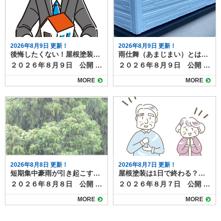
2026年8月9日 更新！
2026年8月9日 更新！
後悔したくない！屋根塗装の業者選びでありがちな失敗例と対策
雨仕舞（あまじまい）とは？建物を雨水から守る重要な仕組み
２０２６年８月９日 公開 屋根塗装は高額な工事になることも多く、業者選びはとても重要です。 しかし、「しっかり調べたつもりだったのに…」「見積もりが安かったから決めたけど…」と、後悔してしまうケースも少なくありません。 今回は、屋根塗装の業者選びでよくある失敗例と、そうならないための対策についてご紹介します。 目次よくある失敗例①：金額だけで決めてしまったよくある失敗例②：実績や評判を確認しなかったよくある失敗例③：急かされ、よくわからないまま契約したよくある失敗例④：保証内容を確認していなかった納得の屋根塗装工事は、信頼できる業者選びから！ よくある失敗例①：金額だけで決めてしまった 「他社より10万円以上安かったから決めた」というように、費用だけで業者を選ぶと、必要な工程を省略されたり、品質の低い塗料が使われたりするケースがあります。 金額は大切な判断材料ですが、安さだけに飛びつくのはリスクも伴います。 ＜対策＞ 見積もりの内容を細かく確認し、価格だけでなく施工内容や保証、使用塗料などを比較しましょう。 2〜3社以上から相見積もりを取ることがおすすめです。 よくある失敗例②：実績や評判を確認しなかった 「近所で工事していると営業に来たから」「チラシを見たから」と、業者の実績や評判を調べずにとびついて契約してしまうと、後から「こんなはずじゃなかった」と感じることも。 施工後のトラブル対応が不十分だった、保証がなかったなどの声もよく聞かれます。 ＜対策＞ 施工事例や口コミ、Googleレビューなどを確認し、実績のある業者かどうかをチェックしましょう。ホームページやSNSでの発信も判断材料になります。近くで工事している業者の場合は、実際に施工した方に話をきくのも◎ よくある失敗例③：急かされ、よくわからないまま契約した 「今日契約すれば〇万円引きますよ！」というセールストークに流されたり、「とりあえず契約だけ！」「工事の日を押えるためにまずは契約を！」など、十分に検討できないまま契約してしまうケースもあります。 焦って決めてしまうと、確認が不十分になり、後悔につながる可能性が高まります。 ＜対策＞ 急かされても一度冷静になり、家族や第三者に相談する時間を確保しましょう。「その場で決めない」ことを意識すると失敗が防げます。 よくある失敗例④：保証内容を確認していなかった 施工後すぐに塗膜が剥がれたり、不具合が発生したときに「保証がなかった」「問い合わせても対応してくれない」といった問題が発覚することもあります。中には数年で施工店自体がなくなってしまっていることも。 耐久年数が１０年以上ある塗料の場合、お付き合いも長くなります。誠実な業者を選ぶのは、保証があるかどうかと並んで重要です。 ＜対策＞ 契約前に保証内容をしっかり確認し、口頭ではなく書面で取り交わしておくことが大切です。施工後のアフターフォロー体制も合わせて確認しましょう。 納得の屋根塗装工事は、信頼できる業者選びから！ 屋根塗装の失敗を防ぐためには、「価格」「実績」「口コミ」「保証内容」の4つをしっかりチェックすることがポイントです。 特に屋根塗装は見えにくい部分の工事となるため、信頼できる業者を選ぶことが何よりも大切です。地元で長年の実績がある専門業者であれば、地域の気候や建物の特徴を熟知しているため安心感もあります。 初めての屋根塗装でも、少しの注意と準備で失敗は防げます。焦らず、情報を集めて納得のいく業者選びを心がけましょう。 屋根塗装の事なら塗り達までお気軽にご相談ください！
２０２６年８月９日 公開 この記事では雨仕舞（あまじまい）について解説しています。 建物を長く快適に使うために欠かせないのが「雨仕舞（あまじまい）」です。普段の生活ではあまり耳にしない言葉ですが、屋根や外壁の性能を左右する重要な考え方です。 本記事では、雨仕舞の意味や役割、施工時のポイントをわかりやすく解説します。 目次雨仕舞の意味と役割雨仕舞が不十分だと起こる問題具体的な雨仕舞の例屋根の重なり水切り金物シーリング材笠木・役物まとめ 雨仕舞の意味と役割 雨仕舞とは、雨水を建物内部に浸入させないための工夫や仕組みを指します。 建築における防水対策の一種で、単純に「水を止める」のではなく、雨水を効率的に流し、逃がすことを目的としています。 たとえば、屋根の勾配や瓦の重なり、外壁のサッシ周りのシーリングなどはすべて雨仕舞の一部です。仮に外壁塗装で塗膜をきれいに仕上げても、雨仕舞が不十分だと雨漏りにつながってしまいます。 雨仕舞が不十分だと起こる問題 雨仕舞が適切でないと、雨漏りなどのリスクが増し、次のような不具合が発生しやすくなります。 屋根や外壁からの雨漏り 下地木材の腐食 断熱材や室内仕上げ材の劣化 カビやシミの発生 これらは建物の寿命を縮めるだけでなく、修繕費用も高額になるリスクがあります。 具体的な雨仕舞の例 雨仕舞は住宅の様々な場所で工夫を凝らして施工されており、それぞれが雨漏りを防ぐ役割を果たしています。 屋根の重なり 瓦やスレートを重ねて配置し、水を下方向に流すように葺かれています。 水切り金物 外壁の下端やサッシ下に取り付け、雨水を外へ逃がす。 シーリング材 窓枠や外壁材の隙間を埋め、雨水の侵入を防ぐぎます。 笠木・役物 ベランダや手すり上部に取り付け、上からの雨水を防御します。 まとめ 雨仕舞は、外壁塗装や屋根工事、防水工事と深く関わる重要な要素です。 単に「水を防ぐ」のではなく、「水を逃がす」設計が建物を長持ちさせる鍵になります。外壁塗装や屋根リフォームを検討する際は、仕上がりの美観だけでなく、雨仕舞の観点からも施工店に相談すると安心です。 外壁塗装や屋根塗装と一緒に雨仕舞のメンテナンスも可能です。塗り達までお気軽にご連絡下さい。
MORE
MORE
2026年8月8日 更新！
2026年8月7日 更新！
短期集中豪雨が引き起こす雨漏りリスクと劣化症状
屋根塗装は1日で終わる？工事期間と注意点
２０２６年８月８日 公開 近年、夏場を中心にゲリラ豪雨や短期集中豪雨が増加しています。突然の強い雨は、普段は問題のない屋根や外壁でも、雨漏りを引き起こすきっかけになることがあります。 ここでは、豪雨による雨漏りの仕組みと、事前にチェックすべき劣化症状、そして台風との違いや被害パターンについて解説します。 目次豪雨が雨漏りを悪化させる理由台風と豪雨の違いと被害パターン雨漏りを招く劣化症状屋根材のひび割れや欠け棟板金や金属部分の浮き外壁のクラック（ひび）シーリング（コーキング）の剥がれや硬化屋上やベランダ防水層の劣化豪雨後にチェックすべきサイン集中豪雨の季節が来る前にお家の点検を 豪雨が雨漏りを悪化させる理由 短時間に大量の雨が降ると、通常の排水機能では処理しきれず長時間同じ場所に水がとどまるため、屋根や外壁の隙間から水が侵入しやすくなります。 さらに、風を伴う豪雨では雨水が横から吹き込み、普段は濡れない箇所にまで到達することもあります。その結果、軽微なひび割れやコーキングの劣化が一気に雨漏りへと発展する可能性が高まります。 台風と豪雨の違いと被害パターン 台風は長時間にわたり強い風雨が続くため、屋根材の飛散や外壁材の破損など、構造的な被害が出やすい傾向があります。 一方、短期集中豪雨は局地的かつ短時間で大量の雨を降らせるため、排水不良や小さな隙間からの水の侵入が主な原因になります。 つまり、台風は「風＋雨」で大きな破損をもたらし、豪雨は「水量」によって既存の弱点を突くのが特徴です。 雨漏りを招く劣化症状 豪雨時に雨漏りが発生しやすいのは、以下のような劣化症状が見られます。ゲリラ豪雨や台風時期が到来する前に今一度確認しましょう。 屋根材のひび割れや欠け 瓦やスレートの割れ目から水が浸入し、下地を傷めます。 棟板金や金属部分の浮き 風雨の影響で金属部が浮き上がり、雨水が入り込む経路になります。 外壁のクラック（ひび） 0.3mm程度の細いひびでも、豪雨時には水が勢いよく侵入します。 シーリング（コーキング）の剥がれや硬化 窓枠や外壁のつなぎ目の防水材が劣化すると、隙間から水が入りやすくなります。 屋上やベランダ防水層の劣化 防水層のひびや剥がれは、豪雨で一気に雨漏りを悪化させます。 豪雨後にチェックすべきサイン 短期集中豪雨の後、以下のような症状が見られる場合は、すでに雨水が内部に侵入し雨漏りが進行している可能性があります。 天井や壁のシミ クロスや壁紙の浮き・剥がれ 室内のカビ臭 屋根裏の湿気や濡れ跡 雨漏りは勝手に直ることはありません。放置すると、木材の腐食や断熱材の劣化が進行し、お家の耐久性に影響が出たり、腐食部材の修理費が高額になったりと、お家にとって多くのデメリットとリスクがあります。 集中豪雨の季節が来る前にお家の点検を 短期集中豪雨は、わずかな劣化でも雨漏りを引き起こす危険性があります。台風のような大規模被害とは違い、小さな不具合を突く形で被害が広がるため、日頃の点検が欠かせません。屋根や外壁、シーリング、防水層の状態を定期的に確認し、早めの補修で豪雨被害を防ぎましょう。 塗り達では、雨漏り点検のほか、外壁や屋根の劣化診断・補修施工提案など随時承っています。 豪雨や台風の季節の前に一度お家の健康診断をしませんか？ご相談は下記よりお気軽にどうぞ
２０２６年８月７日 公開 屋根塗装の工事について、「作業は何日かかるのか」「1日で終わるのか」が気になる方も多いでしょう。 たしかに工事期間が短ければうれしいかもしれませんが、きちんと施工できていなければ意味がありませんよね。 結論から言うと、屋根塗装をしっかりと行う場合、1日で完了することはほとんどありません。ここでは、屋根塗装の一般的な工程と日数、1日で終わらせる場合の条件や注意点を解説します。 目次屋根塗装の一般的な工期足場組立高圧洗浄下地処理・補修下塗り中塗り・上塗り仕上げ・点検・足場解体1日で終わる場合の条件無理に1日で終わらせるリスク塗膜の耐久性低下仕上がりのムラ屋根塗装は正しい施工で高品質メンテナンスになります 屋根塗装の一般的な工期 屋根塗装は下地処理から仕上げまで複数工程があり、通常は５〜7日程度かかります。工程は以下の通りです。 足場組立 屋根塗装は高所作業のため、必ず足場を組みます。足場組みは半日～１日で完了します。 高圧洗浄 屋根表面の汚れやコケ、古い塗膜を水圧で洗い落とします。洗浄後はしっかり乾燥させる必要があり、この時点で1日かかります。 下地処理・補修 ひび割れ補修や板金部分のケレン作業など、塗装前の準備を行います。屋根の大きさや劣化の程度によって作業量が異なりますか、およそ半日～１日かけて行います。 下塗り 塗料の密着性を高めるための下塗りを行います。乾燥時間は数時間〜1日必要です。 中塗り・上塗り 色付けと耐久性を高めるため、同じ塗料を2回塗り重ねます。塗り重ねの間にも乾燥時間を取ります。中塗り・上塗りともにしっかり乾燥時間を設けるので、最低でも２日以上はかかります。 仕上げ・点検・足場解体 塗り残しやムラのチェック、清掃などを行って完了です。 1日で終わる場合の条件 前項で見てきたように、屋根塗装の一般的な工程をすべて踏むとすると、１日で作業が終わることはありません。 部分補修のみなど特殊な条件の塗装であれば、1日で作業が終わるケースもあります。 ただし、これらはあくまで例外であり、耐久性や美観を長く保ちたい場合には不向きです。 無理に1日で終わらせるリスク 屋根塗装を早く終わらせたい！と無理やり１日で終わらせると次のようなリスク・デメリットがあります。 塗膜の耐久性低下 乾燥時間を十分に取らないと塗料の性能が発揮できず、剥がれやすくなります。グレードの高い塗料であれば耐久年数は２０年にもなりますが、施工不良によってわずか数年ではがれてきてしまうというケースも。 仕上がりのムラ 急いで塗ることで塗りムラや厚み不足が起こりやすくなります。厚み不足は塗膜が均一でない証拠なので、部分的に早く劣化したり、美観性が損なわれたりする原因になります。 屋根塗装は正しい施工で高品質メンテナンスになります 屋根塗装は品質を守るために、基本的には数日かけて行うのが理想です。1日で終わらせることは可能な場合もありますが、その多くは部分塗装や応急処置に限られます。長持ちする塗装を求めるなら、日数に余裕を持ち、しっかりと工程を踏む業者を選びましょう。 塗り達では、各工程を写真におさめ、正しい施工を遵守しています。高品質な屋根塗装なら塗り達にお任せください！
MORE
MORE