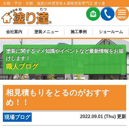
京都・宇治・京都、滋賀の外壁塗装＆屋根塗装専門店 塗り達
MENU
会社案内
塗装メニュー
施工事例
ショールーム
塗装に関するマメ知識やイベントなど最新情報をお届
けします！
職人ブログ
相見積もりをとるのがおすす
め！！
2022.09.01 (Thu) 更新
現場ブログ