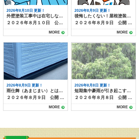
2026年8月10日 更新！
2026年8月9日 更新！
外壁塗装工事中は在宅しなくてもいい？ケースごとに解説
後悔したくない！屋根塗装の業者選びでありがちな失敗例と対策
２０２６年８月１０日 公開 外壁塗装工事を依頼するとき、多くの方が「工事中は在宅しなければならないのか？」と心配になるかもしれません。 実際には、必ずしも在宅する必要はなく、工事の内容や進め方によって変わります。 本記事では、在宅しなくてもいい場合と、在宅が求められるケースを分けて解説します。 目次工事中に在宅しなくていいケース外壁の塗装作業のみの日事前に打ち合わせが済んでいる場合信頼できる業者に依頼している場合工事中に在宅した方がいいケース工事初日や足場設置の日高圧洗浄の日色の最終確認や細かい仕上げ作業があるとき追加工事や想定外の劣化が見つかった場合外壁塗装工事中は基本的に在宅不要 工事中に在宅しなくていいケース 外壁塗装工事中は基本的に在宅していなくても作業が可能です。次のようなケースでは在宅の必要がありません。 外壁の塗装作業のみの日 職人が外回りで作業を行う場合、施主が立ち会う必要は基本的にありません。特に塗装や乾燥中は屋外で完結する作業のため、留守でも工事を進めることができます。塗装工事では基本的にご自宅の中に職人が入ることはありませんので、施錠の上お出かけいただいて大丈夫です。 事前に打ち合わせが済んでいる場合 色や仕様、工事の流れなどを事前に決めていれば、その後の細かい指示のための立ち合いは不要です。 業者がスケジュールに沿って作業を進めるため、家を空けても問題ありません。 信頼できる業者に依頼している場合 施工管理体制が整っている業者であれば、写真や日報で進捗を報告してもらえるので、在宅する必要はほとんどありません。進捗が気になる場合は、施工店の担当者に連絡を入れてもらうようにしましょう。 工事中に在宅した方がいいケース 外壁塗装工事中で、在宅した方がよい場合もあります。下記は代表的な例で、在宅した方がよい、または在宅の必要があるケースです。 工事初日や足場設置の日 資材や車両の配置を確認したり、養生について相談したりする必要がある場合は、在宅して立ち会う方が安心です。 高圧洗浄の日 窓やベランダ周りの養生確認が必要です。水が入らないようにするため、立ち会ってチェックするのが望ましいでしょう。もちろん施工店に任せて不在にすることも可能です・ 色の最終確認や細かい仕上げ作業があるとき 工事の完了検査は施工店に行いますが、お引渡しの際には、塗装色の確認や仕上がりの確認のため立ち合いを求められるケースが多いでしょう。 追加工事や想定外の劣化が見つかった場合 外壁の下地や屋根に予想外の不具合があった場合、立ち会って確認し、その後の施工の打ち合わせをします。 外壁塗装工事中は基本的に在宅不要 外壁塗装工事は、基本的には在宅しなくても進められる工事です。 どうしても施工当日に伝えるべきことがある場合や、敷地内で物を移動する必要がある場合など、事前に打ち合わせだけでは不十分な場合には立ち合いをお願いすることがあります。事前に業者と施工スケジュールを共有し、「どの場面で在宅が必要か」を確認しておけば、無理なく工事を進められるでしょう。 塗り達では、施工管理担当者が工事の進捗等のご連絡をいたします。最終的な工事完了検査にはお立ち合いを願いしておりますが、基本的にご不在でもすすめられますので、ご安心ください。
２０２６年８月９日 公開 屋根塗装は高額な工事になることも多く、業者選びはとても重要です。 しかし、「しっかり調べたつもりだったのに…」「見積もりが安かったから決めたけど…」と、後悔してしまうケースも少なくありません。 今回は、屋根塗装の業者選びでよくある失敗例と、そうならないための対策についてご紹介します。 目次よくある失敗例①：金額だけで決めてしまったよくある失敗例②：実績や評判を確認しなかったよくある失敗例③：急かされ、よくわからないまま契約したよくある失敗例④：保証内容を確認していなかった納得の屋根塗装工事は、信頼できる業者選びから！ よくある失敗例①：金額だけで決めてしまった 「他社より10万円以上安かったから決めた」というように、費用だけで業者を選ぶと、必要な工程を省略されたり、品質の低い塗料が使われたりするケースがあります。 金額は大切な判断材料ですが、安さだけに飛びつくのはリスクも伴います。 ＜対策＞ 見積もりの内容を細かく確認し、価格だけでなく施工内容や保証、使用塗料などを比較しましょう。 2〜3社以上から相見積もりを取ることがおすすめです。 よくある失敗例②：実績や評判を確認しなかった 「近所で工事していると営業に来たから」「チラシを見たから」と、業者の実績や評判を調べずにとびついて契約してしまうと、後から「こんなはずじゃなかった」と感じることも。 施工後のトラブル対応が不十分だった、保証がなかったなどの声もよく聞かれます。 ＜対策＞ 施工事例や口コミ、Googleレビューなどを確認し、実績のある業者かどうかをチェックしましょう。ホームページやSNSでの発信も判断材料になります。近くで工事している業者の場合は、実際に施工した方に話をきくのも◎ よくある失敗例③：急かされ、よくわからないまま契約した 「今日契約すれば〇万円引きますよ！」というセールストークに流されたり、「とりあえず契約だけ！」「工事の日を押えるためにまずは契約を！」など、十分に検討できないまま契約してしまうケースもあります。 焦って決めてしまうと、確認が不十分になり、後悔につながる可能性が高まります。 ＜対策＞ 急かされても一度冷静になり、家族や第三者に相談する時間を確保しましょう。「その場で決めない」ことを意識すると失敗が防げます。 よくある失敗例④：保証内容を確認していなかった 施工後すぐに塗膜が剥がれたり、不具合が発生したときに「保証がなかった」「問い合わせても対応してくれない」といった問題が発覚することもあります。中には数年で施工店自体がなくなってしまっていることも。 耐久年数が１０年以上ある塗料の場合、お付き合いも長くなります。誠実な業者を選ぶのは、保証があるかどうかと並んで重要です。 ＜対策＞ 契約前に保証内容をしっかり確認し、口頭ではなく書面で取り交わしておくことが大切です。施工後のアフターフォロー体制も合わせて確認しましょう。 納得の屋根塗装工事は、信頼できる業者選びから！ 屋根塗装の失敗を防ぐためには、「価格」「実績」「口コミ」「保証内容」の4つをしっかりチェックすることがポイントです。 特に屋根塗装は見えにくい部分の工事となるため、信頼できる業者を選ぶことが何よりも大切です。地元で長年の実績がある専門業者であれば、地域の気候や建物の特徴を熟知しているため安心感もあります。 初めての屋根塗装でも、少しの注意と準備で失敗は防げます。焦らず、情報を集めて納得のいく業者選びを心がけましょう。 屋根塗装の事なら塗り達までお気軽にご相談ください！
MORE
MORE
2026年8月9日 更新！
2026年8月8日 更新！
雨仕舞（あまじまい）とは？建物を雨水から守る重要な仕組み
短期集中豪雨が引き起こす雨漏りリスクと劣化症状
２０２６年８月９日 公開 この記事では雨仕舞（あまじまい）について解説しています。 建物を長く快適に使うために欠かせないのが「雨仕舞（あまじまい）」です。普段の生活ではあまり耳にしない言葉ですが、屋根や外壁の性能を左右する重要な考え方です。 本記事では、雨仕舞の意味や役割、施工時のポイントをわかりやすく解説します。 目次雨仕舞の意味と役割雨仕舞が不十分だと起こる問題具体的な雨仕舞の例屋根の重なり水切り金物シーリング材笠木・役物まとめ 雨仕舞の意味と役割 雨仕舞とは、雨水を建物内部に浸入させないための工夫や仕組みを指します。 建築における防水対策の一種で、単純に「水を止める」のではなく、雨水を効率的に流し、逃がすことを目的としています。 たとえば、屋根の勾配や瓦の重なり、外壁のサッシ周りのシーリングなどはすべて雨仕舞の一部です。仮に外壁塗装で塗膜をきれいに仕上げても、雨仕舞が不十分だと雨漏りにつながってしまいます。 雨仕舞が不十分だと起こる問題 雨仕舞が適切でないと、雨漏りなどのリスクが増し、次のような不具合が発生しやすくなります。 屋根や外壁からの雨漏り 下地木材の腐食 断熱材や室内仕上げ材の劣化 カビやシミの発生 これらは建物の寿命を縮めるだけでなく、修繕費用も高額になるリスクがあります。 具体的な雨仕舞の例 雨仕舞は住宅の様々な場所で工夫を凝らして施工されており、それぞれが雨漏りを防ぐ役割を果たしています。 屋根の重なり 瓦やスレートを重ねて配置し、水を下方向に流すように葺かれています。 水切り金物 外壁の下端やサッシ下に取り付け、雨水を外へ逃がす。 シーリング材 窓枠や外壁材の隙間を埋め、雨水の侵入を防ぐぎます。 笠木・役物 ベランダや手すり上部に取り付け、上からの雨水を防御します。 まとめ 雨仕舞は、外壁塗装や屋根工事、防水工事と深く関わる重要な要素です。 単に「水を防ぐ」のではなく、「水を逃がす」設計が建物を長持ちさせる鍵になります。外壁塗装や屋根リフォームを検討する際は、仕上がりの美観だけでなく、雨仕舞の観点からも施工店に相談すると安心です。 外壁塗装や屋根塗装と一緒に雨仕舞のメンテナンスも可能です。塗り達までお気軽にご連絡下さい。
２０２６年８月８日 公開 近年、夏場を中心にゲリラ豪雨や短期集中豪雨が増加しています。突然の強い雨は、普段は問題のない屋根や外壁でも、雨漏りを引き起こすきっかけになることがあります。 ここでは、豪雨による雨漏りの仕組みと、事前にチェックすべき劣化症状、そして台風との違いや被害パターンについて解説します。 目次豪雨が雨漏りを悪化させる理由台風と豪雨の違いと被害パターン雨漏りを招く劣化症状屋根材のひび割れや欠け棟板金や金属部分の浮き外壁のクラック（ひび）シーリング（コーキング）の剥がれや硬化屋上やベランダ防水層の劣化豪雨後にチェックすべきサイン集中豪雨の季節が来る前にお家の点検を 豪雨が雨漏りを悪化させる理由 短時間に大量の雨が降ると、通常の排水機能では処理しきれず長時間同じ場所に水がとどまるため、屋根や外壁の隙間から水が侵入しやすくなります。 さらに、風を伴う豪雨では雨水が横から吹き込み、普段は濡れない箇所にまで到達することもあります。その結果、軽微なひび割れやコーキングの劣化が一気に雨漏りへと発展する可能性が高まります。 台風と豪雨の違いと被害パターン 台風は長時間にわたり強い風雨が続くため、屋根材の飛散や外壁材の破損など、構造的な被害が出やすい傾向があります。 一方、短期集中豪雨は局地的かつ短時間で大量の雨を降らせるため、排水不良や小さな隙間からの水の侵入が主な原因になります。 つまり、台風は「風＋雨」で大きな破損をもたらし、豪雨は「水量」によって既存の弱点を突くのが特徴です。 雨漏りを招く劣化症状 豪雨時に雨漏りが発生しやすいのは、以下のような劣化症状が見られます。ゲリラ豪雨や台風時期が到来する前に今一度確認しましょう。 屋根材のひび割れや欠け 瓦やスレートの割れ目から水が浸入し、下地を傷めます。 棟板金や金属部分の浮き 風雨の影響で金属部が浮き上がり、雨水が入り込む経路になります。 外壁のクラック（ひび） 0.3mm程度の細いひびでも、豪雨時には水が勢いよく侵入します。 シーリング（コーキング）の剥がれや硬化 窓枠や外壁のつなぎ目の防水材が劣化すると、隙間から水が入りやすくなります。 屋上やベランダ防水層の劣化 防水層のひびや剥がれは、豪雨で一気に雨漏りを悪化させます。 豪雨後にチェックすべきサイン 短期集中豪雨の後、以下のような症状が見られる場合は、すでに雨水が内部に侵入し雨漏りが進行している可能性があります。 天井や壁のシミ クロスや壁紙の浮き・剥がれ 室内のカビ臭 屋根裏の湿気や濡れ跡 雨漏りは勝手に直ることはありません。放置すると、木材の腐食や断熱材の劣化が進行し、お家の耐久性に影響が出たり、腐食部材の修理費が高額になったりと、お家にとって多くのデメリットとリスクがあります。 集中豪雨の季節が来る前にお家の点検を 短期集中豪雨は、わずかな劣化でも雨漏りを引き起こす危険性があります。台風のような大規模被害とは違い、小さな不具合を突く形で被害が広がるため、日頃の点検が欠かせません。屋根や外壁、シーリング、防水層の状態を定期的に確認し、早めの補修で豪雨被害を防ぎましょう。 塗り達では、雨漏り点検のほか、外壁や屋根の劣化診断・補修施工提案など随時承っています。 豪雨や台風の季節の前に一度お家の健康診断をしませんか？ご相談は下記よりお気軽にどうぞ
MORE
MORE