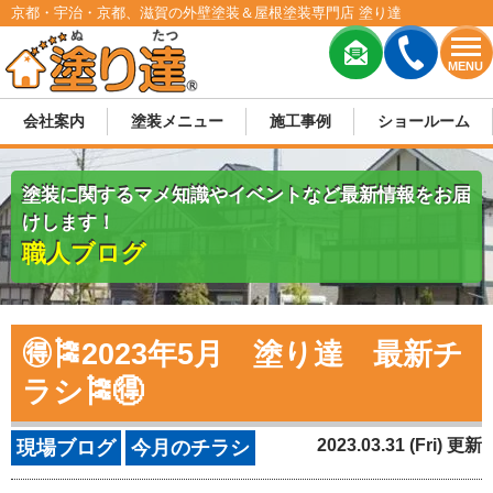
京都・宇治・京都、滋賀の外壁塗装＆屋根塗装専門店 塗り達
MENU
会社案内
塗装メニュー
施工事例
ショールーム
塗装に関するマメ知識やイベントなど最新情報をお届
けします！
職人ブログ
🉐🎏2023年5月 塗り達 最新チ
ラシ🎏🉐
2023.03.31 (Fri) 更新
現場ブログ
今月のチラシ