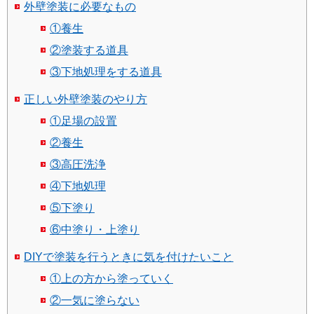
外壁塗装に必要なもの
①養生
②塗装する道具
③下地処理をする道具
正しい外壁塗装のやり方
①足場の設置
②養生
③高圧洗浄
④下地処理
⑤下塗り
⑥中塗り・上塗り
DIYで塗装を行うときに気を付けたいこと
①上の方から塗っていく
②一気に塗らない