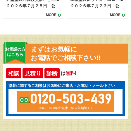
２０２６年７月２５日 公開 外壁塗装は高額な費用がかかる工事です。そのため、見積もりを受け取った際に「高っ！もう少し安くならないかな・・・」と考える方は多いのではないでしょうか。 外壁塗装工事は、値段交渉が可能な場合があります。 しかし、とにかく安く！とむやみに費用を削ると、品質や耐久性が下がる恐れがあり注意が必要です。 本記事では、外壁塗装工事の費用の中で交渉できるポイントと、削らないほうが良い項目を解説します。 目次外壁塗装工事の値段交渉が可能なポイント工事のタイミング塗料グレードの見直し付帯部の施工範囲削らないほうが良い項目下地処理費用塗装回数職人の人件費を削る交渉足場代外壁塗装工事の費用交渉時の注意点 外壁塗装工事の値段交渉が可能なポイント 外壁塗装の見積もりには、材料費・人件費・足場代・諸経費などが含まれます。これらの内訳の中で交渉しやすいのは以下の部分です。 工事のタイミング 繁忙期を避けて工事を依頼すると、割引が適用される場合があります。施工店としてもスケジュールの空きを埋められるため柔軟に対応できます。施工店のチラシやキャンペーンをチェックしましょう。 塗料グレードの見直し 塗料は耐久年数によってグレードに分けられ、一般的に性能がよい塗料ほど価格も高くなります。 外壁塗装の見積では、何パターンかグレードの違う塗料を使った見積を作成できます。耐久性が15年以上の高級塗料と8～10年程度の中級グレードの塗料では見積金額を大きく変わります。耐久年数に納得できればグレードを落とすことで工事費用を抑えられます。 中には高性能で安さをうたった塗料もありますが、自社開発の塗料など、耐久性にエビデンスがない場合もあります。安いから！という理由で飛びつくのは避けたほうが安全です。 付帯部の施工範囲 雨戸や軒天など、今回は傷みが少ない箇所を見送り、必要になったタイミングで別途施工する方法もあります。塗装工事は塗装した分だけ費用がかかるため、早急に必要な部分だけの塗装にとどめる方法を検討するのも１つの方法です。 削らないほうが良い項目 次の項目については値下げによって品質が下がるリスクが高いため、削らないことをおすすめします。 下地処理費用 高圧洗浄やひび割れ補修などの工程を省くと、塗膜の密着が悪くなり、早期の剥がれやひび割れにつながります。必要な工程なので、個々をなくしていいから安くして！という交渉は避けましょう。 塗装回数 外壁塗装は通常、下塗り・中塗り・上塗りの3回塗りが基本です。その分人件費や塗料代かかるため、３回も必要ない！と回数を減らしてほしいという交渉があります。しかし塗装の回数を減らすと耐久性が著しく低下し、メンテナンス工事の意味がなくなってしまうため、回数を減らして費用を抑える方法はおすすめできません。 職人の人件費を削る交渉 人件費を大幅に下げると、経験の浅い職人や短工期施工になり、仕上がり品質に影響します。 足場代 外壁塗装工事は高所作業が必要になるため、足場の設置は必須です。しかし戸建では足場を組むだけでおよそ20万円くらいの費用がかかるため、「足場なしで工事して！」「はしごでできない？」という交渉をされるケースがあります。 足場を組む意味は、高所でも安全に作業をするためであり、作業効率をよくすることで仕上がりを美しくする意味もあります。必須の足場をなくすと、何かあったときに工事自体が止まってしまったり、仕上がりに影響があることもあるのでお勧めしません、 外壁塗装工事の費用交渉時の注意点 値段交渉では、単純な値下げ要求ではなく「この条件で工事内容を調整できるか」という相談の形が望ましいです。施工店も利益を確保しながら品質を保つ方法を提案しやすくなります。複数社の見積もりを比較し、相場を把握した上で交渉すると、よりスムーズに進みます。 塗装工事は形のある完成品ではなく、向こう１０年くらいの耐久年数に対してお金を払います。むやみに安さだけを求めると耐久年数や品質に影響があることを知り、上手に交渉をしましょう。 塗り達ではシーズンごとにキャンペーンを実施しています。ぜひホームページでお得な情報をキャッチしてください、見積や施工提案は随時受け付けています。お気軽にご相談ください！！
２０２６年７月２３日 公開 屋根塗装は住まいを長持ちさせるために欠かせない工事です。 しかし工事にはまとまった費用が必要になるため、「いますぐ資金が用意できない」「リフォームローンを使いたい」と考える方も少なくありません。結論からいえば、屋根塗装でもリフォームローンの利用は可能です。借入時にはいくつかの注意点があり事前に知っておくと安心できます。 この記事では、屋根塗装にリフォームローンを活用できる理由や、ローン選びのポイント、契約時に確認すべき注意点について解説します。 目次屋根塗装にリフォームローンが使える理由屋根塗装でリフォームローンを利用する際の注意点1. 金利と返済期間を事前に確認する2. 工事内容がローンの対象になるかを確認する3. 業者がローン対応しているかも要チェック4. 審査には事前準備が必要屋根塗装にリフォームローンは有効な選択肢。計画的な利用が安心のカギ 屋根塗装にリフォームローンが使える理由 リフォームローンとは、自宅の改修・修繕・増築などに使える専用のローンです。屋根塗装は「住宅の維持に必要なメンテナンス」として位置づけられているため、金融機関のほとんどがリフォームローンの対象工事に含めています。 以下のようなケースでは、リフォームローンが有効です。 築10～15年で塗り替えが必要になったが、手元資金に余裕がない 雨漏りが不安なため、早めに塗装しておきたい 足場を組むので、屋根と外壁をまとめて塗装したい 劣化が進んでおり、放置すれば工事費が高くなる恐れがある 資金がないからと工事を先延ばしにして状態が悪化するよりも、ローンを使って早期対応するほうがトータルコストを抑えられるケースも多いため、リフォームローンを使うことは、資金計画のひとつとして有効な手段といえるでしょう。 屋根塗装でリフォームローンを利用する際の注意点 屋根塗装にリフォームローンを使う際は、いくつかの注意点もあります。 以下のポイントを押さえておきましょう。 1. 金利と返済期間を事前に確認する リフォームローンには「無担保型（保証人・担保不要）」「有担保型（住宅を担保にする）」の2種類があります。無担保型は手軽ですが金利がやや高めで返済期間も短めです。 一方、有担保型は低金利で長期返済が可能ですが、審査には時間がかかるため、急ぎ工事が必要な場合には不向きなケースがあります。 ご自身の資金状況や必要な工事スケジュールに応じて選ぶことが大切です。 2. 工事内容がローンの対象になるかを確認する 金融機関によっては、塗装工事のうち「美観目的の部分」は対象外とされる場合があります。屋根の遮熱塗装やデザイン性重視の塗料などを希望する場合は、契約前に工事内容と見積書を提出して、ローン対象範囲を確認しておきましょう。 3. 業者がローン対応しているかも要チェック 一部の塗装業者では、提携ローンや信販会社を通じた分割払いサービスを提供していることがあります。金融機関の審査よりも柔軟で、金利や手数料も比較的わかりやすいのが特徴です。 金利が高めに設定されている場合もあるため、複数のローンと比較して総支払額をチェックしておくと安心です。 4. 審査には事前準備が必要 リフォームローンには借入のための審査があり、本人確認書類・収入証明・工事見積書などが必要です。また、申し込みから融資実行までに1週間〜3週間程度かかることが多く、「急ぎで塗装が必要」な場合はスケジュールに余裕を持つことが大切です。 屋根塗装にリフォームローンは有効な選択肢。計画的な利用が安心のカギ 屋根塗装は住宅を守るための重要なメンテナンスであり、資金の準備が難しい場合はリフォームローンの利用が有用になるケースもあります。。資金の不安から必要な工事を先延ばしにすると、雨漏りなどの被害につながり、結果的に修繕費がかさんでしまうこともありますので、適切なタイミングで工事を行うことが重要です。 リフォームローンをうまく活用すれば、タイミングを逃さず屋根塗装を行うことができ、結果的に賢い判断になるケースがあります。 塗り達では、提携ローンのご紹介が可能です。資金計画に不安がある場合は、工事前にご相談ください。
MORE
MORE
まずはお気軽に
お電話の方
はこちら
お電話でご相談下さい!!
相談
見積り
診断
は
無料
!
塗装に関するご相談はお気軽にご来店・お電話・メール下さい
0120-503-439
9:00～18:00年中無休（年末年始除く）