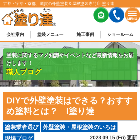
京都・宇治・京都、滋賀の外壁塗装＆屋根塗装専門店 塗り達
MENU
会社案内
塗装メニュー
施工事例
ショールーム
塗装に関するマメ知識やイベントなど最新情報をお届
けします！
職人ブログ
DIYで外壁塗装はできる？おすす
め塗料とは？ l塗り達
塗装業者選び
外壁塗装・屋根塗装のいろは
2023.09.15 (Fri) 更新
現場ブログ