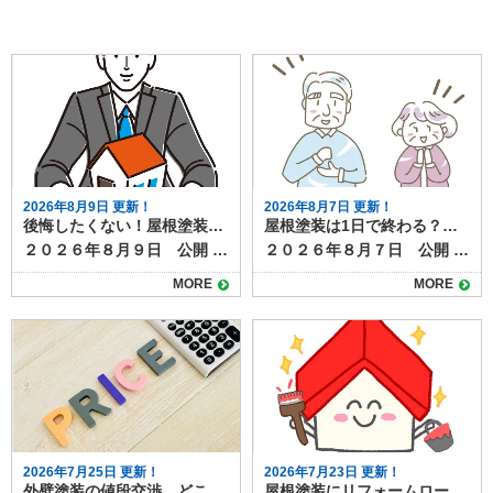
2026年8月9日 更新！
2026年8月7日 更新！
後悔したくない！屋根塗装の業者選びでありがちな失敗例と対策
屋根塗装は1日で終わる？工事期間と注意点
２０２６年８月９日 公開 屋根塗装は高額な工事になることも多く、業者選びはとても重要です。 しかし、「しっかり調べたつもりだったのに…」「見積もりが安かったから決めたけど…」と、後悔してしまうケースも少なくありません。 今回は、屋根塗装の業者選びでよくある失敗例と、そうならないための対策についてご紹介します。 目次よくある失敗例①：金額だけで決めてしまったよくある失敗例②：実績や評判を確認しなかったよくある失敗例③：急かされ、よくわからないまま契約したよくある失敗例④：保証内容を確認していなかった納得の屋根塗装工事は、信頼できる業者選びから！ よくある失敗例①：金額だけで決めてしまった 「他社より10万円以上安かったから決めた」というように、費用だけで業者を選ぶと、必要な工程を省略されたり、品質の低い塗料が使われたりするケースがあります。 金額は大切な判断材料ですが、安さだけに飛びつくのはリスクも伴います。 ＜対策＞ 見積もりの内容を細かく確認し、価格だけでなく施工内容や保証、使用塗料などを比較しましょう。 2〜3社以上から相見積もりを取ることがおすすめです。 よくある失敗例②：実績や評判を確認しなかった 「近所で工事していると営業に来たから」「チラシを見たから」と、業者の実績や評判を調べずにとびついて契約してしまうと、後から「こんなはずじゃなかった」と感じることも。 施工後のトラブル対応が不十分だった、保証がなかったなどの声もよく聞かれます。 ＜対策＞ 施工事例や口コミ、Googleレビューなどを確認し、実績のある業者かどうかをチェックしましょう。ホームページやSNSでの発信も判断材料になります。近くで工事している業者の場合は、実際に施工した方に話をきくのも◎ よくある失敗例③：急かされ、よくわからないまま契約した 「今日契約すれば〇万円引きますよ！」というセールストークに流されたり、「とりあえず契約だけ！」「工事の日を押えるためにまずは契約を！」など、十分に検討できないまま契約してしまうケースもあります。 焦って決めてしまうと、確認が不十分になり、後悔につながる可能性が高まります。 ＜対策＞ 急かされても一度冷静になり、家族や第三者に相談する時間を確保しましょう。「その場で決めない」ことを意識すると失敗が防げます。 よくある失敗例④：保証内容を確認していなかった 施工後すぐに塗膜が剥がれたり、不具合が発生したときに「保証がなかった」「問い合わせても対応してくれない」といった問題が発覚することもあります。中には数年で施工店自体がなくなってしまっていることも。 耐久年数が１０年以上ある塗料の場合、お付き合いも長くなります。誠実な業者を選ぶのは、保証があるかどうかと並んで重要です。 ＜対策＞ 契約前に保証内容をしっかり確認し、口頭ではなく書面で取り交わしておくことが大切です。施工後のアフターフォロー体制も合わせて確認しましょう。 納得の屋根塗装工事は、信頼できる業者選びから！ 屋根塗装の失敗を防ぐためには、「価格」「実績」「口コミ」「保証内容」の4つをしっかりチェックすることがポイントです。 特に屋根塗装は見えにくい部分の工事となるため、信頼できる業者を選ぶことが何よりも大切です。地元で長年の実績がある専門業者であれば、地域の気候や建物の特徴を熟知しているため安心感もあります。 初めての屋根塗装でも、少しの注意と準備で失敗は防げます。焦らず、情報を集めて納得のいく業者選びを心がけましょう。 屋根塗装の事なら塗り達までお気軽にご相談ください！
２０２６年８月７日 公開 屋根塗装の工事について、「作業は何日かかるのか」「1日で終わるのか」が気になる方も多いでしょう。 たしかに工事期間が短ければうれしいかもしれませんが、きちんと施工できていなければ意味がありませんよね。 結論から言うと、屋根塗装をしっかりと行う場合、1日で完了することはほとんどありません。ここでは、屋根塗装の一般的な工程と日数、1日で終わらせる場合の条件や注意点を解説します。 目次屋根塗装の一般的な工期足場組立高圧洗浄下地処理・補修下塗り中塗り・上塗り仕上げ・点検・足場解体1日で終わる場合の条件無理に1日で終わらせるリスク塗膜の耐久性低下仕上がりのムラ屋根塗装は正しい施工で高品質メンテナンスになります 屋根塗装の一般的な工期 屋根塗装は下地処理から仕上げまで複数工程があり、通常は５〜7日程度かかります。工程は以下の通りです。 足場組立 屋根塗装は高所作業のため、必ず足場を組みます。足場組みは半日～１日で完了します。 高圧洗浄 屋根表面の汚れやコケ、古い塗膜を水圧で洗い落とします。洗浄後はしっかり乾燥させる必要があり、この時点で1日かかります。 下地処理・補修 ひび割れ補修や板金部分のケレン作業など、塗装前の準備を行います。屋根の大きさや劣化の程度によって作業量が異なりますか、およそ半日～１日かけて行います。 下塗り 塗料の密着性を高めるための下塗りを行います。乾燥時間は数時間〜1日必要です。 中塗り・上塗り 色付けと耐久性を高めるため、同じ塗料を2回塗り重ねます。塗り重ねの間にも乾燥時間を取ります。中塗り・上塗りともにしっかり乾燥時間を設けるので、最低でも２日以上はかかります。 仕上げ・点検・足場解体 塗り残しやムラのチェック、清掃などを行って完了です。 1日で終わる場合の条件 前項で見てきたように、屋根塗装の一般的な工程をすべて踏むとすると、１日で作業が終わることはありません。 部分補修のみなど特殊な条件の塗装であれば、1日で作業が終わるケースもあります。 ただし、これらはあくまで例外であり、耐久性や美観を長く保ちたい場合には不向きです。 無理に1日で終わらせるリスク 屋根塗装を早く終わらせたい！と無理やり１日で終わらせると次のようなリスク・デメリットがあります。 塗膜の耐久性低下 乾燥時間を十分に取らないと塗料の性能が発揮できず、剥がれやすくなります。グレードの高い塗料であれば耐久年数は２０年にもなりますが、施工不良によってわずか数年ではがれてきてしまうというケースも。 仕上がりのムラ 急いで塗ることで塗りムラや厚み不足が起こりやすくなります。厚み不足は塗膜が均一でない証拠なので、部分的に早く劣化したり、美観性が損なわれたりする原因になります。 屋根塗装は正しい施工で高品質メンテナンスになります 屋根塗装は品質を守るために、基本的には数日かけて行うのが理想です。1日で終わらせることは可能な場合もありますが、その多くは部分塗装や応急処置に限られます。長持ちする塗装を求めるなら、日数に余裕を持ち、しっかりと工程を踏む業者を選びましょう。 塗り達では、各工程を写真におさめ、正しい施工を遵守しています。高品質な屋根塗装なら塗り達にお任せください！
MORE
MORE
2026年7月25日 更新！
2026年7月23日 更新！
外壁塗装の値段交渉、どこまでできる？交渉ポイントと削れない項目とは？
屋根塗装にリフォームローンは使える？資金面で後悔しないための注意点とは