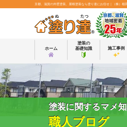
京都、滋賀の外壁塗装、屋根塗装なら塗り達にお任せ｜（株）植
塗装の
施工事例
ホーム
基礎知識
塗装に関するマメ知
職人ブログ