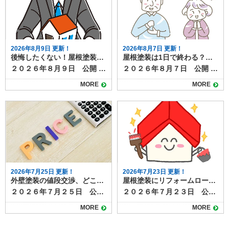
2026年8月9日 更新！
2026年8月7日 更新！
後悔したくない！屋根塗装の業者選びでありがちな失敗例と対策
屋根塗装は1日で終わる？工事期間と注意点
２０２６年８月９日 公開 屋根塗装は高額な工事になることも多く、業者選びはとても重要です。 しかし、「しっかり調べたつもりだったのに…」「見積もりが安かったから決めたけど…」と、後悔してしまうケースも少なくありません。 今回は、屋根塗装の業者選びでよくある失敗例と、そうならないための対策についてご紹介します。 目次よくある失敗例①：金額だけで決めてしまったよくある失敗例②：実績や評判を確認しなかったよくある失敗例③：急かされ、よくわからないまま契約したよくある失敗例④：保証内容を確認していなかった納得の屋根塗装工事は、信頼できる業者選びから！ よくある失敗例①：金額だけで決めてしまった 「他社より10万円以上安かったから決めた」というように、費用だけで業者を選ぶと、必要な工程を省略されたり、品質の低い塗料が使われたりするケースがあります。 金額は大切な判断材料ですが、安さだけに飛びつくのはリスクも伴います。 ＜対策＞ 見積もりの内容を細かく確認し、価格だけでなく施工内容や保証、使用塗料などを比較しましょう。 2〜3社以上から相見積もりを取ることがおすすめです。 よくある失敗例②：実績や評判を確認しなかった 「近所で工事していると営業に来たから」「チラシを見たから」と、業者の実績や評判を調べずにとびついて契約してしまうと、後から「こんなはずじゃなかった」と感じることも。 施工後のトラブル対応が不十分だった、保証がなかったなどの声もよく聞かれます。 ＜対策＞ 施工事例や口コミ、Googleレビューなどを確認し、実績のある業者かどうかをチェックしましょう。ホームページやSNSでの発信も判断材料になります。近くで工事している業者の場合は、実際に施工した方に話をきくのも◎ よくある失敗例③：急かされ、よくわからないまま契約した 「今日契約すれば〇万円引きますよ！」というセールストークに流されたり、「とりあえず契約だけ！」「工事の日を押えるためにまずは契約を！」など、十分に検討できないまま契約してしまうケースもあります。 焦って決めてしまうと、確認が不十分になり、後悔につながる可能性が高まります。 ＜対策＞ 急かされても一度冷静になり、家族や第三者に相談する時間を確保しましょう。「その場で決めない」ことを意識すると失敗が防げます。 よくある失敗例④：保証内容を確認していなかった 施工後すぐに塗膜が剥がれたり、不具合が発生したときに「保証がなかった」「問い合わせても対応してくれない」といった問題が発覚することもあります。中には数年で施工店自体がなくなってしまっていることも。 耐久年数が１０年以上ある塗料の場合、お付き合いも長くなります。誠実な業者を選ぶのは、保証があるかどうかと並んで重要です。 ＜対策＞ 契約前に保証内容をしっかり確認し、口頭ではなく書面で取り交わしておくことが大切です。施工後のアフターフォロー体制も合わせて確認しましょう。 納得の屋根塗装工事は、信頼できる業者選びから！ 屋根塗装の失敗を防ぐためには、「価格」「実績」「口コミ」「保証内容」の4つをしっかりチェックすることがポイントです。 特に屋根塗装は見えにくい部分の工事となるため、信頼できる業者を選ぶことが何よりも大切です。地元で長年の実績がある専門業者であれば、地域の気候や建物の特徴を熟知しているため安心感もあります。 初めての屋根塗装でも、少しの注意と準備で失敗は防げます。焦らず、情報を集めて納得のいく業者選びを心がけましょう。 屋根塗装の事なら塗り達までお気軽にご相談ください！
２０２６年８月７日 公開 屋根塗装の工事について、「作業は何日かかるのか」「1日で終わるのか」が気になる方も多いでしょう。 たしかに工事期間が短ければうれしいかもしれませんが、きちんと施工できていなければ意味がありませんよね。 結論から言うと、屋根塗装をしっかりと行う場合、1日で完了することはほとんどありません。ここでは、屋根塗装の一般的な工程と日数、1日で終わらせる場合の条件や注意点を解説します。 目次屋根塗装の一般的な工期足場組立高圧洗浄下地処理・補修下塗り中塗り・上塗り仕上げ・点検・足場解体1日で終わる場合の条件無理に1日で終わらせるリスク塗膜の耐久性低下仕上がりのムラ屋根塗装は正しい施工で高品質メンテナンスになります 屋根塗装の一般的な工期 屋根塗装は下地処理から仕上げまで複数工程があり、通常は５〜7日程度かかります。工程は以下の通りです。 足場組立 屋根塗装は高所作業のため、必ず足場を組みます。足場組みは半日～１日で完了します。 高圧洗浄 屋根表面の汚れやコケ、古い塗膜を水圧で洗い落とします。洗浄後はしっかり乾燥させる必要があり、この時点で1日かかります。 下地処理・補修 ひび割れ補修や板金部分のケレン作業など、塗装前の準備を行います。屋根の大きさや劣化の程度によって作業量が異なりますか、およそ半日～１日かけて行います。 下塗り 塗料の密着性を高めるための下塗りを行います。乾燥時間は数時間〜1日必要です。 中塗り・上塗り 色付けと耐久性を高めるため、同じ塗料を2回塗り重ねます。塗り重ねの間にも乾燥時間を取ります。中塗り・上塗りともにしっかり乾燥時間を設けるので、最低でも２日以上はかかります。 仕上げ・点検・足場解体 塗り残しやムラのチェック、清掃などを行って完了です。 1日で終わる場合の条件 前項で見てきたように、屋根塗装の一般的な工程をすべて踏むとすると、１日で作業が終わることはありません。 部分補修のみなど特殊な条件の塗装であれば、1日で作業が終わるケースもあります。 ただし、これらはあくまで例外であり、耐久性や美観を長く保ちたい場合には不向きです。 無理に1日で終わらせるリスク 屋根塗装を早く終わらせたい！と無理やり１日で終わらせると次のようなリスク・デメリットがあります。 塗膜の耐久性低下 乾燥時間を十分に取らないと塗料の性能が発揮できず、剥がれやすくなります。グレードの高い塗料であれば耐久年数は２０年にもなりますが、施工不良によってわずか数年ではがれてきてしまうというケースも。 仕上がりのムラ 急いで塗ることで塗りムラや厚み不足が起こりやすくなります。厚み不足は塗膜が均一でない証拠なので、部分的に早く劣化したり、美観性が損なわれたりする原因になります。 屋根塗装は正しい施工で高品質メンテナンスになります 屋根塗装は品質を守るために、基本的には数日かけて行うのが理想です。1日で終わらせることは可能な場合もありますが、その多くは部分塗装や応急処置に限られます。長持ちする塗装を求めるなら、日数に余裕を持ち、しっかりと工程を踏む業者を選びましょう。 塗り達では、各工程を写真におさめ、正しい施工を遵守しています。高品質な屋根塗装なら塗り達にお任せください！
MORE
MORE
2026年7月25日 更新！
2026年7月23日 更新！
外壁塗装の値段交渉、どこまでできる？交渉ポイントと削れない項目とは？
屋根塗装にリフォームローンは使える？資金面で後悔しないための注意点とは
２０２６年７月２５日 公開 外壁塗装は高額な費用がかかる工事です。そのため、見積もりを受け取った際に「高っ！もう少し安くならないかな・・・」と考える方は多いのではないでしょうか。 外壁塗装工事は、値段交渉が可能な場合があります。 しかし、とにかく安く！とむやみに費用を削ると、品質や耐久性が下がる恐れがあり注意が必要です。 本記事では、外壁塗装工事の費用の中で交渉できるポイントと、削らないほうが良い項目を解説します。 目次外壁塗装工事の値段交渉が可能なポイント工事のタイミング塗料グレードの見直し付帯部の施工範囲削らないほうが良い項目下地処理費用塗装回数職人の人件費を削る交渉足場代外壁塗装工事の費用交渉時の注意点 外壁塗装工事の値段交渉が可能なポイント 外壁塗装の見積もりには、材料費・人件費・足場代・諸経費などが含まれます。これらの内訳の中で交渉しやすいのは以下の部分です。 工事のタイミング 繁忙期を避けて工事を依頼すると、割引が適用される場合があります。施工店としてもスケジュールの空きを埋められるため柔軟に対応できます。施工店のチラシやキャンペーンをチェックしましょう。 塗料グレードの見直し 塗料は耐久年数によってグレードに分けられ、一般的に性能がよい塗料ほど価格も高くなります。 外壁塗装の見積では、何パターンかグレードの違う塗料を使った見積を作成できます。耐久性が15年以上の高級塗料と8～10年程度の中級グレードの塗料では見積金額を大きく変わります。耐久年数に納得できればグレードを落とすことで工事費用を抑えられます。 中には高性能で安さをうたった塗料もありますが、自社開発の塗料など、耐久性にエビデンスがない場合もあります。安いから！という理由で飛びつくのは避けたほうが安全です。 付帯部の施工範囲 雨戸や軒天など、今回は傷みが少ない箇所を見送り、必要になったタイミングで別途施工する方法もあります。塗装工事は塗装した分だけ費用がかかるため、早急に必要な部分だけの塗装にとどめる方法を検討するのも１つの方法です。 削らないほうが良い項目 次の項目については値下げによって品質が下がるリスクが高いため、削らないことをおすすめします。 下地処理費用 高圧洗浄やひび割れ補修などの工程を省くと、塗膜の密着が悪くなり、早期の剥がれやひび割れにつながります。必要な工程なので、個々をなくしていいから安くして！という交渉は避けましょう。 塗装回数 外壁塗装は通常、下塗り・中塗り・上塗りの3回塗りが基本です。その分人件費や塗料代かかるため、３回も必要ない！と回数を減らしてほしいという交渉があります。しかし塗装の回数を減らすと耐久性が著しく低下し、メンテナンス工事の意味がなくなってしまうため、回数を減らして費用を抑える方法はおすすめできません。 職人の人件費を削る交渉 人件費を大幅に下げると、経験の浅い職人や短工期施工になり、仕上がり品質に影響します。 足場代 外壁塗装工事は高所作業が必要になるため、足場の設置は必須です。しかし戸建では足場を組むだけでおよそ20万円くらいの費用がかかるため、「足場なしで工事して！」「はしごでできない？」という交渉をされるケースがあります。 足場を組む意味は、高所でも安全に作業をするためであり、作業効率をよくすることで仕上がりを美しくする意味もあります。必須の足場をなくすと、何かあったときに工事自体が止まってしまったり、仕上がりに影響があることもあるのでお勧めしません、 外壁塗装工事の費用交渉時の注意点 値段交渉では、単純な値下げ要求ではなく「この条件で工事内容を調整できるか」という相談の形が望ましいです。施工店も利益を確保しながら品質を保つ方法を提案しやすくなります。複数社の見積もりを比較し、相場を把握した上で交渉すると、よりスムーズに進みます。 塗装工事は形のある完成品ではなく、向こう１０年くらいの耐久年数に対してお金を払います。むやみに安さだけを求めると耐久年数や品質に影響があることを知り、上手に交渉をしましょう。 塗り達ではシーズンごとにキャンペーンを実施しています。ぜひホームページでお得な情報をキャッチしてください、見積や施工提案は随時受け付けています。お気軽にご相談ください！！
２０２６年７月２３日 公開 屋根塗装は住まいを長持ちさせるために欠かせない工事です。 しかし工事にはまとまった費用が必要になるため、「いますぐ資金が用意できない」「リフォームローンを使いたい」と考える方も少なくありません。結論からいえば、屋根塗装でもリフォームローンの利用は可能です。借入時にはいくつかの注意点があり事前に知っておくと安心できます。 この記事では、屋根塗装にリフォームローンを活用できる理由や、ローン選びのポイント、契約時に確認すべき注意点について解説します。 目次屋根塗装にリフォームローンが使える理由屋根塗装でリフォームローンを利用する際の注意点1. 金利と返済期間を事前に確認する2. 工事内容がローンの対象になるかを確認する3. 業者がローン対応しているかも要チェック4. 審査には事前準備が必要屋根塗装にリフォームローンは有効な選択肢。計画的な利用が安心のカギ 屋根塗装にリフォームローンが使える理由 リフォームローンとは、自宅の改修・修繕・増築などに使える専用のローンです。屋根塗装は「住宅の維持に必要なメンテナンス」として位置づけられているため、金融機関のほとんどがリフォームローンの対象工事に含めています。 以下のようなケースでは、リフォームローンが有効です。 築10～15年で塗り替えが必要になったが、手元資金に余裕がない 雨漏りが不安なため、早めに塗装しておきたい 足場を組むので、屋根と外壁をまとめて塗装したい 劣化が進んでおり、放置すれば工事費が高くなる恐れがある 資金がないからと工事を先延ばしにして状態が悪化するよりも、ローンを使って早期対応するほうがトータルコストを抑えられるケースも多いため、リフォームローンを使うことは、資金計画のひとつとして有効な手段といえるでしょう。 屋根塗装でリフォームローンを利用する際の注意点 屋根塗装にリフォームローンを使う際は、いくつかの注意点もあります。 以下のポイントを押さえておきましょう。 1. 金利と返済期間を事前に確認する リフォームローンには「無担保型（保証人・担保不要）」「有担保型（住宅を担保にする）」の2種類があります。無担保型は手軽ですが金利がやや高めで返済期間も短めです。 一方、有担保型は低金利で長期返済が可能ですが、審査には時間がかかるため、急ぎ工事が必要な場合には不向きなケースがあります。 ご自身の資金状況や必要な工事スケジュールに応じて選ぶことが大切です。 2. 工事内容がローンの対象になるかを確認する 金融機関によっては、塗装工事のうち「美観目的の部分」は対象外とされる場合があります。屋根の遮熱塗装やデザイン性重視の塗料などを希望する場合は、契約前に工事内容と見積書を提出して、ローン対象範囲を確認しておきましょう。 3. 業者がローン対応しているかも要チェック 一部の塗装業者では、提携ローンや信販会社を通じた分割払いサービスを提供していることがあります。金融機関の審査よりも柔軟で、金利や手数料も比較的わかりやすいのが特徴です。 金利が高めに設定されている場合もあるため、複数のローンと比較して総支払額をチェックしておくと安心です。 4. 審査には事前準備が必要 リフォームローンには借入のための審査があり、本人確認書類・収入証明・工事見積書などが必要です。また、申し込みから融資実行までに1週間〜3週間程度かかることが多く、「急ぎで塗装が必要」な場合はスケジュールに余裕を持つことが大切です。 屋根塗装にリフォームローンは有効な選択肢。計画的な利用が安心のカギ 屋根塗装は住宅を守るための重要なメンテナンスであり、資金の準備が難しい場合はリフォームローンの利用が有用になるケースもあります。。資金の不安から必要な工事を先延ばしにすると、雨漏りなどの被害につながり、結果的に修繕費がかさんでしまうこともありますので、適切なタイミングで工事を行うことが重要です。 リフォームローンをうまく活用すれば、タイミングを逃さず屋根塗装を行うことができ、結果的に賢い判断になるケースがあります。 塗り達では、提携ローンのご紹介が可能です。資金計画に不安がある場合は、工事前にご相談ください。
MORE
MORE