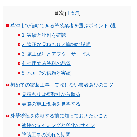
目次
[
非表示
]
草津市で信頼できる塗装業者を選ぶポイント5選
1. 実績と評判を確認
2. 適正な見積もりと詳細な説明
3. 施工保証とアフターサービス
4. 使用する塗料の品質
5. 地元での信頼と実績
初めての塗装工事！失敗しない業者選びのコツ
見積もりは複数社から取る
実際の施工現場を見学する
外壁塗装を依頼する前に知っておきたいこと
塗装のタイミングと劣化のサイン
塗装工事の流れと期間