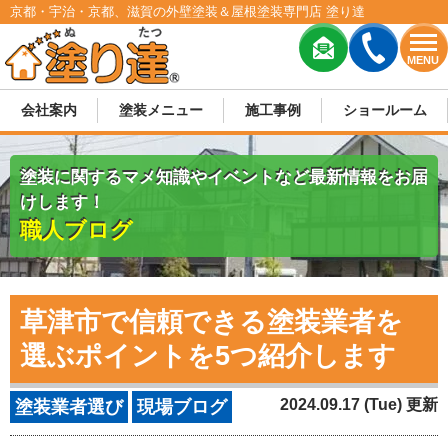
京都・宇治・京都、滋賀の外壁塗装＆屋根塗装専門店 塗り達
MENU
会社案内
塗装メニュー
施工事例
ショールーム
塗装に関するマメ知識やイベントなど最新情報をお届
けします！
職人ブログ
草津市で信頼できる塗装業者を
選ぶポイントを5つ紹介します
2024.09.17 (Tue) 更新
塗装業者選び
現場ブログ