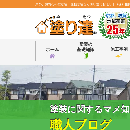
京都、滋賀の外壁塗装、屋根塗装なら塗り達にお任せ｜（株）植
塗装の
施工事例
ホーム
基礎知識
塗装に関するマメ知
職人ブログ