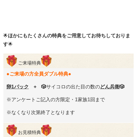
🌟
ほかにもたくさんの特典をご用意してお待ちしておりま
す
🌟
ご来場特典
●ご来場の方全員ダブル特典●
卵1パック
+ 🎲
サイコロの出た目の数の
どん兵衛
🎲
※アンケートご記入の方限定・1家族1回まで
※なくなり次第終了となります
お見積特典