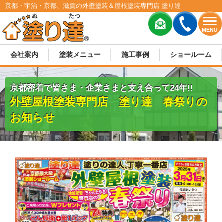
京都・宇治・京都、滋賀の外壁塗装＆屋根塗装専門店 塗り達
MENU
会社案内
塗装メニュー
施工事例
ショールーム
京都密着で皆さま・企業さまと支え合って24年!!
外壁屋根塗装専門店 塗り達 春祭りの
お知らせ