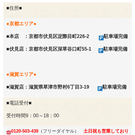
■住所■
●京都エリア●
■
本店 ：京都市伏見区淀際目町226-2
駐車場完備
■
伏見店：京都市伏見区深草谷口町55-1
駐車場完備
●滋賀エリア●
■
滋賀店：滋賀県草津市野村6丁目3-19
駐車場完備
■電話受付■
受付時間9：00～18：00
0120-503-439
（フリーダイヤル）
土日祝も営業しており