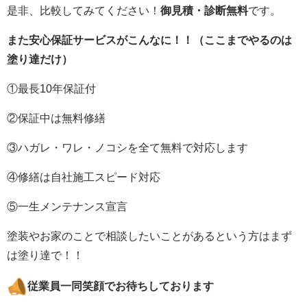
是非、比較してみてください！
御見積・診断無料
です。
また安心保証サービスがこんなに！！（ここまでやるのは
塗り達だけ）
①
最長10年
保証付
②保証中は
無料修繕
③ハガレ・ワレ・ノコシを全て
無料
で対応します
④修繕は
自社施工スピード対応
⑤
一生メンテナンス宣言
塗装やお家のことで相談したいことがあるという方はまず
は塗り達で！！
従業員一同笑顔でお待ちしております