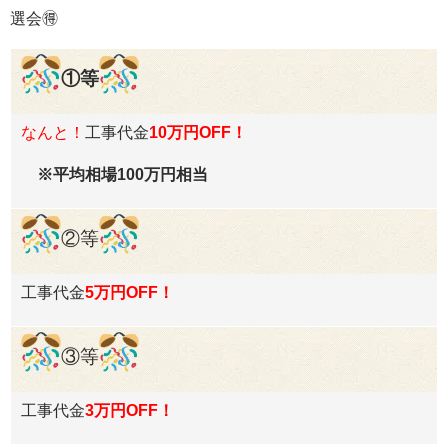
選会
🉐
①等
なんと！
工事代金
10万円OFF！
※平均相場100万円相当
②等
工事代金
5万円OFF！
③
等
工事代金
3万円OFF！