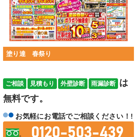
塗り達 春祭り
は
ご相談
見積もり
外壁診断
雨漏診断
無料です
。
お気軽にお電話でご相談ください！!
0120-503-439