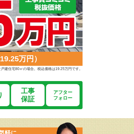
9.25万円）
戸建住宅80㎡の場合。税込価格は19.25万円です。
工事
アフター
り
保証
フォロー
気軽に