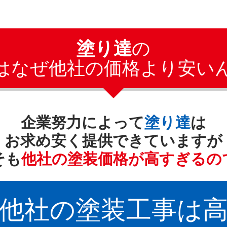
塗り達
の
はなぜ他社の価格より安い
企業努力によって
塗り達
は
お求め安く提供できていますが
そも
他社の塗装価格が高すぎるの
他社の
塗装工事
は