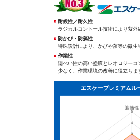
耐候性／耐久性
ラジカルコントール技術により紫外
防かび・防藻性
特殊設計により、かびや藻等の微生
作業性
隠ぺい性の高い塗膜とレオロジーコ
少なく、作業環境の改善に役立ちま
エスケープレミアムルー