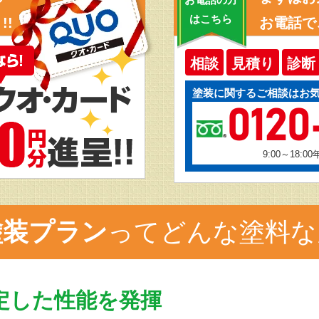
はこちら
!!
お電話で
相談
見積り
診断
塗装に関するご相談はお
0120
9:00～18
塗装プラン
ってどんな塗料な
定した性能を発揮