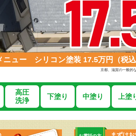
ュー シリコン塗装 17.5万円（税込1
京都、滋賀の一般的な
高圧
下塗り
中塗り
上塗
洗浄
の
まずはお
お電話の方