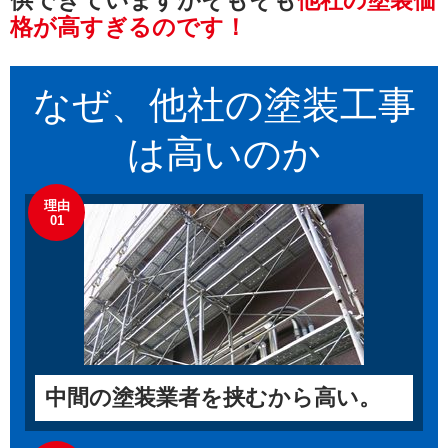
供できていますが
そもそも
他社の塗装価
格が高すぎるのです！
なぜ、他社の
塗装工事
は高いのか
理由
01
中間の塗装業者を挟むから高い。