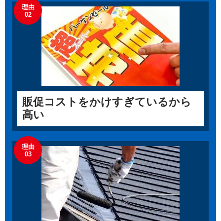
理由
02
販促コストをかけすぎているから
高い
理由
03