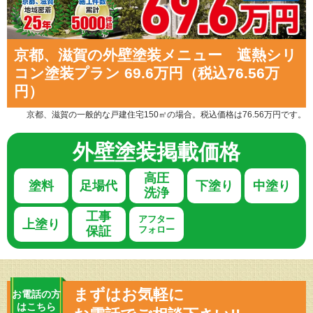
京都、滋賀の外壁塗装メニュー 遮熱シリ
コン塗装プラン 69.6万円（税込76.56万
円）
京都、滋賀の一般的な戸建住宅150㎡の場合。税込価格は76.56万円です。
外壁塗装
掲載価格
高圧
塗料
足場代
下塗り
中塗り
洗浄
工事
アフター
上塗り
保証
フォロー
まずはお気軽に
お電話の方
はこちら