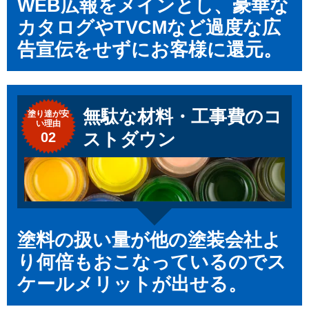
WEB広報をメインとし、豪華な
カタログやTVCMなど過度な広
告宣伝をせずにお客様に還元。
無駄な材料・工事費のコ
塗り達が
安
い理由
02
ストダウン
塗料の扱い量が他の塗装会社よ
り何倍もおこなっているのでス
ケールメリットが出せる。