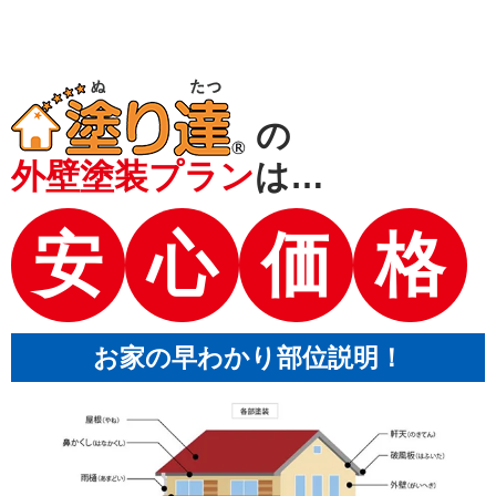
の
外壁塗装プラン
は…
安
心
価
格
お家の早わかり部位説明！