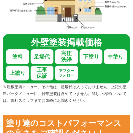
外壁塗装
掲載価格
高圧
塗料
足場代
下塗り
中塗り
洗浄
工事
アフター
上塗り
保証
フォロー
※屋根塗装メニュー、その他は、足場代は入っておりません。上記の塗
料パックメニューに、付帯塗装は含めていません。詳しい内容について
は、弊社スタッフまでお気軽にお聞きください。
塗り達のコストパフォーマンス