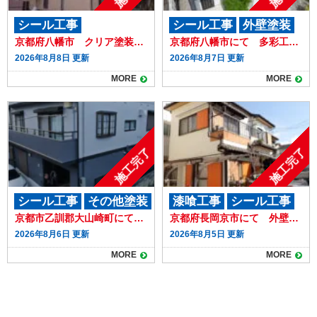
シール工事
シール工事
外壁塗装
京都府八幡市 クリア塗装がはがれてきたことでご相談いただきました
京都府八幡市にて 多彩工法が気になりご相談いただきました
カバー工法工事
屋根塗装
防水工事
2026年8月8日 更新
2026年8月7日 更新
外壁塗装
防水工事
MORE
MORE
施工完了
施工完了
シール工事
その他塗装
漆喰工事
シール工事
京都市乙訓郡大山崎町にて 色あせや劣化が気になりご相談いただきました
京都府長岡京市にて 外壁のひび割れをきっかけに外壁塗装をさせていただきました
外壁塗装
外壁塗装
2026年8月6日 更新
2026年8月5日 更新
MORE
MORE