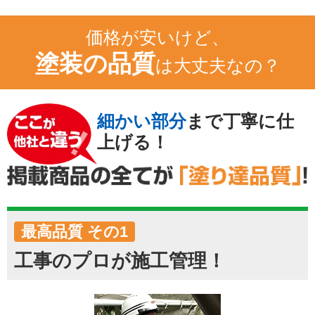
価格が安いけど、
塗装の品質
は大丈夫なの？
細かい部分
まで
丁寧に仕
上げる！
最高品質 その1
工事のプロが施工管理！