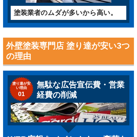
塗装業者のムダが多いから高い。
外壁塗装専門店 塗り達が安い3つ
の理由
無駄な広告宣伝費・営業
塗り達が
安
い理由
01
経費の削減