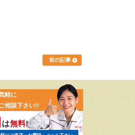
前の記事
気軽に
ご相談下さい!!
は
無料
!