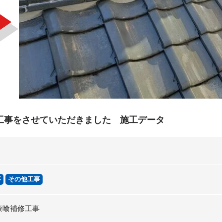
工事をさせていただきました 施工データ
事
その他工事
漆喰補修工事