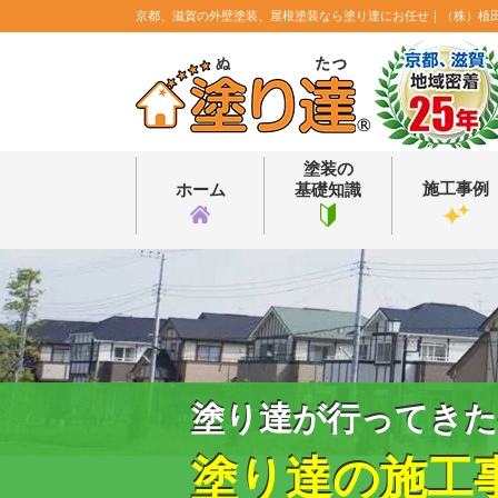
京都、滋賀の外壁塗装、屋根塗装なら塗り達にお任せ｜（株）植
塗装の
施工事例
ホーム
基礎知識
塗り達が行ってきた
塗り達の施工