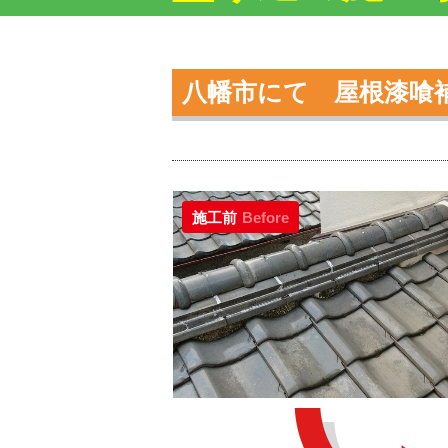
八幡市にて 屋根漆喰
施工前
Before