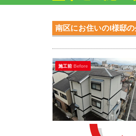
南区にお住いのI様邸
施工前
Before