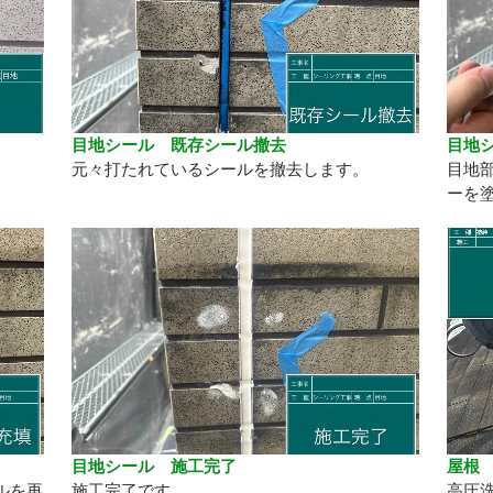
目地シール 既存シール撤去
目地
元々打たれているシールを撤去します。
目地
ーを
目地シール 施工完了
屋根
ルを再
施工完了です。
高圧