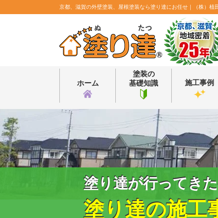
京都、滋賀の外壁塗装、屋根塗装なら塗り達にお任せ｜（株）植
塗装の
施工事例
ホーム
基礎知識
塗り達が行ってきた
塗り達の施工