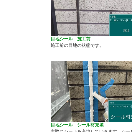
目地シール 施工前
施工前の目地の状態です。
目地シール シール材充填
実際にシールを充填していきます。シー