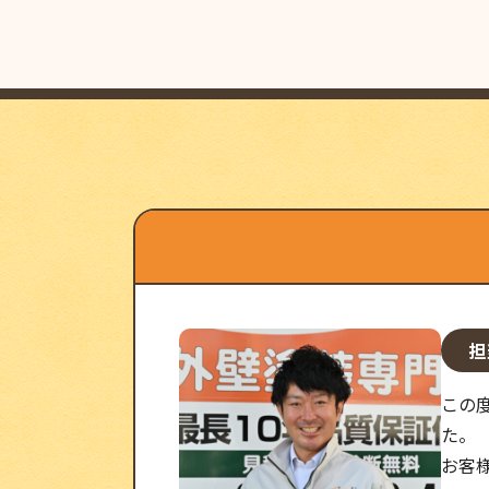
担
この
た。
お客