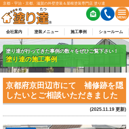
京都・宇治・京都、滋賀の外壁塗装＆屋根塗装専門店 塗り達
MENU
会社案内
塗装メニュー
施工事例
ショールーム
塗り達が行ってきた事例の数々をぜひご覧下さい！
塗り達の施工事例
京都府京田辺市にて 補修跡を隠
したいとご相談いただきました
(2025.11.19 更新)