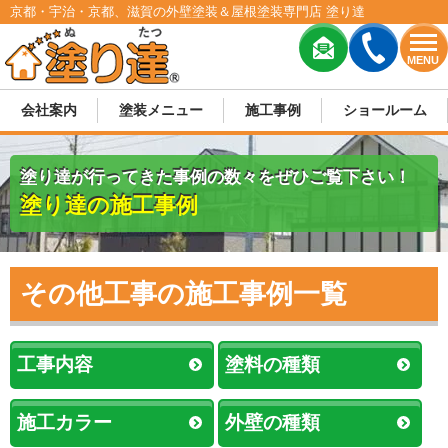
京都・宇治・京都、滋賀の外壁塗装＆屋根塗装専門店 塗り達
MENU
会社案内
塗装メニュー
施工事例
ショールーム
塗り達が行ってきた事例の数々をぜひご覧下さい！
塗り達の施工事例
その他工事の施工事例一覧
工事内容
塗料の種類
施工カラー
外壁の種類