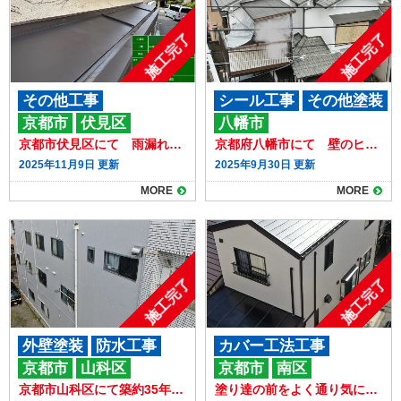
施工完了
施工完了
その他工事
シール工事
その他塗装
京都市
伏見区
八幡市
外壁塗装
その他工事
京都市伏見区にて 雨漏れのご相談で庇の板金工事をさせていただきました
京都府八幡市にて 壁のヒビ割れと屋根の状態が気になりお問い合わせいただきました
2025年11月9日 更新
2025年9月30日 更新
MORE
MORE
施工完了
施工完了
外壁塗装
防水工事
カバー工法工事
京都市
山科区
京都市
南区
その他工事
外壁塗装
その他工事
京都市山科区にて築約35年のアパートの一部屋が雨漏れしているとのことでお問合せいただきました！
塗り達の前をよく通り気になっていました！！