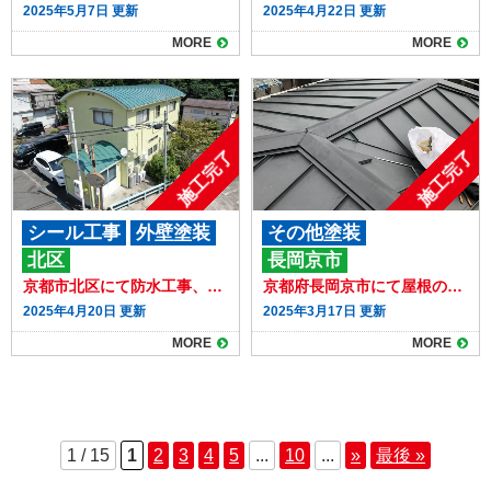
2025年5月7日 更新
2025年4月22日 更新
MORE
MORE
施工完了
施工完了
シール工事
外壁塗装
その他塗装
北区
長岡京市
屋根塗装
防水工事
屋根 葺き替え
京都市北区にて防水工事、屋根・外壁塗装を行いました！
京都府長岡京市にて屋根の葺き替え工事（立平板金）と外壁補修・防水工事をいたしました。
その他工事
防水工事
その他工事
2025年4月20日 更新
2025年3月17日 更新
MORE
MORE
1 / 15
1
2
3
4
5
...
10
...
»
最後 »