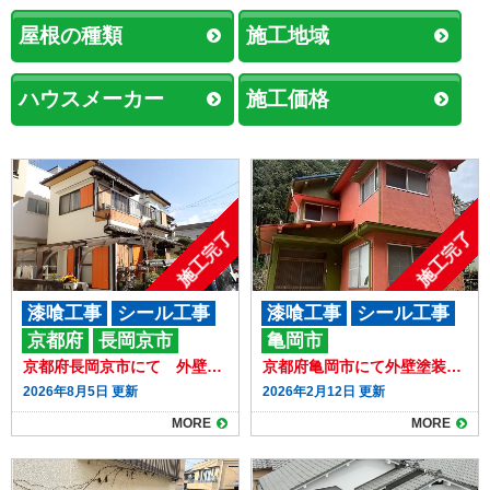
屋根の種類
施工地域
ハウスメーカー
施工価格
施工完了
施工完了
漆喰工事
シール工事
漆喰工事
シール工事
京都府
長岡京市
亀岡市
外壁塗装
その他塗装
外壁塗装
京都府長岡京市にて 外壁のひび割れをきっかけに外壁塗装をさせていただきました
京都府亀岡市にて外壁塗装をいたしました！
屋根塗装
その他工事
2026年8月5日 更新
2026年2月12日 更新
MORE
MORE