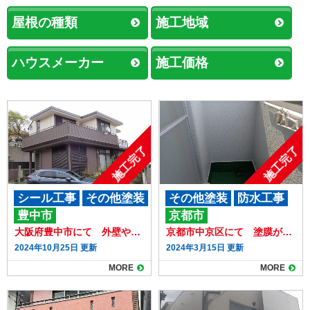
屋根の種類
施工地域
ハウスメーカー
施工価格
施工完了
施工完了
シール工事
その他塗装
その他塗装
防水工事
豊中市
京都市
外壁塗装
大阪府豊中市にて 外壁や目地のひび割れを補修後に塗装しました。
京都市中京区にて 塗膜がめくれたバルコニー壁塗装と床の防水をしました。
2024年10月25日 更新
2024年3月15日 更新
MORE
MORE