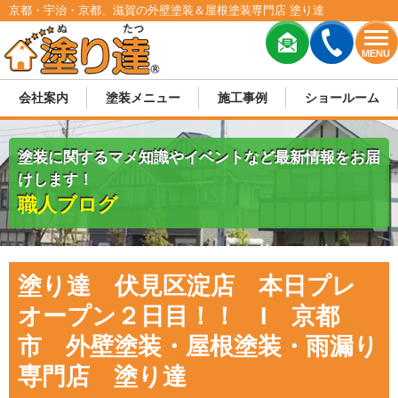
京都・宇治・京都、滋賀の外壁塗装＆屋根塗装専門店 塗り達
MENU
会社案内
塗装メニュー
施工事例
ショールーム
塗装に関するマメ知識やイベントなど最新情報をお届
けします！
職人ブログ
塗り達 伏見区淀店 本日プレ
オープン２日目！！ I 京都
市 外壁塗装・屋根塗装・雨漏り
専門店 塗り達