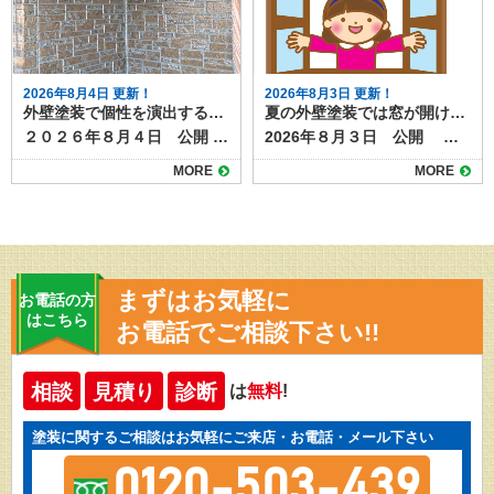
2026年8月4日 更新！
2026年8月3日 更新！
外壁塗装で個性を演出する多彩工法とは？模様仕上げの魅力と特徴
夏の外壁塗装では窓が開けられない？事前対策と実際の事例
２０２６年８月４日 公開 外壁塗装というと「単色で塗るだけ」というイメージを持つ人も多いですが、近年は色だけでなく模様をつける塗装も人気を集めています。 その代表的な塗装方法が「多彩工法」です。色と質感を組み合わせた独自の仕上がりが得られ、住まいの印象を大きく変えることができます。 目次多彩工法とは多彩工法のメリット高級感と個性を演出デザインの自由度が高い既存外壁の質感を活かせる汚れが目立ちにくい多彩工法の施工方法仕上がりのバリエーション注意点と費用の目安京都・滋賀で多彩工法なら塗り達にお任せ！ 多彩工法とは 多彩工法とは、２色又は３色の組み合わせ、自然な陰影をつけながら仕上げる塗装方法です。ベースとなる色の上から、粒状の塗料や異なる色の塗材を重ねることで、深みや立体感のある模様を作り出します。 サイディング外壁の凹凸を活かす施工方法なので、元々ある柄を以下shながら塗装したり、天然石調やレンガ調など高級感を演出することも可能です。 ▶多彩工法プラン 多彩工法のメリット 多彩工法を使った塗装には様々なメリットがあります。仕上がりの美しさだけではなくもちろん塗装工事としての耐久性もばっちりあります。 高級感と個性を演出 光の当たり方や見る角度によって表情が変わり、単色塗装では得られない高級感が生まれます。 #gallery-1 { margin: auto; } #gallery-1 .gallery-item { float: left; margin-top: 10px; text-align: center; width: 50%; } #gallery-1 img { border: 2px solid #cfcfcf; } #gallery-1 .gallery-caption { margin-left: 0; } /* see gallery_shortcode() in wp-includes/media.php */ 施工前 施工後 デザインの自由度が高い 色の組み合わせや粒の大きさ、模様の出し方などを調整できるため、周囲の家と差別化しやすくなります。 既存外壁の質感を活かせる サイディングの模様を残したまま色だけを変える「クリヤー仕上げ」や、上から模様を重ねる方法もあり、リフォームでも新築のような仕上がりにできます。 汚れが目立ちにくい 多色使いのため、雨だれや埃などの汚れが単色よりも目立ちにくいという特徴があります。 多彩工法の施工方法 多彩工法は特殊な専用ローラーを使って、多彩工法専用塗料を塗っていく施工方法です。 施工には通常の塗装よりも技術が必要で、塗料の販売元であるスズカファインの認定施工店でしか施工できない工法です。多彩工法をご希望の場合は、経験豊富な職人が在籍する認定施工店に依頼することが重要です。 仕上がりのバリエーション 多彩工法には、２色又は３色仕上げ、色の組み合わせによって天然石風・砂壁風・チップ入り・グラデーション調などさまざまなパターンがあります。 例えば、ベージュ系のベースにブラウンやホワイトのチップを加えると落ち着いた印象に、グレー系にブルーの粒を混ぜるとモダンな雰囲気になります。色の組み合わせ次第で和風にも洋風にも対応可能です。 注意点と費用の目安 多彩工法は通常の単色塗装よりも工程や材料が増えるため、費用は1.2〜1.5倍程度になる場合があります。 また、部分補修の際には模様を再現する必要があるため、同じ職人や塗料を使うことが望ましいでしょう。 玄関周りや外塀だけなど一部分への施工も可能です。認定施工店にぜひご相談ください。 ▶多彩工法の施工事例はこちら 京都・滋賀で多彩工法なら塗り達にお任せ！ 外壁塗装の模様仕上げ、とくに多彩工法は、住まいの個性を引き立てる魅力的な方法です。高級感やデザイン性を求める方にはぴったりの工法ですが、仕上がりの満足度は職人の腕に大きく左右されます。施工事例を確認しながら、自分の家に合ったデザインを検討することが大切です。 京都・滋賀で多彩工法をご希望なら、認定施工店の塗り達にご相談ください！施工実績も多数あります！
2026年８月３日 公開 外壁塗装工事では、塗料の飛散防止や安全確保のために足場と養生シートを設置します。 この養生が窓やサッシを覆ってしまうため、工事期間中は窓が開けられないことがあります。 特に夏場は室内の気温上昇が大きな負担となるため、事前の準備が欠かせません。本記事では夏の工事中の窓の開閉について、事前対策や実際の事例をご紹介します。 目次外壁塗装工事中はなぜ窓を開けられなくなるのか外壁塗装工事 夏場の窓開閉問題の事前対策エアコンの事前点検と使用カーテンや断熱シートの活用作業スケジュールの事前確認簡易扇風機やサーキュレーターの準備実際の事例夏場の外壁塗装工事はエアコンの使用や工程の事前確認で準備を 外壁塗装工事中はなぜ窓を開けられなくなるのか 外壁塗装工事時に行う養生は、塗料やホコリが室内に入らないようにするための重要な作業です。また塗料の飛散を防ぎ、作業効率を上げたり、仕上がりを美しくするために重要な工程です。 養生中は窓枠やサッシ部分もマスキングテープでしっかり密閉されるため、塗装工事をしている間は、窓などの開閉が制限されます。特に夏場は、室内の温度が上昇しても空気の入れ替えをするのが難しくなるため、事前に対策を知っておくと安心できるでしょう。 外壁塗装工事 夏場の窓開閉問題の事前対策 外壁塗装工事中は窓を開けての換気が難しい期間がしばらく続きます。次のような事前対策を取り、万全の態勢で工事を迎えましょう。 エアコンの事前点検と使用 工事前にエアコンのフィルター掃除や試運転を行い、冷房がしっかり効く状態になっているか事前に確認しておきましょう。室外機も養生することがあるため、エアコンが稼働できるように業者へ相談することも大切です。 ▶工事中のエアコンの使用についてはこちらの記事もご覧下さい カーテンや断熱シートの活用 養生シートで直射日光が遮られることはありますが、窓付近の熱こもりを軽減するため、断熱カーテンや遮熱フィルムをあらかじめ設置しておくと効果的です。エアコンとうまく併用しましょう。 作業スケジュールの事前確認 塗装期間中ずっと窓が開けられないわけではなく、工程によっては開放可能な日もあります。工事スケジュールを確認して、換気が可能なタイミングを把握しておくと安心です。 簡易扇風機やサーキュレーターの準備 冷房だけでなく空気を循環させることで、室内の温度ムラを減らせます。 実際の事例 あるお宅では、真夏に2週間の外壁塗装を実施しました。事前にエアコンの効き具合を確認し、さらに寝室にポータブルクーラーを設置したことで、夜間の暑さを軽減できたそうです。また、作業中に職人と連携し、昼休憩中や乾燥待ち時間に短時間だけ窓を開放し、室内の空気を入れ替える工夫も行われました。 別の事例では、工事期間を梅雨明け直後ではなく、気温が安定する初夏に設定することで、暑さの負担を軽減できたケースもあります。外壁塗装は一年中可能ですが、季節選びも快適さに影響します。できるだけご家族が快適に過ごせるように余裕を持ったスケジュールを組みましょう。 夏場の外壁塗装工事はエアコンの使用や工程の事前確認で準備を 夏場の外壁塗装では、窓が開けられないことによる暑さ対策が重要です。エアコンの事前準備、断熱グッズの活用、工程に応じた換気、季節の選択などを行うことで、工事中の不快感を大幅に軽減できます。施工前には必ず業者と養生範囲や工期について話し合い、快適で安全な工事期間を過ごしましょう。 外壁塗装工事中の不具合などもお気軽にご相談ください！ご連絡は塗り達まで！
MORE
MORE
まずはお気軽に
お電話の方
はこちら
お電話でご相談下さい!!
相談
見積り
診断
は
無料
!
塗装に関するご相談はお気軽にご来店・お電話・メール下さい
0120-503-439