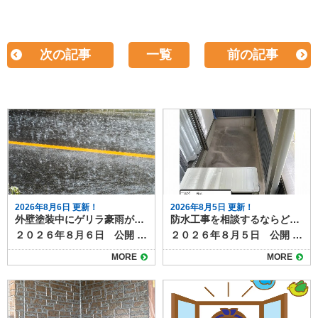
次の記事
一覧
前の記事
2026年8月6日 更新！
2026年8月5日 更新！
外壁塗装中にゲリラ豪雨が降ったら？工事への影響と対応方法
防水工事を相談するならどこに？状況別の相談先と選び方
２０２６年８月６日 公開 夏場を中心に増えているゲリラ豪雨は、外壁塗装工事にも大きな影響を与えます。 短時間で強い雨が降ると、塗料の仕上がり不良や工期の延長につながるため、現場では慎重な判断が求められます。 本記事では、突然の雨が外壁塗装工事に与える影響と、業者が行う対策について解説します。 目次ゲリラ豪雨が工事に与える影響塗料の密着不良色ムラや白化現象工期の延長施工業者が行う雨対策天気予報の細かなチェック塗装前の作業判断養生やシートでの防護工事中にゲリラ豪雨が降った場合の流れ施主ができる心構えまとめ ゲリラ豪雨が工事に与える影響 工事中のゲリラ豪雨が与える仕上がりや耐久性への影響を確認しておきましょう。 塗料の密着不良 塗装面が濡れた状態で塗料が付着すると、乾燥後に剥がれやすくなります。特に下塗り前や塗料の乾燥途中に雨が降ると、仕上がりや耐久性に影響します。 色ムラや白化現象 塗料が完全に乾く前に雨水が付着すると、表面が白っぽく濁ったり色ムラが発生します。この状態になると塗り直しが必要です。 工期の延長 ゲリラ豪雨は予測が難しいため、作業を中断したり翌日以降に工程をずらすことがあります。乾燥時間の確保も必要なため、予定より工期が伸びる場合があります。 施工業者が行う雨対策 塗装工事の施工業者は、天気予報によって、 ①雨が降り出すまで作業し、降ってきたらすぐに中断する ②１日中降りそうなので、最初から今日の作業を中止する のいずれかの判断をします。 ゲリラ豪雨などお天気の具合は、予報を見ていてもなかなか予測がつきづらいものですが、施工業者は事前に次のような対策を行って、急な雨に備えています。 天気予報の細かなチェック 近年は1時間単位のピンポイント予報が利用でき、工事前や休憩時間にも確認して作業スケジュールを調整します。 塗装前の作業判断 雨雲レーダーで豪雨の可能性が高い場合は、塗装工程を行わず、養生や下地調整など雨の影響を受けにくい作業に切り替えます。 養生やシートでの防護 作業中に急な雨が降った際は、足場のメッシュシートやビニールで塗装面を覆い、雨水の付着を防ぎます。 工事中にゲリラ豪雨が降った場合の流れ 塗装工事中にゲリラ豪雨に見舞われた場合には、次のように対応するのが一般的です。 作業を即時中断し、塗装面を雨から守る 雨が止んだら塗装面の水分を拭き取り、乾燥を確認 必要に応じて、部分的に再塗装を実施 乾燥状態が確保できない場合は翌日以降に作業を延期 塗料は余分な水分が混ざると耐久性や仕上がりに影響ができます。乾燥前に雨にあたらないようにすることと、作業を再開する際には、雨の影響を確認し、必要に応じて再塗装するなど修正が必要になります。 乾燥時間をしっかりとり、次の工程に移るためにも、雨の日やその翌日はしっかりと時間をとりますので、工期が伸びることもあります。 施主ができる心構え ゲリラ豪雨に限らず、天候が塗装工事に与える影響について事前に知っておくと、不安にならずに過ごすことができます。 夏場や梅雨時期は、工期が天候に左右されやすいことを理解する 工期延長があっても無理に急がせず、品質重視で進めてもらう 工事前の打ち合わせで「雨天時の対応方針」を確認しておく など、「家の外の工事は天気次第。さらに塗装は雨の影響を受け耐久性や仕上がりにも影響がある」ことを知っておきましょう。 まとめ 外壁塗装は天候の影響を大きく受ける工事です。ゲリラ豪雨が発生すると作業が中断され、工期が延びることもありますが、品質を守るためには必要な判断です。信頼できる業者であれば、天候を見極めながら安全かつ丁寧に作業を進めてくれます。 雨天時の対応は、塗装工程の進み具合や、今どんなことを行っているかによっても個々のケースで異なります。 実際に工事をしている場合は、施工店に「雨の場合の作業はどうなるのか」事前に確認しておくとよいでしょう。
２０２６年８月５日 公開 屋上やベランダの防水層が劣化すると、雨漏りや建物内部の腐食につながります。そのため定期的なメンテナンスや必要な補修工事が必要になりますが、いざ防水工事を検討するとなると、「どこに相談すればよいのか分からない」という方は多いのではないでしょうか。 スムーズで意味のある防水工事を行うためには、相談先の選び方も大切です。 今回は、防水工事の相談先とその特徴を整理します。 目次防水工事の主な相談先防水工事専門業者外壁塗装・屋根工事業者ハウスメーカー・工務店管理会社（マンション・アパートの場合）防水工事の状況別のおすすめ相談先戸建住宅で雨漏りが発生している場合外壁や屋根の塗装時期と重なっている場合新築から数年以内の場合マンションやアパートの屋上防水相談前に準備しておくこと防水工事のご相談は塗り達！ 防水工事の主な相談先 防水工事の施工ができる業者や相談できる先として、次のようなところがあげられます。 防水工事専門業者 最も直接的で専門的な知識を持っているのが防水工事専門業者です。ウレタン防水、シート防水、FRP防水など各工法の特徴や費用感、耐用年数を具体的に説明してもらえます。 また、現地調査後に複数の工法を比較提案してくれる業者も多く、選択肢を広く持てます。 外壁塗装・屋根工事業者 防水工事を取り扱う塗装店や屋根業者もあります。外壁や屋根のメンテナンスと同時に依頼できるため、足場の共用で費用を抑えられる場合があります。ただし、防水専門ではない場合もあるため、施工実績や担当職人の資格を確認しましょう。 ハウスメーカー・工務店 新築時に依頼したハウスメーカーや工務店も相談先のひとつです。もともとの施工方法や、下地の種類、過去の施工履歴を把握しているため、適切な修繕方法を提案してもらえる可能性があります。ただし、下請け業者を通すため中間マージンが発生し、費用が割高になることがあります。 管理会社（マンション・アパートの場合） 集合住宅であれば、施工店へ直接連絡せず、まずは管理会社や管理組合に相談するのが基本です。共用部分の防水工事は所有者単独では決定できないため、調査や見積もりの手配も管理会社が行います。 防水工事の状況別のおすすめ相談先 防水工事は全面改修や部分改修のほか、表面のトップコートだけ塗り替える場合、雨漏りしていて下地事取り換える必要がる場合など、様々なケースがあります。下記に、事例を挙げておススメの相談先をご紹介します。 戸建住宅で雨漏りが発生している場合 防水工事専門業者に直接相談し、現地調査で原因を特定してもらうのが早道です。防水工事の補修のほか、雨漏り補修が必要になります。雨漏り専門店なども相談先になるでしょう。 外壁や屋根の塗装時期と重なっている場合 外壁塗装業者や屋根工事業者にまとめて依頼すると、塗装用に組む足場を使えるのでコストダウンになります。塗装工事店でも防水工事を扱っている施工店があるので、確認してみましょう。 新築から数年以内の場合 保証期間内であればハウスメーカーに相談し、無償修繕が可能か確認します。防水工事は５～１０年ほどの耐久性があるため、築後数年であれば、初期不良の可能性があります。 マンションやアパートの屋上防水 管理会社・管理組合経由で計画的に工事を進める必要があります。一戸だけ部分的な補修が必要になるケースもあれば、建物全体で一度にメンテナンスした方がよい場合もあります。ベランダやバルコニーの防水面に不安があれば、直接施工店に相談せず、まずは管理組合などへ連絡してみましょう。 相談前に準備しておくこと 防水工事のメンテナンスを相談する際には次のようなことをまとめて準備しておくと話がスムーズになります。 雨漏りや水たまりなどの症状がいつから発生しているか 範囲や程度が分かる写真 過去の修繕履歴や保証書 特に、過去に修繕したことがある場合は契約書や見積書などを見せられるとよいでしょう。 防水工事のご相談は塗り達！ 防水工事の相談先は状況や建物の種類によって異なります。戸建住宅であれば防水専門業者や塗装店、集合住宅なら管理会社を通すのが基本です。 どこに相談する場合でも、複数社から見積もりを取り、提案内容や保証期間を比較検討することが、後悔しない防水工事につながります。 塗り達では、塗装工事に加えて防水工事の施工も行っています。塗装工事と一緒の施工も可能ですし、防水工事のみの工事も承ります。まずはお気軽にご相談ください。
MORE
MORE