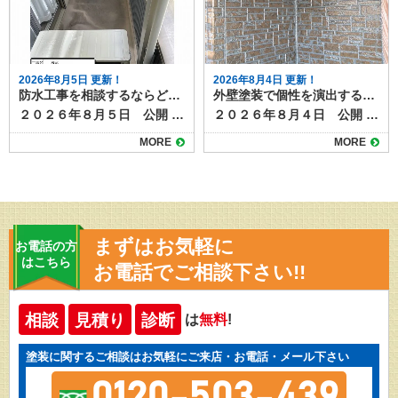
2026年8月5日 更新！
2026年8月4日 更新！
防水工事を相談するならどこに？状況別の相談先と選び方
外壁塗装で個性を演出する多彩工法とは？模様仕上げの魅力と特徴
２０２６年８月５日 公開 屋上やベランダの防水層が劣化すると、雨漏りや建物内部の腐食につながります。そのため定期的なメンテナンスや必要な補修工事が必要になりますが、いざ防水工事を検討するとなると、「どこに相談すればよいのか分からない」という方は多いのではないでしょうか。 スムーズで意味のある防水工事を行うためには、相談先の選び方も大切です。 今回は、防水工事の相談先とその特徴を整理します。 目次防水工事の主な相談先防水工事専門業者外壁塗装・屋根工事業者ハウスメーカー・工務店管理会社（マンション・アパートの場合）防水工事の状況別のおすすめ相談先戸建住宅で雨漏りが発生している場合外壁や屋根の塗装時期と重なっている場合新築から数年以内の場合マンションやアパートの屋上防水相談前に準備しておくこと防水工事のご相談は塗り達！ 防水工事の主な相談先 防水工事の施工ができる業者や相談できる先として、次のようなところがあげられます。 防水工事専門業者 最も直接的で専門的な知識を持っているのが防水工事専門業者です。ウレタン防水、シート防水、FRP防水など各工法の特徴や費用感、耐用年数を具体的に説明してもらえます。 また、現地調査後に複数の工法を比較提案してくれる業者も多く、選択肢を広く持てます。 外壁塗装・屋根工事業者 防水工事を取り扱う塗装店や屋根業者もあります。外壁や屋根のメンテナンスと同時に依頼できるため、足場の共用で費用を抑えられる場合があります。ただし、防水専門ではない場合もあるため、施工実績や担当職人の資格を確認しましょう。 ハウスメーカー・工務店 新築時に依頼したハウスメーカーや工務店も相談先のひとつです。もともとの施工方法や、下地の種類、過去の施工履歴を把握しているため、適切な修繕方法を提案してもらえる可能性があります。ただし、下請け業者を通すため中間マージンが発生し、費用が割高になることがあります。 管理会社（マンション・アパートの場合） 集合住宅であれば、施工店へ直接連絡せず、まずは管理会社や管理組合に相談するのが基本です。共用部分の防水工事は所有者単独では決定できないため、調査や見積もりの手配も管理会社が行います。 防水工事の状況別のおすすめ相談先 防水工事は全面改修や部分改修のほか、表面のトップコートだけ塗り替える場合、雨漏りしていて下地事取り換える必要がる場合など、様々なケースがあります。下記に、事例を挙げておススメの相談先をご紹介します。 戸建住宅で雨漏りが発生している場合 防水工事専門業者に直接相談し、現地調査で原因を特定してもらうのが早道です。防水工事の補修のほか、雨漏り補修が必要になります。雨漏り専門店なども相談先になるでしょう。 外壁や屋根の塗装時期と重なっている場合 外壁塗装業者や屋根工事業者にまとめて依頼すると、塗装用に組む足場を使えるのでコストダウンになります。塗装工事店でも防水工事を扱っている施工店があるので、確認してみましょう。 新築から数年以内の場合 保証期間内であればハウスメーカーに相談し、無償修繕が可能か確認します。防水工事は５～１０年ほどの耐久性があるため、築後数年であれば、初期不良の可能性があります。 マンションやアパートの屋上防水 管理会社・管理組合経由で計画的に工事を進める必要があります。一戸だけ部分的な補修が必要になるケースもあれば、建物全体で一度にメンテナンスした方がよい場合もあります。ベランダやバルコニーの防水面に不安があれば、直接施工店に相談せず、まずは管理組合などへ連絡してみましょう。 相談前に準備しておくこと 防水工事のメンテナンスを相談する際には次のようなことをまとめて準備しておくと話がスムーズになります。 雨漏りや水たまりなどの症状がいつから発生しているか 範囲や程度が分かる写真 過去の修繕履歴や保証書 特に、過去に修繕したことがある場合は契約書や見積書などを見せられるとよいでしょう。 防水工事のご相談は塗り達！ 防水工事の相談先は状況や建物の種類によって異なります。戸建住宅であれば防水専門業者や塗装店、集合住宅なら管理会社を通すのが基本です。 どこに相談する場合でも、複数社から見積もりを取り、提案内容や保証期間を比較検討することが、後悔しない防水工事につながります。 塗り達では、塗装工事に加えて防水工事の施工も行っています。塗装工事と一緒の施工も可能ですし、防水工事のみの工事も承ります。まずはお気軽にご相談ください。
２０２６年８月４日 公開 外壁塗装というと「単色で塗るだけ」というイメージを持つ人も多いですが、近年は色だけでなく模様をつける塗装も人気を集めています。 その代表的な塗装方法が「多彩工法」です。色と質感を組み合わせた独自の仕上がりが得られ、住まいの印象を大きく変えることができます。 目次多彩工法とは多彩工法のメリット高級感と個性を演出デザインの自由度が高い既存外壁の質感を活かせる汚れが目立ちにくい多彩工法の施工方法仕上がりのバリエーション注意点と費用の目安京都・滋賀で多彩工法なら塗り達にお任せ！ 多彩工法とは 多彩工法とは、２色又は３色の組み合わせ、自然な陰影をつけながら仕上げる塗装方法です。ベースとなる色の上から、粒状の塗料や異なる色の塗材を重ねることで、深みや立体感のある模様を作り出します。 サイディング外壁の凹凸を活かす施工方法なので、元々ある柄を以下shながら塗装したり、天然石調やレンガ調など高級感を演出することも可能です。 ▶多彩工法プラン 多彩工法のメリット 多彩工法を使った塗装には様々なメリットがあります。仕上がりの美しさだけではなくもちろん塗装工事としての耐久性もばっちりあります。 高級感と個性を演出 光の当たり方や見る角度によって表情が変わり、単色塗装では得られない高級感が生まれます。 #gallery-1 { margin: auto; } #gallery-1 .gallery-item { float: left; margin-top: 10px; text-align: center; width: 50%; } #gallery-1 img { border: 2px solid #cfcfcf; } #gallery-1 .gallery-caption { margin-left: 0; } /* see gallery_shortcode() in wp-includes/media.php */ 施工前 施工後 デザインの自由度が高い 色の組み合わせや粒の大きさ、模様の出し方などを調整できるため、周囲の家と差別化しやすくなります。 既存外壁の質感を活かせる サイディングの模様を残したまま色だけを変える「クリヤー仕上げ」や、上から模様を重ねる方法もあり、リフォームでも新築のような仕上がりにできます。 汚れが目立ちにくい 多色使いのため、雨だれや埃などの汚れが単色よりも目立ちにくいという特徴があります。 多彩工法の施工方法 多彩工法は特殊な専用ローラーを使って、多彩工法専用塗料を塗っていく施工方法です。 施工には通常の塗装よりも技術が必要で、塗料の販売元であるスズカファインの認定施工店でしか施工できない工法です。多彩工法をご希望の場合は、経験豊富な職人が在籍する認定施工店に依頼することが重要です。 仕上がりのバリエーション 多彩工法には、２色又は３色仕上げ、色の組み合わせによって天然石風・砂壁風・チップ入り・グラデーション調などさまざまなパターンがあります。 例えば、ベージュ系のベースにブラウンやホワイトのチップを加えると落ち着いた印象に、グレー系にブルーの粒を混ぜるとモダンな雰囲気になります。色の組み合わせ次第で和風にも洋風にも対応可能です。 注意点と費用の目安 多彩工法は通常の単色塗装よりも工程や材料が増えるため、費用は1.2〜1.5倍程度になる場合があります。 また、部分補修の際には模様を再現する必要があるため、同じ職人や塗料を使うことが望ましいでしょう。 玄関周りや外塀だけなど一部分への施工も可能です。認定施工店にぜひご相談ください。 ▶多彩工法の施工事例はこちら 京都・滋賀で多彩工法なら塗り達にお任せ！ 外壁塗装の模様仕上げ、とくに多彩工法は、住まいの個性を引き立てる魅力的な方法です。高級感やデザイン性を求める方にはぴったりの工法ですが、仕上がりの満足度は職人の腕に大きく左右されます。施工事例を確認しながら、自分の家に合ったデザインを検討することが大切です。 京都・滋賀で多彩工法をご希望なら、認定施工店の塗り達にご相談ください！施工実績も多数あります！
MORE
MORE
まずはお気軽に
お電話の方
はこちら
お電話でご相談下さい!!
相談
見積り
診断
は
無料
!
塗装に関するご相談はお気軽にご来店・お電話・メール下さい