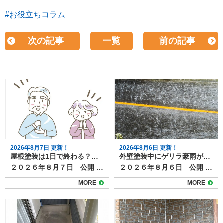
#お役立ちコラム
次の記事
一覧
前の記事
2026年8月7日 更新！
2026年8月6日 更新！
屋根塗装は1日で終わる？工事期間と注意点
外壁塗装中にゲリラ豪雨が降ったら？工事への影響と対応方法
２０２６年８月７日 公開 屋根塗装の工事について、「作業は何日かかるのか」「1日で終わるのか」が気になる方も多いでしょう。 たしかに工事期間が短ければうれしいかもしれませんが、きちんと施工できていなければ意味がありませんよね。 結論から言うと、屋根塗装をしっかりと行う場合、1日で完了することはほとんどありません。ここでは、屋根塗装の一般的な工程と日数、1日で終わらせる場合の条件や注意点を解説します。 目次屋根塗装の一般的な工期足場組立高圧洗浄下地処理・補修下塗り中塗り・上塗り仕上げ・点検・足場解体1日で終わる場合の条件無理に1日で終わらせるリスク塗膜の耐久性低下仕上がりのムラ屋根塗装は正しい施工で高品質メンテナンスになります 屋根塗装の一般的な工期 屋根塗装は下地処理から仕上げまで複数工程があり、通常は５〜7日程度かかります。工程は以下の通りです。 足場組立 屋根塗装は高所作業のため、必ず足場を組みます。足場組みは半日～１日で完了します。 高圧洗浄 屋根表面の汚れやコケ、古い塗膜を水圧で洗い落とします。洗浄後はしっかり乾燥させる必要があり、この時点で1日かかります。 下地処理・補修 ひび割れ補修や板金部分のケレン作業など、塗装前の準備を行います。屋根の大きさや劣化の程度によって作業量が異なりますか、およそ半日～１日かけて行います。 下塗り 塗料の密着性を高めるための下塗りを行います。乾燥時間は数時間〜1日必要です。 中塗り・上塗り 色付けと耐久性を高めるため、同じ塗料を2回塗り重ねます。塗り重ねの間にも乾燥時間を取ります。中塗り・上塗りともにしっかり乾燥時間を設けるので、最低でも２日以上はかかります。 仕上げ・点検・足場解体 塗り残しやムラのチェック、清掃などを行って完了です。 1日で終わる場合の条件 前項で見てきたように、屋根塗装の一般的な工程をすべて踏むとすると、１日で作業が終わることはありません。 部分補修のみなど特殊な条件の塗装であれば、1日で作業が終わるケースもあります。 ただし、これらはあくまで例外であり、耐久性や美観を長く保ちたい場合には不向きです。 無理に1日で終わらせるリスク 屋根塗装を早く終わらせたい！と無理やり１日で終わらせると次のようなリスク・デメリットがあります。 塗膜の耐久性低下 乾燥時間を十分に取らないと塗料の性能が発揮できず、剥がれやすくなります。グレードの高い塗料であれば耐久年数は２０年にもなりますが、施工不良によってわずか数年ではがれてきてしまうというケースも。 仕上がりのムラ 急いで塗ることで塗りムラや厚み不足が起こりやすくなります。厚み不足は塗膜が均一でない証拠なので、部分的に早く劣化したり、美観性が損なわれたりする原因になります。 屋根塗装は正しい施工で高品質メンテナンスになります 屋根塗装は品質を守るために、基本的には数日かけて行うのが理想です。1日で終わらせることは可能な場合もありますが、その多くは部分塗装や応急処置に限られます。長持ちする塗装を求めるなら、日数に余裕を持ち、しっかりと工程を踏む業者を選びましょう。 塗り達では、各工程を写真におさめ、正しい施工を遵守しています。高品質な屋根塗装なら塗り達にお任せください！
２０２６年８月６日 公開 夏場を中心に増えているゲリラ豪雨は、外壁塗装工事にも大きな影響を与えます。 短時間で強い雨が降ると、塗料の仕上がり不良や工期の延長につながるため、現場では慎重な判断が求められます。 本記事では、突然の雨が外壁塗装工事に与える影響と、業者が行う対策について解説します。 目次ゲリラ豪雨が工事に与える影響塗料の密着不良色ムラや白化現象工期の延長施工業者が行う雨対策天気予報の細かなチェック塗装前の作業判断養生やシートでの防護工事中にゲリラ豪雨が降った場合の流れ施主ができる心構えまとめ ゲリラ豪雨が工事に与える影響 工事中のゲリラ豪雨が与える仕上がりや耐久性への影響を確認しておきましょう。 塗料の密着不良 塗装面が濡れた状態で塗料が付着すると、乾燥後に剥がれやすくなります。特に下塗り前や塗料の乾燥途中に雨が降ると、仕上がりや耐久性に影響します。 色ムラや白化現象 塗料が完全に乾く前に雨水が付着すると、表面が白っぽく濁ったり色ムラが発生します。この状態になると塗り直しが必要です。 工期の延長 ゲリラ豪雨は予測が難しいため、作業を中断したり翌日以降に工程をずらすことがあります。乾燥時間の確保も必要なため、予定より工期が伸びる場合があります。 施工業者が行う雨対策 塗装工事の施工業者は、天気予報によって、 ①雨が降り出すまで作業し、降ってきたらすぐに中断する ②１日中降りそうなので、最初から今日の作業を中止する のいずれかの判断をします。 ゲリラ豪雨などお天気の具合は、予報を見ていてもなかなか予測がつきづらいものですが、施工業者は事前に次のような対策を行って、急な雨に備えています。 天気予報の細かなチェック 近年は1時間単位のピンポイント予報が利用でき、工事前や休憩時間にも確認して作業スケジュールを調整します。 塗装前の作業判断 雨雲レーダーで豪雨の可能性が高い場合は、塗装工程を行わず、養生や下地調整など雨の影響を受けにくい作業に切り替えます。 養生やシートでの防護 作業中に急な雨が降った際は、足場のメッシュシートやビニールで塗装面を覆い、雨水の付着を防ぎます。 工事中にゲリラ豪雨が降った場合の流れ 塗装工事中にゲリラ豪雨に見舞われた場合には、次のように対応するのが一般的です。 作業を即時中断し、塗装面を雨から守る 雨が止んだら塗装面の水分を拭き取り、乾燥を確認 必要に応じて、部分的に再塗装を実施 乾燥状態が確保できない場合は翌日以降に作業を延期 塗料は余分な水分が混ざると耐久性や仕上がりに影響ができます。乾燥前に雨にあたらないようにすることと、作業を再開する際には、雨の影響を確認し、必要に応じて再塗装するなど修正が必要になります。 乾燥時間をしっかりとり、次の工程に移るためにも、雨の日やその翌日はしっかりと時間をとりますので、工期が伸びることもあります。 施主ができる心構え ゲリラ豪雨に限らず、天候が塗装工事に与える影響について事前に知っておくと、不安にならずに過ごすことができます。 夏場や梅雨時期は、工期が天候に左右されやすいことを理解する 工期延長があっても無理に急がせず、品質重視で進めてもらう 工事前の打ち合わせで「雨天時の対応方針」を確認しておく など、「家の外の工事は天気次第。さらに塗装は雨の影響を受け耐久性や仕上がりにも影響がある」ことを知っておきましょう。 まとめ 外壁塗装は天候の影響を大きく受ける工事です。ゲリラ豪雨が発生すると作業が中断され、工期が延びることもありますが、品質を守るためには必要な判断です。信頼できる業者であれば、天候を見極めながら安全かつ丁寧に作業を進めてくれます。 雨天時の対応は、塗装工程の進み具合や、今どんなことを行っているかによっても個々のケースで異なります。 実際に工事をしている場合は、施工店に「雨の場合の作業はどうなるのか」事前に確認しておくとよいでしょう。
MORE
MORE