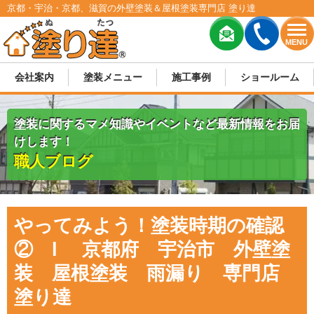
京都・宇治・京都、滋賀の外壁塗装＆屋根塗装専門店 塗り達
MENU
会社案内
塗装メニュー
施工事例
ショールーム
塗装に関するマメ知識やイベントなど最新情報をお届
けします！
職人ブログ
やってみよう！塗装時期の確認
② l 京都府 宇治市 外壁塗
装 屋根塗装 雨漏り 専門店
塗り達