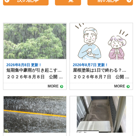
2026年8月8日 更新！
2026年8月7日 更新！
短期集中豪雨が引き起こす雨漏りリスクと劣化症状
屋根塗装は1日で終わる？工事期間と注意点
２０２６年８月８日 公開 近年、夏場を中心にゲリラ豪雨や短期集中豪雨が増加しています。突然の強い雨は、普段は問題のない屋根や外壁でも、雨漏りを引き起こすきっかけになることがあります。 ここでは、豪雨による雨漏りの仕組みと、事前にチェックすべき劣化症状、そして台風との違いや被害パターンについて解説します。 目次豪雨が雨漏りを悪化させる理由台風と豪雨の違いと被害パターン雨漏りを招く劣化症状屋根材のひび割れや欠け棟板金や金属部分の浮き外壁のクラック（ひび）シーリング（コーキング）の剥がれや硬化屋上やベランダ防水層の劣化豪雨後にチェックすべきサイン集中豪雨の季節が来る前にお家の点検を 豪雨が雨漏りを悪化させる理由 短時間に大量の雨が降ると、通常の排水機能では処理しきれず長時間同じ場所に水がとどまるため、屋根や外壁の隙間から水が侵入しやすくなります。 さらに、風を伴う豪雨では雨水が横から吹き込み、普段は濡れない箇所にまで到達することもあります。その結果、軽微なひび割れやコーキングの劣化が一気に雨漏りへと発展する可能性が高まります。 台風と豪雨の違いと被害パターン 台風は長時間にわたり強い風雨が続くため、屋根材の飛散や外壁材の破損など、構造的な被害が出やすい傾向があります。 一方、短期集中豪雨は局地的かつ短時間で大量の雨を降らせるため、排水不良や小さな隙間からの水の侵入が主な原因になります。 つまり、台風は「風＋雨」で大きな破損をもたらし、豪雨は「水量」によって既存の弱点を突くのが特徴です。 雨漏りを招く劣化症状 豪雨時に雨漏りが発生しやすいのは、以下のような劣化症状が見られます。ゲリラ豪雨や台風時期が到来する前に今一度確認しましょう。 屋根材のひび割れや欠け 瓦やスレートの割れ目から水が浸入し、下地を傷めます。 棟板金や金属部分の浮き 風雨の影響で金属部が浮き上がり、雨水が入り込む経路になります。 外壁のクラック（ひび） 0.3mm程度の細いひびでも、豪雨時には水が勢いよく侵入します。 シーリング（コーキング）の剥がれや硬化 窓枠や外壁のつなぎ目の防水材が劣化すると、隙間から水が入りやすくなります。 屋上やベランダ防水層の劣化 防水層のひびや剥がれは、豪雨で一気に雨漏りを悪化させます。 豪雨後にチェックすべきサイン 短期集中豪雨の後、以下のような症状が見られる場合は、すでに雨水が内部に侵入し雨漏りが進行している可能性があります。 天井や壁のシミ クロスや壁紙の浮き・剥がれ 室内のカビ臭 屋根裏の湿気や濡れ跡 雨漏りは勝手に直ることはありません。放置すると、木材の腐食や断熱材の劣化が進行し、お家の耐久性に影響が出たり、腐食部材の修理費が高額になったりと、お家にとって多くのデメリットとリスクがあります。 集中豪雨の季節が来る前にお家の点検を 短期集中豪雨は、わずかな劣化でも雨漏りを引き起こす危険性があります。台風のような大規模被害とは違い、小さな不具合を突く形で被害が広がるため、日頃の点検が欠かせません。屋根や外壁、シーリング、防水層の状態を定期的に確認し、早めの補修で豪雨被害を防ぎましょう。 塗り達では、雨漏り点検のほか、外壁や屋根の劣化診断・補修施工提案など随時承っています。 豪雨や台風の季節の前に一度お家の健康診断をしませんか？ご相談は下記よりお気軽にどうぞ
２０２６年８月７日 公開 屋根塗装の工事について、「作業は何日かかるのか」「1日で終わるのか」が気になる方も多いでしょう。 たしかに工事期間が短ければうれしいかもしれませんが、きちんと施工できていなければ意味がありませんよね。 結論から言うと、屋根塗装をしっかりと行う場合、1日で完了することはほとんどありません。ここでは、屋根塗装の一般的な工程と日数、1日で終わらせる場合の条件や注意点を解説します。 目次屋根塗装の一般的な工期足場組立高圧洗浄下地処理・補修下塗り中塗り・上塗り仕上げ・点検・足場解体1日で終わる場合の条件無理に1日で終わらせるリスク塗膜の耐久性低下仕上がりのムラ屋根塗装は正しい施工で高品質メンテナンスになります 屋根塗装の一般的な工期 屋根塗装は下地処理から仕上げまで複数工程があり、通常は５〜7日程度かかります。工程は以下の通りです。 足場組立 屋根塗装は高所作業のため、必ず足場を組みます。足場組みは半日～１日で完了します。 高圧洗浄 屋根表面の汚れやコケ、古い塗膜を水圧で洗い落とします。洗浄後はしっかり乾燥させる必要があり、この時点で1日かかります。 下地処理・補修 ひび割れ補修や板金部分のケレン作業など、塗装前の準備を行います。屋根の大きさや劣化の程度によって作業量が異なりますか、およそ半日～１日かけて行います。 下塗り 塗料の密着性を高めるための下塗りを行います。乾燥時間は数時間〜1日必要です。 中塗り・上塗り 色付けと耐久性を高めるため、同じ塗料を2回塗り重ねます。塗り重ねの間にも乾燥時間を取ります。中塗り・上塗りともにしっかり乾燥時間を設けるので、最低でも２日以上はかかります。 仕上げ・点検・足場解体 塗り残しやムラのチェック、清掃などを行って完了です。 1日で終わる場合の条件 前項で見てきたように、屋根塗装の一般的な工程をすべて踏むとすると、１日で作業が終わることはありません。 部分補修のみなど特殊な条件の塗装であれば、1日で作業が終わるケースもあります。 ただし、これらはあくまで例外であり、耐久性や美観を長く保ちたい場合には不向きです。 無理に1日で終わらせるリスク 屋根塗装を早く終わらせたい！と無理やり１日で終わらせると次のようなリスク・デメリットがあります。 塗膜の耐久性低下 乾燥時間を十分に取らないと塗料の性能が発揮できず、剥がれやすくなります。グレードの高い塗料であれば耐久年数は２０年にもなりますが、施工不良によってわずか数年ではがれてきてしまうというケースも。 仕上がりのムラ 急いで塗ることで塗りムラや厚み不足が起こりやすくなります。厚み不足は塗膜が均一でない証拠なので、部分的に早く劣化したり、美観性が損なわれたりする原因になります。 屋根塗装は正しい施工で高品質メンテナンスになります 屋根塗装は品質を守るために、基本的には数日かけて行うのが理想です。1日で終わらせることは可能な場合もありますが、その多くは部分塗装や応急処置に限られます。長持ちする塗装を求めるなら、日数に余裕を持ち、しっかりと工程を踏む業者を選びましょう。 塗り達では、各工程を写真におさめ、正しい施工を遵守しています。高品質な屋根塗装なら塗り達にお任せください！
MORE
MORE