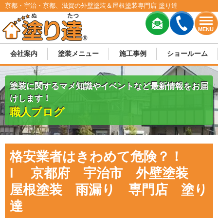
京都・宇治・京都、滋賀の外壁塗装＆屋根塗装専門店 塗り達
MENU
会社案内
塗装メニュー
施工事例
ショールーム
塗装に関するマメ知識やイベントなど最新情報をお届
けします！
職人ブログ
格安業者はきわめて危険？！
l 京都府 宇治市 外壁塗装
屋根塗装 雨漏り 専門店 塗り
達