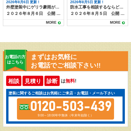
2026年8月6日 更新！
2026年8月5日 更新！
外壁塗装中にゲリラ豪雨が降ったら？工事への影響と対応方法
防水工事を相談するならどこに？状況別の相談先と選び方
２０２６年８月６日 公開 夏場を中心に増えているゲリラ豪雨は、外壁塗装工事にも大きな影響を与えます。 短時間で強い雨が降ると、塗料の仕上がり不良や工期の延長につながるため、現場では慎重な判断が求められます。 本記事では、突然の雨が外壁塗装工事に与える影響と、業者が行う対策について解説します。 目次ゲリラ豪雨が工事に与える影響塗料の密着不良色ムラや白化現象工期の延長施工業者が行う雨対策天気予報の細かなチェック塗装前の作業判断養生やシートでの防護工事中にゲリラ豪雨が降った場合の流れ施主ができる心構えまとめ ゲリラ豪雨が工事に与える影響 工事中のゲリラ豪雨が与える仕上がりや耐久性への影響を確認しておきましょう。 塗料の密着不良 塗装面が濡れた状態で塗料が付着すると、乾燥後に剥がれやすくなります。特に下塗り前や塗料の乾燥途中に雨が降ると、仕上がりや耐久性に影響します。 色ムラや白化現象 塗料が完全に乾く前に雨水が付着すると、表面が白っぽく濁ったり色ムラが発生します。この状態になると塗り直しが必要です。 工期の延長 ゲリラ豪雨は予測が難しいため、作業を中断したり翌日以降に工程をずらすことがあります。乾燥時間の確保も必要なため、予定より工期が伸びる場合があります。 施工業者が行う雨対策 塗装工事の施工業者は、天気予報によって、 ①雨が降り出すまで作業し、降ってきたらすぐに中断する ②１日中降りそうなので、最初から今日の作業を中止する のいずれかの判断をします。 ゲリラ豪雨などお天気の具合は、予報を見ていてもなかなか予測がつきづらいものですが、施工業者は事前に次のような対策を行って、急な雨に備えています。 天気予報の細かなチェック 近年は1時間単位のピンポイント予報が利用でき、工事前や休憩時間にも確認して作業スケジュールを調整します。 塗装前の作業判断 雨雲レーダーで豪雨の可能性が高い場合は、塗装工程を行わず、養生や下地調整など雨の影響を受けにくい作業に切り替えます。 養生やシートでの防護 作業中に急な雨が降った際は、足場のメッシュシートやビニールで塗装面を覆い、雨水の付着を防ぎます。 工事中にゲリラ豪雨が降った場合の流れ 塗装工事中にゲリラ豪雨に見舞われた場合には、次のように対応するのが一般的です。 作業を即時中断し、塗装面を雨から守る 雨が止んだら塗装面の水分を拭き取り、乾燥を確認 必要に応じて、部分的に再塗装を実施 乾燥状態が確保できない場合は翌日以降に作業を延期 塗料は余分な水分が混ざると耐久性や仕上がりに影響ができます。乾燥前に雨にあたらないようにすることと、作業を再開する際には、雨の影響を確認し、必要に応じて再塗装するなど修正が必要になります。 乾燥時間をしっかりとり、次の工程に移るためにも、雨の日やその翌日はしっかりと時間をとりますので、工期が伸びることもあります。 施主ができる心構え ゲリラ豪雨に限らず、天候が塗装工事に与える影響について事前に知っておくと、不安にならずに過ごすことができます。 夏場や梅雨時期は、工期が天候に左右されやすいことを理解する 工期延長があっても無理に急がせず、品質重視で進めてもらう 工事前の打ち合わせで「雨天時の対応方針」を確認しておく など、「家の外の工事は天気次第。さらに塗装は雨の影響を受け耐久性や仕上がりにも影響がある」ことを知っておきましょう。 まとめ 外壁塗装は天候の影響を大きく受ける工事です。ゲリラ豪雨が発生すると作業が中断され、工期が延びることもありますが、品質を守るためには必要な判断です。信頼できる業者であれば、天候を見極めながら安全かつ丁寧に作業を進めてくれます。 雨天時の対応は、塗装工程の進み具合や、今どんなことを行っているかによっても個々のケースで異なります。 実際に工事をしている場合は、施工店に「雨の場合の作業はどうなるのか」事前に確認しておくとよいでしょう。
２０２６年８月５日 公開 屋上やベランダの防水層が劣化すると、雨漏りや建物内部の腐食につながります。そのため定期的なメンテナンスや必要な補修工事が必要になりますが、いざ防水工事を検討するとなると、「どこに相談すればよいのか分からない」という方は多いのではないでしょうか。 スムーズで意味のある防水工事を行うためには、相談先の選び方も大切です。 今回は、防水工事の相談先とその特徴を整理します。 目次防水工事の主な相談先防水工事専門業者外壁塗装・屋根工事業者ハウスメーカー・工務店管理会社（マンション・アパートの場合）防水工事の状況別のおすすめ相談先戸建住宅で雨漏りが発生している場合外壁や屋根の塗装時期と重なっている場合新築から数年以内の場合マンションやアパートの屋上防水相談前に準備しておくこと防水工事のご相談は塗り達！ 防水工事の主な相談先 防水工事の施工ができる業者や相談できる先として、次のようなところがあげられます。 防水工事専門業者 最も直接的で専門的な知識を持っているのが防水工事専門業者です。ウレタン防水、シート防水、FRP防水など各工法の特徴や費用感、耐用年数を具体的に説明してもらえます。 また、現地調査後に複数の工法を比較提案してくれる業者も多く、選択肢を広く持てます。 外壁塗装・屋根工事業者 防水工事を取り扱う塗装店や屋根業者もあります。外壁や屋根のメンテナンスと同時に依頼できるため、足場の共用で費用を抑えられる場合があります。ただし、防水専門ではない場合もあるため、施工実績や担当職人の資格を確認しましょう。 ハウスメーカー・工務店 新築時に依頼したハウスメーカーや工務店も相談先のひとつです。もともとの施工方法や、下地の種類、過去の施工履歴を把握しているため、適切な修繕方法を提案してもらえる可能性があります。ただし、下請け業者を通すため中間マージンが発生し、費用が割高になることがあります。 管理会社（マンション・アパートの場合） 集合住宅であれば、施工店へ直接連絡せず、まずは管理会社や管理組合に相談するのが基本です。共用部分の防水工事は所有者単独では決定できないため、調査や見積もりの手配も管理会社が行います。 防水工事の状況別のおすすめ相談先 防水工事は全面改修や部分改修のほか、表面のトップコートだけ塗り替える場合、雨漏りしていて下地事取り換える必要がる場合など、様々なケースがあります。下記に、事例を挙げておススメの相談先をご紹介します。 戸建住宅で雨漏りが発生している場合 防水工事専門業者に直接相談し、現地調査で原因を特定してもらうのが早道です。防水工事の補修のほか、雨漏り補修が必要になります。雨漏り専門店なども相談先になるでしょう。 外壁や屋根の塗装時期と重なっている場合 外壁塗装業者や屋根工事業者にまとめて依頼すると、塗装用に組む足場を使えるのでコストダウンになります。塗装工事店でも防水工事を扱っている施工店があるので、確認してみましょう。 新築から数年以内の場合 保証期間内であればハウスメーカーに相談し、無償修繕が可能か確認します。防水工事は５～１０年ほどの耐久性があるため、築後数年であれば、初期不良の可能性があります。 マンションやアパートの屋上防水 管理会社・管理組合経由で計画的に工事を進める必要があります。一戸だけ部分的な補修が必要になるケースもあれば、建物全体で一度にメンテナンスした方がよい場合もあります。ベランダやバルコニーの防水面に不安があれば、直接施工店に相談せず、まずは管理組合などへ連絡してみましょう。 相談前に準備しておくこと 防水工事のメンテナンスを相談する際には次のようなことをまとめて準備しておくと話がスムーズになります。 雨漏りや水たまりなどの症状がいつから発生しているか 範囲や程度が分かる写真 過去の修繕履歴や保証書 特に、過去に修繕したことがある場合は契約書や見積書などを見せられるとよいでしょう。 防水工事のご相談は塗り達！ 防水工事の相談先は状況や建物の種類によって異なります。戸建住宅であれば防水専門業者や塗装店、集合住宅なら管理会社を通すのが基本です。 どこに相談する場合でも、複数社から見積もりを取り、提案内容や保証期間を比較検討することが、後悔しない防水工事につながります。 塗り達では、塗装工事に加えて防水工事の施工も行っています。塗装工事と一緒の施工も可能ですし、防水工事のみの工事も承ります。まずはお気軽にご相談ください。
MORE
MORE
まずはお気軽に
お電話の方
はこちら
お電話でご相談下さい!!
相談
見積り
診断
は
無料
!
塗装に関するご相談はお気軽にご来店・お電話・メール下さい
0120-503-439
9:00～18:00年中無休（年末年始除く）