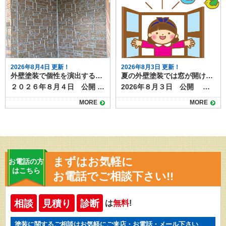
2026年8月4日 更新！
2026年8月3日 更新！
外壁塗装で個性を演出する多彩工法とは？模様仕上げの魅力と特徴
夏の外壁塗装では窓が開けられない？事前対策と実際の事例
２０２６年８月４日 公開 外壁塗装というと「単色で塗るだけ」というイメージを持つ人も多いですが、近年は色だけでなく模様をつける塗装も人気を集めています。 その代表的な塗装方法が「多彩工法」です。色と質感を組み合わせた独自の仕上がりが得られ、住まいの印象を大きく変えることができます。 目次多彩工法とは多彩工法のメリット高級感と個性を演出デザインの自由度が高い既存外壁の質感を活かせる汚れが目立ちにくい多彩工法の施工方法仕上がりのバリエーション注意点と費用の目安京都・滋賀で多彩工法なら塗り達にお任せ！ 多彩工法とは 多彩工法とは、２色又は３色の組み合わせ、自然な陰影をつけながら仕上げる塗装方法です。ベースとなる色の上から、粒状の塗料や異なる色の塗材を重ねることで、深みや立体感のある模様を作り出します。 サイディング外壁の凹凸を活かす施工方法なので、元々ある柄を以下shながら塗装したり、天然石調やレンガ調など高級感を演出することも可能です。 ▶多彩工法プラン 多彩工法のメリット 多彩工法を使った塗装には様々なメリットがあります。仕上がりの美しさだけではなくもちろん塗装工事としての耐久性もばっちりあります。 高級感と個性を演出 光の当たり方や見る角度によって表情が変わり、単色塗装では得られない高級感が生まれます。 #gallery-1 { margin: auto; } #gallery-1 .gallery-item { float: left; margin-top: 10px; text-align: center; width: 50%; } #gallery-1 img { border: 2px solid #cfcfcf; } #gallery-1 .gallery-caption { margin-left: 0; } /* see gallery_shortcode() in wp-includes/media.php */ 施工前 施工後 デザインの自由度が高い 色の組み合わせや粒の大きさ、模様の出し方などを調整できるため、周囲の家と差別化しやすくなります。 既存外壁の質感を活かせる サイディングの模様を残したまま色だけを変える「クリヤー仕上げ」や、上から模様を重ねる方法もあり、リフォームでも新築のような仕上がりにできます。 汚れが目立ちにくい 多色使いのため、雨だれや埃などの汚れが単色よりも目立ちにくいという特徴があります。 多彩工法の施工方法 多彩工法は特殊な専用ローラーを使って、多彩工法専用塗料を塗っていく施工方法です。 施工には通常の塗装よりも技術が必要で、塗料の販売元であるスズカファインの認定施工店でしか施工できない工法です。多彩工法をご希望の場合は、経験豊富な職人が在籍する認定施工店に依頼することが重要です。 仕上がりのバリエーション 多彩工法には、２色又は３色仕上げ、色の組み合わせによって天然石風・砂壁風・チップ入り・グラデーション調などさまざまなパターンがあります。 例えば、ベージュ系のベースにブラウンやホワイトのチップを加えると落ち着いた印象に、グレー系にブルーの粒を混ぜるとモダンな雰囲気になります。色の組み合わせ次第で和風にも洋風にも対応可能です。 注意点と費用の目安 多彩工法は通常の単色塗装よりも工程や材料が増えるため、費用は1.2〜1.5倍程度になる場合があります。 また、部分補修の際には模様を再現する必要があるため、同じ職人や塗料を使うことが望ましいでしょう。 玄関周りや外塀だけなど一部分への施工も可能です。認定施工店にぜひご相談ください。 ▶多彩工法の施工事例はこちら 京都・滋賀で多彩工法なら塗り達にお任せ！ 外壁塗装の模様仕上げ、とくに多彩工法は、住まいの個性を引き立てる魅力的な方法です。高級感やデザイン性を求める方にはぴったりの工法ですが、仕上がりの満足度は職人の腕に大きく左右されます。施工事例を確認しながら、自分の家に合ったデザインを検討することが大切です。 京都・滋賀で多彩工法をご希望なら、認定施工店の塗り達にご相談ください！施工実績も多数あります！
2026年８月３日 公開 外壁塗装工事では、塗料の飛散防止や安全確保のために足場と養生シートを設置します。 この養生が窓やサッシを覆ってしまうため、工事期間中は窓が開けられないことがあります。 特に夏場は室内の気温上昇が大きな負担となるため、事前の準備が欠かせません。本記事では夏の工事中の窓の開閉について、事前対策や実際の事例をご紹介します。 目次外壁塗装工事中はなぜ窓を開けられなくなるのか外壁塗装工事 夏場の窓開閉問題の事前対策エアコンの事前点検と使用カーテンや断熱シートの活用作業スケジュールの事前確認簡易扇風機やサーキュレーターの準備実際の事例夏場の外壁塗装工事はエアコンの使用や工程の事前確認で準備を 外壁塗装工事中はなぜ窓を開けられなくなるのか 外壁塗装工事時に行う養生は、塗料やホコリが室内に入らないようにするための重要な作業です。また塗料の飛散を防ぎ、作業効率を上げたり、仕上がりを美しくするために重要な工程です。 養生中は窓枠やサッシ部分もマスキングテープでしっかり密閉されるため、塗装工事をしている間は、窓などの開閉が制限されます。特に夏場は、室内の温度が上昇しても空気の入れ替えをするのが難しくなるため、事前に対策を知っておくと安心できるでしょう。 外壁塗装工事 夏場の窓開閉問題の事前対策 外壁塗装工事中は窓を開けての換気が難しい期間がしばらく続きます。次のような事前対策を取り、万全の態勢で工事を迎えましょう。 エアコンの事前点検と使用 工事前にエアコンのフィルター掃除や試運転を行い、冷房がしっかり効く状態になっているか事前に確認しておきましょう。室外機も養生することがあるため、エアコンが稼働できるように業者へ相談することも大切です。 ▶工事中のエアコンの使用についてはこちらの記事もご覧下さい カーテンや断熱シートの活用 養生シートで直射日光が遮られることはありますが、窓付近の熱こもりを軽減するため、断熱カーテンや遮熱フィルムをあらかじめ設置しておくと効果的です。エアコンとうまく併用しましょう。 作業スケジュールの事前確認 塗装期間中ずっと窓が開けられないわけではなく、工程によっては開放可能な日もあります。工事スケジュールを確認して、換気が可能なタイミングを把握しておくと安心です。 簡易扇風機やサーキュレーターの準備 冷房だけでなく空気を循環させることで、室内の温度ムラを減らせます。 実際の事例 あるお宅では、真夏に2週間の外壁塗装を実施しました。事前にエアコンの効き具合を確認し、さらに寝室にポータブルクーラーを設置したことで、夜間の暑さを軽減できたそうです。また、作業中に職人と連携し、昼休憩中や乾燥待ち時間に短時間だけ窓を開放し、室内の空気を入れ替える工夫も行われました。 別の事例では、工事期間を梅雨明け直後ではなく、気温が安定する初夏に設定することで、暑さの負担を軽減できたケースもあります。外壁塗装は一年中可能ですが、季節選びも快適さに影響します。できるだけご家族が快適に過ごせるように余裕を持ったスケジュールを組みましょう。 夏場の外壁塗装工事はエアコンの使用や工程の事前確認で準備を 夏場の外壁塗装では、窓が開けられないことによる暑さ対策が重要です。エアコンの事前準備、断熱グッズの活用、工程に応じた換気、季節の選択などを行うことで、工事中の不快感を大幅に軽減できます。施工前には必ず業者と養生範囲や工期について話し合い、快適で安全な工事期間を過ごしましょう。 外壁塗装工事中の不具合などもお気軽にご相談ください！ご連絡は塗り達まで！
MORE
MORE
まずはお気軽に
お電話の方
はこちら
お電話でご相談下さい!!
相談
見積り
診断
は
無料
!
塗装に関するご相談はお気軽にご来店・お電話・メール下さい