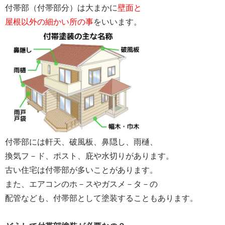
付帯部（付帯部分）は大まかに
壁面と
屋根以外の細かい所の事
をいいます。
付帯部には軒天、破風板、鼻隠し、雨樋、
換気フ－ド、ポスト、庇や水切りがあります。
古い住宅は付帯部が多いことがあります。
また、エアコンのホ－スやガスメ－タ－の
配管なども、付帯部として塗装することもあります。