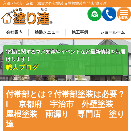
京都・宇治・京都、滋賀の外壁塗装＆屋根塗装専門店 塗り達
MENU
会社案内
塗装メニュー
施工事例
ショールーム
塗装に関するマメ知識やイベントなど最新情報をお届
けします！
職人ブログ
付帯部とは？付帯部塗装は必要？
l 京都府 宇治市 外壁塗装
屋根塗装 雨漏り 専門店 塗り
達