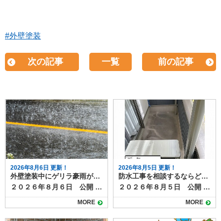
#外壁塗装
次の記事
一覧
前の記事
2026年8月6日 更新！
2026年8月5日 更新！
外壁塗装中にゲリラ豪雨が降ったら？工事への影響と対応方法
防水工事を相談するならどこに？状況別の相談先と選び方
２０２６年８月６日 公開 夏場を中心に増えているゲリラ豪雨は、外壁塗装工事にも大きな影響を与えます。 短時間で強い雨が降ると、塗料の仕上がり不良や工期の延長につながるため、現場では慎重な判断が求められます。 本記事では、突然の雨が外壁塗装工事に与える影響と、業者が行う対策について解説します。 目次ゲリラ豪雨が工事に与える影響塗料の密着不良色ムラや白化現象工期の延長施工業者が行う雨対策天気予報の細かなチェック塗装前の作業判断養生やシートでの防護工事中にゲリラ豪雨が降った場合の流れ施主ができる心構えまとめ ゲリラ豪雨が工事に与える影響 工事中のゲリラ豪雨が与える仕上がりや耐久性への影響を確認しておきましょう。 塗料の密着不良 塗装面が濡れた状態で塗料が付着すると、乾燥後に剥がれやすくなります。特に下塗り前や塗料の乾燥途中に雨が降ると、仕上がりや耐久性に影響します。 色ムラや白化現象 塗料が完全に乾く前に雨水が付着すると、表面が白っぽく濁ったり色ムラが発生します。この状態になると塗り直しが必要です。 工期の延長 ゲリラ豪雨は予測が難しいため、作業を中断したり翌日以降に工程をずらすことがあります。乾燥時間の確保も必要なため、予定より工期が伸びる場合があります。 施工業者が行う雨対策 塗装工事の施工業者は、天気予報によって、 ①雨が降り出すまで作業し、降ってきたらすぐに中断する ②１日中降りそうなので、最初から今日の作業を中止する のいずれかの判断をします。 ゲリラ豪雨などお天気の具合は、予報を見ていてもなかなか予測がつきづらいものですが、施工業者は事前に次のような対策を行って、急な雨に備えています。 天気予報の細かなチェック 近年は1時間単位のピンポイント予報が利用でき、工事前や休憩時間にも確認して作業スケジュールを調整します。 塗装前の作業判断 雨雲レーダーで豪雨の可能性が高い場合は、塗装工程を行わず、養生や下地調整など雨の影響を受けにくい作業に切り替えます。 養生やシートでの防護 作業中に急な雨が降った際は、足場のメッシュシートやビニールで塗装面を覆い、雨水の付着を防ぎます。 工事中にゲリラ豪雨が降った場合の流れ 塗装工事中にゲリラ豪雨に見舞われた場合には、次のように対応するのが一般的です。 作業を即時中断し、塗装面を雨から守る 雨が止んだら塗装面の水分を拭き取り、乾燥を確認 必要に応じて、部分的に再塗装を実施 乾燥状態が確保できない場合は翌日以降に作業を延期 塗料は余分な水分が混ざると耐久性や仕上がりに影響ができます。乾燥前に雨にあたらないようにすることと、作業を再開する際には、雨の影響を確認し、必要に応じて再塗装するなど修正が必要になります。 乾燥時間をしっかりとり、次の工程に移るためにも、雨の日やその翌日はしっかりと時間をとりますので、工期が伸びることもあります。 施主ができる心構え ゲリラ豪雨に限らず、天候が塗装工事に与える影響について事前に知っておくと、不安にならずに過ごすことができます。 夏場や梅雨時期は、工期が天候に左右されやすいことを理解する 工期延長があっても無理に急がせず、品質重視で進めてもらう 工事前の打ち合わせで「雨天時の対応方針」を確認しておく など、「家の外の工事は天気次第。さらに塗装は雨の影響を受け耐久性や仕上がりにも影響がある」ことを知っておきましょう。 まとめ 外壁塗装は天候の影響を大きく受ける工事です。ゲリラ豪雨が発生すると作業が中断され、工期が延びることもありますが、品質を守るためには必要な判断です。信頼できる業者であれば、天候を見極めながら安全かつ丁寧に作業を進めてくれます。 雨天時の対応は、塗装工程の進み具合や、今どんなことを行っているかによっても個々のケースで異なります。 実際に工事をしている場合は、施工店に「雨の場合の作業はどうなるのか」事前に確認しておくとよいでしょう。
２０２６年８月５日 公開 屋上やベランダの防水層が劣化すると、雨漏りや建物内部の腐食につながります。そのため定期的なメンテナンスや必要な補修工事が必要になりますが、いざ防水工事を検討するとなると、「どこに相談すればよいのか分からない」という方は多いのではないでしょうか。 スムーズで意味のある防水工事を行うためには、相談先の選び方も大切です。 今回は、防水工事の相談先とその特徴を整理します。 目次防水工事の主な相談先防水工事専門業者外壁塗装・屋根工事業者ハウスメーカー・工務店管理会社（マンション・アパートの場合）防水工事の状況別のおすすめ相談先戸建住宅で雨漏りが発生している場合外壁や屋根の塗装時期と重なっている場合新築から数年以内の場合マンションやアパートの屋上防水相談前に準備しておくこと防水工事のご相談は塗り達！ 防水工事の主な相談先 防水工事の施工ができる業者や相談できる先として、次のようなところがあげられます。 防水工事専門業者 最も直接的で専門的な知識を持っているのが防水工事専門業者です。ウレタン防水、シート防水、FRP防水など各工法の特徴や費用感、耐用年数を具体的に説明してもらえます。 また、現地調査後に複数の工法を比較提案してくれる業者も多く、選択肢を広く持てます。 外壁塗装・屋根工事業者 防水工事を取り扱う塗装店や屋根業者もあります。外壁や屋根のメンテナンスと同時に依頼できるため、足場の共用で費用を抑えられる場合があります。ただし、防水専門ではない場合もあるため、施工実績や担当職人の資格を確認しましょう。 ハウスメーカー・工務店 新築時に依頼したハウスメーカーや工務店も相談先のひとつです。もともとの施工方法や、下地の種類、過去の施工履歴を把握しているため、適切な修繕方法を提案してもらえる可能性があります。ただし、下請け業者を通すため中間マージンが発生し、費用が割高になることがあります。 管理会社（マンション・アパートの場合） 集合住宅であれば、施工店へ直接連絡せず、まずは管理会社や管理組合に相談するのが基本です。共用部分の防水工事は所有者単独では決定できないため、調査や見積もりの手配も管理会社が行います。 防水工事の状況別のおすすめ相談先 防水工事は全面改修や部分改修のほか、表面のトップコートだけ塗り替える場合、雨漏りしていて下地事取り換える必要がる場合など、様々なケースがあります。下記に、事例を挙げておススメの相談先をご紹介します。 戸建住宅で雨漏りが発生している場合 防水工事専門業者に直接相談し、現地調査で原因を特定してもらうのが早道です。防水工事の補修のほか、雨漏り補修が必要になります。雨漏り専門店なども相談先になるでしょう。 外壁や屋根の塗装時期と重なっている場合 外壁塗装業者や屋根工事業者にまとめて依頼すると、塗装用に組む足場を使えるのでコストダウンになります。塗装工事店でも防水工事を扱っている施工店があるので、確認してみましょう。 新築から数年以内の場合 保証期間内であればハウスメーカーに相談し、無償修繕が可能か確認します。防水工事は５～１０年ほどの耐久性があるため、築後数年であれば、初期不良の可能性があります。 マンションやアパートの屋上防水 管理会社・管理組合経由で計画的に工事を進める必要があります。一戸だけ部分的な補修が必要になるケースもあれば、建物全体で一度にメンテナンスした方がよい場合もあります。ベランダやバルコニーの防水面に不安があれば、直接施工店に相談せず、まずは管理組合などへ連絡してみましょう。 相談前に準備しておくこと 防水工事のメンテナンスを相談する際には次のようなことをまとめて準備しておくと話がスムーズになります。 雨漏りや水たまりなどの症状がいつから発生しているか 範囲や程度が分かる写真 過去の修繕履歴や保証書 特に、過去に修繕したことがある場合は契約書や見積書などを見せられるとよいでしょう。 防水工事のご相談は塗り達！ 防水工事の相談先は状況や建物の種類によって異なります。戸建住宅であれば防水専門業者や塗装店、集合住宅なら管理会社を通すのが基本です。 どこに相談する場合でも、複数社から見積もりを取り、提案内容や保証期間を比較検討することが、後悔しない防水工事につながります。 塗り達では、塗装工事に加えて防水工事の施工も行っています。塗装工事と一緒の施工も可能ですし、防水工事のみの工事も承ります。まずはお気軽にご相談ください。
MORE
MORE