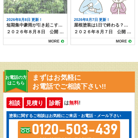
2026年8月8日 更新！
2026年8月7日 更新！
短期集中豪雨が引き起こす雨漏りリスクと劣化症状
屋根塗装は1日で終わる？工事期間と注意点
２０２６年８月８日 公開 近年、夏場を中心にゲリラ豪雨や短期集中豪雨が増加しています。突然の強い雨は、普段は問題のない屋根や外壁でも、雨漏りを引き起こすきっかけになることがあります。 ここでは、豪雨による雨漏りの仕組みと、事前にチェックすべき劣化症状、そして台風との違いや被害パターンについて解説します。 目次豪雨が雨漏りを悪化させる理由台風と豪雨の違いと被害パターン雨漏りを招く劣化症状屋根材のひび割れや欠け棟板金や金属部分の浮き外壁のクラック（ひび）シーリング（コーキング）の剥がれや硬化屋上やベランダ防水層の劣化豪雨後にチェックすべきサイン集中豪雨の季節が来る前にお家の点検を 豪雨が雨漏りを悪化させる理由 短時間に大量の雨が降ると、通常の排水機能では処理しきれず長時間同じ場所に水がとどまるため、屋根や外壁の隙間から水が侵入しやすくなります。 さらに、風を伴う豪雨では雨水が横から吹き込み、普段は濡れない箇所にまで到達することもあります。その結果、軽微なひび割れやコーキングの劣化が一気に雨漏りへと発展する可能性が高まります。 台風と豪雨の違いと被害パターン 台風は長時間にわたり強い風雨が続くため、屋根材の飛散や外壁材の破損など、構造的な被害が出やすい傾向があります。 一方、短期集中豪雨は局地的かつ短時間で大量の雨を降らせるため、排水不良や小さな隙間からの水の侵入が主な原因になります。 つまり、台風は「風＋雨」で大きな破損をもたらし、豪雨は「水量」によって既存の弱点を突くのが特徴です。 雨漏りを招く劣化症状 豪雨時に雨漏りが発生しやすいのは、以下のような劣化症状が見られます。ゲリラ豪雨や台風時期が到来する前に今一度確認しましょう。 屋根材のひび割れや欠け 瓦やスレートの割れ目から水が浸入し、下地を傷めます。 棟板金や金属部分の浮き 風雨の影響で金属部が浮き上がり、雨水が入り込む経路になります。 外壁のクラック（ひび） 0.3mm程度の細いひびでも、豪雨時には水が勢いよく侵入します。 シーリング（コーキング）の剥がれや硬化 窓枠や外壁のつなぎ目の防水材が劣化すると、隙間から水が入りやすくなります。 屋上やベランダ防水層の劣化 防水層のひびや剥がれは、豪雨で一気に雨漏りを悪化させます。 豪雨後にチェックすべきサイン 短期集中豪雨の後、以下のような症状が見られる場合は、すでに雨水が内部に侵入し雨漏りが進行している可能性があります。 天井や壁のシミ クロスや壁紙の浮き・剥がれ 室内のカビ臭 屋根裏の湿気や濡れ跡 雨漏りは勝手に直ることはありません。放置すると、木材の腐食や断熱材の劣化が進行し、お家の耐久性に影響が出たり、腐食部材の修理費が高額になったりと、お家にとって多くのデメリットとリスクがあります。 集中豪雨の季節が来る前にお家の点検を 短期集中豪雨は、わずかな劣化でも雨漏りを引き起こす危険性があります。台風のような大規模被害とは違い、小さな不具合を突く形で被害が広がるため、日頃の点検が欠かせません。屋根や外壁、シーリング、防水層の状態を定期的に確認し、早めの補修で豪雨被害を防ぎましょう。 塗り達では、雨漏り点検のほか、外壁や屋根の劣化診断・補修施工提案など随時承っています。 豪雨や台風の季節の前に一度お家の健康診断をしませんか？ご相談は下記よりお気軽にどうぞ
２０２６年８月７日 公開 屋根塗装の工事について、「作業は何日かかるのか」「1日で終わるのか」が気になる方も多いでしょう。 たしかに工事期間が短ければうれしいかもしれませんが、きちんと施工できていなければ意味がありませんよね。 結論から言うと、屋根塗装をしっかりと行う場合、1日で完了することはほとんどありません。ここでは、屋根塗装の一般的な工程と日数、1日で終わらせる場合の条件や注意点を解説します。 目次屋根塗装の一般的な工期足場組立高圧洗浄下地処理・補修下塗り中塗り・上塗り仕上げ・点検・足場解体1日で終わる場合の条件無理に1日で終わらせるリスク塗膜の耐久性低下仕上がりのムラ屋根塗装は正しい施工で高品質メンテナンスになります 屋根塗装の一般的な工期 屋根塗装は下地処理から仕上げまで複数工程があり、通常は５〜7日程度かかります。工程は以下の通りです。 足場組立 屋根塗装は高所作業のため、必ず足場を組みます。足場組みは半日～１日で完了します。 高圧洗浄 屋根表面の汚れやコケ、古い塗膜を水圧で洗い落とします。洗浄後はしっかり乾燥させる必要があり、この時点で1日かかります。 下地処理・補修 ひび割れ補修や板金部分のケレン作業など、塗装前の準備を行います。屋根の大きさや劣化の程度によって作業量が異なりますか、およそ半日～１日かけて行います。 下塗り 塗料の密着性を高めるための下塗りを行います。乾燥時間は数時間〜1日必要です。 中塗り・上塗り 色付けと耐久性を高めるため、同じ塗料を2回塗り重ねます。塗り重ねの間にも乾燥時間を取ります。中塗り・上塗りともにしっかり乾燥時間を設けるので、最低でも２日以上はかかります。 仕上げ・点検・足場解体 塗り残しやムラのチェック、清掃などを行って完了です。 1日で終わる場合の条件 前項で見てきたように、屋根塗装の一般的な工程をすべて踏むとすると、１日で作業が終わることはありません。 部分補修のみなど特殊な条件の塗装であれば、1日で作業が終わるケースもあります。 ただし、これらはあくまで例外であり、耐久性や美観を長く保ちたい場合には不向きです。 無理に1日で終わらせるリスク 屋根塗装を早く終わらせたい！と無理やり１日で終わらせると次のようなリスク・デメリットがあります。 塗膜の耐久性低下 乾燥時間を十分に取らないと塗料の性能が発揮できず、剥がれやすくなります。グレードの高い塗料であれば耐久年数は２０年にもなりますが、施工不良によってわずか数年ではがれてきてしまうというケースも。 仕上がりのムラ 急いで塗ることで塗りムラや厚み不足が起こりやすくなります。厚み不足は塗膜が均一でない証拠なので、部分的に早く劣化したり、美観性が損なわれたりする原因になります。 屋根塗装は正しい施工で高品質メンテナンスになります 屋根塗装は品質を守るために、基本的には数日かけて行うのが理想です。1日で終わらせることは可能な場合もありますが、その多くは部分塗装や応急処置に限られます。長持ちする塗装を求めるなら、日数に余裕を持ち、しっかりと工程を踏む業者を選びましょう。 塗り達では、各工程を写真におさめ、正しい施工を遵守しています。高品質な屋根塗装なら塗り達にお任せください！
MORE
MORE
まずはお気軽に
お電話の方
はこちら
お電話でご相談下さい!!
相談
見積り
診断
は
無料
!
塗装に関するご相談はお気軽にご来店・お電話・メール下さい
0120-503-439