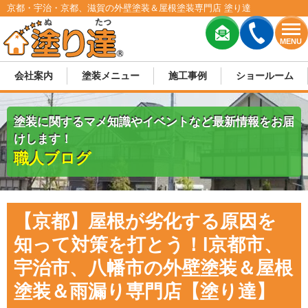
京都・宇治・京都、滋賀の外壁塗装＆屋根塗装専門店 塗り達
MENU
会社案内
塗装メニュー
施工事例
ショールーム
塗装に関するマメ知識やイベントなど最新情報をお届
けします！
職人ブログ
【京都】屋根が劣化する原因を
知って対策を打とう！l京都市、
宇治市、八幡市の外壁塗装＆屋根
塗装＆雨漏り専門店【塗り達】