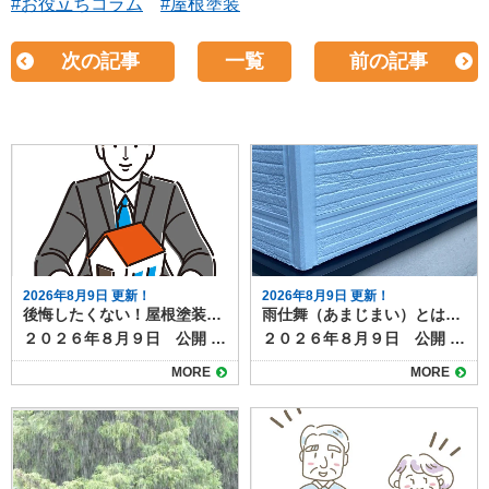
#お役立ちコラム
#屋根塗装
次の記事
一覧
前の記事
2026年8月9日 更新！
2026年8月9日 更新！
後悔したくない！屋根塗装の業者選びでありがちな失敗例と対策
雨仕舞（あまじまい）とは？建物を雨水から守る重要な仕組み
２０２６年８月９日 公開 屋根塗装は高額な工事になることも多く、業者選びはとても重要です。 しかし、「しっかり調べたつもりだったのに…」「見積もりが安かったから決めたけど…」と、後悔してしまうケースも少なくありません。 今回は、屋根塗装の業者選びでよくある失敗例と、そうならないための対策についてご紹介します。 目次よくある失敗例①：金額だけで決めてしまったよくある失敗例②：実績や評判を確認しなかったよくある失敗例③：急かされ、よくわからないまま契約したよくある失敗例④：保証内容を確認していなかった納得の屋根塗装工事は、信頼できる業者選びから！ よくある失敗例①：金額だけで決めてしまった 「他社より10万円以上安かったから決めた」というように、費用だけで業者を選ぶと、必要な工程を省略されたり、品質の低い塗料が使われたりするケースがあります。 金額は大切な判断材料ですが、安さだけに飛びつくのはリスクも伴います。 ＜対策＞ 見積もりの内容を細かく確認し、価格だけでなく施工内容や保証、使用塗料などを比較しましょう。 2〜3社以上から相見積もりを取ることがおすすめです。 よくある失敗例②：実績や評判を確認しなかった 「近所で工事していると営業に来たから」「チラシを見たから」と、業者の実績や評判を調べずにとびついて契約してしまうと、後から「こんなはずじゃなかった」と感じることも。 施工後のトラブル対応が不十分だった、保証がなかったなどの声もよく聞かれます。 ＜対策＞ 施工事例や口コミ、Googleレビューなどを確認し、実績のある業者かどうかをチェックしましょう。ホームページやSNSでの発信も判断材料になります。近くで工事している業者の場合は、実際に施工した方に話をきくのも◎ よくある失敗例③：急かされ、よくわからないまま契約した 「今日契約すれば〇万円引きますよ！」というセールストークに流されたり、「とりあえず契約だけ！」「工事の日を押えるためにまずは契約を！」など、十分に検討できないまま契約してしまうケースもあります。 焦って決めてしまうと、確認が不十分になり、後悔につながる可能性が高まります。 ＜対策＞ 急かされても一度冷静になり、家族や第三者に相談する時間を確保しましょう。「その場で決めない」ことを意識すると失敗が防げます。 よくある失敗例④：保証内容を確認していなかった 施工後すぐに塗膜が剥がれたり、不具合が発生したときに「保証がなかった」「問い合わせても対応してくれない」といった問題が発覚することもあります。中には数年で施工店自体がなくなってしまっていることも。 耐久年数が１０年以上ある塗料の場合、お付き合いも長くなります。誠実な業者を選ぶのは、保証があるかどうかと並んで重要です。 ＜対策＞ 契約前に保証内容をしっかり確認し、口頭ではなく書面で取り交わしておくことが大切です。施工後のアフターフォロー体制も合わせて確認しましょう。 納得の屋根塗装工事は、信頼できる業者選びから！ 屋根塗装の失敗を防ぐためには、「価格」「実績」「口コミ」「保証内容」の4つをしっかりチェックすることがポイントです。 特に屋根塗装は見えにくい部分の工事となるため、信頼できる業者を選ぶことが何よりも大切です。地元で長年の実績がある専門業者であれば、地域の気候や建物の特徴を熟知しているため安心感もあります。 初めての屋根塗装でも、少しの注意と準備で失敗は防げます。焦らず、情報を集めて納得のいく業者選びを心がけましょう。 屋根塗装の事なら塗り達までお気軽にご相談ください！
２０２６年８月９日 公開 この記事では雨仕舞（あまじまい）について解説しています。 建物を長く快適に使うために欠かせないのが「雨仕舞（あまじまい）」です。普段の生活ではあまり耳にしない言葉ですが、屋根や外壁の性能を左右する重要な考え方です。 本記事では、雨仕舞の意味や役割、施工時のポイントをわかりやすく解説します。 目次雨仕舞の意味と役割雨仕舞が不十分だと起こる問題具体的な雨仕舞の例屋根の重なり水切り金物シーリング材笠木・役物まとめ 雨仕舞の意味と役割 雨仕舞とは、雨水を建物内部に浸入させないための工夫や仕組みを指します。 建築における防水対策の一種で、単純に「水を止める」のではなく、雨水を効率的に流し、逃がすことを目的としています。 たとえば、屋根の勾配や瓦の重なり、外壁のサッシ周りのシーリングなどはすべて雨仕舞の一部です。仮に外壁塗装で塗膜をきれいに仕上げても、雨仕舞が不十分だと雨漏りにつながってしまいます。 雨仕舞が不十分だと起こる問題 雨仕舞が適切でないと、雨漏りなどのリスクが増し、次のような不具合が発生しやすくなります。 屋根や外壁からの雨漏り 下地木材の腐食 断熱材や室内仕上げ材の劣化 カビやシミの発生 これらは建物の寿命を縮めるだけでなく、修繕費用も高額になるリスクがあります。 具体的な雨仕舞の例 雨仕舞は住宅の様々な場所で工夫を凝らして施工されており、それぞれが雨漏りを防ぐ役割を果たしています。 屋根の重なり 瓦やスレートを重ねて配置し、水を下方向に流すように葺かれています。 水切り金物 外壁の下端やサッシ下に取り付け、雨水を外へ逃がす。 シーリング材 窓枠や外壁材の隙間を埋め、雨水の侵入を防ぐぎます。 笠木・役物 ベランダや手すり上部に取り付け、上からの雨水を防御します。 まとめ 雨仕舞は、外壁塗装や屋根工事、防水工事と深く関わる重要な要素です。 単に「水を防ぐ」のではなく、「水を逃がす」設計が建物を長持ちさせる鍵になります。外壁塗装や屋根リフォームを検討する際は、仕上がりの美観だけでなく、雨仕舞の観点からも施工店に相談すると安心です。 外壁塗装や屋根塗装と一緒に雨仕舞のメンテナンスも可能です。塗り達までお気軽にご連絡下さい。
MORE
MORE