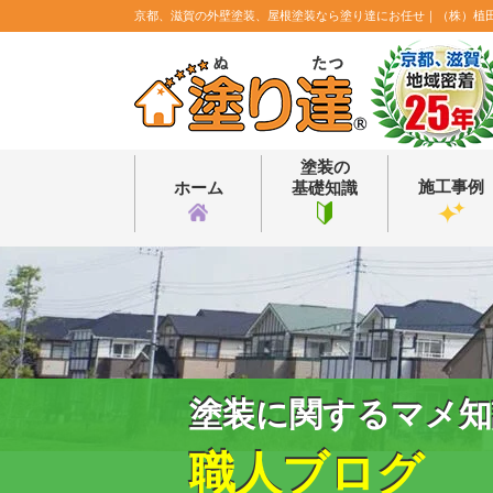
京都、滋賀の外壁塗装、屋根塗装なら塗り達にお任せ｜（株）植
塗装の
施工事例
ホーム
基礎知識
塗装に関するマメ知
職人ブログ