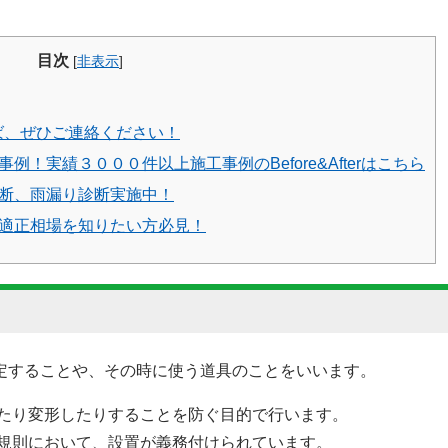
目次
[
非表示
]
ば、ぜひご連絡ください！
例！実績３０００件以上施工事例のBefore&Afterはこちら
断、雨漏り診断実施中！
適正相場を知りたい方必見！
定することや、その時に使う道具のことをいいます。
たり変形したりすることを防ぐ目的で行います。
規則において、設置が義務付けられています。