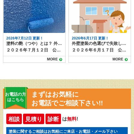
2026年7月12日 更新！
2026年6月17日 更新！
塗料の艶（つや）とは？ 外壁塗装を考えるなら知っておきたい基礎知識
外壁塗装の色選びで失敗しないために！よくある失敗例と成功のカギ
２０２６年７月１２日 公開 この記事では、塗料の艶（つや）について解説しています。 外壁塗装の打ち合わせで塗料を選ぶ際に「艶あり」「艶なし」などの言葉を聞いて、どのような違いがあるのか気になったことはありませんか？ 「塗料の艶」とは、簡単に言えば塗装面の光沢の度合いのこと。見た目の印象を大きく左右するだけでなく、耐久性や汚れの付きやすさにも関係します。 本記事では、塗料の艶の種類と特徴、それぞれのメリット・デメリットについて解説します。 目次塗料の艶の種類は5段階が基本艶の違いで何が変わる？仕上がりの印象塗料の艶加減の調整方法艶を選ぶときの注意点 塗料の艶の種類は5段階が基本 一般的な外壁用塗料は、以下のように艶の度合いを5段階に分けて選ぶことができます。 艶あり（100％艶） 7分艶（70％艶） 5分艶（50％艶） 3分艶（30％艶） 艶消し（0％艶） 数字が大きいほど光沢が強く、ピカピカ・テカテカした仕上がりになります。逆に、艶が少ないほど落ち着いたマットな印象になります。 艶の違いで何が変わる？仕上がりの印象 塗料の艶加減には、以下のような特徴があります。 艶あり・7分艶の特徴 → 光沢があり、塗膜表面がつるつるとなめらかなので汚れが付きにくく、耐久性が高いとされます。新築のような仕上がりにしたい方におすすめです。 5分艶・3分艶の特徴 → 適度な艶を抑え、上品で落ち着いた印象に。汚れにくさと見た目のバランスが取れています。 艶消しの特徴 → マットな質感で、高級感や和風の外観にぴったり。ただし、表面がややザラついているため汚れが付きやすく、耐久性もやや劣る傾向があります。 塗料の艶加減の調整方法 塗料はもともと艶ありの状態でテカテカな状態が基本です。 艶を落としたい場合は、ツヤ消し剤を入れてツヤを消していきます。 ツヤ消し剤は添加物なので、艶あり（添加物なし）よりも、ツヤ消し剤がたくさん入っている塗料のほうが、耐久性などの性能面で多少劣るといわれます。 無機塗料など元々耐久性のたかい塗料を選ぶ場合、艶なしまでツヤ加減を落としてしまうと、添加物がたくさん入ることになり、無機塗料本来の耐久性が十分に発揮されない恐れがあります。塗料のグレードとツヤ加減を選ぶ際には施工店に相談しながら決めるとよいでしょう。 艶を選ぶときの注意点 塗料の艶加減は、仕上がりや見た目の好みだけでなく、以下の点も踏まえて選ぶのがおすすめです。 日当たりの良い場所は艶が目立ちやすい 光が強く当たる面は、艶の具合がはっきり見えるため、光沢を抑えた方が自然に見えることもあります。光りすぎると、選んだ塗料が白っぽく見えます。 外壁材の風合いを活かしたい場合は艶控えめが◎ サイディングやモルタルの質感を残したい場合は、艶を抑えることで自然な印象になります。 汚れやすい立地なら艶ありがおすすめ 車通りが多い場所や湿気の多い場所では、汚れが付きにくい艶ありが機能面で優れています。 塗料の艶は、外壁の印象やメンテナンス性に関わる大事な要素です。塗料そのものの性能と併せて、仕上がりイメージや周囲の環境にも配慮して選ぶことが大切です。塗装前にはサンプル板や施工事例で艶感を確認しておくと、仕上がりに満足しやすくなります。
２０２６年６月１７日 公開 外壁塗装を行う際に、使用する塗料の色選びは、見た目の印象・仕上がりイメージを大きく左右する重要な要素です。 しかし、仕上がってみて「思っていた色と違った」「近所の景観に合わない」といった失敗も少なくありません。一度塗装すると簡単にはやり直せないため、色選びには慎重さが求められます。 本記事では、外壁塗装で色選びに失敗しないためのポイントと、実際によくある失敗例を紹介します。 目次外壁塗装でよくある色選びの失敗例「イメージと違う色になった」「周囲の家と調和していない」「汚れが目立ちやすい色だった」「流行に流されてしまった」失敗しないための色選びのポイント1.A4サイズ以上の大きめの塗り板サンプルを確認する2.近隣住宅や街並みに調和するかを意識する3.汚れの目立ちにくさを考慮する4.ツヤ加減を選ぶ5.カラーシミュレーションを活用する外壁塗装の色選びも塗り達にご相談ください！ 外壁塗装でよくある色選びの失敗例 外壁塗装の色選びでよくある失敗例を確認しておきましょう。同じようなお声が多く聞かれるため、事前に知っておくだけでも色選びの参考になります。 「イメージと違う色になった」 カラーサンプルやカタログで選んだ色が、実際に壁に塗ってみると明るすぎたり暗すぎたりすることがあります。 特に屋外では日光の影響で色が変わって見えるため、屋内で見た色と印象が異なるのはよくある失敗です。 またサンプルの小さなものと、外壁という大きなキャンバスでは色の印象が異なります。ツヤ加減でもイメージが変わるので、慎重に選びたいところですね。 「周囲の家と調和していない」 個性的な色を選んだ結果、近隣の住宅とのバランスが悪く浮いてしまったという声もあります。地域の景観や住宅街の雰囲気に合っているかも、イメージしておきましょう。 「汚れが目立ちやすい色だった」 白や黒など極端に明るい・暗い色は、汚れが目立ちやすい傾向があります。特に交通量の多い道路沿いでは破棄ガスの汚れ、サッシからの雨だれがつきやすい立地では注意が必要です。 「流行に流されてしまった」 SNSやテレビで話題の人気色を選んだものの、数年で飽きてしまったというケースもあります。外壁は10年以上そのままのことが多いため、一時的な流行よりも長く愛せる色を選ぶのが理想です。 失敗しないための色選びのポイント 外壁塗装の色選びで失敗しないためのポイントを５つ紹介しましょう。 1.A4サイズ以上の大きめの塗り板サンプルを確認する 小さな色見本では仕上がりのイメージがつかみにくいため、業者に色見本（塗り板）を依頼して屋外で確認しましょう。 塗り板はA4サイズくらいのものが一般的で、できれば午前・午後・曇りの日など屋外でチェックすると安心です。 2.近隣住宅や街並みに調和するかを意識する 外壁は自分の好みだけでなく、地域との調和も大切です。周囲の家の色味を観察し、浮きすぎない範囲で個性を出すようにしましょう。 3.汚れの目立ちにくさを考慮する 昔から人気のあるグレーやベージュなどの中間色は、汚れがついても目立ちにくく、長く美しさを保ちやすいとされています。機能性と美観の両方を意識して選ぶと後悔しにくいでしょう。 4.ツヤ加減を選ぶ ツヤの有無も考える色だけでなく、塗料のツヤの程度も見た目の印象に影響します。落ち着いた印象にしたいなら3分ツヤやツヤ消し仕上げを選ぶと良いでしょう。 ツヤありはテカテカとして光をたくさん反射するため、思ったより明るく見えてしまいます。 5.カラーシミュレーションを活用する 業者によっては、実際の家の写真を使って色のシミュレーションができるサービスを提供しています。事前に仕上がりイメージを確認できるため、失敗リスクを大きく減らせます。 外壁塗装の色選びも塗り達にご相談ください！ 外壁塗装の色選びは見た目だけでなく、長く暮らす家の満足度に直結する重要な工程です。 色見本の確認方法や周囲との調和、汚れへの配慮など、いくつかのポイントを押さえることで失敗を防ぐことができます。信頼できる業者と相談しながら、納得のいく色選びを進めましょう。 外壁塗装の色選びも塗り達にご相談ください！ お打ち合わせではご自宅写真を使ったカラーシミュレーションをお試しいただけます。ぜひご活用ください♪
MORE
MORE
まずはお気軽に
お電話の方
はこちら
お電話でご相談下さい!!
相談
見積り
診断
は
無料
!
塗装に関するご相談はお気軽にご来店・お電話・メール下さい