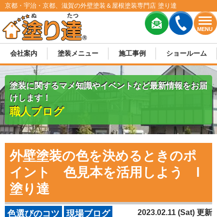
京都・宇治・京都、滋賀の外壁塗装＆屋根塗装専門店 塗り達
MENU
会社案内
塗装メニュー
施工事例
ショールーム
塗装に関するマメ知識やイベントなど最新情報をお届
けします！
職人ブログ
外壁塗装の色を決めるときのポ
イント 色見本を活用しよう l
塗り達
2023.02.11 (Sat) 更新
色選びのコツ
現場ブログ