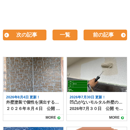
次の記事
一覧
前の記事
2026年8月4日 更新！
2026年7月30日 更新！
外壁塗装で個性を演出する多彩工法とは？模様仕上げの魅力と特徴
凹凸がないモルタル外壁の色選び＋仕上げ方で個性を出す方法
２０２６年８月４日 公開 外壁塗装というと「単色で塗るだけ」というイメージを持つ人も多いですが、近年は色だけでなく模様をつける塗装も人気を集めています。 その代表的な塗装方法が「多彩工法」です。色と質感を組み合わせた独自の仕上がりが得られ、住まいの印象を大きく変えることができます。 目次多彩工法とは多彩工法のメリット高級感と個性を演出デザインの自由度が高い既存外壁の質感を活かせる汚れが目立ちにくい多彩工法の施工方法仕上がりのバリエーション注意点と費用の目安京都・滋賀で多彩工法なら塗り達にお任せ！ 多彩工法とは 多彩工法とは、２色又は３色の組み合わせ、自然な陰影をつけながら仕上げる塗装方法です。ベースとなる色の上から、粒状の塗料や異なる色の塗材を重ねることで、深みや立体感のある模様を作り出します。 サイディング外壁の凹凸を活かす施工方法なので、元々ある柄を以下shながら塗装したり、天然石調やレンガ調など高級感を演出することも可能です。 ▶多彩工法プラン 多彩工法のメリット 多彩工法を使った塗装には様々なメリットがあります。仕上がりの美しさだけではなくもちろん塗装工事としての耐久性もばっちりあります。 高級感と個性を演出 光の当たり方や見る角度によって表情が変わり、単色塗装では得られない高級感が生まれます。 #gallery-2 { margin: auto; } #gallery-2 .gallery-item { float: left; margin-top: 10px; text-align: center; width: 50%; } #gallery-2 img { border: 2px solid #cfcfcf; } #gallery-2 .gallery-caption { margin-left: 0; } /* see gallery_shortcode() in wp-includes/media.php */ 施工前 施工後 デザインの自由度が高い 色の組み合わせや粒の大きさ、模様の出し方などを調整できるため、周囲の家と差別化しやすくなります。 既存外壁の質感を活かせる サイディングの模様を残したまま色だけを変える「クリヤー仕上げ」や、上から模様を重ねる方法もあり、リフォームでも新築のような仕上がりにできます。 汚れが目立ちにくい 多色使いのため、雨だれや埃などの汚れが単色よりも目立ちにくいという特徴があります。 多彩工法の施工方法 多彩工法は特殊な専用ローラーを使って、多彩工法専用塗料を塗っていく施工方法です。 施工には通常の塗装よりも技術が必要で、塗料の販売元であるスズカファインの認定施工店でしか施工できない工法です。多彩工法をご希望の場合は、経験豊富な職人が在籍する認定施工店に依頼することが重要です。 仕上がりのバリエーション 多彩工法には、２色又は３色仕上げ、色の組み合わせによって天然石風・砂壁風・チップ入り・グラデーション調などさまざまなパターンがあります。 例えば、ベージュ系のベースにブラウンやホワイトのチップを加えると落ち着いた印象に、グレー系にブルーの粒を混ぜるとモダンな雰囲気になります。色の組み合わせ次第で和風にも洋風にも対応可能です。 注意点と費用の目安 多彩工法は通常の単色塗装よりも工程や材料が増えるため、費用は1.2〜1.5倍程度になる場合があります。 また、部分補修の際には模様を再現する必要があるため、同じ職人や塗料を使うことが望ましいでしょう。 玄関周りや外塀だけなど一部分への施工も可能です。認定施工店にぜひご相談ください。 ▶多彩工法の施工事例はこちら 京都・滋賀で多彩工法なら塗り達にお任せ！ 外壁塗装の模様仕上げ、とくに多彩工法は、住まいの個性を引き立てる魅力的な方法です。高級感やデザイン性を求める方にはぴったりの工法ですが、仕上がりの満足度は職人の腕に大きく左右されます。施工事例を確認しながら、自分の家に合ったデザインを検討することが大切です。 京都・滋賀で多彩工法をご希望なら、認定施工店の塗り達にご相談ください！施工実績も多数あります！
2026年7月３０日 公開 モルタル外壁は、サイディングのような規格模様や凹凸がなく、フラットでシンプルな外壁面が特徴です。 そのため、外壁塗装で色を決める際には、選び方によって印象が大きく変わります。 しかし、色だけで雰囲気を作ろうとすると、どうしても一般的で似通った仕上がりになりがちです。そこで、モルタル外壁ならではの特性を生かし、色選びと仕上げ方法を組み合わせることで、個性的かつ長く愛せる唯一無二の仕上がりにすることが可能です。 目次モルタル外壁の色選びのポイント色選びだけでは単調になりやすい理由柄や仕上げ方法をプラスするアイデアモルタル外壁の塗装も塗り達にお任せください！ モルタル外壁の色選びのポイント まず大前提として、モルタル外壁は表面が平らなため、光の当たり方や陰影による立体感が出にくい傾向があります。窯業系サイディングなどの場合、表面に複雑な模様な凹凸があり、モルタルとは違った雰囲気があります。 #gallery-3 { margin: auto; } #gallery-3 .gallery-item { float: left; margin-top: 10px; text-align: center; width: 50%; } #gallery-3 img { border: 2px solid #cfcfcf; } #gallery-3 .gallery-caption { margin-left: 0; } /* see gallery_shortcode() in wp-includes/media.php */ モルタル そのため、淡い色の場合はシンプルさが際立ち、濃い色の場合は面の広がりが強調されます。 モルタル塗装の人気色としては、ホワイト、ライトグレー、ベージュなどのナチュラル系が多く選ばれますが、近年流行しているダーク系の濃いネイビーやダークグレーを採用することで、スタイリッシュな雰囲気にもできます。 ただし、モルタル外壁は色ムラや汚れが目立ちやすいため、耐候性・防汚性の高い塗料を選び、色あせリスクも踏まえた色決定が重要です。 色選びだけでは単調になりやすい理由 サイディングは木目調や石目調などの模様があり、単色塗りでも変化を感じやすい素材です。 一方、モルタル外壁は表面に模様がないため、単色の塗装だと平板な印象になりやくなっています。特にパステルカラーや無彩色は、個性を出すのが難しい傾向があります。 柄や仕上げ方法をプラスするアイデア モルタル外壁の塗装では色選びに加えて、仕上げに個性を加える方法として、以下のような工法があります。 吹き付け仕上げ：リシンやスタッコなど、塗装時に粒状感や凹凸をつける方法。光の反射や陰影で表情が豊かになります。 ローラー模様：マスチックローラーを使ってパターンを作ることで、単色でも立体感が出ます。。 左官風仕上げ：コテで模様をつけることで、手仕事の温かみが加わります。 これらを取り入れると、色選びだけでは出せない個性や高級感を演出できます。 #gallery-4 { margin: auto; } #gallery-4 .gallery-item { float: left; margin-top: 10px; text-align: center; width: 20%; } #gallery-4 img { border: 2px solid #cfcfcf; } #gallery-4 .gallery-caption { margin-left: 0; } /* see gallery_shortcode() in wp-includes/media.php */ モルタル外壁の塗装も塗り達にお任せください！ モルタル外壁は凹凸や模様がないぶん、色選びを間違えると平凡になりやすい素材です。 しかし、吹き付けやローラー模様などの仕上げ方法を組み合わせることで、世界にひとつだけの外観に仕上げることが可能です。外壁塗装を検討する際は、色だけでなく「仕上げのデザイン」も一緒にプランニングすることが、理想の住まい作りにつながります。 モルタル外壁の色選びや仕上げ方法のご相談は、実績豊富な塗り達にお任せください！
MORE
MORE