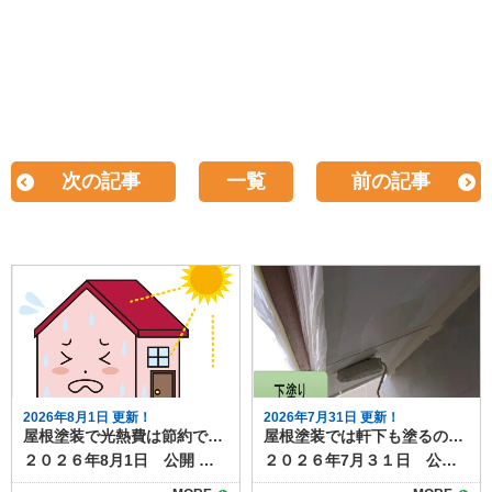
次の記事
一覧
前の記事
2026年8月1日 更新！
2026年7月31日 更新！
屋根塗装で光熱費は節約できる？遮熱塗料の効果と施工のポイント
屋根塗装では軒下も塗るの？軒下の役割と塗装の必要性を解説
２０２６年8月1日 公開 屋根塗装では遮熱塗料は、熱によるダメージを抑える効果があり、塗装工事の選択肢の１つになっています。 そんな遮熱塗料について調べていると、「光熱費の節約につながるのか」と疑問を持つ方も多いのではないでしょうか？ 実は、近年注目されている遮熱塗料を使った屋根塗装は、夏場の冷房費を中心に光熱費を抑える効果が期待できます。今回は、遮熱塗料による光熱費節約の仕組みや効果、導入時の注意点を詳しく解説します。 目次屋根塗装で光熱費できる？遮熱塗料の仕組み遮熱塗料で得られる光熱費削減効果屋根塗装工事で光熱費を節約を最大化するためのポイント断熱材との併用塗料の種類と性能の確認屋根の形状や環境条件屋根塗装なら遮熱塗料がおすすめです 屋根塗装で光熱費できる？遮熱塗料の仕組み 遮熱塗料は、屋根に太陽光が当たったときの熱の吸収を抑える働きがありる塗料です。 従来の塗料に比べて反射率が高く、屋根表面温度を約10〜20℃下げることが可能です。その結果、屋根から室内に伝わる熱が減り、冷房の使用を抑えることができます。特に夏場に冷房費が大きくかかる家庭では、光熱費の削減効果が実感しやすいでしょう。 （▲出典 エスケー化研公式サイト） 遮熱塗料で得られる光熱費削減効果 遮熱塗料を使用すると、室内の温度上昇を抑制できるため、冷房の使用時間や設定温度を抑えることにつながり、毎月の電気代削減が期待できます。 一般的な住宅では年間で数千円から数万円の光熱費削減が期待でき、長期的に見れば塗装費用の一部を回収できるケースもあります。また、室内の温度上昇が抑えられることで、快適な居住空間を維持できる点も大きなメリットです。 屋根塗装工事で光熱費を節約を最大化するためのポイント 遮熱塗料による効果は、次のポイントに注意するとより効果が期待できます。 断熱材との併用 遮熱塗料は太陽光の反射が得意ですが、熱を遮断する力は限定的です。屋根の断熱材と組み合わせることで、夏の冷房費削減だけでなく冬の暖房効率も改善できます。 塗料の種類と性能の確認 遮熱塗料にもグレードや性能差があり、反射率や耐久性によって効果が変わります。メーカーのデータや施工実績を確認して選ぶことが大切です。塗料の性能について長年の実績があるメーカーの品を選ぶことも推奨されます。 屋根の形状や環境条件 屋根の勾配、周囲の建物の影、地域の気候によっても効果は変わります。実際の節約効果を知るには、施工業者にシミュレーションしてもらうのがおすすめです。 屋根塗装なら遮熱塗料がおすすめです 遮熱塗料を用いた屋根塗装は、夏場の冷房費削減に大きく貢献し、長期的に光熱費の節約につながります。また屋根表面への熱ダメージも抑制でき、太陽光による劣化の進行を遅らせる効果も期待できます。 ただし、塗料の性能や施工環境によって効果は異なるため、断熱材との併用や施工実績のある業者選びが重要です。屋根塗装を検討する際には、見た目の美しさだけでなく、光熱費削減という実用的なメリットも意識してみましょう。 塗り達では、遮熱塗料の取り扱いがございます。 ▶塗り達 屋根塗装 遮熱塗料プラン 遮熱塗料での施工をご検討なら、施工実績も豊富な塗り達にぜひご相談ください。
２０２６年7月３１日 公開 屋根塗装を検討するとき、「軒下も一緒に塗るべきなのか」と疑問に思う人は少なくありません。 軒下は普段あまり目につかない部分ですが、家の外観や耐久性に影響する大切な場所です。 本記事では軒下の役割や塗装の必要性、放置するとどうなるのかを解説します。 目次軒下の役割と特徴屋根塗装では軒下も一緒に塗るべき？メリットと塗装方法軒下の劣化を放置するデメリット屋根塗装の際には軒下塗装も一緒に検討すると◎ 軒下の役割と特徴 軒下は屋根の先端部分から外壁までの張り出した部分の裏側を指し、「軒天」や「軒天井」とも呼ばれます。 直射日光や雨を遮り、外壁や窓の劣化を防ぐ役割を持っています。さらに、外観デザインの一部として家全体の印象にも関わるため、意外と重要なパーツです。 軒下は屋根や外壁ほど強い雨風にはさらされませんが、湿気や汚れがこもりやすく、塗膜が劣化するとカビやシミが発生することがあります。特に風通しの悪い面では、黒ずみや剥がれが進行しやすく、見た目にも影響します。 また、塗膜の劣化は下地素材の腐食や傷みにもつながります。 屋根塗装では軒下も一緒に塗るべき？メリットと塗装方法 屋根塗装の際に軒下も一緒に塗るメリットは、まず美観の統一です。屋根や外壁だけを塗り替えても、軒下が汚れていると全体が古びた印象になってしまいます。 また、同時に塗ることで足場費用の節約にもなります。別のタイミングで軒下だけ塗る場合、再度足場を組む必要があり、余計なコストがかかります。 屋根と同様に、軒下の塗装方法も素材によって異なります。一般的な合板やケイカル板の場合、防カビ性のある塗料で仕上げると長持ちします。 木製の場合は、塗膜で保護しながら通気性を確保することが重要です。下地が傷んでいる場合は塗装前に補修を行う必要があります。 軒下の劣化を放置するデメリット 軒下を塗らずに放置すると、汚れやカビが目立つだけでなく、塗膜剥離や腐食が進行し、交換工事が必要になることもあります。大掛かりな補修は塗装より高額になるため、予防としての塗装が有効です。 屋根塗装の際には軒下塗装も一緒に検討すると◎ 屋根塗装のタイミングで軒下も塗ることは、美観維持と耐久性向上の両面でおすすめです。特に足場を使う工事では、まとめて施工することで費用対効果も高まります。見えにくい場所だからこそ、定期的な点検と塗装で家全体を長持ちさせましょう。 塗り達では、軒下をはじめとした付帯部の塗装も、屋根塗装や外壁塗装と一緒に施工可能です。お気軽にご相談ください！