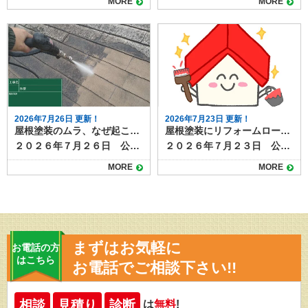
MORE
MORE
2026年7月26日 更新！
2026年7月23日 更新！
屋根塗装のムラ、なぜ起こる？原因と防ぐためのポイント
屋根塗装にリフォームローンは使える？資金面で後悔しないための注意点とは
２０２６年７月２６日 公開 屋根塗装を行ったあとに表面の色や艶が均一でないと、見た目の美しさが損なわれるだけでなく、塗膜性能にも影響が出る場合があります。ムラは施工不良のサインであることも多く、早めの原因特定と対策が大切です。 本記事では屋根塗装のムラが発生する原因と、防ぐための基本的なポイントを解説します。 目次屋根塗装にムラが出る主な原因下地処理不足塗料の攪拌不足塗り重ねのタイミング不適切塗布量や塗り方の不均一天候や気温の影響屋根塗装のムラを防ぐための対策ムラを放置するとどうなる？まとめ 屋根塗装にムラが出る主な原因 屋根塗装のムラは、単に見た目だけの問題ではなく、塗膜の厚みや密着性に関わることもあります。代表的な原因は次の通りです。 下地処理不足 屋根表面の汚れや古い塗膜、コケ・カビなどをきちんと除去せずに塗装を始めると、塗料が均一に密着せずムラが発生します。塗装前の下地処理として高圧洗浄作業を必ず行うことが重要です。 塗料の攪拌不足 塗料は成分が沈殿しやすく、十分に混ぜないまま使用すると色味や艶が一定にならず、見た目に差が出ます。使用前にしっかりと撹拌し最大限の性能が発揮できるように準備します。 塗り重ねのタイミング不適切 下塗りや中塗りが完全に乾く前に次の工程を行う、または逆に放置しすぎると密着不良や色ムラが起こりやすくなります。 塗布量や塗り方の不均一 ローラーやスプレーの動かし方、塗料の付け方が一定でない場合、部分的に塗膜が薄くなったり厚くなったりします。職人の熟練度が出る手作業ならではの理由ですね。 天候や気温の影響 直射日光や強風、高温・低温など施工環境が悪いと、塗料の乾き方が不均一になりムラにつながります。夏の暑さで塗料が早く乾きすぎることもムラの原因の１つになるといわれています。 屋根塗装のムラを防ぐための対策 塗装のムラを防ぐには、施工前の準備から塗装中の管理まで丁寧な作業が欠かせません。 高圧洗浄やケレン作業で下地を清潔にする 塗料は規定通りしっかり攪拌してから使用する メーカーが定める乾燥時間を守って塗り重ねる 塗布量を均一にし、道具の動かし方も一定に保つ 天候や気温が安定した日に施工を行う 熟練の職人が最終的に全体の仕上がりをチェックする これらはすべて塗装工事のおける基本的な内容ばかりですが、仕上がりや耐久性を左右するとっても重要なことです。 いくらよい塗料を使っても、基本的な工程や注意点をおろそかにしてしまうと、期待していたような高耐久や仕上がり映えることができません。 ムラを放置するとどうなる？ 軽度の色ムラは機能面に大きく影響しない場合もありますが、塗膜の密着不良や塗り残しを伴っている場合は劣化が早まる恐れがあります。早ければ数年以内に剥がれや膨れが起き、再塗装が必要になることもあります。ムラが気になったら、早めに施工業者へ確認を依頼しましょう。 まとめ 屋根塗装のムラは、下地処理不足や塗料の扱い方、施工環境などの複合的な要因で発生します。施工前の準備を徹底し、メーカー仕様に沿った丁寧な作業を行うことで防ぐことが可能です。仕上がりの品質は屋根の保護性能にも直結するため、信頼できる業者選びと現場管理が重要です。 塗り達では、屋根塗装のご相談を随時受付中！高品質・高耐久な屋根塗装なら塗り達にお任せください！
２０２６年７月２３日 公開 屋根塗装は住まいを長持ちさせるために欠かせない工事です。 しかし工事にはまとまった費用が必要になるため、「いますぐ資金が用意できない」「リフォームローンを使いたい」と考える方も少なくありません。結論からいえば、屋根塗装でもリフォームローンの利用は可能です。借入時にはいくつかの注意点があり事前に知っておくと安心できます。 この記事では、屋根塗装にリフォームローンを活用できる理由や、ローン選びのポイント、契約時に確認すべき注意点について解説します。 目次屋根塗装にリフォームローンが使える理由屋根塗装でリフォームローンを利用する際の注意点1. 金利と返済期間を事前に確認する2. 工事内容がローンの対象になるかを確認する3. 業者がローン対応しているかも要チェック4. 審査には事前準備が必要屋根塗装にリフォームローンは有効な選択肢。計画的な利用が安心のカギ 屋根塗装にリフォームローンが使える理由 リフォームローンとは、自宅の改修・修繕・増築などに使える専用のローンです。屋根塗装は「住宅の維持に必要なメンテナンス」として位置づけられているため、金融機関のほとんどがリフォームローンの対象工事に含めています。 以下のようなケースでは、リフォームローンが有効です。 築10～15年で塗り替えが必要になったが、手元資金に余裕がない 雨漏りが不安なため、早めに塗装しておきたい 足場を組むので、屋根と外壁をまとめて塗装したい 劣化が進んでおり、放置すれば工事費が高くなる恐れがある 資金がないからと工事を先延ばしにして状態が悪化するよりも、ローンを使って早期対応するほうがトータルコストを抑えられるケースも多いため、リフォームローンを使うことは、資金計画のひとつとして有効な手段といえるでしょう。 屋根塗装でリフォームローンを利用する際の注意点 屋根塗装にリフォームローンを使う際は、いくつかの注意点もあります。 以下のポイントを押さえておきましょう。 1. 金利と返済期間を事前に確認する リフォームローンには「無担保型（保証人・担保不要）」「有担保型（住宅を担保にする）」の2種類があります。無担保型は手軽ですが金利がやや高めで返済期間も短めです。 一方、有担保型は低金利で長期返済が可能ですが、審査には時間がかかるため、急ぎ工事が必要な場合には不向きなケースがあります。 ご自身の資金状況や必要な工事スケジュールに応じて選ぶことが大切です。 2. 工事内容がローンの対象になるかを確認する 金融機関によっては、塗装工事のうち「美観目的の部分」は対象外とされる場合があります。屋根の遮熱塗装やデザイン性重視の塗料などを希望する場合は、契約前に工事内容と見積書を提出して、ローン対象範囲を確認しておきましょう。 3. 業者がローン対応しているかも要チェック 一部の塗装業者では、提携ローンや信販会社を通じた分割払いサービスを提供していることがあります。金融機関の審査よりも柔軟で、金利や手数料も比較的わかりやすいのが特徴です。 金利が高めに設定されている場合もあるため、複数のローンと比較して総支払額をチェックしておくと安心です。 4. 審査には事前準備が必要 リフォームローンには借入のための審査があり、本人確認書類・収入証明・工事見積書などが必要です。また、申し込みから融資実行までに1週間〜3週間程度かかることが多く、「急ぎで塗装が必要」な場合はスケジュールに余裕を持つことが大切です。 屋根塗装にリフォームローンは有効な選択肢。計画的な利用が安心のカギ 屋根塗装は住宅を守るための重要なメンテナンスであり、資金の準備が難しい場合はリフォームローンの利用が有用になるケースもあります。。資金の不安から必要な工事を先延ばしにすると、雨漏りなどの被害につながり、結果的に修繕費がかさんでしまうこともありますので、適切なタイミングで工事を行うことが重要です。 リフォームローンをうまく活用すれば、タイミングを逃さず屋根塗装を行うことができ、結果的に賢い判断になるケースがあります。 塗り達では、提携ローンのご紹介が可能です。資金計画に不安がある場合は、工事前にご相談ください。
MORE
MORE
まずはお気軽に
お電話の方
はこちら
お電話でご相談下さい!!
相談
見積り
診断
は
無料
!