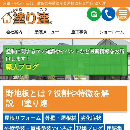
京都・宇治・京都、滋賀の外壁塗装＆屋根塗装専門店 塗り達
MENU
会社案内
塗装メニュー
施工事例
ショールーム
塗装に関するマメ知識やイベントなど最新情報をお届
けします！
職人ブログ
野地板とは？役割や特徴を解
説 l塗り達
屋根リフォーム
外壁・屋根材
劣化症状
外壁塗装・屋根塗装のいろは
現場ブログ
用語集