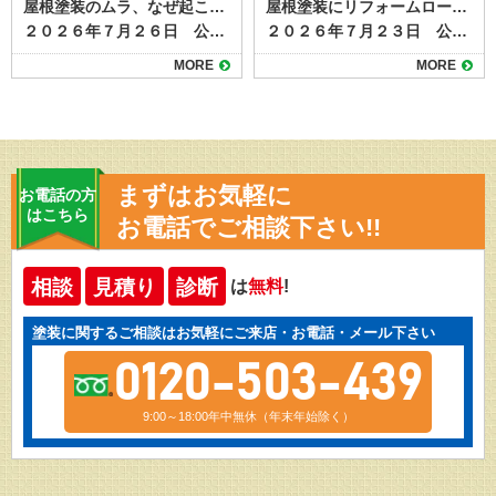
屋根塗装のムラ、なぜ起こる？原因と防ぐためのポイント
屋根塗装にリフォームローンは使える？資金面で後悔しないための注意点とは
２０２６年７月２６日 公開 屋根塗装を行ったあとに表面の色や艶が均一でないと、見た目の美しさが損なわれるだけでなく、塗膜性能にも影響が出る場合があります。ムラは施工不良のサインであることも多く、早めの原因特定と対策が大切です。 本記事では屋根塗装のムラが発生する原因と、防ぐための基本的なポイントを解説します。 目次屋根塗装にムラが出る主な原因下地処理不足塗料の攪拌不足塗り重ねのタイミング不適切塗布量や塗り方の不均一天候や気温の影響屋根塗装のムラを防ぐための対策ムラを放置するとどうなる？まとめ 屋根塗装にムラが出る主な原因 屋根塗装のムラは、単に見た目だけの問題ではなく、塗膜の厚みや密着性に関わることもあります。代表的な原因は次の通りです。 下地処理不足 屋根表面の汚れや古い塗膜、コケ・カビなどをきちんと除去せずに塗装を始めると、塗料が均一に密着せずムラが発生します。塗装前の下地処理として高圧洗浄作業を必ず行うことが重要です。 塗料の攪拌不足 塗料は成分が沈殿しやすく、十分に混ぜないまま使用すると色味や艶が一定にならず、見た目に差が出ます。使用前にしっかりと撹拌し最大限の性能が発揮できるように準備します。 塗り重ねのタイミング不適切 下塗りや中塗りが完全に乾く前に次の工程を行う、または逆に放置しすぎると密着不良や色ムラが起こりやすくなります。 塗布量や塗り方の不均一 ローラーやスプレーの動かし方、塗料の付け方が一定でない場合、部分的に塗膜が薄くなったり厚くなったりします。職人の熟練度が出る手作業ならではの理由ですね。 天候や気温の影響 直射日光や強風、高温・低温など施工環境が悪いと、塗料の乾き方が不均一になりムラにつながります。夏の暑さで塗料が早く乾きすぎることもムラの原因の１つになるといわれています。 屋根塗装のムラを防ぐための対策 塗装のムラを防ぐには、施工前の準備から塗装中の管理まで丁寧な作業が欠かせません。 高圧洗浄やケレン作業で下地を清潔にする 塗料は規定通りしっかり攪拌してから使用する メーカーが定める乾燥時間を守って塗り重ねる 塗布量を均一にし、道具の動かし方も一定に保つ 天候や気温が安定した日に施工を行う 熟練の職人が最終的に全体の仕上がりをチェックする これらはすべて塗装工事のおける基本的な内容ばかりですが、仕上がりや耐久性を左右するとっても重要なことです。 いくらよい塗料を使っても、基本的な工程や注意点をおろそかにしてしまうと、期待していたような高耐久や仕上がり映えることができません。 ムラを放置するとどうなる？ 軽度の色ムラは機能面に大きく影響しない場合もありますが、塗膜の密着不良や塗り残しを伴っている場合は劣化が早まる恐れがあります。早ければ数年以内に剥がれや膨れが起き、再塗装が必要になることもあります。ムラが気になったら、早めに施工業者へ確認を依頼しましょう。 まとめ 屋根塗装のムラは、下地処理不足や塗料の扱い方、施工環境などの複合的な要因で発生します。施工前の準備を徹底し、メーカー仕様に沿った丁寧な作業を行うことで防ぐことが可能です。仕上がりの品質は屋根の保護性能にも直結するため、信頼できる業者選びと現場管理が重要です。 塗り達では、屋根塗装のご相談を随時受付中！高品質・高耐久な屋根塗装なら塗り達にお任せください！
２０２６年７月２３日 公開 屋根塗装は住まいを長持ちさせるために欠かせない工事です。 しかし工事にはまとまった費用が必要になるため、「いますぐ資金が用意できない」「リフォームローンを使いたい」と考える方も少なくありません。結論からいえば、屋根塗装でもリフォームローンの利用は可能です。借入時にはいくつかの注意点があり事前に知っておくと安心できます。 この記事では、屋根塗装にリフォームローンを活用できる理由や、ローン選びのポイント、契約時に確認すべき注意点について解説します。 目次屋根塗装にリフォームローンが使える理由屋根塗装でリフォームローンを利用する際の注意点1. 金利と返済期間を事前に確認する2. 工事内容がローンの対象になるかを確認する3. 業者がローン対応しているかも要チェック4. 審査には事前準備が必要屋根塗装にリフォームローンは有効な選択肢。計画的な利用が安心のカギ 屋根塗装にリフォームローンが使える理由 リフォームローンとは、自宅の改修・修繕・増築などに使える専用のローンです。屋根塗装は「住宅の維持に必要なメンテナンス」として位置づけられているため、金融機関のほとんどがリフォームローンの対象工事に含めています。 以下のようなケースでは、リフォームローンが有効です。 築10～15年で塗り替えが必要になったが、手元資金に余裕がない 雨漏りが不安なため、早めに塗装しておきたい 足場を組むので、屋根と外壁をまとめて塗装したい 劣化が進んでおり、放置すれば工事費が高くなる恐れがある 資金がないからと工事を先延ばしにして状態が悪化するよりも、ローンを使って早期対応するほうがトータルコストを抑えられるケースも多いため、リフォームローンを使うことは、資金計画のひとつとして有効な手段といえるでしょう。 屋根塗装でリフォームローンを利用する際の注意点 屋根塗装にリフォームローンを使う際は、いくつかの注意点もあります。 以下のポイントを押さえておきましょう。 1. 金利と返済期間を事前に確認する リフォームローンには「無担保型（保証人・担保不要）」「有担保型（住宅を担保にする）」の2種類があります。無担保型は手軽ですが金利がやや高めで返済期間も短めです。 一方、有担保型は低金利で長期返済が可能ですが、審査には時間がかかるため、急ぎ工事が必要な場合には不向きなケースがあります。 ご自身の資金状況や必要な工事スケジュールに応じて選ぶことが大切です。 2. 工事内容がローンの対象になるかを確認する 金融機関によっては、塗装工事のうち「美観目的の部分」は対象外とされる場合があります。屋根の遮熱塗装やデザイン性重視の塗料などを希望する場合は、契約前に工事内容と見積書を提出して、ローン対象範囲を確認しておきましょう。 3. 業者がローン対応しているかも要チェック 一部の塗装業者では、提携ローンや信販会社を通じた分割払いサービスを提供していることがあります。金融機関の審査よりも柔軟で、金利や手数料も比較的わかりやすいのが特徴です。 金利が高めに設定されている場合もあるため、複数のローンと比較して総支払額をチェックしておくと安心です。 4. 審査には事前準備が必要 リフォームローンには借入のための審査があり、本人確認書類・収入証明・工事見積書などが必要です。また、申し込みから融資実行までに1週間〜3週間程度かかることが多く、「急ぎで塗装が必要」な場合はスケジュールに余裕を持つことが大切です。 屋根塗装にリフォームローンは有効な選択肢。計画的な利用が安心のカギ 屋根塗装は住宅を守るための重要なメンテナンスであり、資金の準備が難しい場合はリフォームローンの利用が有用になるケースもあります。。資金の不安から必要な工事を先延ばしにすると、雨漏りなどの被害につながり、結果的に修繕費がかさんでしまうこともありますので、適切なタイミングで工事を行うことが重要です。 リフォームローンをうまく活用すれば、タイミングを逃さず屋根塗装を行うことができ、結果的に賢い判断になるケースがあります。 塗り達では、提携ローンのご紹介が可能です。資金計画に不安がある場合は、工事前にご相談ください。
MORE
MORE
まずはお気軽に
お電話の方
はこちら
お電話でご相談下さい!!
相談
見積り
診断
は
無料
!
塗装に関するご相談はお気軽にご来店・お電話・メール下さい
0120-503-439
9:00～18:00年中無休（年末年始除く）