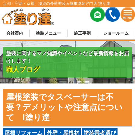
京都・宇治・京都、滋賀の外壁塗装＆屋根塗装専門店 塗り達
MENU
会社案内
塗装メニュー
施工事例
ショールーム
塗装に関するマメ知識やイベントなど最新情報をお届
けします！
職人ブログ
屋根塗装でタスペーサーは不
要？デメリットや注意点につい
て l塗り達
屋根リフォーム
外壁・屋根材
塗装業者選び