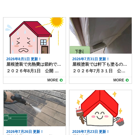
2026年8月1日 更新！
2026年7月31日 更新！
屋根塗装で光熱費は節約できる？遮熱塗料の効果と施工のポイント
屋根塗装では軒下も塗るの？軒下の役割と塗装の必要性を解説
２０２６年8月1日 公開 屋根塗装では遮熱塗料は、熱によるダメージを抑える効果があり、塗装工事の選択肢の１つになっています。 そんな遮熱塗料について調べていると、「光熱費の節約につながるのか」と疑問を持つ方も多いのではないでしょうか？ 実は、近年注目されている遮熱塗料を使った屋根塗装は、夏場の冷房費を中心に光熱費を抑える効果が期待できます。今回は、遮熱塗料による光熱費節約の仕組みや効果、導入時の注意点を詳しく解説します。 目次屋根塗装で光熱費できる？遮熱塗料の仕組み遮熱塗料で得られる光熱費削減効果屋根塗装工事で光熱費を節約を最大化するためのポイント断熱材との併用塗料の種類と性能の確認屋根の形状や環境条件屋根塗装なら遮熱塗料がおすすめです 屋根塗装で光熱費できる？遮熱塗料の仕組み 遮熱塗料は、屋根に太陽光が当たったときの熱の吸収を抑える働きがありる塗料です。 従来の塗料に比べて反射率が高く、屋根表面温度を約10〜20℃下げることが可能です。その結果、屋根から室内に伝わる熱が減り、冷房の使用を抑えることができます。特に夏場に冷房費が大きくかかる家庭では、光熱費の削減効果が実感しやすいでしょう。 （▲出典 エスケー化研公式サイト） 遮熱塗料で得られる光熱費削減効果 遮熱塗料を使用すると、室内の温度上昇を抑制できるため、冷房の使用時間や設定温度を抑えることにつながり、毎月の電気代削減が期待できます。 一般的な住宅では年間で数千円から数万円の光熱費削減が期待でき、長期的に見れば塗装費用の一部を回収できるケースもあります。また、室内の温度上昇が抑えられることで、快適な居住空間を維持できる点も大きなメリットです。 屋根塗装工事で光熱費を節約を最大化するためのポイント 遮熱塗料による効果は、次のポイントに注意するとより効果が期待できます。 断熱材との併用 遮熱塗料は太陽光の反射が得意ですが、熱を遮断する力は限定的です。屋根の断熱材と組み合わせることで、夏の冷房費削減だけでなく冬の暖房効率も改善できます。 塗料の種類と性能の確認 遮熱塗料にもグレードや性能差があり、反射率や耐久性によって効果が変わります。メーカーのデータや施工実績を確認して選ぶことが大切です。塗料の性能について長年の実績があるメーカーの品を選ぶことも推奨されます。 屋根の形状や環境条件 屋根の勾配、周囲の建物の影、地域の気候によっても効果は変わります。実際の節約効果を知るには、施工業者にシミュレーションしてもらうのがおすすめです。 屋根塗装なら遮熱塗料がおすすめです 遮熱塗料を用いた屋根塗装は、夏場の冷房費削減に大きく貢献し、長期的に光熱費の節約につながります。また屋根表面への熱ダメージも抑制でき、太陽光による劣化の進行を遅らせる効果も期待できます。 ただし、塗料の性能や施工環境によって効果は異なるため、断熱材との併用や施工実績のある業者選びが重要です。屋根塗装を検討する際には、見た目の美しさだけでなく、光熱費削減という実用的なメリットも意識してみましょう。 塗り達では、遮熱塗料の取り扱いがございます。 ▶塗り達 屋根塗装 遮熱塗料プラン 遮熱塗料での施工をご検討なら、施工実績も豊富な塗り達にぜひご相談ください。
２０２６年7月３１日 公開 屋根塗装を検討するとき、「軒下も一緒に塗るべきなのか」と疑問に思う人は少なくありません。 軒下は普段あまり目につかない部分ですが、家の外観や耐久性に影響する大切な場所です。 本記事では軒下の役割や塗装の必要性、放置するとどうなるのかを解説します。 目次軒下の役割と特徴屋根塗装では軒下も一緒に塗るべき？メリットと塗装方法軒下の劣化を放置するデメリット屋根塗装の際には軒下塗装も一緒に検討すると◎ 軒下の役割と特徴 軒下は屋根の先端部分から外壁までの張り出した部分の裏側を指し、「軒天」や「軒天井」とも呼ばれます。 直射日光や雨を遮り、外壁や窓の劣化を防ぐ役割を持っています。さらに、外観デザインの一部として家全体の印象にも関わるため、意外と重要なパーツです。 軒下は屋根や外壁ほど強い雨風にはさらされませんが、湿気や汚れがこもりやすく、塗膜が劣化するとカビやシミが発生することがあります。特に風通しの悪い面では、黒ずみや剥がれが進行しやすく、見た目にも影響します。 また、塗膜の劣化は下地素材の腐食や傷みにもつながります。 屋根塗装では軒下も一緒に塗るべき？メリットと塗装方法 屋根塗装の際に軒下も一緒に塗るメリットは、まず美観の統一です。屋根や外壁だけを塗り替えても、軒下が汚れていると全体が古びた印象になってしまいます。 また、同時に塗ることで足場費用の節約にもなります。別のタイミングで軒下だけ塗る場合、再度足場を組む必要があり、余計なコストがかかります。 屋根と同様に、軒下の塗装方法も素材によって異なります。一般的な合板やケイカル板の場合、防カビ性のある塗料で仕上げると長持ちします。 木製の場合は、塗膜で保護しながら通気性を確保することが重要です。下地が傷んでいる場合は塗装前に補修を行う必要があります。 軒下の劣化を放置するデメリット 軒下を塗らずに放置すると、汚れやカビが目立つだけでなく、塗膜剥離や腐食が進行し、交換工事が必要になることもあります。大掛かりな補修は塗装より高額になるため、予防としての塗装が有効です。 屋根塗装の際には軒下塗装も一緒に検討すると◎ 屋根塗装のタイミングで軒下も塗ることは、美観維持と耐久性向上の両面でおすすめです。特に足場を使う工事では、まとめて施工することで費用対効果も高まります。見えにくい場所だからこそ、定期的な点検と塗装で家全体を長持ちさせましょう。 塗り達では、軒下をはじめとした付帯部の塗装も、屋根塗装や外壁塗装と一緒に施工可能です。お気軽にご相談ください！
MORE
MORE
2026年7月26日 更新！
2026年7月23日 更新！