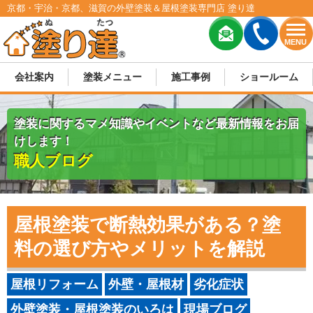
京都・宇治・京都、滋賀の外壁塗装＆屋根塗装専門店 塗り達
MENU
会社案内
塗装メニュー
施工事例
ショールーム
塗装に関するマメ知識やイベントなど最新情報をお届
けします！
職人ブログ
屋根塗装で断熱効果がある？塗
料の選び方やメリットを解説
屋根リフォーム
外壁・屋根材
劣化症状
外壁塗装・屋根塗装のいろは
現場ブログ