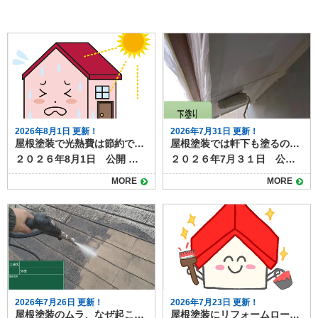
2026年8月1日 更新！
2026年7月31日 更新！
屋根塗装で光熱費は節約できる？遮熱塗料の効果と施工のポイント
屋根塗装では軒下も塗るの？軒下の役割と塗装の必要性を解説
２０２６年8月1日 公開 屋根塗装では遮熱塗料は、熱によるダメージを抑える効果があり、塗装工事の選択肢の１つになっています。 そんな遮熱塗料について調べていると、「光熱費の節約につながるのか」と疑問を持つ方も多いのではないでしょうか？ 実は、近年注目されている遮熱塗料を使った屋根塗装は、夏場の冷房費を中心に光熱費を抑える効果が期待できます。今回は、遮熱塗料による光熱費節約の仕組みや効果、導入時の注意点を詳しく解説します。 目次屋根塗装で光熱費できる？遮熱塗料の仕組み遮熱塗料で得られる光熱費削減効果屋根塗装工事で光熱費を節約を最大化するためのポイント断熱材との併用塗料の種類と性能の確認屋根の形状や環境条件屋根塗装なら遮熱塗料がおすすめです 屋根塗装で光熱費できる？遮熱塗料の仕組み 遮熱塗料は、屋根に太陽光が当たったときの熱の吸収を抑える働きがありる塗料です。 従来の塗料に比べて反射率が高く、屋根表面温度を約10〜20℃下げることが可能です。その結果、屋根から室内に伝わる熱が減り、冷房の使用を抑えることができます。特に夏場に冷房費が大きくかかる家庭では、光熱費の削減効果が実感しやすいでしょう。 （▲出典 エスケー化研公式サイト） 遮熱塗料で得られる光熱費削減効果 遮熱塗料を使用すると、室内の温度上昇を抑制できるため、冷房の使用時間や設定温度を抑えることにつながり、毎月の電気代削減が期待できます。 一般的な住宅では年間で数千円から数万円の光熱費削減が期待でき、長期的に見れば塗装費用の一部を回収できるケースもあります。また、室内の温度上昇が抑えられることで、快適な居住空間を維持できる点も大きなメリットです。 屋根塗装工事で光熱費を節約を最大化するためのポイント 遮熱塗料による効果は、次のポイントに注意するとより効果が期待できます。 断熱材との併用 遮熱塗料は太陽光の反射が得意ですが、熱を遮断する力は限定的です。屋根の断熱材と組み合わせることで、夏の冷房費削減だけでなく冬の暖房効率も改善できます。 塗料の種類と性能の確認 遮熱塗料にもグレードや性能差があり、反射率や耐久性によって効果が変わります。メーカーのデータや施工実績を確認して選ぶことが大切です。塗料の性能について長年の実績があるメーカーの品を選ぶことも推奨されます。 屋根の形状や環境条件 屋根の勾配、周囲の建物の影、地域の気候によっても効果は変わります。実際の節約効果を知るには、施工業者にシミュレーションしてもらうのがおすすめです。 屋根塗装なら遮熱塗料がおすすめです 遮熱塗料を用いた屋根塗装は、夏場の冷房費削減に大きく貢献し、長期的に光熱費の節約につながります。また屋根表面への熱ダメージも抑制でき、太陽光による劣化の進行を遅らせる効果も期待できます。 ただし、塗料の性能や施工環境によって効果は異なるため、断熱材との併用や施工実績のある業者選びが重要です。屋根塗装を検討する際には、見た目の美しさだけでなく、光熱費削減という実用的なメリットも意識してみましょう。 塗り達では、遮熱塗料の取り扱いがございます。 ▶塗り達 屋根塗装 遮熱塗料プラン 遮熱塗料での施工をご検討なら、施工実績も豊富な塗り達にぜひご相談ください。
２０２６年7月３１日 公開 屋根塗装を検討するとき、「軒下も一緒に塗るべきなのか」と疑問に思う人は少なくありません。 軒下は普段あまり目につかない部分ですが、家の外観や耐久性に影響する大切な場所です。 本記事では軒下の役割や塗装の必要性、放置するとどうなるのかを解説します。 目次軒下の役割と特徴屋根塗装では軒下も一緒に塗るべき？メリットと塗装方法軒下の劣化を放置するデメリット屋根塗装の際には軒下塗装も一緒に検討すると◎ 軒下の役割と特徴 軒下は屋根の先端部分から外壁までの張り出した部分の裏側を指し、「軒天」や「軒天井」とも呼ばれます。 直射日光や雨を遮り、外壁や窓の劣化を防ぐ役割を持っています。さらに、外観デザインの一部として家全体の印象にも関わるため、意外と重要なパーツです。 軒下は屋根や外壁ほど強い雨風にはさらされませんが、湿気や汚れがこもりやすく、塗膜が劣化するとカビやシミが発生することがあります。特に風通しの悪い面では、黒ずみや剥がれが進行しやすく、見た目にも影響します。 また、塗膜の劣化は下地素材の腐食や傷みにもつながります。 屋根塗装では軒下も一緒に塗るべき？メリットと塗装方法 屋根塗装の際に軒下も一緒に塗るメリットは、まず美観の統一です。屋根や外壁だけを塗り替えても、軒下が汚れていると全体が古びた印象になってしまいます。 また、同時に塗ることで足場費用の節約にもなります。別のタイミングで軒下だけ塗る場合、再度足場を組む必要があり、余計なコストがかかります。 屋根と同様に、軒下の塗装方法も素材によって異なります。一般的な合板やケイカル板の場合、防カビ性のある塗料で仕上げると長持ちします。 木製の場合は、塗膜で保護しながら通気性を確保することが重要です。下地が傷んでいる場合は塗装前に補修を行う必要があります。 軒下の劣化を放置するデメリット 軒下を塗らずに放置すると、汚れやカビが目立つだけでなく、塗膜剥離や腐食が進行し、交換工事が必要になることもあります。大掛かりな補修は塗装より高額になるため、予防としての塗装が有効です。 屋根塗装の際には軒下塗装も一緒に検討すると◎ 屋根塗装のタイミングで軒下も塗ることは、美観維持と耐久性向上の両面でおすすめです。特に足場を使う工事では、まとめて施工することで費用対効果も高まります。見えにくい場所だからこそ、定期的な点検と塗装で家全体を長持ちさせましょう。 塗り達では、軒下をはじめとした付帯部の塗装も、屋根塗装や外壁塗装と一緒に施工可能です。お気軽にご相談ください！
MORE
MORE
2026年7月26日 更新！
2026年7月23日 更新！
屋根塗装のムラ、なぜ起こる？原因と防ぐためのポイント
屋根塗装にリフォームローンは使える？資金面で後悔しないための注意点とは