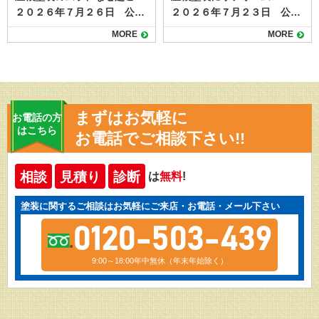
２０２６年７月２６日 公開 屋根塗装を行ったあとに表面の色や艶が均一でないと、見た目の美しさが損なわれるだけでなく、塗膜性能にも影響が出る場合があります。ムラは施工不良のサインであることも多く、早めの原因特定と対策が大切です。 本記事では屋根塗装のムラが発生する原因と、防ぐための基本的なポイントを解説します。 目次屋根塗装にムラが出る主な原因下地処理不足塗料の攪拌不足塗り重ねのタイミング不適切塗布量や塗り方の不均一天候や気温の影響屋根塗装のムラを防ぐための対策ムラを放置するとどうなる？まとめ 屋根塗装にムラが出る主な原因 屋根塗装のムラは、単に見た目だけの問題ではなく、塗膜の厚みや密着性に関わることもあります。代表的な原因は次の通りです。 下地処理不足 屋根表面の汚れや古い塗膜、コケ・カビなどをきちんと除去せずに塗装を始めると、塗料が均一に密着せずムラが発生します。塗装前の下地処理として高圧洗浄作業を必ず行うことが重要です。 塗料の攪拌不足 塗料は成分が沈殿しやすく、十分に混ぜないまま使用すると色味や艶が一定にならず、見た目に差が出ます。使用前にしっかりと撹拌し最大限の性能が発揮できるように準備します。 塗り重ねのタイミング不適切 下塗りや中塗りが完全に乾く前に次の工程を行う、または逆に放置しすぎると密着不良や色ムラが起こりやすくなります。 塗布量や塗り方の不均一 ローラーやスプレーの動かし方、塗料の付け方が一定でない場合、部分的に塗膜が薄くなったり厚くなったりします。職人の熟練度が出る手作業ならではの理由ですね。 天候や気温の影響 直射日光や強風、高温・低温など施工環境が悪いと、塗料の乾き方が不均一になりムラにつながります。夏の暑さで塗料が早く乾きすぎることもムラの原因の１つになるといわれています。 屋根塗装のムラを防ぐための対策 塗装のムラを防ぐには、施工前の準備から塗装中の管理まで丁寧な作業が欠かせません。 高圧洗浄やケレン作業で下地を清潔にする 塗料は規定通りしっかり攪拌してから使用する メーカーが定める乾燥時間を守って塗り重ねる 塗布量を均一にし、道具の動かし方も一定に保つ 天候や気温が安定した日に施工を行う 熟練の職人が最終的に全体の仕上がりをチェックする これらはすべて塗装工事のおける基本的な内容ばかりですが、仕上がりや耐久性を左右するとっても重要なことです。 いくらよい塗料を使っても、基本的な工程や注意点をおろそかにしてしまうと、期待していたような高耐久や仕上がり映えることができません。 ムラを放置するとどうなる？ 軽度の色ムラは機能面に大きく影響しない場合もありますが、塗膜の密着不良や塗り残しを伴っている場合は劣化が早まる恐れがあります。早ければ数年以内に剥がれや膨れが起き、再塗装が必要になることもあります。ムラが気になったら、早めに施工業者へ確認を依頼しましょう。 まとめ 屋根塗装のムラは、下地処理不足や塗料の扱い方、施工環境などの複合的な要因で発生します。施工前の準備を徹底し、メーカー仕様に沿った丁寧な作業を行うことで防ぐことが可能です。仕上がりの品質は屋根の保護性能にも直結するため、信頼できる業者選びと現場管理が重要です。 塗り達では、屋根塗装のご相談を随時受付中！高品質・高耐久な屋根塗装なら塗り達にお任せください！
２０２６年７月２３日 公開 屋根塗装は住まいを長持ちさせるために欠かせない工事です。 しかし工事にはまとまった費用が必要になるため、「いますぐ資金が用意できない」「リフォームローンを使いたい」と考える方も少なくありません。結論からいえば、屋根塗装でもリフォームローンの利用は可能です。借入時にはいくつかの注意点があり事前に知っておくと安心できます。 この記事では、屋根塗装にリフォームローンを活用できる理由や、ローン選びのポイント、契約時に確認すべき注意点について解説します。 目次屋根塗装にリフォームローンが使える理由屋根塗装でリフォームローンを利用する際の注意点1. 金利と返済期間を事前に確認する2. 工事内容がローンの対象になるかを確認する3. 業者がローン対応しているかも要チェック4. 審査には事前準備が必要屋根塗装にリフォームローンは有効な選択肢。計画的な利用が安心のカギ 屋根塗装にリフォームローンが使える理由 リフォームローンとは、自宅の改修・修繕・増築などに使える専用のローンです。屋根塗装は「住宅の維持に必要なメンテナンス」として位置づけられているため、金融機関のほとんどがリフォームローンの対象工事に含めています。 以下のようなケースでは、リフォームローンが有効です。 築10～15年で塗り替えが必要になったが、手元資金に余裕がない 雨漏りが不安なため、早めに塗装しておきたい 足場を組むので、屋根と外壁をまとめて塗装したい 劣化が進んでおり、放置すれば工事費が高くなる恐れがある 資金がないからと工事を先延ばしにして状態が悪化するよりも、ローンを使って早期対応するほうがトータルコストを抑えられるケースも多いため、リフォームローンを使うことは、資金計画のひとつとして有効な手段といえるでしょう。 屋根塗装でリフォームローンを利用する際の注意点 屋根塗装にリフォームローンを使う際は、いくつかの注意点もあります。 以下のポイントを押さえておきましょう。 1. 金利と返済期間を事前に確認する リフォームローンには「無担保型（保証人・担保不要）」「有担保型（住宅を担保にする）」の2種類があります。無担保型は手軽ですが金利がやや高めで返済期間も短めです。 一方、有担保型は低金利で長期返済が可能ですが、審査には時間がかかるため、急ぎ工事が必要な場合には不向きなケースがあります。 ご自身の資金状況や必要な工事スケジュールに応じて選ぶことが大切です。 2. 工事内容がローンの対象になるかを確認する 金融機関によっては、塗装工事のうち「美観目的の部分」は対象外とされる場合があります。屋根の遮熱塗装やデザイン性重視の塗料などを希望する場合は、契約前に工事内容と見積書を提出して、ローン対象範囲を確認しておきましょう。 3. 業者がローン対応しているかも要チェック 一部の塗装業者では、提携ローンや信販会社を通じた分割払いサービスを提供していることがあります。金融機関の審査よりも柔軟で、金利や手数料も比較的わかりやすいのが特徴です。 金利が高めに設定されている場合もあるため、複数のローンと比較して総支払額をチェックしておくと安心です。 4. 審査には事前準備が必要 リフォームローンには借入のための審査があり、本人確認書類・収入証明・工事見積書などが必要です。また、申し込みから融資実行までに1週間〜3週間程度かかることが多く、「急ぎで塗装が必要」な場合はスケジュールに余裕を持つことが大切です。 屋根塗装にリフォームローンは有効な選択肢。計画的な利用が安心のカギ 屋根塗装は住宅を守るための重要なメンテナンスであり、資金の準備が難しい場合はリフォームローンの利用が有用になるケースもあります。。資金の不安から必要な工事を先延ばしにすると、雨漏りなどの被害につながり、結果的に修繕費がかさんでしまうこともありますので、適切なタイミングで工事を行うことが重要です。 リフォームローンをうまく活用すれば、タイミングを逃さず屋根塗装を行うことができ、結果的に賢い判断になるケースがあります。 塗り達では、提携ローンのご紹介が可能です。資金計画に不安がある場合は、工事前にご相談ください。
MORE
MORE
まずはお気軽に
お電話の方
はこちら
お電話でご相談下さい!!
相談
見積り
診断
は
無料
!
塗装に関するご相談はお気軽にご来店・お電話・メール下さい
0120-503-439
9:00～18:00年中無休（年末年始除く）