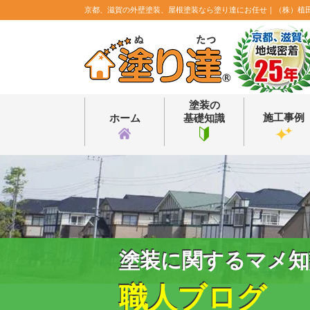
京都、滋賀の外壁塗装、屋根塗装なら塗り達にお任せ｜（株）植
塗装の
施工事例
ホーム
基礎知識
塗装に関するマメ知
職人ブログ