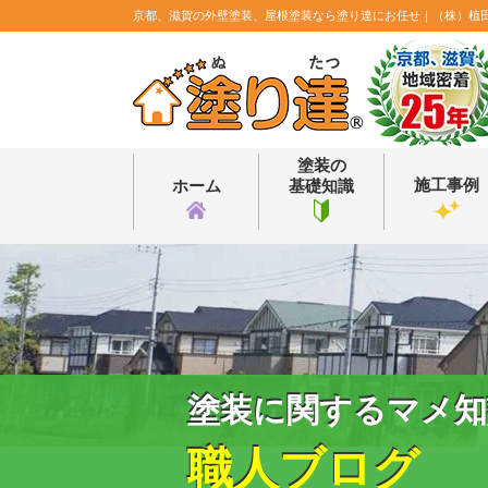
京都、滋賀の外壁塗装、屋根塗装なら塗り達にお任せ｜（株）植
塗装の
施工事例
ホーム
基礎知識
塗装に関するマメ知
職人ブログ