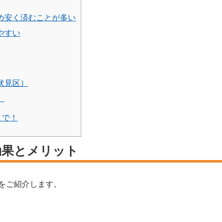
め安く済むことが多い
やすい
伏見区）
）
まで！
効果とメリット
をご紹介します。