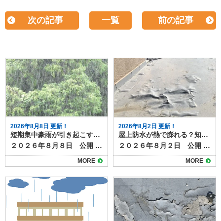
次の記事
一覧
前の記事
2026年8月8日 更新！
2026年8月2日 更新！
短期集中豪雨が引き起こす雨漏りリスクと劣化症状
屋上防水が熱で膨れる？知っておきたい原因と対策
２０２６年８月８日 公開 近年、夏場を中心にゲリラ豪雨や短期集中豪雨が増加しています。突然の強い雨は、普段は問題のない屋根や外壁でも、雨漏りを引き起こすきっかけになることがあります。 ここでは、豪雨による雨漏りの仕組みと、事前にチェックすべき劣化症状、そして台風との違いや被害パターンについて解説します。 目次豪雨が雨漏りを悪化させる理由台風と豪雨の違いと被害パターン雨漏りを招く劣化症状屋根材のひび割れや欠け棟板金や金属部分の浮き外壁のクラック（ひび）シーリング（コーキング）の剥がれや硬化屋上やベランダ防水層の劣化豪雨後にチェックすべきサイン集中豪雨の季節が来る前にお家の点検を 豪雨が雨漏りを悪化させる理由 短時間に大量の雨が降ると、通常の排水機能では処理しきれず長時間同じ場所に水がとどまるため、屋根や外壁の隙間から水が侵入しやすくなります。 さらに、風を伴う豪雨では雨水が横から吹き込み、普段は濡れない箇所にまで到達することもあります。その結果、軽微なひび割れやコーキングの劣化が一気に雨漏りへと発展する可能性が高まります。 台風と豪雨の違いと被害パターン 台風は長時間にわたり強い風雨が続くため、屋根材の飛散や外壁材の破損など、構造的な被害が出やすい傾向があります。 一方、短期集中豪雨は局地的かつ短時間で大量の雨を降らせるため、排水不良や小さな隙間からの水の侵入が主な原因になります。 つまり、台風は「風＋雨」で大きな破損をもたらし、豪雨は「水量」によって既存の弱点を突くのが特徴です。 雨漏りを招く劣化症状 豪雨時に雨漏りが発生しやすいのは、以下のような劣化症状が見られます。ゲリラ豪雨や台風時期が到来する前に今一度確認しましょう。 屋根材のひび割れや欠け 瓦やスレートの割れ目から水が浸入し、下地を傷めます。 棟板金や金属部分の浮き 風雨の影響で金属部が浮き上がり、雨水が入り込む経路になります。 外壁のクラック（ひび） 0.3mm程度の細いひびでも、豪雨時には水が勢いよく侵入します。 シーリング（コーキング）の剥がれや硬化 窓枠や外壁のつなぎ目の防水材が劣化すると、隙間から水が入りやすくなります。 屋上やベランダ防水層の劣化 防水層のひびや剥がれは、豪雨で一気に雨漏りを悪化させます。 豪雨後にチェックすべきサイン 短期集中豪雨の後、以下のような症状が見られる場合は、すでに雨水が内部に侵入し雨漏りが進行している可能性があります。 天井や壁のシミ クロスや壁紙の浮き・剥がれ 室内のカビ臭 屋根裏の湿気や濡れ跡 雨漏りは勝手に直ることはありません。放置すると、木材の腐食や断熱材の劣化が進行し、お家の耐久性に影響が出たり、腐食部材の修理費が高額になったりと、お家にとって多くのデメリットとリスクがあります。 集中豪雨の季節が来る前にお家の点検を 短期集中豪雨は、わずかな劣化でも雨漏りを引き起こす危険性があります。台風のような大規模被害とは違い、小さな不具合を突く形で被害が広がるため、日頃の点検が欠かせません。屋根や外壁、シーリング、防水層の状態を定期的に確認し、早めの補修で豪雨被害を防ぎましょう。 塗り達では、雨漏り点検のほか、外壁や屋根の劣化診断・補修施工提案など随時承っています。 豪雨や台風の季節の前に一度お家の健康診断をしませんか？ご相談は下記よりお気軽にどうぞ
２０２６年８月２日 公開 夏の日差しが厳しい時期になると、屋上防水が膨れているように見えることがあります。 これは単なる見た目の変化ではなく、防水層内部でトラブルが進んでいるサインの可能性もあります。 今回は、屋上防水が熱で膨れる原因と放置するリスク、適切な対策について解説します。 目次屋上防水が膨れる原因防水層の膨れの要因防水工事の膨れを放置するリスク防水工事の膨れの補修方法屋上防水の膨れを防ぐための効果的な対策施工前に下地の乾燥状態を徹底的に確認する湿気がこもりやすい屋上は絶縁工法を採用する排水経路を改善し、水たまりを作らないようにする防水層に膨れを見つけたときの対処方法まとめ 屋上防水が膨れる原因 屋上防水が夏の日差しの熱で膨れる主な理由は、防水層の下に水分や空気が残っているためです。 夏場の屋上表面は60度近くまで温度が上がることがあり、内部の水分や空気が膨張して防水膜を押し上げます。その結果、表面が丸く盛り上がり、いわゆる膨れが発生します。 防水層の膨れの要因 防水層に膨れが起こる背景には次のような要因があります。 経年劣化で密着力が弱くなり、空気が入り込みやすくなる 施工時に下地が十分に乾燥しておらず、水分が残ってしまう 排水不良で雨水が溜まり、湿気が抜けにくい状態になる 防水層の浮きや密着不良が徐々に広がっている どのケースも「湿気と密着不足」が共通した原因で、夏の暑さが膨れを一気に表面化させるきっかけになります。 防水工事の膨れを放置するリスク 防水工事の施工面の膨れは見た目だけの問題と思われがちですが、放置すると破れの原因になります。 膨れた部分の膜は引き伸ばされた状態になり、厚みが薄くなっているため、強風や温度変化によって破れやすくなります。 破れから水が侵入すれば、雨漏りがさらに加速し、下地の腐食びつながります。 雨漏りが起こると、木造住宅では建物全体の劣化を早めることになり、耐久性に大きく影響します。 防水工事の膨れの補修方法 膨れが広範囲に及ぶと部分補修では対応できなくなり、防水層全体のやり直しが必要になる場合もあります。早めに原因を見つけることで、余計な費用を抑えることができます。 #gallery-1 { margin: auto; } #gallery-1 .gallery-item { float: left; margin-top: 10px; text-align: center; width: 25%; } #gallery-1 img { border: 2px solid #cfcfcf; } #gallery-1 .gallery-caption { margin-left: 0; } /* see gallery_shortcode() in wp-includes/media.php */ 屋上防水の膨れを防ぐための効果的な対策 膨れを防ぐためのポイントは次の通りです。 施工前に下地の乾燥状態を徹底的に確認する 屋上防水の膨れは、下地に残った水分が原因になるケースが多く、特に既存防水の撤去後や下地調整後に十分な乾燥時間を取れていない場合に発生しやすくなります。 湿ったまま防水層を施工すると、水分がある下地に蓋をしてしまうことになり、太陽光で温められた水分が気化すると、防水層を内部から押し上げて膨れにつながります。 乾燥不足を見逃さないことが、膨れを未然に防ぐ最も基本的なポイントになります。 湿気がこもりやすい屋上は絶縁工法を採用する 建物の構造や立地によっては、下地に湿気が残りやすく、密着工法を採用すると膨れのリスクが高まります。 そのため、湿気を逃がしながら防水層を作れる絶縁工法が効果的です。絶縁シートを敷いて防水層と下地をあえて密着させないことで、内部の水蒸気が防水層を押し上げづらくなり、膨れのリスクを大幅に軽減できます。 特に築年数が経っている建物や、以前の防水層が何度も重ね張りされている屋上では、絶縁工法を選ぶことで長期的な安定性を確保できます。 ▶関連記事 京都・滋賀の外壁塗装・屋根塗装・雨漏りなら塗り達へ防水工事の絶縁工法とは？特徴やメリット、密着工法との違いも解説https://nuritatsu.com/blog/54868/２０２５年９月23日 公開防水工事の絶縁工法を知っていますか？防水工事は雨の侵入を防いでくれる防水層を作る工事ですが、状態によって施工方法を変える必要があります。なぜ変える必要があるのか、またそれはどんな方法なのか？疑問に思う方もいらっしゃると思います。今回は防水工事の絶縁工法について解説します。絶縁工法とは防水工事の絶縁工法とは、下地と防水層が直接干渉しないように絶縁シートなどを間に入れて施工する方法です。絶縁工法では、下地から防水層が浮いた状態で作られます。工事によっては通気緩衝工法と呼ば... 排水経路を改善し、水たまりを作らないようにする 屋上に水たまりが残ると、下地が湿気を含みやすくなり、防水層の膨れにつながります。排水口（ドレン）の詰まりや勾配不足は、施工後の不具合だけでなく、劣化の加速にも直結するため早期の改善が必要です。 対策としては、排水口の改修、追加ドレンの設置、勾配調整材による水流の確保などが挙げられます。日常的に落ち葉やゴミの除去だけでも水たまりを防ぎやすくなります。排水経路を整えることは、防水層の耐久性を高めるうえで欠かせない取り組みです。 防水層に膨れを見つけたときの対処方法 8月は膨れが最も大きくなりやすい時期です。しかし、膨れた部分を踏んだり潰したりすると破れて水が入る原因になります。見つけた場合は触らず、専門業者に点検を依頼することが大切です。 範囲が小さければ部分補修で済むこともありますが、膨れが広がっている場合は防水層の再施工が必要になる可能性があります。ぜひ早めの点検を依頼してください。 まとめ 屋上防水が熱で膨れるのは、防水層内部に残った水分や空気が夏の高温で膨張するためです。 見た目の問題だけでなく、防水層の破れや雨漏りにつながる可能性があるため、早めの確認と適切な対策が必要です。 施工時の下地管理や工法選び、排水改善などを行うことで、膨れの発生や再発を防ぐことができます。 防水層の膨れの補修や点検・メンテナンスは塗り達にお任せください！
MORE
MORE