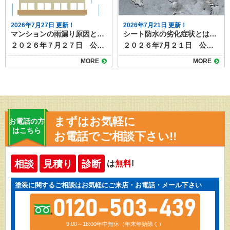
2026年7月27日 更新！
2026年7月21日 更新！
マンションの雨漏り原因と対策｜最上階とそれ以外の階での違いも解説
シート防水の劣化症状とは？早期発見で防水性能を維持！
２０２６年７月２７日 公開 マンションでの雨漏りは、戸建て住宅に比べて見つけにくく、原因の特定や修理が複雑になりやすいトラブルです。 雨漏りは放置すると内装や構造の劣化を進めるだけでなく、下階への漏水や入居者同士のトラブルにもつながります。特に最上階とそれ以外の階では、原因や修理方法に大きな違いがあります。 本記事では、マンションの雨漏りの主な原因と、その階層ごとの特徴、そして効果的な対策方法を解説します。 目次最上階で起きやすい雨漏りの原因中間階・下階で起きる雨漏りの原因共通して見られる雨漏りの兆候最上階の雨漏り対策中間階・下階の雨漏り対策防水工事の費用の目安マンションの雨漏り補修・防水工事も塗り達にお任せ下さい！ 最上階で起きやすい雨漏りの原因 最上階の雨漏りは、主に屋上や屋根の防水層の劣化によって発生します。マンションの屋上は陸屋根（平らな構造）が多く、防水層が雨水の浸入を防ぐ役割を担っています。 しかし、経年劣化や紫外線、温度変化によって防水層がひび割れたり剥がれたりすると、雨水がコンクリート内部に侵入し建物の耐久性に大きな影響を与えます。 また、屋上に設置された設備（給水タンクや空調室外機など）の配管まわりや基礎部分も、防水処理が甘くなると雨漏りの原因になります。排水口（ドレン）の詰まりも要注意で、大雨時に水が溜まり、防水層の継ぎ目から浸入することがあります。 中間階・下階で起きる雨漏りの原因 最上階以外での雨漏りは、屋上から直接水が入るケースは少なく、多くは外壁やサッシまわりからの浸入です。 外壁のひび割れ（クラック）や目地のシーリング材の劣化により、雨水が外壁内部に入り込み、内装まで到達します。 サッシまわりでは、防水テープやパッキンが劣化すると、強風を伴う雨の際に漏水しやすくなります。また、バルコニーの防水層の傷みや排水不良によるオーバーフローが原因になることもあります。さらに上階の給排水設備からの漏水が天井を伝って下階に出る「二次漏れ」も見られます。 共通して見られる雨漏りの兆候 雨漏りは、必ずしも天井から水が落ちてくる形で現れるとは限りません。共通の兆候として、天井や壁のクロスのシミ、カビ臭、塗装の剥がれ、床材の膨れなどが挙げられます。 特に最上階では天井面にシミが広がりやすく、中間階では窓枠や壁際に沿って変色が見られることが多いのが特徴です。兆候を見つけたら早めに管理組合や管理会社に報告し、原因調査を依頼しましょう。 最上階の雨漏り対策 最上階の雨漏り対策は、防水工事が中心となります。 代表的な防水工事の工法にはウレタン塗膜防水、シート防水、アスファルト防水があり、それぞれ特徴が異なります。 既存の防水層がまだ機能している場合は、トップコートの塗り替えや部分補修で延命できますが、劣化が進んでいる場合は防水層の全面改修が必要です。 工事時には、設備基礎や配管まわりの防水処理も同時に行い、排水口の詰まりや勾配不良も改善します。定期的な点検（5〜10年ごと）が雨漏り予防につながります。 中間階・下階の雨漏り対策 外壁のクラックや目地の劣化は、シーリングの打ち替えや外壁塗装で防ぐことができます。特にサッシまわりは風雨が集中するため、防水テープやパッキンの状態を確認し、劣化があれば交換します。 バルコニーは床面の防水工事や排水口清掃が重要です。また、上階からの給排水漏れの場合は、配管や設備の補修が必要であり、場合によっては共用部分工事となるため管理組合の判断が必要です。 防水工事の費用の目安 最上階の防水工事は面積や工法によりますが、1㎡あたり5,000〜10,000円程度が相場です。外壁のシーリング打ち替えや塗装は、足場代も含めると数百万円規模になることがあります。部分補修で済む場合は数万円〜数十万円で対応できますが、被害を放置すると補修範囲が広がり費用が大幅に増えるため、計画的な補修と、雨漏り時には早期対応が経済的です。 マンションの雨漏り補修・防水工事も塗り達にお任せ下さい！ マンションの雨漏りは、最上階とそれ以外の階で原因や対策が異なります。 最上階では屋上防水層の劣化や排水不良、中間階や下階では外壁やサッシまわり、バルコニー、上階からの漏水が主な原因です。 雨漏りの兆候を見逃さず、早期に管理組合や専門業者に相談することで、被害拡大や修理費の増加を防げます。定期点検と予防的なメンテナンス、防水工事なら塗り達にご相談ください！
２０２６年7月２１日 公開 ビルやマンション、戸建て住宅の屋上やバルコニーで多く採用されているシート防水は、施工が早く耐久性が高いため防水工法として人気があります。しかし、どんな防水材も経年劣化は避けられません。特にシート防水は、見た目の変化で劣化のサインが分かりやすいため、定期的な点検と早めの対応が重要です。 この記事では、シート防水でよく見られる劣化症状と、放置した場合のリスク、劣化が進行する前に取るべき対策について解説します。 目次シート防水の特徴シート防水でよく見られる劣化症状シートの浮き・膨れシートの破れ・裂け継ぎ目（ジョイント）の剥がれ・開き色あせ・粉吹き（チョーキング）雑草の発生や汚れの堆積シーと防水の劣化を放置するとどうなる？シート防水の劣化に気づいたらシート防水のメンテナンスは塗り達におまかせ！ シート防水の特徴 シート防水は、塩ビシートやゴムシートなどの防水材を貼り付けて防水層をつくる工法です。主に以下の2種類があります。 塩ビシート防水：耐候性・耐久性に優れ、メンテナンス性も高い ゴムシート防水：柔軟性があり、動きの多い構造にも対応可能 これらのシートは、建物の動きや紫外線、風雨にさらされることで徐々に劣化していきます。 ▶さらに詳しいシート防水の情報はこちら 京都・滋賀の外壁塗装・屋根塗装・雨漏りなら塗り達へシート防水の特徴とは？耐久性や施工の注意点も解説https://nuritatsu.com/blog/55684/２０２６年１月３日 公開シート防水は、防水工事の中でも耐久性が高く信頼できる工法です。他の防水工事にはない特徴もあり、上手に選べば高い防水性能が期待できます。今回はシート防水について、特徴や耐久性、施工の注意点などを解説します。シート防水とはシート防水とは、あらかじめ作られた防水性のあるシートを床面など下地と一体化させることによって、水の侵入を防ぐ防水工事です。防水層をシートで作るためシート防水と呼ばれます。耐久性シート防水の耐久性は、10～18年ほどで防水工事の中でも比較的耐久年数が長い工法で... シート防水でよく見られる劣化症状 シート防水では次のような劣化症状が特徴的です。当てはまるものがないか確認してみましょう。 シートの浮き・膨れ 下地との接着力が弱くなったり、内部に湿気がたまったりすると、シートが浮いたり膨れたりします。これは水分が入り込んでいるサインで、早急な補修が必要です。 シートの破れ・裂け 風や飛来物、経年による硬化でシートが破けることがあります。破れた部分から雨水が侵入し、防水層の機能が失われてしまいます。 継ぎ目（ジョイント）の剥がれ・開き シート同士を重ねて接着している部分が、温度変化や動きにより剥がれることがあります。隙間から水が侵入する危険があるため、早めの再接着が必要です。 色あせ・粉吹き（チョーキング） 紫外線の影響で表面が白っぽくなったり、触ると粉がついたりする状態です。塩ビシートに多く見られ、劣化が進んでいる目安になります。 雑草の発生や汚れの堆積 バルコニーや屋上に土埃が溜まり、放置すると雑草が生えることも。根がシートを破り、雨漏りにつながるリスクがあります。 シーと防水の劣化を放置するとどうなる？ シート防水の劣化を放置すると、防水機能が失われ、建物内部に雨水が浸入します。いわゆる雨漏りです。 雨漏りが進行すると構造材が腐食したり、カビ・シロアリ被害を引き起こしたりする可能性も。被害が表面化するまで気づきにくいため、目視できる劣化症状が出た段階での早期対応が重要です。 シート防水の劣化に気づいたら 軽度の劣化（浮きや色あせ程度）であれば、部分的な補修やトップコートの塗り替えで対応できることがあります。ただし、破れや剥がれが広範囲に及ぶ場合は、全面的な防水改修が必要になることも。 劣化の進行具合や建物の状況に応じて、専門の防水業者に現地調査を依頼するのがおすすめです。 シート防水のメンテナンスは塗り達におまかせ！ シート防水は比較的耐久性の高い工法ですが、10年を過ぎた頃から劣化症状が出始めることが多いので、今回ご紹介した劣化サインが出てきたかな？と感じたら、早めに点検依頼をしましょう。定期的な点検と適切なメンテナンスを行えば、防水機能を長く維持することが可能です。 現在の状態を確認しておけば、いますぐメンテナンスが必要なのか、あと何年かしたら行えばいいのか判断でき、手遅れになる前に工事を計画できます。防水工事のご相談や劣化診断は塗り達までお気軽にご連絡ください。
MORE
MORE
まずはお気軽に
お電話の方
はこちら
お電話でご相談下さい!!
相談
見積り
診断
は
無料
!
塗装に関するご相談はお気軽にご来店・お電話・メール下さい
0120-503-439
9:00～18:00年中無休（年末年始除く）