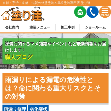
京都・宇治・京都、滋賀の外壁塗装＆屋根塗装専門店 塗り達
MENU
会社案内
塗装メニュー
施工事例
ショールーム
塗装に関するマメ知識やイベントなど最新情報をお届
けします！
職人ブログ
雨漏りによる漏電の危険性と
は？命に関わる重大リスクとそ
の対策
雨漏り修理
劣化症状