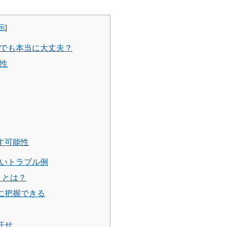
示
]
—でも本当に大丈夫？
険性
す可能性
すいトラブル例
トとは？
に把握できる
任せ