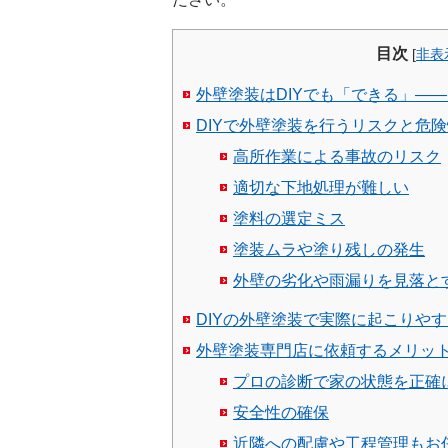
目次
[
非表
外壁塗装はDIYでも「できる」—
DIYで外壁塗装を行うリスクと危
高所作業による事故のリスク
適切な下地処理が難しい
塗料の選定ミス
塗装ムラや塗り残しの発生
外壁の劣化や雨漏りを見落と
DIYの外壁塗装で実際に起こりや
外壁塗装専門店に依頼するメリッ
プロの診断で家の状態を正確
安全性の確保
近隣への配慮や工程管理もお