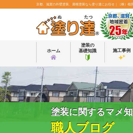
京都、滋賀の外壁塗装、屋根塗装なら塗り達にお任せ｜（株）植
塗装の
施工事例
ホーム
基礎知識
塗装に関するマメ知
職人ブログ