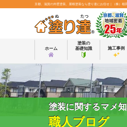
京都、滋賀の外壁塗装、屋根塗装なら塗り達にお任せ｜（株）植
塗装の
施工事例
ホーム
基礎知識
塗装に関するマメ知
職人ブログ