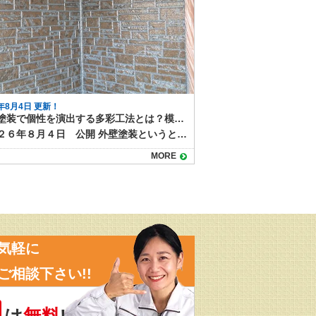
6年8月4日 更新！
外壁塗装で個性を演出する多彩工法とは？模様仕上げの魅力と特徴
２０２６年８月４日 公開 外壁塗装というと「単色で塗るだけ」というイメージを持つ人も多いですが、近年は色だけでなく模様をつける塗装も人気を集めています。 その代表的な塗装方法が「多彩工法」です。色と質感を組み合わせた独自の仕上がりが得られ、住まいの印象を大きく変えることができます。 目次多彩工法とは多彩工法のメリット高級感と個性を演出デザインの自由度が高い既存外壁の質感を活かせる汚れが目立ちにくい多彩工法の施工方法仕上がりのバリエーション注意点と費用の目安京都・滋賀で多彩工法なら塗り達にお任せ！ 多彩工法とは 多彩工法とは、２色又は３色の組み合わせ、自然な陰影をつけながら仕上げる塗装方法です。ベースとなる色の上から、粒状の塗料や異なる色の塗材を重ねることで、深みや立体感のある模様を作り出します。 サイディング外壁の凹凸を活かす施工方法なので、元々ある柄を以下shながら塗装したり、天然石調やレンガ調など高級感を演出することも可能です。 ▶多彩工法プラン 多彩工法のメリット 多彩工法を使った塗装には様々なメリットがあります。仕上がりの美しさだけではなくもちろん塗装工事としての耐久性もばっちりあります。 高級感と個性を演出 光の当たり方や見る角度によって表情が変わり、単色塗装では得られない高級感が生まれます。 #gallery-1 { margin: auto; } #gallery-1 .gallery-item { float: left; margin-top: 10px; text-align: center; width: 50%; } #gallery-1 img { border: 2px solid #cfcfcf; } #gallery-1 .gallery-caption { margin-left: 0; } /* see gallery_shortcode() in wp-includes/media.php */ 施工前 施工後 デザインの自由度が高い 色の組み合わせや粒の大きさ、模様の出し方などを調整できるため、周囲の家と差別化しやすくなります。 既存外壁の質感を活かせる サイディングの模様を残したまま色だけを変える「クリヤー仕上げ」や、上から模様を重ねる方法もあり、リフォームでも新築のような仕上がりにできます。 汚れが目立ちにくい 多色使いのため、雨だれや埃などの汚れが単色よりも目立ちにくいという特徴があります。 多彩工法の施工方法 多彩工法は特殊な専用ローラーを使って、多彩工法専用塗料を塗っていく施工方法です。 施工には通常の塗装よりも技術が必要で、塗料の販売元であるスズカファインの認定施工店でしか施工できない工法です。多彩工法をご希望の場合は、経験豊富な職人が在籍する認定施工店に依頼することが重要です。 仕上がりのバリエーション 多彩工法には、２色又は３色仕上げ、色の組み合わせによって天然石風・砂壁風・チップ入り・グラデーション調などさまざまなパターンがあります。 例えば、ベージュ系のベースにブラウンやホワイトのチップを加えると落ち着いた印象に、グレー系にブルーの粒を混ぜるとモダンな雰囲気になります。色の組み合わせ次第で和風にも洋風にも対応可能です。 注意点と費用の目安 多彩工法は通常の単色塗装よりも工程や材料が増えるため、費用は1.2〜1.5倍程度になる場合があります。 また、部分補修の際には模様を再現する必要があるため、同じ職人や塗料を使うことが望ましいでしょう。 玄関周りや外塀だけなど一部分への施工も可能です。認定施工店にぜひご相談ください。 ▶多彩工法の施工事例はこちら 京都・滋賀で多彩工法なら塗り達にお任せ！ 外壁塗装の模様仕上げ、とくに多彩工法は、住まいの個性を引き立てる魅力的な方法です。高級感やデザイン性を求める方にはぴったりの工法ですが、仕上がりの満足度は職人の腕に大きく左右されます。施工事例を確認しながら、自分の家に合ったデザインを検討することが大切です。 京都・滋賀で多彩工法をご希望なら、認定施工店の塗り達にご相談ください！施工実績も多数あります！
MORE
気軽に
ご相談下さい!!