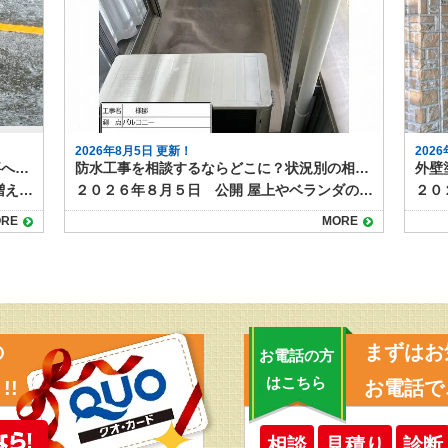
2026年8月5日 更新！
202
外壁塗装中にゲリラ豪雨が降ったら？工事への影響と対応方法
防水工事を相談するならどこに？状況別の相談先と選び方
２０２６年８月６日 公開 夏場を中心に増えているゲリラ豪雨は、外壁塗装工事にも大きな影響を与えます。 短時間で強い雨が降ると、塗料の仕上がり不良や工期の延長につながるため、現場では慎重な判断が求められます。 本記事では、突然の雨が外壁塗装工事に与える影響と、業者が行う対策について解説します。 目次ゲリラ豪雨が工事に与える影響塗料の密着不良色ムラや白化現象工期の延長施工業者が行う雨対策天気予報の細かなチェック塗装前の作業判断養生やシートでの防護工事中にゲリラ豪雨が降った場合の流れ施主ができる心構えまとめ ゲリラ豪雨が工事に与える影響 工事中のゲリラ豪雨が与える仕上がりや耐久性への影響を確認しておきましょう。 塗料の密着不良 塗装面が濡れた状態で塗料が付着すると、乾燥後に剥がれやすくなります。特に下塗り前や塗料の乾燥途中に雨が降ると、仕上がりや耐久性に影響します。 色ムラや白化現象 塗料が完全に乾く前に雨水が付着すると、表面が白っぽく濁ったり色ムラが発生します。この状態になると塗り直しが必要です。 工期の延長 ゲリラ豪雨は予測が難しいため、作業を中断したり翌日以降に工程をずらすことがあります。乾燥時間の確保も必要なため、予定より工期が伸びる場合があります。 施工業者が行う雨対策 塗装工事の施工業者は、天気予報によって、 ①雨が降り出すまで作業し、降ってきたらすぐに中断する ②１日中降りそうなので、最初から今日の作業を中止する のいずれかの判断をします。 ゲリラ豪雨などお天気の具合は、予報を見ていてもなかなか予測がつきづらいものですが、施工業者は事前に次のような対策を行って、急な雨に備えています。 天気予報の細かなチェック 近年は1時間単位のピンポイント予報が利用でき、工事前や休憩時間にも確認して作業スケジュールを調整します。 塗装前の作業判断 雨雲レーダーで豪雨の可能性が高い場合は、塗装工程を行わず、養生や下地調整など雨の影響を受けにくい作業に切り替えます。 養生やシートでの防護 作業中に急な雨が降った際は、足場のメッシュシートやビニールで塗装面を覆い、雨水の付着を防ぎます。 工事中にゲリラ豪雨が降った場合の流れ 塗装工事中にゲリラ豪雨に見舞われた場合には、次のように対応するのが一般的です。 作業を即時中断し、塗装面を雨から守る 雨が止んだら塗装面の水分を拭き取り、乾燥を確認 必要に応じて、部分的に再塗装を実施 乾燥状態が確保できない場合は翌日以降に作業を延期 塗料は余分な水分が混ざると耐久性や仕上がりに影響ができます。乾燥前に雨にあたらないようにすることと、作業を再開する際には、雨の影響を確認し、必要に応じて再塗装するなど修正が必要になります。 乾燥時間をしっかりとり、次の工程に移るためにも、雨の日やその翌日はしっかりと時間をとりますので、工期が伸びることもあります。 施主ができる心構え ゲリラ豪雨に限らず、天候が塗装工事に与える影響について事前に知っておくと、不安にならずに過ごすことができます。 夏場や梅雨時期は、工期が天候に左右されやすいことを理解する 工期延長があっても無理に急がせず、品質重視で進めてもらう 工事前の打ち合わせで「雨天時の対応方針」を確認しておく など、「家の外の工事は天気次第。さらに塗装は雨の影響を受け耐久性や仕上がりにも影響がある」ことを知っておきましょう。 まとめ 外壁塗装は天候の影響を大きく受ける工事です。ゲリラ豪雨が発生すると作業が中断され、工期が延びることもありますが、品質を守るためには必要な判断です。信頼できる業者であれば、天候を見極めながら安全かつ丁寧に作業を進めてくれます。 雨天時の対応は、塗装工程の進み具合や、今どんなことを行っているかによっても個々のケースで異なります。 実際に工事をしている場合は、施工店に「雨の場合の作業はどうなるのか」事前に確認しておくとよいでしょう。
２０２６年８月５日 公開 屋上やベランダの防水層が劣化すると、雨漏りや建物内部の腐食につながります。そのため定期的なメンテナンスや必要な補修工事が必要になりますが、いざ防水工事を検討するとなると、「どこに相談すればよいのか分からない」という方は多いのではないでしょうか。 スムーズで意味のある防水工事を行うためには、相談先の選び方も大切です。 今回は、防水工事の相談先とその特徴を整理します。 目次防水工事の主な相談先防水工事専門業者外壁塗装・屋根工事業者ハウスメーカー・工務店管理会社（マンション・アパートの場合）防水工事の状況別のおすすめ相談先戸建住宅で雨漏りが発生している場合外壁や屋根の塗装時期と重なっている場合新築から数年以内の場合マンションやアパートの屋上防水相談前に準備しておくこと防水工事のご相談は塗り達！ 防水工事の主な相談先 防水工事の施工ができる業者や相談できる先として、次のようなところがあげられます。 防水工事専門業者 最も直接的で専門的な知識を持っているのが防水工事専門業者です。ウレタン防水、シート防水、FRP防水など各工法の特徴や費用感、耐用年数を具体的に説明してもらえます。 また、現地調査後に複数の工法を比較提案してくれる業者も多く、選択肢を広く持てます。 外壁塗装・屋根工事業者 防水工事を取り扱う塗装店や屋根業者もあります。外壁や屋根のメンテナンスと同時に依頼できるため、足場の共用で費用を抑えられる場合があります。ただし、防水専門ではない場合もあるため、施工実績や担当職人の資格を確認しましょう。 ハウスメーカー・工務店 新築時に依頼したハウスメーカーや工務店も相談先のひとつです。もともとの施工方法や、下地の種類、過去の施工履歴を把握しているため、適切な修繕方法を提案してもらえる可能性があります。ただし、下請け業者を通すため中間マージンが発生し、費用が割高になることがあります。 管理会社（マンション・アパートの場合） 集合住宅であれば、施工店へ直接連絡せず、まずは管理会社や管理組合に相談するのが基本です。共用部分の防水工事は所有者単独では決定できないため、調査や見積もりの手配も管理会社が行います。 防水工事の状況別のおすすめ相談先 防水工事は全面改修や部分改修のほか、表面のトップコートだけ塗り替える場合、雨漏りしていて下地事取り換える必要がる場合など、様々なケースがあります。下記に、事例を挙げておススメの相談先をご紹介します。 戸建住宅で雨漏りが発生している場合 防水工事専門業者に直接相談し、現地調査で原因を特定してもらうのが早道です。防水工事の補修のほか、雨漏り補修が必要になります。雨漏り専門店なども相談先になるでしょう。 外壁や屋根の塗装時期と重なっている場合 外壁塗装業者や屋根工事業者にまとめて依頼すると、塗装用に組む足場を使えるのでコストダウンになります。塗装工事店でも防水工事を扱っている施工店があるので、確認してみましょう。 新築から数年以内の場合 保証期間内であればハウスメーカーに相談し、無償修繕が可能か確認します。防水工事は５～１０年ほどの耐久性があるため、築後数年であれば、初期不良の可能性があります。 マンションやアパートの屋上防水 管理会社・管理組合経由で計画的に工事を進める必要があります。一戸だけ部分的な補修が必要になるケースもあれば、建物全体で一度にメンテナンスした方がよい場合もあります。ベランダやバルコニーの防水面に不安があれば、直接施工店に相談せず、まずは管理組合などへ連絡してみましょう。 相談前に準備しておくこと 防水工事のメンテナンスを相談する際には次のようなことをまとめて準備しておくと話がスムーズになります。 雨漏りや水たまりなどの症状がいつから発生しているか 範囲や程度が分かる写真 過去の修繕履歴や保証書 特に、過去に修繕したことがある場合は契約書や見積書などを見せられるとよいでしょう。 防水工事のご相談は塗り達！ 防水工事の相談先は状況や建物の種類によって異なります。戸建住宅であれば防水専門業者や塗装店、集合住宅なら管理会社を通すのが基本です。 どこに相談する場合でも、複数社から見積もりを取り、提案内容や保証期間を比較検討することが、後悔しない防水工事につながります。 塗り達では、塗装工事に加えて防水工事の施工も行っています。塗装工事と一緒の施工も可能ですし、防水工事のみの工事も承ります。まずはお気軽にご相談ください。
RE
MORE
の
まずはお
お電話の方
はこちら
!!
お電話で
相談
見積り
診断