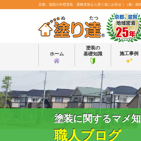
京都、滋賀の外壁塗装、屋根塗装なら塗り達にお任せ｜（株）植
塗装の
施工事例
ホーム
基礎知識
塗装に関するマメ知
職人ブログ