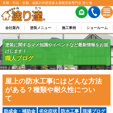
京都・宇治・京都、滋賀の外壁塗装＆屋根塗装専門店 塗り達
MENU
会社案内
塗装メニュー
施工事例
ショールーム
塗装に関するマメ知識やイベントなど最新情報をお届
けします！
職人ブログ
屋上の防水工事にはどんな方法
がある？種類や耐久性につい
て
助成金・補助金
劣化症状
防水工事
現場ブログ