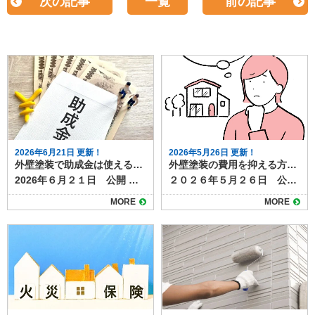
次の記事
一覧
前の記事
2026年6月21日 更新！
2026年5月26日 更新！
外壁塗装で助成金は使える？使い方のポイントを解説
外壁塗装の費用を抑える方法とは？賢く施工するための5つのポイント
2026年６月２１日 公開 外壁塗装について調べていると、「助成金が使える」という情報を目にしたことがある方も多いのではないでしょうか。 実際、過去に京都府内でも一定の条件を満たすことで外壁塗装工事に対して助成金が支給された事例もあります。うまく活用できれば、費用の負担を抑えることができます。 この記事では、外壁塗装の助成金制度の使い方や申請の流れ、京都市の過去の例を参考にしながら、知っておきたいポイントを解説します。 助成金・補助金 自治体や支給する団体によって、補助金や助成金といった言い方をします。どちらも借入金ではないため、返済の義務がないく。使われ方や意味はほとんど同じです。 目次外壁塗装で助成金は受けられるのか助成金制度の使い方と申請の流れ京都市の過去の事例から見る注意点複数の条件がある予算が決まっている助成金はいつでも使えるわけではない助成金の活用も塗り達にご相談ください 外壁塗装で助成金は受けられるのか 外壁塗装に対して助成金が出るかどうかは、自治体によって制度の有無や内容が異なります。国の制度として全国一律に設けられているわけではなく、多くの場合、地域独自のリフォーム支援制度の一環として実施されます。 たとえば、京都市では過去に「京（みやこ）のリフォーム助成事業」として、耐震改修や省エネ改修とあわせて外壁塗装工事が対象となったことがありました。この制度では、工事費用の一部（上限あり）が補助され、一定の条件を満たす住宅所有者が申請できるようになっていました。 ▶過去の補助金 京都市 すまいの補助金（令和３年） 助成金制度の使い方と申請の流れ 外壁塗装工事に助成金制度が使える場合は申請条件や手順を十分に確認し、期日に余裕をもって行う必要があります。 基本的には次のような流れで進みます。 自治体の公式サイトなどで助成制度の有無と要件を確認する 対象工事かどうかを施工業者と確認する 工事前に必要書類を提出して申請する 審査・交付決定を受けてから工事を開始する 工事完了後、完了報告を提出する 問題なければ助成金が支給される 特に 4.審査・交付決定を受けてから工事を開始する に関しては、施工店と事前の打ち合わせが必要です。工事開始してから「実は助成金を使いたくて・・・」と相談しても時すでに遅し・・・ということがあります。 申請時点で工事が始まっていると対象外になるケースがほとんどなので、事前に手順をしっかりと確認しておきましょう。 京都市の過去の事例から見る注意点 京都市で過去のあった外壁塗装工事の補助金制度では、次のような注意点がありました。次回補助金が使える際と全くおなじとは限りませんが、確認しておきましょう。 複数の条件がある 京都市の例では、助成の対象となるには 「市内の施工業者を使う」「工事対象の住宅に施工主が住んでいること」「効果の認められている塗料を使うこと」など複数の条件がありました。 助成金は制度ごとに条件が細かく設定されているため、自分が対象になるかどうかもチェックしておきましょう。 予算が決まっている 助成金は予算の上限に達すると受付が終了するため、活用したい場合は早い段階での申し込みが必要でした。 助成金が始まる際も、全住民へ個別へ通知が来るわけではなく、自治体のHP等で告知されるだけのため、情報が出ていないか定期的にチェックすることも必要です。 助成金はいつでも使えるわけではない 助成金は通年で実施されているとは限らず、年度限定や期間限定で行われるケースが多くなっています。制度が実施されるかどうかは各自治体の予算や政策によって決まるため、毎年同じ内容があるとは限りません。 そのため、外壁塗装を検討している場合は、自治体の公式情報を早めにチェックし、制度が始まる前から準備しておくのがおすすめです。 助成金の活用も塗り達にご相談ください 外壁塗装に助成金を活用することで、高額になりがちな工事費用の負担を軽減できる可能性があります。 しかし、制度の内容や条件は自治体ごとに異なり、使い方にも注意が必要です。京都市のように過去に実施されていた事例を参考にしながら、まずは最新情報を確認することから始めましょう。制度の詳細が不明な場合は、施工業者や市役所に相談するとスムーズです。 助成金や補助金の制度がある場合は、工事開始時期や書類のお手伝いなど塗り達でもお手伝いが可能です。お気軽にご相談ください。
２０２６年５月２６日 公開 外壁塗装を考え始めたとき、最も気になるのが「費用」という方も多いのではないでしょうか。 高額になりがちな工事だからこそ、「少しでも安く抑えたい」と考えるのは当然のことです。 しかし外壁塗装工事に安さだけを求めてしまうと、仕上がりの質が落ちたり、すぐに塗膜が剥がれてしまうリスクも。安かろう悪かろうでは意味がありませんよね。 今回は、外壁塗装の品質を保ちつつ、費用を抑えるためポイントを５つご紹介します。解説します。 目次1 相見積もりを取る2 足場を共通で使う工事と同時に行う3 使用する塗料を見直す4 地元密着の自社施工店を選ぶ5 補助金制度を活用する外壁塗装の費用を抑えるには「賢い選択」がカギ 1 相見積もりを取る まずは複数の業者から「相見積もり」を取りましょう。 価格だけでなく、塗料のグレード・工程内容・保証の有無なども比較することで、適正価格かどうか判断しやすくなります。 ただし、安すぎる見積もりには注意が必要です。材料費を削っていたり、下地処理を省略している場合もあるため、金額だけではなく工事の内容をしっかり確認しましょう。 2 足場を共通で使う工事と同時に行う 外壁塗装で大きな割合を占めるのが足場費用です。戸建て住宅の足場でおよそ２０万～の費用がかかるといわれています。 もし屋根塗装や雨樋交換、ベランダ防水なども検討している場合は、それらの工事を同時に行うことで足場代を一度に抑えられます。 計画的にリフォームの時期を合わせるのも、トータルコストを下げる有効な方法です。 3 使用する塗料を見直す 塗料は「グレード」があり、高耐久のフッ素や無機塗料は高額になります。 一方で、耐久年数が10年程度のシリコン塗料などは、価格が比較的抑えらコスパの良い塗料として知られています。 「今後10年住めればOK」といった方には、必要以上に耐久性の高い塗料を選ばないことで、無理なく予算内に収めることができます。 4 地元密着の自社施工店を選ぶ 大手ハウスメーカーやリフォーム会社では、塗装工事の費用に中間マージンが発生しているケースも少なくありません。 一方、地元密着の自社施工店であれば、営業〜工事まで一貫して行うため、中間マージンがなくその分費用を抑えられる傾向にあります。 また、地域の気候や住宅事情にも詳しく、無駄や無理のない提案が期待できます。 5 補助金制度を活用する 地域によっては、省エネ対策や住宅改修の一環として外壁塗装に補助金が出ることがあります。 お住まいの自治体のホームページや相談窓口で最新の制度を確認してみましょう。条件が合えば、数万円〜十数万円の支援が受けられる場合もあります。 外壁塗装の費用を抑えるには「賢い選択」がカギ 外壁塗装の費用を抑えるためには、相見積もりの取得・塗料選び・同時施工・信頼できる業者選びなど、いくつかの工夫が必要です。 単に安いだけではなく、「長持ちして安心できる塗装」が結果としてコスパの良い工事につながります。 外壁塗装を検討している方は、まずは無料の現地調査と見積もりからスタートしてみてはいかがでしょうか。 見積・点検・施工提案のご相談は塗り達までお気軽にどうぞ！
MORE
MORE