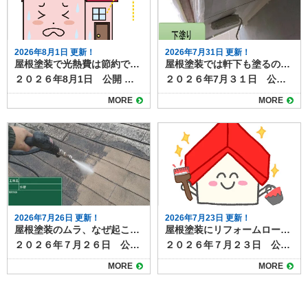
2026年8月1日 更新！
2026年7月31日 更新！
屋根塗装で光熱費は節約できる？遮熱塗料の効果と施工のポイント
屋根塗装では軒下も塗るの？軒下の役割と塗装の必要性を解説
２０２６年8月1日 公開 屋根塗装では遮熱塗料は、熱によるダメージを抑える効果があり、塗装工事の選択肢の１つになっています。 そんな遮熱塗料について調べていると、「光熱費の節約につながるのか」と疑問を持つ方も多いのではないでしょうか？ 実は、近年注目されている遮熱塗料を使った屋根塗装は、夏場の冷房費を中心に光熱費を抑える効果が期待できます。今回は、遮熱塗料による光熱費節約の仕組みや効果、導入時の注意点を詳しく解説します。 目次屋根塗装で光熱費できる？遮熱塗料の仕組み遮熱塗料で得られる光熱費削減効果屋根塗装工事で光熱費を節約を最大化するためのポイント断熱材との併用塗料の種類と性能の確認屋根の形状や環境条件屋根塗装なら遮熱塗料がおすすめです 屋根塗装で光熱費できる？遮熱塗料の仕組み 遮熱塗料は、屋根に太陽光が当たったときの熱の吸収を抑える働きがありる塗料です。 従来の塗料に比べて反射率が高く、屋根表面温度を約10〜20℃下げることが可能です。その結果、屋根から室内に伝わる熱が減り、冷房の使用を抑えることができます。特に夏場に冷房費が大きくかかる家庭では、光熱費の削減効果が実感しやすいでしょう。 （▲出典 エスケー化研公式サイト） 遮熱塗料で得られる光熱費削減効果 遮熱塗料を使用すると、室内の温度上昇を抑制できるため、冷房の使用時間や設定温度を抑えることにつながり、毎月の電気代削減が期待できます。 一般的な住宅では年間で数千円から数万円の光熱費削減が期待でき、長期的に見れば塗装費用の一部を回収できるケースもあります。また、室内の温度上昇が抑えられることで、快適な居住空間を維持できる点も大きなメリットです。 屋根塗装工事で光熱費を節約を最大化するためのポイント 遮熱塗料による効果は、次のポイントに注意するとより効果が期待できます。 断熱材との併用 遮熱塗料は太陽光の反射が得意ですが、熱を遮断する力は限定的です。屋根の断熱材と組み合わせることで、夏の冷房費削減だけでなく冬の暖房効率も改善できます。 塗料の種類と性能の確認 遮熱塗料にもグレードや性能差があり、反射率や耐久性によって効果が変わります。メーカーのデータや施工実績を確認して選ぶことが大切です。塗料の性能について長年の実績があるメーカーの品を選ぶことも推奨されます。 屋根の形状や環境条件 屋根の勾配、周囲の建物の影、地域の気候によっても効果は変わります。実際の節約効果を知るには、施工業者にシミュレーションしてもらうのがおすすめです。 屋根塗装なら遮熱塗料がおすすめです 遮熱塗料を用いた屋根塗装は、夏場の冷房費削減に大きく貢献し、長期的に光熱費の節約につながります。また屋根表面への熱ダメージも抑制でき、太陽光による劣化の進行を遅らせる効果も期待できます。 ただし、塗料の性能や施工環境によって効果は異なるため、断熱材との併用や施工実績のある業者選びが重要です。屋根塗装を検討する際には、見た目の美しさだけでなく、光熱費削減という実用的なメリットも意識してみましょう。 塗り達では、遮熱塗料の取り扱いがございます。 ▶塗り達 屋根塗装 遮熱塗料プラン 遮熱塗料での施工をご検討なら、施工実績も豊富な塗り達にぜひご相談ください。
２０２６年7月３１日 公開 屋根塗装を検討するとき、「軒下も一緒に塗るべきなのか」と疑問に思う人は少なくありません。 軒下は普段あまり目につかない部分ですが、家の外観や耐久性に影響する大切な場所です。 本記事では軒下の役割や塗装の必要性、放置するとどうなるのかを解説します。 目次軒下の役割と特徴屋根塗装では軒下も一緒に塗るべき？メリットと塗装方法軒下の劣化を放置するデメリット屋根塗装の際には軒下塗装も一緒に検討すると◎ 軒下の役割と特徴 軒下は屋根の先端部分から外壁までの張り出した部分の裏側を指し、「軒天」や「軒天井」とも呼ばれます。 直射日光や雨を遮り、外壁や窓の劣化を防ぐ役割を持っています。さらに、外観デザインの一部として家全体の印象にも関わるため、意外と重要なパーツです。 軒下は屋根や外壁ほど強い雨風にはさらされませんが、湿気や汚れがこもりやすく、塗膜が劣化するとカビやシミが発生することがあります。特に風通しの悪い面では、黒ずみや剥がれが進行しやすく、見た目にも影響します。 また、塗膜の劣化は下地素材の腐食や傷みにもつながります。 屋根塗装では軒下も一緒に塗るべき？メリットと塗装方法 屋根塗装の際に軒下も一緒に塗るメリットは、まず美観の統一です。屋根や外壁だけを塗り替えても、軒下が汚れていると全体が古びた印象になってしまいます。 また、同時に塗ることで足場費用の節約にもなります。別のタイミングで軒下だけ塗る場合、再度足場を組む必要があり、余計なコストがかかります。 屋根と同様に、軒下の塗装方法も素材によって異なります。一般的な合板やケイカル板の場合、防カビ性のある塗料で仕上げると長持ちします。 木製の場合は、塗膜で保護しながら通気性を確保することが重要です。下地が傷んでいる場合は塗装前に補修を行う必要があります。 軒下の劣化を放置するデメリット 軒下を塗らずに放置すると、汚れやカビが目立つだけでなく、塗膜剥離や腐食が進行し、交換工事が必要になることもあります。大掛かりな補修は塗装より高額になるため、予防としての塗装が有効です。 屋根塗装の際には軒下塗装も一緒に検討すると◎ 屋根塗装のタイミングで軒下も塗ることは、美観維持と耐久性向上の両面でおすすめです。特に足場を使う工事では、まとめて施工することで費用対効果も高まります。見えにくい場所だからこそ、定期的な点検と塗装で家全体を長持ちさせましょう。 塗り達では、軒下をはじめとした付帯部の塗装も、屋根塗装や外壁塗装と一緒に施工可能です。お気軽にご相談ください！
MORE
MORE
2026年7月26日 更新！
2026年7月23日 更新！
屋根塗装のムラ、なぜ起こる？原因と防ぐためのポイント
屋根塗装にリフォームローンは使える？資金面で後悔しないための注意点とは
２０２６年７月２６日 公開 屋根塗装を行ったあとに表面の色や艶が均一でないと、見た目の美しさが損なわれるだけでなく、塗膜性能にも影響が出る場合があります。ムラは施工不良のサインであることも多く、早めの原因特定と対策が大切です。 本記事では屋根塗装のムラが発生する原因と、防ぐための基本的なポイントを解説します。 目次屋根塗装にムラが出る主な原因下地処理不足塗料の攪拌不足塗り重ねのタイミング不適切塗布量や塗り方の不均一天候や気温の影響屋根塗装のムラを防ぐための対策ムラを放置するとどうなる？まとめ 屋根塗装にムラが出る主な原因 屋根塗装のムラは、単に見た目だけの問題ではなく、塗膜の厚みや密着性に関わることもあります。代表的な原因は次の通りです。 下地処理不足 屋根表面の汚れや古い塗膜、コケ・カビなどをきちんと除去せずに塗装を始めると、塗料が均一に密着せずムラが発生します。塗装前の下地処理として高圧洗浄作業を必ず行うことが重要です。 塗料の攪拌不足 塗料は成分が沈殿しやすく、十分に混ぜないまま使用すると色味や艶が一定にならず、見た目に差が出ます。使用前にしっかりと撹拌し最大限の性能が発揮できるように準備します。 塗り重ねのタイミング不適切 下塗りや中塗りが完全に乾く前に次の工程を行う、または逆に放置しすぎると密着不良や色ムラが起こりやすくなります。 塗布量や塗り方の不均一 ローラーやスプレーの動かし方、塗料の付け方が一定でない場合、部分的に塗膜が薄くなったり厚くなったりします。職人の熟練度が出る手作業ならではの理由ですね。 天候や気温の影響 直射日光や強風、高温・低温など施工環境が悪いと、塗料の乾き方が不均一になりムラにつながります。夏の暑さで塗料が早く乾きすぎることもムラの原因の１つになるといわれています。 屋根塗装のムラを防ぐための対策 塗装のムラを防ぐには、施工前の準備から塗装中の管理まで丁寧な作業が欠かせません。 高圧洗浄やケレン作業で下地を清潔にする 塗料は規定通りしっかり攪拌してから使用する メーカーが定める乾燥時間を守って塗り重ねる 塗布量を均一にし、道具の動かし方も一定に保つ 天候や気温が安定した日に施工を行う 熟練の職人が最終的に全体の仕上がりをチェックする これらはすべて塗装工事のおける基本的な内容ばかりですが、仕上がりや耐久性を左右するとっても重要なことです。 いくらよい塗料を使っても、基本的な工程や注意点をおろそかにしてしまうと、期待していたような高耐久や仕上がり映えることができません。 ムラを放置するとどうなる？ 軽度の色ムラは機能面に大きく影響しない場合もありますが、塗膜の密着不良や塗り残しを伴っている場合は劣化が早まる恐れがあります。早ければ数年以内に剥がれや膨れが起き、再塗装が必要になることもあります。ムラが気になったら、早めに施工業者へ確認を依頼しましょう。 まとめ 屋根塗装のムラは、下地処理不足や塗料の扱い方、施工環境などの複合的な要因で発生します。施工前の準備を徹底し、メーカー仕様に沿った丁寧な作業を行うことで防ぐことが可能です。仕上がりの品質は屋根の保護性能にも直結するため、信頼できる業者選びと現場管理が重要です。 塗り達では、屋根塗装のご相談を随時受付中！高品質・高耐久な屋根塗装なら塗り達にお任せください！
２０２６年７月２３日 公開 屋根塗装は住まいを長持ちさせるために欠かせない工事です。 しかし工事にはまとまった費用が必要になるため、「いますぐ資金が用意できない」「リフォームローンを使いたい」と考える方も少なくありません。結論からいえば、屋根塗装でもリフォームローンの利用は可能です。借入時にはいくつかの注意点があり事前に知っておくと安心できます。 この記事では、屋根塗装にリフォームローンを活用できる理由や、ローン選びのポイント、契約時に確認すべき注意点について解説します。 目次屋根塗装にリフォームローンが使える理由屋根塗装でリフォームローンを利用する際の注意点1. 金利と返済期間を事前に確認する2. 工事内容がローンの対象になるかを確認する3. 業者がローン対応しているかも要チェック4. 審査には事前準備が必要屋根塗装にリフォームローンは有効な選択肢。計画的な利用が安心のカギ 屋根塗装にリフォームローンが使える理由 リフォームローンとは、自宅の改修・修繕・増築などに使える専用のローンです。屋根塗装は「住宅の維持に必要なメンテナンス」として位置づけられているため、金融機関のほとんどがリフォームローンの対象工事に含めています。 以下のようなケースでは、リフォームローンが有効です。 築10～15年で塗り替えが必要になったが、手元資金に余裕がない 雨漏りが不安なため、早めに塗装しておきたい 足場を組むので、屋根と外壁をまとめて塗装したい 劣化が進んでおり、放置すれば工事費が高くなる恐れがある 資金がないからと工事を先延ばしにして状態が悪化するよりも、ローンを使って早期対応するほうがトータルコストを抑えられるケースも多いため、リフォームローンを使うことは、資金計画のひとつとして有効な手段といえるでしょう。 屋根塗装でリフォームローンを利用する際の注意点 屋根塗装にリフォームローンを使う際は、いくつかの注意点もあります。 以下のポイントを押さえておきましょう。 1. 金利と返済期間を事前に確認する リフォームローンには「無担保型（保証人・担保不要）」「有担保型（住宅を担保にする）」の2種類があります。無担保型は手軽ですが金利がやや高めで返済期間も短めです。 一方、有担保型は低金利で長期返済が可能ですが、審査には時間がかかるため、急ぎ工事が必要な場合には不向きなケースがあります。 ご自身の資金状況や必要な工事スケジュールに応じて選ぶことが大切です。 2. 工事内容がローンの対象になるかを確認する 金融機関によっては、塗装工事のうち「美観目的の部分」は対象外とされる場合があります。屋根の遮熱塗装やデザイン性重視の塗料などを希望する場合は、契約前に工事内容と見積書を提出して、ローン対象範囲を確認しておきましょう。 3. 業者がローン対応しているかも要チェック 一部の塗装業者では、提携ローンや信販会社を通じた分割払いサービスを提供していることがあります。金融機関の審査よりも柔軟で、金利や手数料も比較的わかりやすいのが特徴です。 金利が高めに設定されている場合もあるため、複数のローンと比較して総支払額をチェックしておくと安心です。 4. 審査には事前準備が必要 リフォームローンには借入のための審査があり、本人確認書類・収入証明・工事見積書などが必要です。また、申し込みから融資実行までに1週間〜3週間程度かかることが多く、「急ぎで塗装が必要」な場合はスケジュールに余裕を持つことが大切です。 屋根塗装にリフォームローンは有効な選択肢。計画的な利用が安心のカギ 屋根塗装は住宅を守るための重要なメンテナンスであり、資金の準備が難しい場合はリフォームローンの利用が有用になるケースもあります。。資金の不安から必要な工事を先延ばしにすると、雨漏りなどの被害につながり、結果的に修繕費がかさんでしまうこともありますので、適切なタイミングで工事を行うことが重要です。 リフォームローンをうまく活用すれば、タイミングを逃さず屋根塗装を行うことができ、結果的に賢い判断になるケースがあります。 塗り達では、提携ローンのご紹介が可能です。資金計画に不安がある場合は、工事前にご相談ください。
MORE
MORE