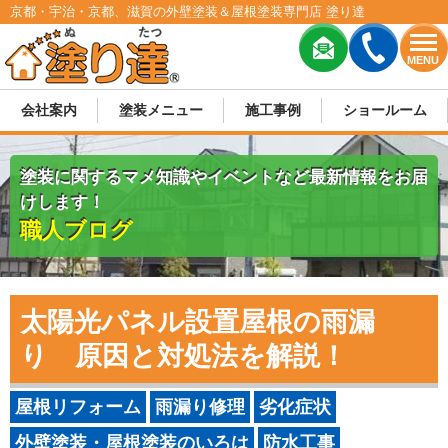
京都・宇治・京都、滋賀の外壁塗装＆屋根塗装専門店 塗り達
MENU
会社案内
塗装メニュー
施工事例
ショールーム
塗装に関するマメ知識やイベントなど最新情報をお届
けします！
職人ブログ
太陽光パネル設置屋根の雨漏
り 原因と対処法を解説！
屋根リフォーム
雨漏り修理
劣化症状
外壁塗装・屋根塗装のいろは
防水工事