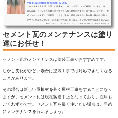
https://nuritatsu.com/blog/42855/
２０２３年４月８日 公開この記事では、モニエル瓦について解説しています。 モニ
エル瓦は、セメントと川砂を混ぜてつくられる屋根材の１つ。ヨーロッパ発祥で、「乾
式コンクリート瓦」「洋風瓦」ともよばれる。特徴・耐久性・防水性・断熱性が高い・
デザイン性が高いセメントが主成分のため、何も加工していない状態では水を吸い込み
やすい。そのため、着色スラリーと呼ばれるセメントの着色層で厚めに表面を保護して
いる。 塗り替え時の注意塗り替え時は、密着が悪くなるため、スラリー層を完全に取
セメント瓦のメンテナンスは塗り
り除いてから塗装する...
達にお任せ！
セメント瓦のメンテナンスは塗装工事がおすすめです。
しかし劣化がひどい場合は塗装工事では対応できなくなる
ことがあります。
その場合は新しい屋根材を葺く屋根工事をすることになり
ますが、セメント瓦は現在製造中止となっており、在庫も
ごくわずかです。セメント瓦を長く使いたい場合は、早め
にメンテナンスを行いましょう。