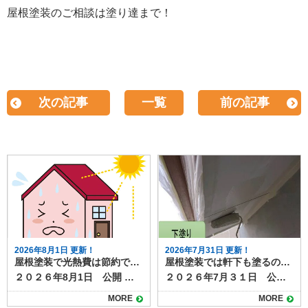
屋根塗装のご相談は塗り達まで！
次の記事
一覧
前の記事
2026年8月1日 更新！
2026年7月31日 更新！
屋根塗装で光熱費は節約できる？遮熱塗料の効果と施工のポイント
屋根塗装では軒下も塗るの？軒下の役割と塗装の必要性を解説
２０２６年8月1日 公開 屋根塗装では遮熱塗料は、熱によるダメージを抑える効果があり、塗装工事の選択肢の１つになっています。 そんな遮熱塗料について調べていると、「光熱費の節約につながるのか」と疑問を持つ方も多いのではないでしょうか？ 実は、近年注目されている遮熱塗料を使った屋根塗装は、夏場の冷房費を中心に光熱費を抑える効果が期待できます。今回は、遮熱塗料による光熱費節約の仕組みや効果、導入時の注意点を詳しく解説します。 目次屋根塗装で光熱費できる？遮熱塗料の仕組み遮熱塗料で得られる光熱費削減効果屋根塗装工事で光熱費を節約を最大化するためのポイント断熱材との併用塗料の種類と性能の確認屋根の形状や環境条件屋根塗装なら遮熱塗料がおすすめです 屋根塗装で光熱費できる？遮熱塗料の仕組み 遮熱塗料は、屋根に太陽光が当たったときの熱の吸収を抑える働きがありる塗料です。 従来の塗料に比べて反射率が高く、屋根表面温度を約10〜20℃下げることが可能です。その結果、屋根から室内に伝わる熱が減り、冷房の使用を抑えることができます。特に夏場に冷房費が大きくかかる家庭では、光熱費の削減効果が実感しやすいでしょう。 （▲出典 エスケー化研公式サイト） 遮熱塗料で得られる光熱費削減効果 遮熱塗料を使用すると、室内の温度上昇を抑制できるため、冷房の使用時間や設定温度を抑えることにつながり、毎月の電気代削減が期待できます。 一般的な住宅では年間で数千円から数万円の光熱費削減が期待でき、長期的に見れば塗装費用の一部を回収できるケースもあります。また、室内の温度上昇が抑えられることで、快適な居住空間を維持できる点も大きなメリットです。 屋根塗装工事で光熱費を節約を最大化するためのポイント 遮熱塗料による効果は、次のポイントに注意するとより効果が期待できます。 断熱材との併用 遮熱塗料は太陽光の反射が得意ですが、熱を遮断する力は限定的です。屋根の断熱材と組み合わせることで、夏の冷房費削減だけでなく冬の暖房効率も改善できます。 塗料の種類と性能の確認 遮熱塗料にもグレードや性能差があり、反射率や耐久性によって効果が変わります。メーカーのデータや施工実績を確認して選ぶことが大切です。塗料の性能について長年の実績があるメーカーの品を選ぶことも推奨されます。 屋根の形状や環境条件 屋根の勾配、周囲の建物の影、地域の気候によっても効果は変わります。実際の節約効果を知るには、施工業者にシミュレーションしてもらうのがおすすめです。 屋根塗装なら遮熱塗料がおすすめです 遮熱塗料を用いた屋根塗装は、夏場の冷房費削減に大きく貢献し、長期的に光熱費の節約につながります。また屋根表面への熱ダメージも抑制でき、太陽光による劣化の進行を遅らせる効果も期待できます。 ただし、塗料の性能や施工環境によって効果は異なるため、断熱材との併用や施工実績のある業者選びが重要です。屋根塗装を検討する際には、見た目の美しさだけでなく、光熱費削減という実用的なメリットも意識してみましょう。 塗り達では、遮熱塗料の取り扱いがございます。 ▶塗り達 屋根塗装 遮熱塗料プラン 遮熱塗料での施工をご検討なら、施工実績も豊富な塗り達にぜひご相談ください。
２０２６年7月３１日 公開 屋根塗装を検討するとき、「軒下も一緒に塗るべきなのか」と疑問に思う人は少なくありません。 軒下は普段あまり目につかない部分ですが、家の外観や耐久性に影響する大切な場所です。 本記事では軒下の役割や塗装の必要性、放置するとどうなるのかを解説します。 目次軒下の役割と特徴屋根塗装では軒下も一緒に塗るべき？メリットと塗装方法軒下の劣化を放置するデメリット屋根塗装の際には軒下塗装も一緒に検討すると◎ 軒下の役割と特徴 軒下は屋根の先端部分から外壁までの張り出した部分の裏側を指し、「軒天」や「軒天井」とも呼ばれます。 直射日光や雨を遮り、外壁や窓の劣化を防ぐ役割を持っています。さらに、外観デザインの一部として家全体の印象にも関わるため、意外と重要なパーツです。 軒下は屋根や外壁ほど強い雨風にはさらされませんが、湿気や汚れがこもりやすく、塗膜が劣化するとカビやシミが発生することがあります。特に風通しの悪い面では、黒ずみや剥がれが進行しやすく、見た目にも影響します。 また、塗膜の劣化は下地素材の腐食や傷みにもつながります。 屋根塗装では軒下も一緒に塗るべき？メリットと塗装方法 屋根塗装の際に軒下も一緒に塗るメリットは、まず美観の統一です。屋根や外壁だけを塗り替えても、軒下が汚れていると全体が古びた印象になってしまいます。 また、同時に塗ることで足場費用の節約にもなります。別のタイミングで軒下だけ塗る場合、再度足場を組む必要があり、余計なコストがかかります。 屋根と同様に、軒下の塗装方法も素材によって異なります。一般的な合板やケイカル板の場合、防カビ性のある塗料で仕上げると長持ちします。 木製の場合は、塗膜で保護しながら通気性を確保することが重要です。下地が傷んでいる場合は塗装前に補修を行う必要があります。 軒下の劣化を放置するデメリット 軒下を塗らずに放置すると、汚れやカビが目立つだけでなく、塗膜剥離や腐食が進行し、交換工事が必要になることもあります。大掛かりな補修は塗装より高額になるため、予防としての塗装が有効です。 屋根塗装の際には軒下塗装も一緒に検討すると◎ 屋根塗装のタイミングで軒下も塗ることは、美観維持と耐久性向上の両面でおすすめです。特に足場を使う工事では、まとめて施工することで費用対効果も高まります。見えにくい場所だからこそ、定期的な点検と塗装で家全体を長持ちさせましょう。 塗り達では、軒下をはじめとした付帯部の塗装も、屋根塗装や外壁塗装と一緒に施工可能です。お気軽にご相談ください！
MORE
MORE