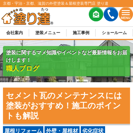
京都・宇治・京都、滋賀の外壁塗装＆屋根塗装専門店 塗り達
MENU
会社案内
塗装メニュー
施工事例
ショールーム
塗装に関するマメ知識やイベントなど最新情報をお届
けします！
職人ブログ
セメント瓦のメンテナンスには
塗装がおすすめ！施工のポイン
トも解説
屋根リフォーム
外壁・屋根材
劣化症状