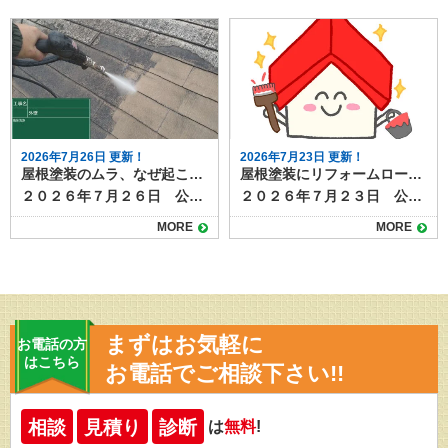
2026年7月26日 更新！
2026年7月23日 更新！
屋根塗装のムラ、なぜ起こる？原因と防ぐためのポイント
屋根塗装にリフォームローンは使える？資金面で後悔しないための注意点とは
２０２６年７月２６日 公開 屋根塗装を行ったあとに表面の色や艶が均一でないと、見た目の美しさが損なわれるだけでなく、塗膜性能にも影響が出る場合があります。ムラは施工不良のサインであることも多く、早めの原因特定と対策が大切です。 本記事では屋根塗装のムラが発生する原因と、防ぐための基本的なポイントを解説します。 目次屋根塗装にムラが出る主な原因下地処理不足塗料の攪拌不足塗り重ねのタイミング不適切塗布量や塗り方の不均一天候や気温の影響屋根塗装のムラを防ぐための対策ムラを放置するとどうなる？まとめ 屋根塗装にムラが出る主な原因 屋根塗装のムラは、単に見た目だけの問題ではなく、塗膜の厚みや密着性に関わることもあります。代表的な原因は次の通りです。 下地処理不足 屋根表面の汚れや古い塗膜、コケ・カビなどをきちんと除去せずに塗装を始めると、塗料が均一に密着せずムラが発生します。塗装前の下地処理として高圧洗浄作業を必ず行うことが重要です。 塗料の攪拌不足 塗料は成分が沈殿しやすく、十分に混ぜないまま使用すると色味や艶が一定にならず、見た目に差が出ます。使用前にしっかりと撹拌し最大限の性能が発揮できるように準備します。 塗り重ねのタイミング不適切 下塗りや中塗りが完全に乾く前に次の工程を行う、または逆に放置しすぎると密着不良や色ムラが起こりやすくなります。 塗布量や塗り方の不均一 ローラーやスプレーの動かし方、塗料の付け方が一定でない場合、部分的に塗膜が薄くなったり厚くなったりします。職人の熟練度が出る手作業ならではの理由ですね。 天候や気温の影響 直射日光や強風、高温・低温など施工環境が悪いと、塗料の乾き方が不均一になりムラにつながります。夏の暑さで塗料が早く乾きすぎることもムラの原因の１つになるといわれています。 屋根塗装のムラを防ぐための対策 塗装のムラを防ぐには、施工前の準備から塗装中の管理まで丁寧な作業が欠かせません。 高圧洗浄やケレン作業で下地を清潔にする 塗料は規定通りしっかり攪拌してから使用する メーカーが定める乾燥時間を守って塗り重ねる 塗布量を均一にし、道具の動かし方も一定に保つ 天候や気温が安定した日に施工を行う 熟練の職人が最終的に全体の仕上がりをチェックする これらはすべて塗装工事のおける基本的な内容ばかりですが、仕上がりや耐久性を左右するとっても重要なことです。 いくらよい塗料を使っても、基本的な工程や注意点をおろそかにしてしまうと、期待していたような高耐久や仕上がり映えることができません。 ムラを放置するとどうなる？ 軽度の色ムラは機能面に大きく影響しない場合もありますが、塗膜の密着不良や塗り残しを伴っている場合は劣化が早まる恐れがあります。早ければ数年以内に剥がれや膨れが起き、再塗装が必要になることもあります。ムラが気になったら、早めに施工業者へ確認を依頼しましょう。 まとめ 屋根塗装のムラは、下地処理不足や塗料の扱い方、施工環境などの複合的な要因で発生します。施工前の準備を徹底し、メーカー仕様に沿った丁寧な作業を行うことで防ぐことが可能です。仕上がりの品質は屋根の保護性能にも直結するため、信頼できる業者選びと現場管理が重要です。 塗り達では、屋根塗装のご相談を随時受付中！高品質・高耐久な屋根塗装なら塗り達にお任せください！
２０２６年７月２３日 公開 屋根塗装は住まいを長持ちさせるために欠かせない工事です。 しかし工事にはまとまった費用が必要になるため、「いますぐ資金が用意できない」「リフォームローンを使いたい」と考える方も少なくありません。結論からいえば、屋根塗装でもリフォームローンの利用は可能です。借入時にはいくつかの注意点があり事前に知っておくと安心できます。 この記事では、屋根塗装にリフォームローンを活用できる理由や、ローン選びのポイント、契約時に確認すべき注意点について解説します。 目次屋根塗装にリフォームローンが使える理由屋根塗装でリフォームローンを利用する際の注意点1. 金利と返済期間を事前に確認する2. 工事内容がローンの対象になるかを確認する3. 業者がローン対応しているかも要チェック4. 審査には事前準備が必要屋根塗装にリフォームローンは有効な選択肢。計画的な利用が安心のカギ 屋根塗装にリフォームローンが使える理由 リフォームローンとは、自宅の改修・修繕・増築などに使える専用のローンです。屋根塗装は「住宅の維持に必要なメンテナンス」として位置づけられているため、金融機関のほとんどがリフォームローンの対象工事に含めています。 以下のようなケースでは、リフォームローンが有効です。 築10～15年で塗り替えが必要になったが、手元資金に余裕がない 雨漏りが不安なため、早めに塗装しておきたい 足場を組むので、屋根と外壁をまとめて塗装したい 劣化が進んでおり、放置すれば工事費が高くなる恐れがある 資金がないからと工事を先延ばしにして状態が悪化するよりも、ローンを使って早期対応するほうがトータルコストを抑えられるケースも多いため、リフォームローンを使うことは、資金計画のひとつとして有効な手段といえるでしょう。 屋根塗装でリフォームローンを利用する際の注意点 屋根塗装にリフォームローンを使う際は、いくつかの注意点もあります。 以下のポイントを押さえておきましょう。 1. 金利と返済期間を事前に確認する リフォームローンには「無担保型（保証人・担保不要）」「有担保型（住宅を担保にする）」の2種類があります。無担保型は手軽ですが金利がやや高めで返済期間も短めです。 一方、有担保型は低金利で長期返済が可能ですが、審査には時間がかかるため、急ぎ工事が必要な場合には不向きなケースがあります。 ご自身の資金状況や必要な工事スケジュールに応じて選ぶことが大切です。 2. 工事内容がローンの対象になるかを確認する 金融機関によっては、塗装工事のうち「美観目的の部分」は対象外とされる場合があります。屋根の遮熱塗装やデザイン性重視の塗料などを希望する場合は、契約前に工事内容と見積書を提出して、ローン対象範囲を確認しておきましょう。 3. 業者がローン対応しているかも要チェック 一部の塗装業者では、提携ローンや信販会社を通じた分割払いサービスを提供していることがあります。金融機関の審査よりも柔軟で、金利や手数料も比較的わかりやすいのが特徴です。 金利が高めに設定されている場合もあるため、複数のローンと比較して総支払額をチェックしておくと安心です。 4. 審査には事前準備が必要 リフォームローンには借入のための審査があり、本人確認書類・収入証明・工事見積書などが必要です。また、申し込みから融資実行までに1週間〜3週間程度かかることが多く、「急ぎで塗装が必要」な場合はスケジュールに余裕を持つことが大切です。 屋根塗装にリフォームローンは有効な選択肢。計画的な利用が安心のカギ 屋根塗装は住宅を守るための重要なメンテナンスであり、資金の準備が難しい場合はリフォームローンの利用が有用になるケースもあります。。資金の不安から必要な工事を先延ばしにすると、雨漏りなどの被害につながり、結果的に修繕費がかさんでしまうこともありますので、適切なタイミングで工事を行うことが重要です。 リフォームローンをうまく活用すれば、タイミングを逃さず屋根塗装を行うことができ、結果的に賢い判断になるケースがあります。 塗り達では、提携ローンのご紹介が可能です。資金計画に不安がある場合は、工事前にご相談ください。
MORE
MORE
まずはお気軽に
お電話の方
はこちら
お電話でご相談下さい!!
相談
見積り
診断
は
無料
!