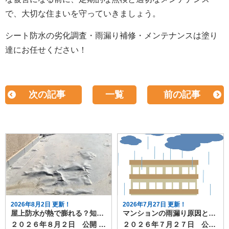
で、大切な住まいを守っていきましょう。
シート防水の劣化調査・雨漏り補修・メンテナンスは塗り
達にお任せください！
次の記事
一覧
前の記事
2026年8月2日 更新！
2026年7月27日 更新！
屋上防水が熱で膨れる？知っておきたい原因と対策
マンションの雨漏り原因と対策｜最上階とそれ以外の階での違いも解説
２０２６年８月２日 公開 夏の日差しが厳しい時期になると、屋上防水が膨れているように見えることがあります。 これは単なる見た目の変化ではなく、防水層内部でトラブルが進んでいるサインの可能性もあります。 今回は、屋上防水が熱で膨れる原因と放置するリスク、適切な対策について解説します。 目次屋上防水が膨れる原因防水層の膨れの要因防水工事の膨れを放置するリスク防水工事の膨れの補修方法屋上防水の膨れを防ぐための効果的な対策施工前に下地の乾燥状態を徹底的に確認する湿気がこもりやすい屋上は絶縁工法を採用する排水経路を改善し、水たまりを作らないようにする防水層に膨れを見つけたときの対処方法まとめ 屋上防水が膨れる原因 屋上防水が夏の日差しの熱で膨れる主な理由は、防水層の下に水分や空気が残っているためです。 夏場の屋上表面は60度近くまで温度が上がることがあり、内部の水分や空気が膨張して防水膜を押し上げます。その結果、表面が丸く盛り上がり、いわゆる膨れが発生します。 防水層の膨れの要因 防水層に膨れが起こる背景には次のような要因があります。 経年劣化で密着力が弱くなり、空気が入り込みやすくなる 施工時に下地が十分に乾燥しておらず、水分が残ってしまう 排水不良で雨水が溜まり、湿気が抜けにくい状態になる 防水層の浮きや密着不良が徐々に広がっている どのケースも「湿気と密着不足」が共通した原因で、夏の暑さが膨れを一気に表面化させるきっかけになります。 防水工事の膨れを放置するリスク 防水工事の施工面の膨れは見た目だけの問題と思われがちですが、放置すると破れの原因になります。 膨れた部分の膜は引き伸ばされた状態になり、厚みが薄くなっているため、強風や温度変化によって破れやすくなります。 破れから水が侵入すれば、雨漏りがさらに加速し、下地の腐食びつながります。 雨漏りが起こると、木造住宅では建物全体の劣化を早めることになり、耐久性に大きく影響します。 防水工事の膨れの補修方法 膨れが広範囲に及ぶと部分補修では対応できなくなり、防水層全体のやり直しが必要になる場合もあります。早めに原因を見つけることで、余計な費用を抑えることができます。 #gallery-1 { margin: auto; } #gallery-1 .gallery-item { float: left; margin-top: 10px; text-align: center; width: 25%; } #gallery-1 img { border: 2px solid #cfcfcf; } #gallery-1 .gallery-caption { margin-left: 0; } /* see gallery_shortcode() in wp-includes/media.php */ 屋上防水の膨れを防ぐための効果的な対策 膨れを防ぐためのポイントは次の通りです。 施工前に下地の乾燥状態を徹底的に確認する 屋上防水の膨れは、下地に残った水分が原因になるケースが多く、特に既存防水の撤去後や下地調整後に十分な乾燥時間を取れていない場合に発生しやすくなります。 湿ったまま防水層を施工すると、水分がある下地に蓋をしてしまうことになり、太陽光で温められた水分が気化すると、防水層を内部から押し上げて膨れにつながります。 乾燥不足を見逃さないことが、膨れを未然に防ぐ最も基本的なポイントになります。 湿気がこもりやすい屋上は絶縁工法を採用する 建物の構造や立地によっては、下地に湿気が残りやすく、密着工法を採用すると膨れのリスクが高まります。 そのため、湿気を逃がしながら防水層を作れる絶縁工法が効果的です。絶縁シートを敷いて防水層と下地をあえて密着させないことで、内部の水蒸気が防水層を押し上げづらくなり、膨れのリスクを大幅に軽減できます。 特に築年数が経っている建物や、以前の防水層が何度も重ね張りされている屋上では、絶縁工法を選ぶことで長期的な安定性を確保できます。 ▶関連記事 京都・滋賀の外壁塗装・屋根塗装・雨漏りなら塗り達へ防水工事の絶縁工法とは？特徴やメリット、密着工法との違いも解説https://nuritatsu.com/blog/54868/２０２５年９月23日 公開防水工事の絶縁工法を知っていますか？防水工事は雨の侵入を防いでくれる防水層を作る工事ですが、状態によって施工方法を変える必要があります。なぜ変える必要があるのか、またそれはどんな方法なのか？疑問に思う方もいらっしゃると思います。今回は防水工事の絶縁工法について解説します。絶縁工法とは防水工事の絶縁工法とは、下地と防水層が直接干渉しないように絶縁シートなどを間に入れて施工する方法です。絶縁工法では、下地から防水層が浮いた状態で作られます。工事によっては通気緩衝工法と呼ば... 排水経路を改善し、水たまりを作らないようにする 屋上に水たまりが残ると、下地が湿気を含みやすくなり、防水層の膨れにつながります。排水口（ドレン）の詰まりや勾配不足は、施工後の不具合だけでなく、劣化の加速にも直結するため早期の改善が必要です。 対策としては、排水口の改修、追加ドレンの設置、勾配調整材による水流の確保などが挙げられます。日常的に落ち葉やゴミの除去だけでも水たまりを防ぎやすくなります。排水経路を整えることは、防水層の耐久性を高めるうえで欠かせない取り組みです。 防水層に膨れを見つけたときの対処方法 8月は膨れが最も大きくなりやすい時期です。しかし、膨れた部分を踏んだり潰したりすると破れて水が入る原因になります。見つけた場合は触らず、専門業者に点検を依頼することが大切です。 範囲が小さければ部分補修で済むこともありますが、膨れが広がっている場合は防水層の再施工が必要になる可能性があります。ぜひ早めの点検を依頼してください。 まとめ 屋上防水が熱で膨れるのは、防水層内部に残った水分や空気が夏の高温で膨張するためです。 見た目の問題だけでなく、防水層の破れや雨漏りにつながる可能性があるため、早めの確認と適切な対策が必要です。 施工時の下地管理や工法選び、排水改善などを行うことで、膨れの発生や再発を防ぐことができます。 防水層の膨れの補修や点検・メンテナンスは塗り達にお任せください！
２０２６年７月２７日 公開 マンションでの雨漏りは、戸建て住宅に比べて見つけにくく、原因の特定や修理が複雑になりやすいトラブルです。 雨漏りは放置すると内装や構造の劣化を進めるだけでなく、下階への漏水や入居者同士のトラブルにもつながります。特に最上階とそれ以外の階では、原因や修理方法に大きな違いがあります。 本記事では、マンションの雨漏りの主な原因と、その階層ごとの特徴、そして効果的な対策方法を解説します。 目次最上階で起きやすい雨漏りの原因中間階・下階で起きる雨漏りの原因共通して見られる雨漏りの兆候最上階の雨漏り対策中間階・下階の雨漏り対策防水工事の費用の目安マンションの雨漏り補修・防水工事も塗り達にお任せ下さい！ 最上階で起きやすい雨漏りの原因 最上階の雨漏りは、主に屋上や屋根の防水層の劣化によって発生します。マンションの屋上は陸屋根（平らな構造）が多く、防水層が雨水の浸入を防ぐ役割を担っています。 しかし、経年劣化や紫外線、温度変化によって防水層がひび割れたり剥がれたりすると、雨水がコンクリート内部に侵入し建物の耐久性に大きな影響を与えます。 また、屋上に設置された設備（給水タンクや空調室外機など）の配管まわりや基礎部分も、防水処理が甘くなると雨漏りの原因になります。排水口（ドレン）の詰まりも要注意で、大雨時に水が溜まり、防水層の継ぎ目から浸入することがあります。 中間階・下階で起きる雨漏りの原因 最上階以外での雨漏りは、屋上から直接水が入るケースは少なく、多くは外壁やサッシまわりからの浸入です。 外壁のひび割れ（クラック）や目地のシーリング材の劣化により、雨水が外壁内部に入り込み、内装まで到達します。 サッシまわりでは、防水テープやパッキンが劣化すると、強風を伴う雨の際に漏水しやすくなります。また、バルコニーの防水層の傷みや排水不良によるオーバーフローが原因になることもあります。さらに上階の給排水設備からの漏水が天井を伝って下階に出る「二次漏れ」も見られます。 共通して見られる雨漏りの兆候 雨漏りは、必ずしも天井から水が落ちてくる形で現れるとは限りません。共通の兆候として、天井や壁のクロスのシミ、カビ臭、塗装の剥がれ、床材の膨れなどが挙げられます。 特に最上階では天井面にシミが広がりやすく、中間階では窓枠や壁際に沿って変色が見られることが多いのが特徴です。兆候を見つけたら早めに管理組合や管理会社に報告し、原因調査を依頼しましょう。 最上階の雨漏り対策 最上階の雨漏り対策は、防水工事が中心となります。 代表的な防水工事の工法にはウレタン塗膜防水、シート防水、アスファルト防水があり、それぞれ特徴が異なります。 既存の防水層がまだ機能している場合は、トップコートの塗り替えや部分補修で延命できますが、劣化が進んでいる場合は防水層の全面改修が必要です。 工事時には、設備基礎や配管まわりの防水処理も同時に行い、排水口の詰まりや勾配不良も改善します。定期的な点検（5〜10年ごと）が雨漏り予防につながります。 中間階・下階の雨漏り対策 外壁のクラックや目地の劣化は、シーリングの打ち替えや外壁塗装で防ぐことができます。特にサッシまわりは風雨が集中するため、防水テープやパッキンの状態を確認し、劣化があれば交換します。 バルコニーは床面の防水工事や排水口清掃が重要です。また、上階からの給排水漏れの場合は、配管や設備の補修が必要であり、場合によっては共用部分工事となるため管理組合の判断が必要です。 防水工事の費用の目安 最上階の防水工事は面積や工法によりますが、1㎡あたり5,000〜10,000円程度が相場です。外壁のシーリング打ち替えや塗装は、足場代も含めると数百万円規模になることがあります。部分補修で済む場合は数万円〜数十万円で対応できますが、被害を放置すると補修範囲が広がり費用が大幅に増えるため、計画的な補修と、雨漏り時には早期対応が経済的です。 マンションの雨漏り補修・防水工事も塗り達にお任せ下さい！ マンションの雨漏りは、最上階とそれ以外の階で原因や対策が異なります。 最上階では屋上防水層の劣化や排水不良、中間階や下階では外壁やサッシまわり、バルコニー、上階からの漏水が主な原因です。 雨漏りの兆候を見逃さず、早期に管理組合や専門業者に相談することで、被害拡大や修理費の増加を防げます。定期点検と予防的なメンテナンス、防水工事なら塗り達にご相談ください！