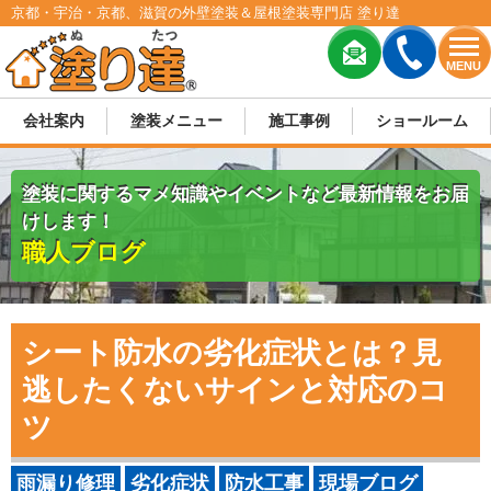
京都・宇治・京都、滋賀の外壁塗装＆屋根塗装専門店 塗り達
MENU
会社案内
塗装メニュー
施工事例
ショールーム
塗装に関するマメ知識やイベントなど最新情報をお届
けします！
職人ブログ
シート防水の劣化症状とは？見
逃したくないサインと対応のコ
ツ
雨漏り修理
劣化症状
防水工事
現場ブログ