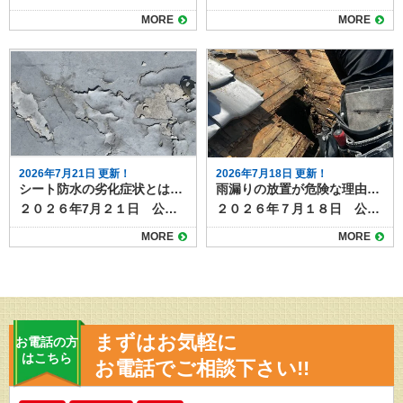
MORE
MORE
2026年7月21日 更新！
2026年7月18日 更新！
シート防水の劣化症状とは？早期発見で防水性能を維持！
雨漏りの放置が危険な理由とは？建物の寿命を縮める落とし穴
２０２６年7月２１日 公開 ビルやマンション、戸建て住宅の屋上やバルコニーで多く採用されているシート防水は、施工が早く耐久性が高いため防水工法として人気があります。しかし、どんな防水材も経年劣化は避けられません。特にシート防水は、見た目の変化で劣化のサインが分かりやすいため、定期的な点検と早めの対応が重要です。 この記事では、シート防水でよく見られる劣化症状と、放置した場合のリスク、劣化が進行する前に取るべき対策について解説します。 目次シート防水の特徴シート防水でよく見られる劣化症状シートの浮き・膨れシートの破れ・裂け継ぎ目（ジョイント）の剥がれ・開き色あせ・粉吹き（チョーキング）雑草の発生や汚れの堆積シーと防水の劣化を放置するとどうなる？シート防水の劣化に気づいたらシート防水のメンテナンスは塗り達におまかせ！ シート防水の特徴 シート防水は、塩ビシートやゴムシートなどの防水材を貼り付けて防水層をつくる工法です。主に以下の2種類があります。 塩ビシート防水：耐候性・耐久性に優れ、メンテナンス性も高い ゴムシート防水：柔軟性があり、動きの多い構造にも対応可能 これらのシートは、建物の動きや紫外線、風雨にさらされることで徐々に劣化していきます。 ▶さらに詳しいシート防水の情報はこちら 京都・滋賀の外壁塗装・屋根塗装・雨漏りなら塗り達へシート防水の特徴とは？耐久性や施工の注意点も解説https://nuritatsu.com/blog/55684/２０２６年１月３日 公開シート防水は、防水工事の中でも耐久性が高く信頼できる工法です。他の防水工事にはない特徴もあり、上手に選べば高い防水性能が期待できます。今回はシート防水について、特徴や耐久性、施工の注意点などを解説します。シート防水とはシート防水とは、あらかじめ作られた防水性のあるシートを床面など下地と一体化させることによって、水の侵入を防ぐ防水工事です。防水層をシートで作るためシート防水と呼ばれます。耐久性シート防水の耐久性は、10～18年ほどで防水工事の中でも比較的耐久年数が長い工法で... シート防水でよく見られる劣化症状 シート防水では次のような劣化症状が特徴的です。当てはまるものがないか確認してみましょう。 シートの浮き・膨れ 下地との接着力が弱くなったり、内部に湿気がたまったりすると、シートが浮いたり膨れたりします。これは水分が入り込んでいるサインで、早急な補修が必要です。 シートの破れ・裂け 風や飛来物、経年による硬化でシートが破けることがあります。破れた部分から雨水が侵入し、防水層の機能が失われてしまいます。 継ぎ目（ジョイント）の剥がれ・開き シート同士を重ねて接着している部分が、温度変化や動きにより剥がれることがあります。隙間から水が侵入する危険があるため、早めの再接着が必要です。 色あせ・粉吹き（チョーキング） 紫外線の影響で表面が白っぽくなったり、触ると粉がついたりする状態です。塩ビシートに多く見られ、劣化が進んでいる目安になります。 雑草の発生や汚れの堆積 バルコニーや屋上に土埃が溜まり、放置すると雑草が生えることも。根がシートを破り、雨漏りにつながるリスクがあります。 シーと防水の劣化を放置するとどうなる？ シート防水の劣化を放置すると、防水機能が失われ、建物内部に雨水が浸入します。いわゆる雨漏りです。 雨漏りが進行すると構造材が腐食したり、カビ・シロアリ被害を引き起こしたりする可能性も。被害が表面化するまで気づきにくいため、目視できる劣化症状が出た段階での早期対応が重要です。 シート防水の劣化に気づいたら 軽度の劣化（浮きや色あせ程度）であれば、部分的な補修やトップコートの塗り替えで対応できることがあります。ただし、破れや剥がれが広範囲に及ぶ場合は、全面的な防水改修が必要になることも。 劣化の進行具合や建物の状況に応じて、専門の防水業者に現地調査を依頼するのがおすすめです。 シート防水のメンテナンスは塗り達におまかせ！ シート防水は比較的耐久性の高い工法ですが、10年を過ぎた頃から劣化症状が出始めることが多いので、今回ご紹介した劣化サインが出てきたかな？と感じたら、早めに点検依頼をしましょう。定期的な点検と適切なメンテナンスを行えば、防水機能を長く維持することが可能です。 現在の状態を確認しておけば、いますぐメンテナンスが必要なのか、あと何年かしたら行えばいいのか判断でき、手遅れになる前に工事を計画できます。防水工事のご相談や劣化診断は塗り達までお気軽にご連絡ください。
２０２６年７月１８日 公開 雨漏りを放置すると、建物の構造や住環境に深刻な影響を及ぼす可能性があります。 雨漏りは被害が小さいうちに補修すれば軽微な費用で済むケースもありますが、放置してしまうことで思わぬ大規模改修につながることも。 住宅を長持ちさせたいと考えている方にとって、「雨漏りを放置しないこと」は非常に重要な視点です。 今回は雨漏り放置の危険性やリスクと対策について解説します。 目次雨漏り放置によるリスク構造体の劣化が進行する電気設備や内装にも被害が拡大する雨漏り修理が高額化する原因にも雨漏りは早期対応が家の健康を守る第一歩 雨漏り放置によるリスク 雨漏りを放置するリスクや危険性について確認しておきましょう。 構造体の劣化が進行する 屋根や外壁から水が入り込むと、柱・梁・野地板などの木部が濡れ続け、腐食やカビの原因になります。 特に日本に多い木造住宅では、濡れたままの状態が続くことでシロアリの発生リスクも高まります。鉄骨造やRC造であっても、錆やコンクリートの劣化などを招くことがあるため安心はできません。目に見えない内部でじわじわと劣化が進行し、最悪の場合は構造の安全性が損なわれることもあります。 電気設備や内装にも被害が拡大する 雨漏りが天井裏や壁内部にまで及ぶと、断熱材が濡れて機能を果たさなくなったり、照明器具・配線への水の接触により漏電やショートのリスクが生じたりします。 また、壁紙のシミ・はがれ・カビ臭といった症状が現れ、快適な室内環境が損なわれてしまいます。 室内に雨水が垂れてきた時点で気付くことが多いですが、その頃には見えない部分で被害が広がっていることも少なくありません。 雨漏り修理が高額化する原因にも 初期段階であればコーキングの補修や小規模な部分的修理で済む雨漏りも、放置によって内部の腐食・断熱材の交換・天井や内壁の貼り替えなど、工事項目が増えてしまう傾向があります。 工事の範囲が広がれば、当然ながら費用も高額になってしまいます。さらに、雨漏りの原因が複数にまたがっているケースでは、調査や対処に時間もかかるため、生活への支障も大きくなる可能性があります。 雨漏りは早期対応が家の健康を守る第一歩 雨漏りを「一時的なもの」「大丈夫そうだから」と放っておくのではなく、早期に専門業者へ相談することで、被害を最小限に抑えられます。 屋根材や外壁の劣化による雨漏りは、定期的な点検によって予防することも可能です。特に築10年以上経過した住宅では、一度も点検を受けていない場合、思わぬ場所から浸水していることもあるため注意が必要です。 雨漏りの放置は、建物の耐久性・安全性・快適性のすべてを脅かす可能性をはらんでいます。見つけたときにすぐ対応すれば、補修費用を抑えられるだけでなく、大切な住まいを長く守ることにもつながります。一見止まった世に見えても、修理するまでは雨漏りは進行し続けます。少しでも気になる症状があれば、塗り達までお気軽にご相談ください。
MORE
MORE
まずはお気軽に
お電話の方
はこちら
お電話でご相談下さい!!