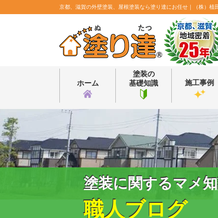
京都、滋賀の外壁塗装、屋根塗装なら塗り達にお任せ｜（株）植
塗装の
施工事例
ホーム
基礎知識
塗装に関するマメ知
職人ブログ