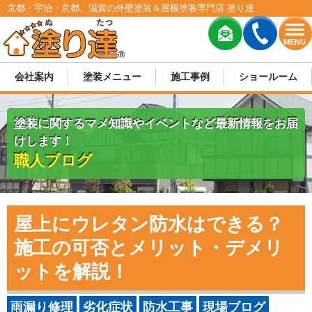
京都・宇治・京都、滋賀の外壁塗装＆屋根塗装専門店 塗り達
MENU
会社案内
塗装メニュー
施工事例
ショールーム
塗装に関するマメ知識やイベントなど最新情報をお届
けします！
職人ブログ
屋上にウレタン防水はできる？
施工の可否とメリット・デメリ
ットを解説！
雨漏り修理
劣化症状
防水工事
現場ブログ