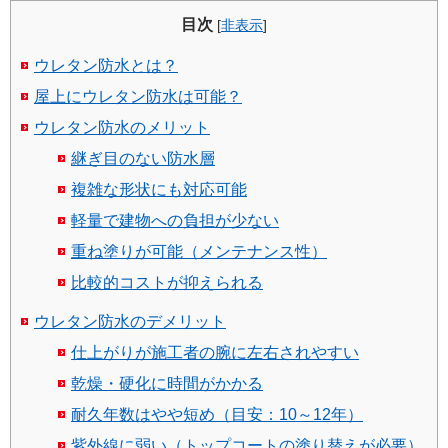
目次
[
非表示
]
ウレタン防水とは？
屋上にウレタン防水は可能？
ウレタン防水のメリット
継ぎ目のない防水層
複雑な形状にも対応可能
軽量で建物への負担が少ない
重ね塗りが可能（メンテナンス性）
比較的コストが抑えられる
ウレタン防水のデメリット
仕上がりが施工者の腕に左右されやすい
乾燥・硬化に時間がかかる
耐久年数はやや短め（目安：10～12年）
紫外線に弱い（トップコートの塗り替えが必要）