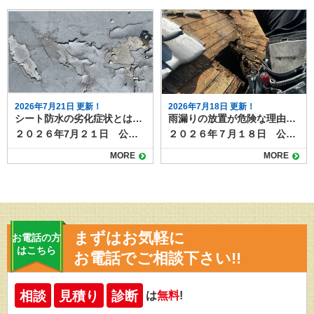
2026年7月21日 更新！
2026年7月18日 更新！
シート防水の劣化症状とは？早期発見で防水性能を維持！
雨漏りの放置が危険な理由とは？建物の寿命を縮める落とし穴
２０２６年7月２１日 公開 ビルやマンション、戸建て住宅の屋上やバルコニーで多く採用されているシート防水は、施工が早く耐久性が高いため防水工法として人気があります。しかし、どんな防水材も経年劣化は避けられません。特にシート防水は、見た目の変化で劣化のサインが分かりやすいため、定期的な点検と早めの対応が重要です。 この記事では、シート防水でよく見られる劣化症状と、放置した場合のリスク、劣化が進行する前に取るべき対策について解説します。 目次シート防水の特徴シート防水でよく見られる劣化症状シートの浮き・膨れシートの破れ・裂け継ぎ目（ジョイント）の剥がれ・開き色あせ・粉吹き（チョーキング）雑草の発生や汚れの堆積シーと防水の劣化を放置するとどうなる？シート防水の劣化に気づいたらシート防水のメンテナンスは塗り達におまかせ！ シート防水の特徴 シート防水は、塩ビシートやゴムシートなどの防水材を貼り付けて防水層をつくる工法です。主に以下の2種類があります。 塩ビシート防水：耐候性・耐久性に優れ、メンテナンス性も高い ゴムシート防水：柔軟性があり、動きの多い構造にも対応可能 これらのシートは、建物の動きや紫外線、風雨にさらされることで徐々に劣化していきます。 ▶さらに詳しいシート防水の情報はこちら 京都・滋賀の外壁塗装・屋根塗装・雨漏りなら塗り達へシート防水の特徴とは？耐久性や施工の注意点も解説https://nuritatsu.com/blog/55684/２０２６年１月３日 公開シート防水は、防水工事の中でも耐久性が高く信頼できる工法です。他の防水工事にはない特徴もあり、上手に選べば高い防水性能が期待できます。今回はシート防水について、特徴や耐久性、施工の注意点などを解説します。シート防水とはシート防水とは、あらかじめ作られた防水性のあるシートを床面など下地と一体化させることによって、水の侵入を防ぐ防水工事です。防水層をシートで作るためシート防水と呼ばれます。耐久性シート防水の耐久性は、10～18年ほどで防水工事の中でも比較的耐久年数が長い工法で... シート防水でよく見られる劣化症状 シート防水では次のような劣化症状が特徴的です。当てはまるものがないか確認してみましょう。 シートの浮き・膨れ 下地との接着力が弱くなったり、内部に湿気がたまったりすると、シートが浮いたり膨れたりします。これは水分が入り込んでいるサインで、早急な補修が必要です。 シートの破れ・裂け 風や飛来物、経年による硬化でシートが破けることがあります。破れた部分から雨水が侵入し、防水層の機能が失われてしまいます。 継ぎ目（ジョイント）の剥がれ・開き シート同士を重ねて接着している部分が、温度変化や動きにより剥がれることがあります。隙間から水が侵入する危険があるため、早めの再接着が必要です。 色あせ・粉吹き（チョーキング） 紫外線の影響で表面が白っぽくなったり、触ると粉がついたりする状態です。塩ビシートに多く見られ、劣化が進んでいる目安になります。 雑草の発生や汚れの堆積 バルコニーや屋上に土埃が溜まり、放置すると雑草が生えることも。根がシートを破り、雨漏りにつながるリスクがあります。 シーと防水の劣化を放置するとどうなる？ シート防水の劣化を放置すると、防水機能が失われ、建物内部に雨水が浸入します。いわゆる雨漏りです。 雨漏りが進行すると構造材が腐食したり、カビ・シロアリ被害を引き起こしたりする可能性も。被害が表面化するまで気づきにくいため、目視できる劣化症状が出た段階での早期対応が重要です。 シート防水の劣化に気づいたら 軽度の劣化（浮きや色あせ程度）であれば、部分的な補修やトップコートの塗り替えで対応できることがあります。ただし、破れや剥がれが広範囲に及ぶ場合は、全面的な防水改修が必要になることも。 劣化の進行具合や建物の状況に応じて、専門の防水業者に現地調査を依頼するのがおすすめです。 シート防水のメンテナンスは塗り達におまかせ！ シート防水は比較的耐久性の高い工法ですが、10年を過ぎた頃から劣化症状が出始めることが多いので、今回ご紹介した劣化サインが出てきたかな？と感じたら、早めに点検依頼をしましょう。定期的な点検と適切なメンテナンスを行えば、防水機能を長く維持することが可能です。 現在の状態を確認しておけば、いますぐメンテナンスが必要なのか、あと何年かしたら行えばいいのか判断でき、手遅れになる前に工事を計画できます。防水工事のご相談や劣化診断は塗り達までお気軽にご連絡ください。
２０２６年７月１８日 公開 雨漏りを放置すると、建物の構造や住環境に深刻な影響を及ぼす可能性があります。 雨漏りは被害が小さいうちに補修すれば軽微な費用で済むケースもありますが、放置してしまうことで思わぬ大規模改修につながることも。 住宅を長持ちさせたいと考えている方にとって、「雨漏りを放置しないこと」は非常に重要な視点です。 今回は雨漏り放置の危険性やリスクと対策について解説します。 目次雨漏り放置によるリスク構造体の劣化が進行する電気設備や内装にも被害が拡大する雨漏り修理が高額化する原因にも雨漏りは早期対応が家の健康を守る第一歩 雨漏り放置によるリスク 雨漏りを放置するリスクや危険性について確認しておきましょう。 構造体の劣化が進行する 屋根や外壁から水が入り込むと、柱・梁・野地板などの木部が濡れ続け、腐食やカビの原因になります。 特に日本に多い木造住宅では、濡れたままの状態が続くことでシロアリの発生リスクも高まります。鉄骨造やRC造であっても、錆やコンクリートの劣化などを招くことがあるため安心はできません。目に見えない内部でじわじわと劣化が進行し、最悪の場合は構造の安全性が損なわれることもあります。 電気設備や内装にも被害が拡大する 雨漏りが天井裏や壁内部にまで及ぶと、断熱材が濡れて機能を果たさなくなったり、照明器具・配線への水の接触により漏電やショートのリスクが生じたりします。 また、壁紙のシミ・はがれ・カビ臭といった症状が現れ、快適な室内環境が損なわれてしまいます。 室内に雨水が垂れてきた時点で気付くことが多いですが、その頃には見えない部分で被害が広がっていることも少なくありません。 雨漏り修理が高額化する原因にも 初期段階であればコーキングの補修や小規模な部分的修理で済む雨漏りも、放置によって内部の腐食・断熱材の交換・天井や内壁の貼り替えなど、工事項目が増えてしまう傾向があります。 工事の範囲が広がれば、当然ながら費用も高額になってしまいます。さらに、雨漏りの原因が複数にまたがっているケースでは、調査や対処に時間もかかるため、生活への支障も大きくなる可能性があります。 雨漏りは早期対応が家の健康を守る第一歩 雨漏りを「一時的なもの」「大丈夫そうだから」と放っておくのではなく、早期に専門業者へ相談することで、被害を最小限に抑えられます。 屋根材や外壁の劣化による雨漏りは、定期的な点検によって予防することも可能です。特に築10年以上経過した住宅では、一度も点検を受けていない場合、思わぬ場所から浸水していることもあるため注意が必要です。 雨漏りの放置は、建物の耐久性・安全性・快適性のすべてを脅かす可能性をはらんでいます。見つけたときにすぐ対応すれば、補修費用を抑えられるだけでなく、大切な住まいを長く守ることにもつながります。一見止まった世に見えても、修理するまでは雨漏りは進行し続けます。少しでも気になる症状があれば、塗り達までお気軽にご相談ください。
MORE
MORE
まずはお気軽に
お電話の方
はこちら
お電話でご相談下さい!!
相談
見積り
診断
は
無料
!