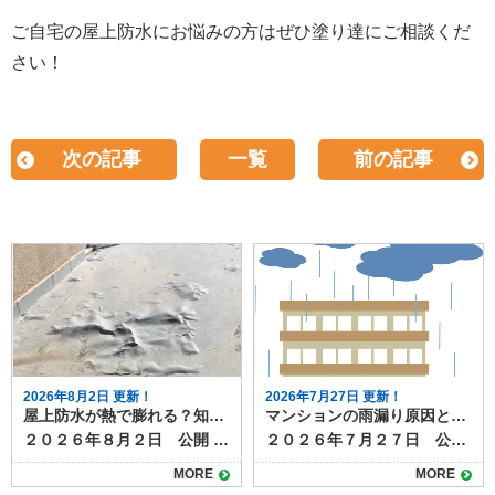
ご自宅の屋上防水にお悩みの方はぜひ塗り達にご相談くだ
さい！
次の記事
一覧
前の記事
2026年8月2日 更新！
2026年7月27日 更新！
屋上防水が熱で膨れる？知っておきたい原因と対策
マンションの雨漏り原因と対策｜最上階とそれ以外の階での違いも解説
２０２６年８月２日 公開 夏の日差しが厳しい時期になると、屋上防水が膨れているように見えることがあります。 これは単なる見た目の変化ではなく、防水層内部でトラブルが進んでいるサインの可能性もあります。 今回は、屋上防水が熱で膨れる原因と放置するリスク、適切な対策について解説します。 目次屋上防水が膨れる原因防水層の膨れの要因防水工事の膨れを放置するリスク防水工事の膨れの補修方法屋上防水の膨れを防ぐための効果的な対策施工前に下地の乾燥状態を徹底的に確認する湿気がこもりやすい屋上は絶縁工法を採用する排水経路を改善し、水たまりを作らないようにする防水層に膨れを見つけたときの対処方法まとめ 屋上防水が膨れる原因 屋上防水が夏の日差しの熱で膨れる主な理由は、防水層の下に水分や空気が残っているためです。 夏場の屋上表面は60度近くまで温度が上がることがあり、内部の水分や空気が膨張して防水膜を押し上げます。その結果、表面が丸く盛り上がり、いわゆる膨れが発生します。 防水層の膨れの要因 防水層に膨れが起こる背景には次のような要因があります。 経年劣化で密着力が弱くなり、空気が入り込みやすくなる 施工時に下地が十分に乾燥しておらず、水分が残ってしまう 排水不良で雨水が溜まり、湿気が抜けにくい状態になる 防水層の浮きや密着不良が徐々に広がっている どのケースも「湿気と密着不足」が共通した原因で、夏の暑さが膨れを一気に表面化させるきっかけになります。 防水工事の膨れを放置するリスク 防水工事の施工面の膨れは見た目だけの問題と思われがちですが、放置すると破れの原因になります。 膨れた部分の膜は引き伸ばされた状態になり、厚みが薄くなっているため、強風や温度変化によって破れやすくなります。 破れから水が侵入すれば、雨漏りがさらに加速し、下地の腐食びつながります。 雨漏りが起こると、木造住宅では建物全体の劣化を早めることになり、耐久性に大きく影響します。 防水工事の膨れの補修方法 膨れが広範囲に及ぶと部分補修では対応できなくなり、防水層全体のやり直しが必要になる場合もあります。早めに原因を見つけることで、余計な費用を抑えることができます。 #gallery-1 { margin: auto; } #gallery-1 .gallery-item { float: left; margin-top: 10px; text-align: center; width: 25%; } #gallery-1 img { border: 2px solid #cfcfcf; } #gallery-1 .gallery-caption { margin-left: 0; } /* see gallery_shortcode() in wp-includes/media.php */ 屋上防水の膨れを防ぐための効果的な対策 膨れを防ぐためのポイントは次の通りです。 施工前に下地の乾燥状態を徹底的に確認する 屋上防水の膨れは、下地に残った水分が原因になるケースが多く、特に既存防水の撤去後や下地調整後に十分な乾燥時間を取れていない場合に発生しやすくなります。 湿ったまま防水層を施工すると、水分がある下地に蓋をしてしまうことになり、太陽光で温められた水分が気化すると、防水層を内部から押し上げて膨れにつながります。 乾燥不足を見逃さないことが、膨れを未然に防ぐ最も基本的なポイントになります。 湿気がこもりやすい屋上は絶縁工法を採用する 建物の構造や立地によっては、下地に湿気が残りやすく、密着工法を採用すると膨れのリスクが高まります。 そのため、湿気を逃がしながら防水層を作れる絶縁工法が効果的です。絶縁シートを敷いて防水層と下地をあえて密着させないことで、内部の水蒸気が防水層を押し上げづらくなり、膨れのリスクを大幅に軽減できます。 特に築年数が経っている建物や、以前の防水層が何度も重ね張りされている屋上では、絶縁工法を選ぶことで長期的な安定性を確保できます。 ▶関連記事 京都・滋賀の外壁塗装・屋根塗装・雨漏りなら塗り達へ防水工事の絶縁工法とは？特徴やメリット、密着工法との違いも解説https://nuritatsu.com/blog/54868/２０２５年９月23日 公開防水工事の絶縁工法を知っていますか？防水工事は雨の侵入を防いでくれる防水層を作る工事ですが、状態によって施工方法を変える必要があります。なぜ変える必要があるのか、またそれはどんな方法なのか？疑問に思う方もいらっしゃると思います。今回は防水工事の絶縁工法について解説します。絶縁工法とは防水工事の絶縁工法とは、下地と防水層が直接干渉しないように絶縁シートなどを間に入れて施工する方法です。絶縁工法では、下地から防水層が浮いた状態で作られます。工事によっては通気緩衝工法と呼ば... 排水経路を改善し、水たまりを作らないようにする 屋上に水たまりが残ると、下地が湿気を含みやすくなり、防水層の膨れにつながります。排水口（ドレン）の詰まりや勾配不足は、施工後の不具合だけでなく、劣化の加速にも直結するため早期の改善が必要です。 対策としては、排水口の改修、追加ドレンの設置、勾配調整材による水流の確保などが挙げられます。日常的に落ち葉やゴミの除去だけでも水たまりを防ぎやすくなります。排水経路を整えることは、防水層の耐久性を高めるうえで欠かせない取り組みです。 防水層に膨れを見つけたときの対処方法 8月は膨れが最も大きくなりやすい時期です。しかし、膨れた部分を踏んだり潰したりすると破れて水が入る原因になります。見つけた場合は触らず、専門業者に点検を依頼することが大切です。 範囲が小さければ部分補修で済むこともありますが、膨れが広がっている場合は防水層の再施工が必要になる可能性があります。ぜひ早めの点検を依頼してください。 まとめ 屋上防水が熱で膨れるのは、防水層内部に残った水分や空気が夏の高温で膨張するためです。 見た目の問題だけでなく、防水層の破れや雨漏りにつながる可能性があるため、早めの確認と適切な対策が必要です。 施工時の下地管理や工法選び、排水改善などを行うことで、膨れの発生や再発を防ぐことができます。 防水層の膨れの補修や点検・メンテナンスは塗り達にお任せください！
２０２６年７月２７日 公開 マンションでの雨漏りは、戸建て住宅に比べて見つけにくく、原因の特定や修理が複雑になりやすいトラブルです。 雨漏りは放置すると内装や構造の劣化を進めるだけでなく、下階への漏水や入居者同士のトラブルにもつながります。特に最上階とそれ以外の階では、原因や修理方法に大きな違いがあります。 本記事では、マンションの雨漏りの主な原因と、その階層ごとの特徴、そして効果的な対策方法を解説します。 目次最上階で起きやすい雨漏りの原因中間階・下階で起きる雨漏りの原因共通して見られる雨漏りの兆候最上階の雨漏り対策中間階・下階の雨漏り対策防水工事の費用の目安マンションの雨漏り補修・防水工事も塗り達にお任せ下さい！ 最上階で起きやすい雨漏りの原因 最上階の雨漏りは、主に屋上や屋根の防水層の劣化によって発生します。マンションの屋上は陸屋根（平らな構造）が多く、防水層が雨水の浸入を防ぐ役割を担っています。 しかし、経年劣化や紫外線、温度変化によって防水層がひび割れたり剥がれたりすると、雨水がコンクリート内部に侵入し建物の耐久性に大きな影響を与えます。 また、屋上に設置された設備（給水タンクや空調室外機など）の配管まわりや基礎部分も、防水処理が甘くなると雨漏りの原因になります。排水口（ドレン）の詰まりも要注意で、大雨時に水が溜まり、防水層の継ぎ目から浸入することがあります。 中間階・下階で起きる雨漏りの原因 最上階以外での雨漏りは、屋上から直接水が入るケースは少なく、多くは外壁やサッシまわりからの浸入です。 外壁のひび割れ（クラック）や目地のシーリング材の劣化により、雨水が外壁内部に入り込み、内装まで到達します。 サッシまわりでは、防水テープやパッキンが劣化すると、強風を伴う雨の際に漏水しやすくなります。また、バルコニーの防水層の傷みや排水不良によるオーバーフローが原因になることもあります。さらに上階の給排水設備からの漏水が天井を伝って下階に出る「二次漏れ」も見られます。 共通して見られる雨漏りの兆候 雨漏りは、必ずしも天井から水が落ちてくる形で現れるとは限りません。共通の兆候として、天井や壁のクロスのシミ、カビ臭、塗装の剥がれ、床材の膨れなどが挙げられます。 特に最上階では天井面にシミが広がりやすく、中間階では窓枠や壁際に沿って変色が見られることが多いのが特徴です。兆候を見つけたら早めに管理組合や管理会社に報告し、原因調査を依頼しましょう。 最上階の雨漏り対策 最上階の雨漏り対策は、防水工事が中心となります。 代表的な防水工事の工法にはウレタン塗膜防水、シート防水、アスファルト防水があり、それぞれ特徴が異なります。 既存の防水層がまだ機能している場合は、トップコートの塗り替えや部分補修で延命できますが、劣化が進んでいる場合は防水層の全面改修が必要です。 工事時には、設備基礎や配管まわりの防水処理も同時に行い、排水口の詰まりや勾配不良も改善します。定期的な点検（5〜10年ごと）が雨漏り予防につながります。 中間階・下階の雨漏り対策 外壁のクラックや目地の劣化は、シーリングの打ち替えや外壁塗装で防ぐことができます。特にサッシまわりは風雨が集中するため、防水テープやパッキンの状態を確認し、劣化があれば交換します。 バルコニーは床面の防水工事や排水口清掃が重要です。また、上階からの給排水漏れの場合は、配管や設備の補修が必要であり、場合によっては共用部分工事となるため管理組合の判断が必要です。 防水工事の費用の目安 最上階の防水工事は面積や工法によりますが、1㎡あたり5,000〜10,000円程度が相場です。外壁のシーリング打ち替えや塗装は、足場代も含めると数百万円規模になることがあります。部分補修で済む場合は数万円〜数十万円で対応できますが、被害を放置すると補修範囲が広がり費用が大幅に増えるため、計画的な補修と、雨漏り時には早期対応が経済的です。 マンションの雨漏り補修・防水工事も塗り達にお任せ下さい！ マンションの雨漏りは、最上階とそれ以外の階で原因や対策が異なります。 最上階では屋上防水層の劣化や排水不良、中間階や下階では外壁やサッシまわり、バルコニー、上階からの漏水が主な原因です。 雨漏りの兆候を見逃さず、早期に管理組合や専門業者に相談することで、被害拡大や修理費の増加を防げます。定期点検と予防的なメンテナンス、防水工事なら塗り達にご相談ください！
MORE
MORE