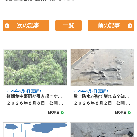
次の記事
一覧
前の記事
2026年8月8日 更新！
2026年8月2日 更新！
短期集中豪雨が引き起こす雨漏りリスクと劣化症状
屋上防水が熱で膨れる？知っておきたい原因と対策
２０２６年８月８日 公開 近年、夏場を中心にゲリラ豪雨や短期集中豪雨が増加しています。突然の強い雨は、普段は問題のない屋根や外壁でも、雨漏りを引き起こすきっかけになることがあります。 ここでは、豪雨による雨漏りの仕組みと、事前にチェックすべき劣化症状、そして台風との違いや被害パターンについて解説します。 目次豪雨が雨漏りを悪化させる理由台風と豪雨の違いと被害パターン雨漏りを招く劣化症状屋根材のひび割れや欠け棟板金や金属部分の浮き外壁のクラック（ひび）シーリング（コーキング）の剥がれや硬化屋上やベランダ防水層の劣化豪雨後にチェックすべきサイン集中豪雨の季節が来る前にお家の点検を 豪雨が雨漏りを悪化させる理由 短時間に大量の雨が降ると、通常の排水機能では処理しきれず長時間同じ場所に水がとどまるため、屋根や外壁の隙間から水が侵入しやすくなります。 さらに、風を伴う豪雨では雨水が横から吹き込み、普段は濡れない箇所にまで到達することもあります。その結果、軽微なひび割れやコーキングの劣化が一気に雨漏りへと発展する可能性が高まります。 台風と豪雨の違いと被害パターン 台風は長時間にわたり強い風雨が続くため、屋根材の飛散や外壁材の破損など、構造的な被害が出やすい傾向があります。 一方、短期集中豪雨は局地的かつ短時間で大量の雨を降らせるため、排水不良や小さな隙間からの水の侵入が主な原因になります。 つまり、台風は「風＋雨」で大きな破損をもたらし、豪雨は「水量」によって既存の弱点を突くのが特徴です。 雨漏りを招く劣化症状 豪雨時に雨漏りが発生しやすいのは、以下のような劣化症状が見られます。ゲリラ豪雨や台風時期が到来する前に今一度確認しましょう。 屋根材のひび割れや欠け 瓦やスレートの割れ目から水が浸入し、下地を傷めます。 棟板金や金属部分の浮き 風雨の影響で金属部が浮き上がり、雨水が入り込む経路になります。 外壁のクラック（ひび） 0.3mm程度の細いひびでも、豪雨時には水が勢いよく侵入します。 シーリング（コーキング）の剥がれや硬化 窓枠や外壁のつなぎ目の防水材が劣化すると、隙間から水が入りやすくなります。 屋上やベランダ防水層の劣化 防水層のひびや剥がれは、豪雨で一気に雨漏りを悪化させます。 豪雨後にチェックすべきサイン 短期集中豪雨の後、以下のような症状が見られる場合は、すでに雨水が内部に侵入し雨漏りが進行している可能性があります。 天井や壁のシミ クロスや壁紙の浮き・剥がれ 室内のカビ臭 屋根裏の湿気や濡れ跡 雨漏りは勝手に直ることはありません。放置すると、木材の腐食や断熱材の劣化が進行し、お家の耐久性に影響が出たり、腐食部材の修理費が高額になったりと、お家にとって多くのデメリットとリスクがあります。 集中豪雨の季節が来る前にお家の点検を 短期集中豪雨は、わずかな劣化でも雨漏りを引き起こす危険性があります。台風のような大規模被害とは違い、小さな不具合を突く形で被害が広がるため、日頃の点検が欠かせません。屋根や外壁、シーリング、防水層の状態を定期的に確認し、早めの補修で豪雨被害を防ぎましょう。 塗り達では、雨漏り点検のほか、外壁や屋根の劣化診断・補修施工提案など随時承っています。 豪雨や台風の季節の前に一度お家の健康診断をしませんか？ご相談は下記よりお気軽にどうぞ
２０２６年８月２日 公開 夏の日差しが厳しい時期になると、屋上防水が膨れているように見えることがあります。 これは単なる見た目の変化ではなく、防水層内部でトラブルが進んでいるサインの可能性もあります。 今回は、屋上防水が熱で膨れる原因と放置するリスク、適切な対策について解説します。 目次屋上防水が膨れる原因防水層の膨れの要因防水工事の膨れを放置するリスク防水工事の膨れの補修方法屋上防水の膨れを防ぐための効果的な対策施工前に下地の乾燥状態を徹底的に確認する湿気がこもりやすい屋上は絶縁工法を採用する排水経路を改善し、水たまりを作らないようにする防水層に膨れを見つけたときの対処方法まとめ 屋上防水が膨れる原因 屋上防水が夏の日差しの熱で膨れる主な理由は、防水層の下に水分や空気が残っているためです。 夏場の屋上表面は60度近くまで温度が上がることがあり、内部の水分や空気が膨張して防水膜を押し上げます。その結果、表面が丸く盛り上がり、いわゆる膨れが発生します。 防水層の膨れの要因 防水層に膨れが起こる背景には次のような要因があります。 経年劣化で密着力が弱くなり、空気が入り込みやすくなる 施工時に下地が十分に乾燥しておらず、水分が残ってしまう 排水不良で雨水が溜まり、湿気が抜けにくい状態になる 防水層の浮きや密着不良が徐々に広がっている どのケースも「湿気と密着不足」が共通した原因で、夏の暑さが膨れを一気に表面化させるきっかけになります。 防水工事の膨れを放置するリスク 防水工事の施工面の膨れは見た目だけの問題と思われがちですが、放置すると破れの原因になります。 膨れた部分の膜は引き伸ばされた状態になり、厚みが薄くなっているため、強風や温度変化によって破れやすくなります。 破れから水が侵入すれば、雨漏りがさらに加速し、下地の腐食びつながります。 雨漏りが起こると、木造住宅では建物全体の劣化を早めることになり、耐久性に大きく影響します。 防水工事の膨れの補修方法 膨れが広範囲に及ぶと部分補修では対応できなくなり、防水層全体のやり直しが必要になる場合もあります。早めに原因を見つけることで、余計な費用を抑えることができます。 #gallery-1 { margin: auto; } #gallery-1 .gallery-item { float: left; margin-top: 10px; text-align: center; width: 25%; } #gallery-1 img { border: 2px solid #cfcfcf; } #gallery-1 .gallery-caption { margin-left: 0; } /* see gallery_shortcode() in wp-includes/media.php */ 屋上防水の膨れを防ぐための効果的な対策 膨れを防ぐためのポイントは次の通りです。 施工前に下地の乾燥状態を徹底的に確認する 屋上防水の膨れは、下地に残った水分が原因になるケースが多く、特に既存防水の撤去後や下地調整後に十分な乾燥時間を取れていない場合に発生しやすくなります。 湿ったまま防水層を施工すると、水分がある下地に蓋をしてしまうことになり、太陽光で温められた水分が気化すると、防水層を内部から押し上げて膨れにつながります。 乾燥不足を見逃さないことが、膨れを未然に防ぐ最も基本的なポイントになります。 湿気がこもりやすい屋上は絶縁工法を採用する 建物の構造や立地によっては、下地に湿気が残りやすく、密着工法を採用すると膨れのリスクが高まります。 そのため、湿気を逃がしながら防水層を作れる絶縁工法が効果的です。絶縁シートを敷いて防水層と下地をあえて密着させないことで、内部の水蒸気が防水層を押し上げづらくなり、膨れのリスクを大幅に軽減できます。 特に築年数が経っている建物や、以前の防水層が何度も重ね張りされている屋上では、絶縁工法を選ぶことで長期的な安定性を確保できます。 ▶関連記事 京都・滋賀の外壁塗装・屋根塗装・雨漏りなら塗り達へ防水工事の絶縁工法とは？特徴やメリット、密着工法との違いも解説https://nuritatsu.com/blog/54868/２０２５年９月23日 公開防水工事の絶縁工法を知っていますか？防水工事は雨の侵入を防いでくれる防水層を作る工事ですが、状態によって施工方法を変える必要があります。なぜ変える必要があるのか、またそれはどんな方法なのか？疑問に思う方もいらっしゃると思います。今回は防水工事の絶縁工法について解説します。絶縁工法とは防水工事の絶縁工法とは、下地と防水層が直接干渉しないように絶縁シートなどを間に入れて施工する方法です。絶縁工法では、下地から防水層が浮いた状態で作られます。工事によっては通気緩衝工法と呼ば... 排水経路を改善し、水たまりを作らないようにする 屋上に水たまりが残ると、下地が湿気を含みやすくなり、防水層の膨れにつながります。排水口（ドレン）の詰まりや勾配不足は、施工後の不具合だけでなく、劣化の加速にも直結するため早期の改善が必要です。 対策としては、排水口の改修、追加ドレンの設置、勾配調整材による水流の確保などが挙げられます。日常的に落ち葉やゴミの除去だけでも水たまりを防ぎやすくなります。排水経路を整えることは、防水層の耐久性を高めるうえで欠かせない取り組みです。 防水層に膨れを見つけたときの対処方法 8月は膨れが最も大きくなりやすい時期です。しかし、膨れた部分を踏んだり潰したりすると破れて水が入る原因になります。見つけた場合は触らず、専門業者に点検を依頼することが大切です。 範囲が小さければ部分補修で済むこともありますが、膨れが広がっている場合は防水層の再施工が必要になる可能性があります。ぜひ早めの点検を依頼してください。 まとめ 屋上防水が熱で膨れるのは、防水層内部に残った水分や空気が夏の高温で膨張するためです。 見た目の問題だけでなく、防水層の破れや雨漏りにつながる可能性があるため、早めの確認と適切な対策が必要です。 施工時の下地管理や工法選び、排水改善などを行うことで、膨れの発生や再発を防ぐことができます。 防水層の膨れの補修や点検・メンテナンスは塗り達にお任せください！
MORE
MORE