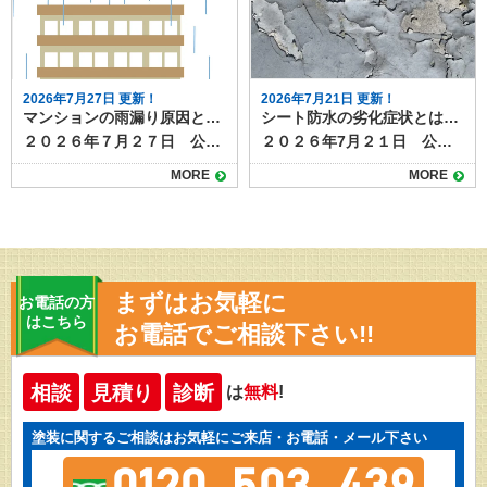
2026年7月27日 更新！
2026年7月21日 更新！
マンションの雨漏り原因と対策｜最上階とそれ以外の階での違いも解説
シート防水の劣化症状とは？早期発見で防水性能を維持！
２０２６年７月２７日 公開 マンションでの雨漏りは、戸建て住宅に比べて見つけにくく、原因の特定や修理が複雑になりやすいトラブルです。 雨漏りは放置すると内装や構造の劣化を進めるだけでなく、下階への漏水や入居者同士のトラブルにもつながります。特に最上階とそれ以外の階では、原因や修理方法に大きな違いがあります。 本記事では、マンションの雨漏りの主な原因と、その階層ごとの特徴、そして効果的な対策方法を解説します。 目次最上階で起きやすい雨漏りの原因中間階・下階で起きる雨漏りの原因共通して見られる雨漏りの兆候最上階の雨漏り対策中間階・下階の雨漏り対策防水工事の費用の目安マンションの雨漏り補修・防水工事も塗り達にお任せ下さい！ 最上階で起きやすい雨漏りの原因 最上階の雨漏りは、主に屋上や屋根の防水層の劣化によって発生します。マンションの屋上は陸屋根（平らな構造）が多く、防水層が雨水の浸入を防ぐ役割を担っています。 しかし、経年劣化や紫外線、温度変化によって防水層がひび割れたり剥がれたりすると、雨水がコンクリート内部に侵入し建物の耐久性に大きな影響を与えます。 また、屋上に設置された設備（給水タンクや空調室外機など）の配管まわりや基礎部分も、防水処理が甘くなると雨漏りの原因になります。排水口（ドレン）の詰まりも要注意で、大雨時に水が溜まり、防水層の継ぎ目から浸入することがあります。 中間階・下階で起きる雨漏りの原因 最上階以外での雨漏りは、屋上から直接水が入るケースは少なく、多くは外壁やサッシまわりからの浸入です。 外壁のひび割れ（クラック）や目地のシーリング材の劣化により、雨水が外壁内部に入り込み、内装まで到達します。 サッシまわりでは、防水テープやパッキンが劣化すると、強風を伴う雨の際に漏水しやすくなります。また、バルコニーの防水層の傷みや排水不良によるオーバーフローが原因になることもあります。さらに上階の給排水設備からの漏水が天井を伝って下階に出る「二次漏れ」も見られます。 共通して見られる雨漏りの兆候 雨漏りは、必ずしも天井から水が落ちてくる形で現れるとは限りません。共通の兆候として、天井や壁のクロスのシミ、カビ臭、塗装の剥がれ、床材の膨れなどが挙げられます。 特に最上階では天井面にシミが広がりやすく、中間階では窓枠や壁際に沿って変色が見られることが多いのが特徴です。兆候を見つけたら早めに管理組合や管理会社に報告し、原因調査を依頼しましょう。 最上階の雨漏り対策 最上階の雨漏り対策は、防水工事が中心となります。 代表的な防水工事の工法にはウレタン塗膜防水、シート防水、アスファルト防水があり、それぞれ特徴が異なります。 既存の防水層がまだ機能している場合は、トップコートの塗り替えや部分補修で延命できますが、劣化が進んでいる場合は防水層の全面改修が必要です。 工事時には、設備基礎や配管まわりの防水処理も同時に行い、排水口の詰まりや勾配不良も改善します。定期的な点検（5〜10年ごと）が雨漏り予防につながります。 中間階・下階の雨漏り対策 外壁のクラックや目地の劣化は、シーリングの打ち替えや外壁塗装で防ぐことができます。特にサッシまわりは風雨が集中するため、防水テープやパッキンの状態を確認し、劣化があれば交換します。 バルコニーは床面の防水工事や排水口清掃が重要です。また、上階からの給排水漏れの場合は、配管や設備の補修が必要であり、場合によっては共用部分工事となるため管理組合の判断が必要です。 防水工事の費用の目安 最上階の防水工事は面積や工法によりますが、1㎡あたり5,000〜10,000円程度が相場です。外壁のシーリング打ち替えや塗装は、足場代も含めると数百万円規模になることがあります。部分補修で済む場合は数万円〜数十万円で対応できますが、被害を放置すると補修範囲が広がり費用が大幅に増えるため、計画的な補修と、雨漏り時には早期対応が経済的です。 マンションの雨漏り補修・防水工事も塗り達にお任せ下さい！ マンションの雨漏りは、最上階とそれ以外の階で原因や対策が異なります。 最上階では屋上防水層の劣化や排水不良、中間階や下階では外壁やサッシまわり、バルコニー、上階からの漏水が主な原因です。 雨漏りの兆候を見逃さず、早期に管理組合や専門業者に相談することで、被害拡大や修理費の増加を防げます。定期点検と予防的なメンテナンス、防水工事なら塗り達にご相談ください！
２０２６年7月２１日 公開 ビルやマンション、戸建て住宅の屋上やバルコニーで多く採用されているシート防水は、施工が早く耐久性が高いため防水工法として人気があります。しかし、どんな防水材も経年劣化は避けられません。特にシート防水は、見た目の変化で劣化のサインが分かりやすいため、定期的な点検と早めの対応が重要です。 この記事では、シート防水でよく見られる劣化症状と、放置した場合のリスク、劣化が進行する前に取るべき対策について解説します。 目次シート防水の特徴シート防水でよく見られる劣化症状シートの浮き・膨れシートの破れ・裂け継ぎ目（ジョイント）の剥がれ・開き色あせ・粉吹き（チョーキング）雑草の発生や汚れの堆積シーと防水の劣化を放置するとどうなる？シート防水の劣化に気づいたらシート防水のメンテナンスは塗り達におまかせ！ シート防水の特徴 シート防水は、塩ビシートやゴムシートなどの防水材を貼り付けて防水層をつくる工法です。主に以下の2種類があります。 塩ビシート防水：耐候性・耐久性に優れ、メンテナンス性も高い ゴムシート防水：柔軟性があり、動きの多い構造にも対応可能 これらのシートは、建物の動きや紫外線、風雨にさらされることで徐々に劣化していきます。 ▶さらに詳しいシート防水の情報はこちら 京都・滋賀の外壁塗装・屋根塗装・雨漏りなら塗り達へシート防水の特徴とは？耐久性や施工の注意点も解説https://nuritatsu.com/blog/55684/２０２６年１月３日 公開シート防水は、防水工事の中でも耐久性が高く信頼できる工法です。他の防水工事にはない特徴もあり、上手に選べば高い防水性能が期待できます。今回はシート防水について、特徴や耐久性、施工の注意点などを解説します。シート防水とはシート防水とは、あらかじめ作られた防水性のあるシートを床面など下地と一体化させることによって、水の侵入を防ぐ防水工事です。防水層をシートで作るためシート防水と呼ばれます。耐久性シート防水の耐久性は、10～18年ほどで防水工事の中でも比較的耐久年数が長い工法で... シート防水でよく見られる劣化症状 シート防水では次のような劣化症状が特徴的です。当てはまるものがないか確認してみましょう。 シートの浮き・膨れ 下地との接着力が弱くなったり、内部に湿気がたまったりすると、シートが浮いたり膨れたりします。これは水分が入り込んでいるサインで、早急な補修が必要です。 シートの破れ・裂け 風や飛来物、経年による硬化でシートが破けることがあります。破れた部分から雨水が侵入し、防水層の機能が失われてしまいます。 継ぎ目（ジョイント）の剥がれ・開き シート同士を重ねて接着している部分が、温度変化や動きにより剥がれることがあります。隙間から水が侵入する危険があるため、早めの再接着が必要です。 色あせ・粉吹き（チョーキング） 紫外線の影響で表面が白っぽくなったり、触ると粉がついたりする状態です。塩ビシートに多く見られ、劣化が進んでいる目安になります。 雑草の発生や汚れの堆積 バルコニーや屋上に土埃が溜まり、放置すると雑草が生えることも。根がシートを破り、雨漏りにつながるリスクがあります。 シーと防水の劣化を放置するとどうなる？ シート防水の劣化を放置すると、防水機能が失われ、建物内部に雨水が浸入します。いわゆる雨漏りです。 雨漏りが進行すると構造材が腐食したり、カビ・シロアリ被害を引き起こしたりする可能性も。被害が表面化するまで気づきにくいため、目視できる劣化症状が出た段階での早期対応が重要です。 シート防水の劣化に気づいたら 軽度の劣化（浮きや色あせ程度）であれば、部分的な補修やトップコートの塗り替えで対応できることがあります。ただし、破れや剥がれが広範囲に及ぶ場合は、全面的な防水改修が必要になることも。 劣化の進行具合や建物の状況に応じて、専門の防水業者に現地調査を依頼するのがおすすめです。 シート防水のメンテナンスは塗り達におまかせ！ シート防水は比較的耐久性の高い工法ですが、10年を過ぎた頃から劣化症状が出始めることが多いので、今回ご紹介した劣化サインが出てきたかな？と感じたら、早めに点検依頼をしましょう。定期的な点検と適切なメンテナンスを行えば、防水機能を長く維持することが可能です。 現在の状態を確認しておけば、いますぐメンテナンスが必要なのか、あと何年かしたら行えばいいのか判断でき、手遅れになる前に工事を計画できます。防水工事のご相談や劣化診断は塗り達までお気軽にご連絡ください。
MORE
MORE
まずはお気軽に
お電話の方
はこちら
お電話でご相談下さい!!
相談
見積り
診断
は
無料
!
塗装に関するご相談はお気軽にご来店・お電話・メール下さい