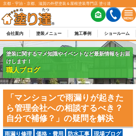
京都・宇治・京都、滋賀の外壁塗装＆屋根塗装専門店 塗り達
MENU
会社案内
塗装メニュー
施工事例
ショールーム
塗装に関するマメ知識やイベントなど最新情報をお届
けします！
職人ブログ
「マンションで雨漏りが起きた
ら管理会社への相談するべき？
自分で補修？」の疑問を解決
雨漏り修理
価格・費用
防水工事
現場ブログ