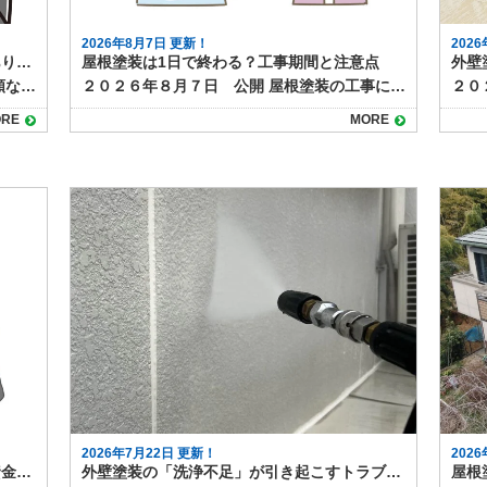
2026年8月7日 更新！
202
後悔したくない！屋根塗装の業者選びでありがちな失敗例と対策
屋根塗装は1日で終わる？工事期間と注意点
２０２６年８月９日 公開 屋根塗装は高額な工事になることも多く、業者選びはとても重要です。 しかし、「しっかり調べたつもりだったのに…」「見積もりが安かったから決めたけど…」と、後悔してしまうケースも少なくありません。 今回は、屋根塗装の業者選びでよくある失敗例と、そうならないための対策についてご紹介します。 よくある失敗例①：金額だけで決めてしまった 「他社より10万円以上安かったから決めた」というように、費用だけで業者を選ぶと、必要な工程を省略されたり、品質の低い塗料が使われたりするケースがあります。 金額は大切な判断材料ですが、安さだけに飛びつくのはリスクも伴います。 ＜対策＞ 見積もりの内容を細かく確認し、価格だけでなく施工内容や保証、使用塗料などを比較しましょう。 2〜3社以上から相見積もりを取ることがおすすめです。 よくある失敗例②：実績や評判を確認しなかった 「近所で工事していると営業に来たから」「チラシを見たから」と、業者の実績や評判を調べずにとびついて契約してしまうと、後から「こんなはずじゃなかった」と感じることも。 施工後のトラブル対応が不十分だった、保証がなかったなどの声もよく聞かれます。 ＜対策＞ 施工事例や口コミ、Googleレビューなどを確認し、実績のある業者かどうかをチェックしましょう。ホームページやSNSでの発信も判断材料になります。近くで工事している業者の場合は、実際に施工した方に話をきくのも◎ よくある失敗例③：急かされ、よくわからないまま契約した 「今日契約すれば〇万円引きますよ！」というセールストークに流されたり、「とりあえず契約だけ！」「工事の日を押えるためにまずは契約を！」など、十分に検討できないまま契約してしまうケースもあります。 焦って決めてしまうと、確認が不十分になり、後悔につながる可能性が高まります。 ＜対策＞ 急かされても一度冷静になり、家族や第三者に相談する時間を確保しましょう。「その場で決めない」ことを意識すると失敗が防げます。 よくある失敗例④：保証内容を確認していなかった 施工後すぐに塗膜が剥がれたり、不具合が発生したときに「保証がなかった」「問い合わせても対応してくれない」といった問題が発覚することもあります。中には数年で施工店自体がなくなってしまっていることも。 耐久年数が１０年以上ある塗料の場合、お付き合いも長くなります。誠実な業者を選ぶのは、保証があるかどうかと並んで重要です。 ＜対策＞ 契約前に保証内容をしっかり確認し、口頭ではなく書面で取り交わしておくことが大切です。施工後のアフターフォロー体制も合わせて確認しましょう。 納得の屋根塗装工事は、信頼できる業者選びから！ 屋根塗装の失敗を防ぐためには、「価格」「実績」「口コミ」「保証内容」の4つをしっかりチェックすることがポイントです。 特に屋根塗装は見えにくい部分の工事となるため、信頼できる業者を選ぶことが何よりも大切です。地元で長年の実績がある専門業者であれば、地域の気候や建物の特徴を熟知しているため安心感もあります。 初めての屋根塗装でも、少しの注意と準備で失敗は防げます。焦らず、情報を集めて納得のいく業者選びを心がけましょう。 屋根塗装の事なら塗り達までお気軽にご相談ください！
２０２６年８月７日 公開 屋根塗装の工事について、「作業は何日かかるのか」「1日で終わるのか」が気になる方も多いでしょう。 たしかに工事期間が短ければうれしいかもしれませんが、きちんと施工できていなければ意味がありませんよね。 結論から言うと、屋根塗装をしっかりと行う場合、1日で完了することはほとんどありません。ここでは、屋根塗装の一般的な工程と日数、1日で終わらせる場合の条件や注意点を解説します。 屋根塗装の一般的な工期 屋根塗装は下地処理から仕上げまで複数工程があり、通常は５〜7日程度かかります。工程は以下の通りです。 足場組立 屋根塗装は高所作業のため、必ず足場を組みます。足場組みは半日～１日で完了します。 高圧洗浄 屋根表面の汚れやコケ、古い塗膜を水圧で洗い落とします。洗浄後はしっかり乾燥させる必要があり、この時点で1日かかります。 下地処理・補修 ひび割れ補修や板金部分のケレン作業など、塗装前の準備を行います。屋根の大きさや劣化の程度によって作業量が異なりますか、およそ半日～１日かけて行います。 下塗り 塗料の密着性を高めるための下塗りを行います。乾燥時間は数時間〜1日必要です。 中塗り・上塗り 色付けと耐久性を高めるため、同じ塗料を2回塗り重ねます。塗り重ねの間にも乾燥時間を取ります。中塗り・上塗りともにしっかり乾燥時間を設けるので、最低でも２日以上はかかります。 仕上げ・点検・足場解体 塗り残しやムラのチェック、清掃などを行って完了です。 1日で終わる場合の条件 前項で見てきたように、屋根塗装の一般的な工程をすべて踏むとすると、１日で作業が終わることはありません。 部分補修のみなど特殊な条件の塗装であれば、1日で作業が終わるケースもあります。 ただし、これらはあくまで例外であり、耐久性や美観を長く保ちたい場合には不向きです。 無理に1日で終わらせるリスク 屋根塗装を早く終わらせたい！と無理やり１日で終わらせると次のようなリスク・デメリットがあります。 塗膜の耐久性低下 乾燥時間を十分に取らないと塗料の性能が発揮できず、剥がれやすくなります。グレードの高い塗料であれば耐久年数は２０年にもなりますが、施工不良によってわずか数年ではがれてきてしまうというケースも。 仕上がりのムラ 急いで塗ることで塗りムラや厚み不足が起こりやすくなります。厚み不足は塗膜が均一でない証拠なので、部分的に早く劣化したり、美観性が損なわれたりする原因になります。 屋根塗装は正しい施工で高品質メンテナンスになります 屋根塗装は品質を守るために、基本的には数日かけて行うのが理想です。1日で終わらせることは可能な場合もありますが、その多くは部分塗装や応急処置に限られます。長持ちする塗装を求めるなら、日数に余裕を持ち、しっかりと工程を踏む業者を選びましょう。 塗り達では、各工程を写真におさめ、正しい施工を遵守しています。高品質な屋根塗装なら塗り達にお任せください！
RE
MORE
2026年7月22日 更新！
202
屋根塗装にリフォームローンは使える？資金面で後悔しないための注意点とは
外壁塗装の「洗浄不足」が引き起こすトラブルとは？失敗を防ぐためのチェックポイント