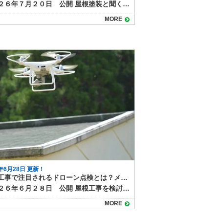
２０２６年７月２０日 公開 屋根塗装と聞くと「建物のいちばん上にある大きな屋根」を思い浮かべる人が多いですが、実際の工事ではどこまでを屋根とするのか、塗装の範囲に迷うことがあります。 住宅には複数の屋根構造が存在し、塗装の対象になる部分とならない部分が分かれることもあります。事前に屋根塗装の範囲を把握しておくことで、見積もりや仕上がりに対する納得感も大きく変わってきます。 本記事では、屋根塗装の範囲や、庇や下屋根についても解説します。 屋根塗装とは「屋根材を塗装する工事」 屋根塗装で塗るのは、スレート瓦、金属屋根、セメント瓦などの屋根材の表面です。主に紫外線や雨風から守るために防水性や遮熱性のある塗料を使用します。屋根の劣化を抑え、見た目も美しく保つのが目的です。ただし、塗装が適さない瓦屋根（日本瓦など）は基本的に屋根塗装の対象外となります。 庇（ひさし）や下屋根も屋根塗装の対象になる？ 住宅には、1階部分に張り出した屋根や玄関の上にある庇など、小さな屋根構造が複数あります。以下はそれぞれの特徴と、屋根塗装に含まれるケースです。 下屋根（げやね） 1階の上部に取り付けられた屋根で、主屋根よりも小型です。下屋根も雨風の影響を受けやすく、同じ屋根材が使われていれば塗装対象に含まれることが一般的です。 庇（ひさし） 玄関や窓の上にある小さな屋根部分です。金属製やスレート系の庇であれば塗装対象になりますが、素材や劣化状況によっては板金交換が必要になる場合もあります。 屋根裏や破風（はふ）・鼻隠し（はなかくし）などの付帯部 これらは屋根そのものではありませんが、屋根とセットで塗装されることが多い場所です。外観全体のバランスや防水対策のためにも、同時に塗装するのがおすすめです。屋根の一部ととらえる場合と、付帯部として別途見積するケースがあります。 見積時には「どこまで塗るか」を明確に 屋根塗装を依頼する際は、どの範囲を塗るのかを明確に確認することが重要です。見積もり書に「屋根塗装一式」とだけ書かれていると、庇や下屋根が含まれていない場合があります。「主屋根のみか」「下屋根・庇も含まれるか」を具体的に業者に確認しましょう。すべて塗ってもらえるものと思って契約し、工事が終わってみると、ところどころ塗られていなかった、ということがないようにしっかり確認しておくことが大切です。 屋根塗装も塗り達にお任せ！ 屋根塗装は単に一枚屋根を塗る作業ではなく、庇・下屋根・破風など関連する部位を含めたメンテナンスが理想的です。住宅の屋根構造を正しく理解し、塗装対象を明確にしておくことで、施工後の満足度が高まります。外壁塗装と同時に依頼することで足場代も節約できるため、トータルでの住宅メンテナンスを考える際には、塗装範囲についてしっかり確認しておきましょう。 屋根塗装のことなら塗り達にお任せ下さい！
MORE
6年6月28日 更新！
屋根工事で注目されるドローン点検とは？メリットとできることをわかりやすく解説
２０２６年６月２８日 公開 屋根工事を検討する際に重要なのが、工事前に行う点検です。 従来は職人がはしごを使って屋根に上り、目視で点検するのが一般的でしたが、近年ではドローンを使った屋根点検が広がりつつあります。 この記事では、ドローン点検のメリットや、実際にどのようなことができるのかについて解説します。 ドローン点検とは？ ドローン点検とは、小型無人飛行機であるドローンに搭載されたカメラを使って上空から屋根の状態を撮影・確認する点検方法です。 操縦者は地上からドローンを操作し、屋根の上に登ることなく全体の状態を把握できるため、近年多くのリフォーム業者が採用しています。 ドローン点検の主なメリット ドローンを使って屋根の点検を行うことには、 安全性が高い 屋根の全体像や細部を高画質で記録できる 人が立ち入れない狭い場所や傾斜のきつい屋根でも点検できる 撮影した映像をお客様と共有し、映像や写真をご覧いただける 点検時間が短縮できる などのメリットがあります。 特に勾配のきつい屋根など、作業リスクの高い建物では、ドローン点検の導入により安全で効率的な調査が可能になります。 また、業者が目視するだけではなく映像や写真として記録しておけるため、見直しした、お客様にも屋根の状態を目で見て確認していただける点が特徴です。 ドローン点検でわかること ドローンは操作性が高く、上空からかなり屋根に近い場所まで近づくこともできます。またカメラのズーム機能を使って一枚一枚の屋根材も確認できるため、ひび割れ、ズレ、欠損 ・棟板金や雨樋の浮きや破損 ・コケやカビの発生状況 ・塗装の剥がれや色あせ ・雨漏りのリスクが高い箇所などを詳細に確認できます。 ドローンの情報をもとに、どの部分を補修すべきか、塗装や葺き替えの時期かどうかなどの判断がしやすくなります。 また、記録として写真や動画を残しておけるため、今後のメンテナンスにも役立ちます。 ドローン点検の注意点 ドローン点検は天候の影響を受けやすいため、風の強い日や雨天時は実施できない場合があります。また、住宅密集地ではプライバシーや航空法上の配慮も必要です。 依頼する業者が国の許可を得てドローンを運用しているか、安全対策が整っているかを事前に確認することも大切です。 塗り達でもドローン点検も行っています 屋根工事におけるドローン点検は、従来の点検方法に比べて安全かつ効率的で、信頼性の高い調査を可能にします。 屋根の状態を客観的に把握したい方や、点検の安全性・精度を重視する方にとって、ドローン点検は非常に有用な方法といえるでしょう。 塗り達では、屋根点検にドローンを積極活用中！屋根の状態をお客様にもご覧いただけるのでご好評いただいています。 屋根点検・屋根工事のご相談は塗り達まで！
MORE