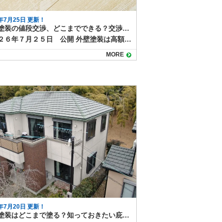
6年7月25日 更新！
外壁塗装の値段交渉、どこまでできる？交渉ポイントと削れない項目とは？
２０２６年７月２５日 公開 外壁塗装は高額な費用がかかる工事です。そのため、見積もりを受け取った際に「高っ！もう少し安くならないかな・・・」と考える方は多いのではないでしょうか。 外壁塗装工事は、値段交渉が可能な場合があります。 しかし、とにかく安く！とむやみに費用を削ると、品質や耐久性が下がる恐れがあり注意が必要です。 本記事では、外壁塗装工事の費用の中で交渉できるポイントと、削らないほうが良い項目を解説します。 外壁塗装工事の値段交渉が可能なポイント 外壁塗装の見積もりには、材料費・人件費・足場代・諸経費などが含まれます。これらの内訳の中で交渉しやすいのは以下の部分です。 工事のタイミング 繁忙期を避けて工事を依頼すると、割引が適用される場合があります。施工店としてもスケジュールの空きを埋められるため柔軟に対応できます。施工店のチラシやキャンペーンをチェックしましょう。 塗料グレードの見直し 塗料は耐久年数によってグレードに分けられ、一般的に性能がよい塗料ほど価格も高くなります。 外壁塗装の見積では、何パターンかグレードの違う塗料を使った見積を作成できます。耐久性が15年以上の高級塗料と8～10年程度の中級グレードの塗料では見積金額を大きく変わります。耐久年数に納得できればグレードを落とすことで工事費用を抑えられます。 中には高性能で安さをうたった塗料もありますが、自社開発の塗料など、耐久性にエビデンスがない場合もあります。安いから！という理由で飛びつくのは避けたほうが安全です。 付帯部の施工範囲 雨戸や軒天など、今回は傷みが少ない箇所を見送り、必要になったタイミングで別途施工する方法もあります。塗装工事は塗装した分だけ費用がかかるため、早急に必要な部分だけの塗装にとどめる方法を検討するのも１つの方法です。 削らないほうが良い項目 次の項目については値下げによって品質が下がるリスクが高いため、削らないことをおすすめします。 下地処理費用 高圧洗浄やひび割れ補修などの工程を省くと、塗膜の密着が悪くなり、早期の剥がれやひび割れにつながります。必要な工程なので、個々をなくしていいから安くして！という交渉は避けましょう。 塗装回数 外壁塗装は通常、下塗り・中塗り・上塗りの3回塗りが基本です。その分人件費や塗料代かかるため、３回も必要ない！と回数を減らしてほしいという交渉があります。しかし塗装の回数を減らすと耐久性が著しく低下し、メンテナンス工事の意味がなくなってしまうため、回数を減らして費用を抑える方法はおすすめできません。 職人の人件費を削る交渉 人件費を大幅に下げると、経験の浅い職人や短工期施工になり、仕上がり品質に影響します。 足場代 外壁塗装工事は高所作業が必要になるため、足場の設置は必須です。しかし戸建では足場を組むだけでおよそ20万円くらいの費用がかかるため、「足場なしで工事して！」「はしごでできない？」という交渉をされるケースがあります。 足場を組む意味は、高所でも安全に作業をするためであり、作業効率をよくすることで仕上がりを美しくする意味もあります。必須の足場をなくすと、何かあったときに工事自体が止まってしまったり、仕上がりに影響があることもあるのでお勧めしません、 外壁塗装工事の費用交渉時の注意点 値段交渉では、単純な値下げ要求ではなく「この条件で工事内容を調整できるか」という相談の形が望ましいです。施工店も利益を確保しながら品質を保つ方法を提案しやすくなります。複数社の見積もりを比較し、相場を把握した上で交渉すると、よりスムーズに進みます。 塗装工事は形のある完成品ではなく、向こう１０年くらいの耐久年数に対してお金を払います。むやみに安さだけを求めると耐久年数や品質に影響があることを知り、上手に交渉をしましょう。 塗り達ではシーズンごとにキャンペーンを実施しています。ぜひホームページでお得な情報をキャッチしてください、見積や施工提案は随時受け付けています。お気軽にご相談ください！！
MORE
6年7月20日 更新！
屋根塗装はどこまで塗る？知っておきたい庇や下屋根の扱いも解説