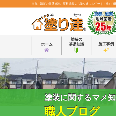
京都、滋賀の外壁塗装、屋根塗装なら塗り達にお任せ｜（株）植
塗装の
施工事例
ホーム
基礎知識
塗装に関するマメ知
職人ブログ