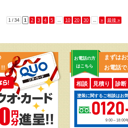
1 / 34
1
2
3
4
5
...
10
20
30
...
»
最後 »
の
まずはお
お電話の方
はこちら
!!
お電話で
相談
見積り
診断
塗装に関するご相談はお
0120
9:00～18