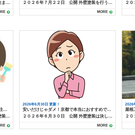
２０２６年７月２３日 公開 屋根塗装は住まいを長持ちさせるために欠かせない工事です。 しかし工事にはまとまった費用が必要になるため、「いますぐ資金が用意できない」「リフォームローンを使いたい」と考える方も少なくありません。結論からいえば、屋根塗装でもリフォームローンの利用は可能です。借入時にはいくつかの注意点があり事前に知っておくと安心できます。 この記事では、屋根塗装にリフォームローンを活用できる理由や、ローン選びのポイント、契約時に確認すべき注意点について解説します。 屋根塗装にリフォームローンが使える理由 リフォームローンとは、自宅の改修・修繕・増築などに使える専用のローンです。屋根塗装は「住宅の維持に必要なメンテナンス」として位置づけられているため、金融機関のほとんどがリフォームローンの対象工事に含めています。 以下のようなケースでは、リフォームローンが有効です。 築10～15年で塗り替えが必要になったが、手元資金に余裕がない 雨漏りが不安なため、早めに塗装しておきたい 足場を組むので、屋根と外壁をまとめて塗装したい 劣化が進んでおり、放置すれば工事費が高くなる恐れがある 資金がないからと工事を先延ばしにして状態が悪化するよりも、ローンを使って早期対応するほうがトータルコストを抑えられるケースも多いため、リフォームローンを使うことは、資金計画のひとつとして有効な手段といえるでしょう。 屋根塗装でリフォームローンを利用する際の注意点 屋根塗装にリフォームローンを使う際は、いくつかの注意点もあります。 以下のポイントを押さえておきましょう。 1. 金利と返済期間を事前に確認する リフォームローンには「無担保型（保証人・担保不要）」「有担保型（住宅を担保にする）」の2種類があります。無担保型は手軽ですが金利がやや高めで返済期間も短めです。 一方、有担保型は低金利で長期返済が可能ですが、審査には時間がかかるため、急ぎ工事が必要な場合には不向きなケースがあります。 ご自身の資金状況や必要な工事スケジュールに応じて選ぶことが大切です。 2. 工事内容がローンの対象になるかを確認する 金融機関によっては、塗装工事のうち「美観目的の部分」は対象外とされる場合があります。屋根の遮熱塗装やデザイン性重視の塗料などを希望する場合は、契約前に工事内容と見積書を提出して、ローン対象範囲を確認しておきましょう。 3. 業者がローン対応しているかも要チェック 一部の塗装業者では、提携ローンや信販会社を通じた分割払いサービスを提供していることがあります。金融機関の審査よりも柔軟で、金利や手数料も比較的わかりやすいのが特徴です。 金利が高めに設定されている場合もあるため、複数のローンと比較して総支払額をチェックしておくと安心です。 4. 審査には事前準備が必要 リフォームローンには借入のための審査があり、本人確認書類・収入証明・工事見積書などが必要です。また、申し込みから融資実行までに1週間〜3週間程度かかることが多く、「急ぎで塗装が必要」な場合はスケジュールに余裕を持つことが大切です。 屋根塗装にリフォームローンは有効な選択肢。計画的な利用が安心のカギ 屋根塗装は住宅を守るための重要なメンテナンスであり、資金の準備が難しい場合はリフォームローンの利用が有用になるケースもあります。。資金の不安から必要な工事を先延ばしにすると、雨漏りなどの被害につながり、結果的に修繕費がかさんでしまうこともありますので、適切なタイミングで工事を行うことが重要です。 リフォームローンをうまく活用すれば、タイミングを逃さず屋根塗装を行うことができ、結果的に賢い判断になるケースがあります。 塗り達では、提携ローンのご紹介が可能です。資金計画に不安がある場合は、工事前にご相談ください。
２０２６年７月２２日 公開 外壁塗装を行う前には、必ず下地処理が行われます。なかでも高圧洗浄作業は仕上がりや耐久性において大変重要な工程です。 しかし、中には洗浄作業が不十分なまま塗装を進めてしまい、施工後すぐにさまざまなトラブルが起こるケースも少なくありません。高圧洗浄作業は工事完了後はもちろん、作業完了直後もきちんと行われているかどうか、見た目にはわかりにくい作業ですが、外壁塗装の品質を大きく左右する工程です。 この記事では、洗浄不足が原因で起きやすい代表的なトラブルと、そうした事態を防ぐためのポイントをわかりやすく解説します。 塗装前の洗浄が不十分だとどんな問題が起きるのか？ 外壁は長年の風雨や排気ガス、カビ・コケ・ほこりなどで汚れが蓄積しています。 こうした汚れが残ったまま塗料を塗ると、塗膜が外壁にしっかり密着せず、施工後すぐに不具合が生じることがあります。 具体的には、以下のようなトラブルが報告されています。 塗膜の剥がれや浮き：汚れの上に塗料を塗ると密着性が低くなり、短期間で剥離や浮きが発生します。特に日当たりのよい面や雨の当たりやすい面で目立ちやすくなります。 色ムラ・仕上がり不良：汚れが残っていると塗料の吸い込みにムラが出たり、部分的にツヤや色合いが違って見えることがあります。 耐久性の低下：塗料本来の耐用年数を発揮できず、数年で再塗装が必要になるケースもあります。 カビ・コケの再発：表面だけきれいに見えても、洗浄が甘いと微生物が残り、塗膜の下で繁殖して再び外壁を汚染する恐れがあります。 これらの症状はすぐに気づかない場合もあり、「せっかく外壁塗装したのに、数年で見た目が悪くなった」といった不満につながることも少なくありません。 なぜ塗装前の洗浄不足が起こるのか？ 外壁塗装の現場では、工程ごとに職人の技術と丁寧さが問われます。 高圧洗浄作業は、塗装と違って見栄えのする仕事ではなく、手間もかかるため、経験の浅い業者や格安業者では時間をかけずに簡単に済ませてしまう例があります。 また、高圧洗浄の際に圧力が弱すぎたり、汚れのひどい箇所に重点的に対応しなかったりと、部分的な手抜きもトラブルの原因となります。外壁の状態を見ながら適切な下地処理が求められる作業です。 トラブルを防ぐには、事前の確認と信頼できる業者選びが大切 外壁塗装の洗浄不足によるトラブルを防ぐには、依頼する業者の姿勢や施工管理体制を確認することが重要です。以下のような点をチェックしておくと安心です。 高圧洗浄の時間や方法をしっかり説明してくれるか 外壁の素材に合わせた洗浄対応をしてくれるか 施工前に「どこまで洗浄するか」の確認や写真記録があるか 工程ごとの報告や施工写真を提出してくれるか また、過去の施工事例や口コミなどで「仕上がりの耐久性」や「対応の丁寧さ」に定評がある塗装専門店を選ぶことも、長持ちする塗装につながります。工事完了後すぐの状態がいくらキレイでも、耐久年数１０年が実際に実現できているのか、過去の施工事例や口コミで確認しましょう。 洗浄は見えにくい「工事品質」を左右する重要工程 外壁塗装は見た目を美しく整えるだけでなく、住宅の防水性や耐久性を守る大切な工事です。そしてその仕上がりは、塗装前の洗浄作業の質に大きく左右されます。 洗浄不足は、塗装後すぐには表面に現れにくいものの、後々トラブルとして住まいにダメージをもたらします。後悔しないためにも、信頼できる施工店としっかり相談しながら、下地処理まで丁寧に仕上げてもらいましょう。 塗り達では各工程を写真に収め、工事写真帳として記録しています。見えない部分も手を抜かず最高品質の塗装工事をご提供いたします。外壁塗装工事なら塗り達にご相談ください！！
RE
MORE
2026年6月30日 更新！
202
外壁塗装をDIYで行う前に知っておきたい注意点と、プロに依頼するメリット
安いだけじゃダメ！京都で本当におすすめできる外壁塗装業者とは」
２０２６年７月６日 公開 「自分で外壁塗装をやってみようかな…」「DIYでも外壁塗装ってできるのか」 自分好みにカスタマイズした自宅で快適に過ごしたい・・・と外壁塗装のDIYを考える方も少なくありません。 ホームセンターや通販で塗料や道具が手軽に手に入り、塗装に関する情報も動画でたくさん紹介されているので、DIYでもできそう！と挑戦したくなるでしょう。 しかし、外壁塗装は見た目以上に専門性が高く、注意すべき点も多くあります。 この記事では、外壁塗装をDIYで行う際の注意点や基本的な手順、そして施工店に依頼する場合のメリットについて解説します。外壁塗装をDIYでしてみようかな？という方はぜひご一読ください。 DIYで外壁塗装する場合の注意点 DIYで外壁塗装をする場合、まずは次のような点に注意が必要です。 足場の設置と安全性の確保 外壁全体を塗装するには高所作業が必要になります。足場を自分で組むのは危険を伴い、転倒や落下事故のリスクも。十分な安全対策が取れない場合は無理をしないことが大切です。 下地処理の重要性 塗装前の下地処理（高圧洗浄、ひび割れ補修、コーキングの打ち直しなど）が不十分だと、塗膜がすぐに剥がれる原因になります。下地処理は仕上がりの品質や耐久性を大きく左右するため塗装工程の中でも特に重要です。 塗料選びと塗り方 外壁塗装の耐久性は塗料のグレードのほか、下地の外壁材に合った塗料を選ぶ必要ことが大切です。下地に合わない塗料を選んでしまうと、期待されるような十分な効果が発揮されません。また、塗料には塗布量や乾燥時間の目安があり、誤った塗り方ではムラや剥離が発生する可能性があるため、扱い方には慎重になる必要があります。 施工時間と天候の管理 塗装作業は晴れが続く日に行います。塗料は水分を嫌い、乾燥時間が最も大切だからです。雨や湿気の多い日には施工できず、スケジュール管理が難しいため、予想より工期が伸びなかなか工事が終わらないということもあります。 外壁塗装DIYの基本的な流れ 外壁塗装をDIYで行う場合も、基本的には施工店が行う手順と同じです、簡単に流れを確認しておきましょう。 塗装面の汚れを高圧洗浄などで除去 ひび割れやコーキング部分の補修 養生（窓・玄関など塗らない箇所を保護） 下塗り→中塗り→上塗りの3回塗り 乾燥・片付け 外壁塗装ではこれら一連の工程を正しく適切に行う必要があり、作業には数日～1週間程度かかるのが一般的です。 ▶外壁塗装の手順について詳しい内容はこちら 京都・滋賀の外壁塗装・屋根塗装・雨漏りなら塗り達へ外壁塗装の全工程まとめ 完成までにかかる期間も解説 l塗り達https://nuritatsu.com/blog/48846/２０２４年６月５日 公開外壁塗装には多くの工程があります。１つ１つに役割があり決して無駄な作業はありません。今回は、外壁塗装の全工程を写真付きで解説します。完成までにかかる期間も解説していますので、工事の参考にしてみてくださいね。外壁塗装工事の工程外壁塗装工事の工程には、多くの作業があります。今回は基本的な塗装工事を行った場合の工程について解説していきます。①足場組立職人の安全確保のため、また作業効率確保のため足場を設置します。大きさにもよりますがおよそ半日で組み終えます。 ②高圧洗浄水圧... プロの施工店に依頼するメリット DIYでの外壁塗装は思ったよりも難しそう・・・そんな方は塗装のプロにお任せしましょう。 塗装専門店など塗装工事のプロに依頼するメリットはたくさんあります。 仕上がりの美しさと耐久性が高い 塗装のプロは、外壁の状態や素材に応じて、最適な塗料と施工方法を選択します。均一でムラのない仕上がりは、プロならでは。DIYとは一味違う仕上がりになります。 施工保証がつくことが多い DIYでは失敗しても不具合が出てもすべて自分の責任になり、当然やり直すのもご自分になります。 塗装業者によっては5〜10年の保証がつくこともあり、万が一の不具合時にも安心です。 安全な足場や専用機材の使用 塗装のプロは足場をしっかり組み、安全対策を徹底しています。また、高圧洗浄機やローラー、吹き付け機なども専用機材を使用するため、効率と品質が両立できます。 手間や時間をかけずに済む DIYはお仕事や家事の合間をぬって行うことになりますが、まとまった時間がとりにくいと作業がなかなか進みません。 外壁塗装は思った以上に時間がかかるため、生活への影響も考慮する必要があります。施工店に依頼するば、お仕事やお出かけに間にも工事が進み、お天気の影響がなければおよそ１週間くらいで工事が終わります。 後片付けなどの業者がしてくれるので、手間と時間をかけられないという方には、施工店へ依頼するメリットは大変大きいでしょう。 塗装のDIYは大変そう・・・その工事、塗り達にお任せください！ 外壁塗装をDIYで行うことは不可能ではありませんが、労力・リスク・仕上がりのクオリティを考えると、決して簡単な作業ではありません。下地処理や安全面に不安がある場合は、無理をせず専門の塗装業者に相談することをおすすめします。 外壁塗装の事なら塗り達にお任せください！費用だけでなく、長期的な安心と耐久性を考慮して、上手に施工店へ依頼してくださいね。
２０２６年６月３０日 公開 外壁塗装は決して安くはない工事です。 「なるべく費用を抑えたい」「なんとか安くできないかな？」と考える方が多いのも当然かもしれません。 京都でも価格をウリにした塗装業者は数多くあります。しかし、「安い」ことだけに注目してしまうと、仕上がりや保証面でトラブルになるケースも少なくありません。 この記事では、京都で外壁塗装が安い業者を選ぶときの注意点と、安心して依頼できる業者を見つけるためのチェックポイントを解説します。 外壁塗装成功のポイント…安さだけに飛びつくのは危険 外壁塗装工事は、使用する塗料の耐久性にもよりますが、およそ１０年くらいはもつといわれる工事です。 しかし、安価で質の悪い工事をしてしまうと、期待していたほど耐久性が出ないということもあり、せっかく費用をかけて工事をしても無駄な買い物になってしまいかねません。 向こう１０年間の外壁の保護の費用として考えると、安すぎる工事費用には少し心配になってしまうでしょう。 外壁塗装の費用は、建物の大きさや使用する塗料の種類、下地の状態などによって変わります。そのため、極端に安い見積もりを提示する業者には注意が必要です。 たとえば、 詳細な現地調査をせずに見積もりを出す 足場や下地補修など必要な工程が含まれていない 使用する塗料が極端にグレードの低いもの 保証内容が不明瞭、もしくは保証がない などの見積や契約書を提示してくる施工店では工事の質に疑問が残ります。 質の悪い工事を行う業者に依頼してしまうと、数年以内に塗膜が剥がれる、雨漏りが起きるといった問題が発生し、結局は再工事で高くつくことになりかねません。 「安くて信頼できる業者」の見極めのポイント 価格が抑えられていて、なおかつ信頼できる業者を見つけるには、次のような点をチェックするとよいでしょう。 自社施工で中間マージンが発生しない 地元密着で実績が多く、口コミ評価が高い 現地調査・見積もりが丁寧で、内容が明確 見積書に使用塗料・塗装回数・保証内容が明記されている 国家資格（例：一級塗装技能士）を持つ職人が在籍している とくに京都のような地域密着型のサービスが重視されるエリアでは、地元で長く営業している専門店に相談するのが安心できるでしょう。 相見積もりで適正価格を知る 業者を選ぶ前に、必ず複数社から見積もりを取り、比較することが大切です。 相見積もりをすることで、以下のようなメリットがあります。 業者ごとの価格帯や提案内容の違いがわかる 不自然に安い見積もりの理由が判断しやすくなる 価格交渉がしやすくなる 比較の際は「価格」だけでなく、「内容」と「保証」にもしっかりと目を向けて、総合的に判断しましょう。 京都の外壁塗装なら塗り達！ 京都で外壁塗装の費用を抑えたいと考えるなら、「安さ」だけでなく「内容」と「信頼性」もセットで確認することが重要です。極端に安い見積もりにはリスクがあり、長い目で見ると高くつくこともあります。 適正価格で、必要な工程をきちんと踏んだ塗装を行ってくれる地元の専門業者に相談し、相見積もりを取ってじっくり比較検討しましょう。信頼できる業者を選べば、コストを抑えつつ、長持ちする安心の塗装が実現できます。 塗り達は、地元京都密着25年の外壁塗装専門の施工店です。戸建て住宅の塗り替えから新築の外壁塗装、マンションのメンテナンス工事まで幅広く施工しております。 外壁塗装工事は選びやすいパック商品をご用意！見積・外壁診断・施工提案はすべて無料で対応しています。 高品質な外壁塗装なら、ぜひ一度塗り達にご相談ください！
RE
MORE