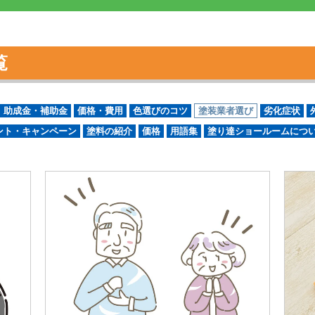
覧
助成金・補助金
価格・費用
色選びのコツ
塗装業者選び
劣化症状
ント・キャンペーン
塗料の紹介
価格
用語集
塗り達ショールームにつ